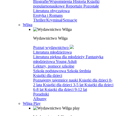
Biografie/Wspomnienia
Historia
Książki
popularnonaukowe
Reportaże
Pozostałe
Literatura obyczajowa
Erotyka i Romans
Thriller/Kryminał/Sensacje
Wilga
Wydawnictwo Wilga
Poznaj wydawnictwo
Literatura młodzieżowa
Literatura piękna dla młodzieży
Fantastyka
młodzieżowa
Young Adult
Lektury, pomoce szkolne
Szkoła podstawowa
Szkoła średnia
Książki dla dzieci
Poznajemy tajemnice nauki
Ksiązki dla dzieci 0-
2 lata
Książki dla dzieci 3-5 lat
Książki dla dzieci
6-8 lat
Ksiązki dla dzieci 9-12 lat
Poradniki
Albumy
Wilga Play