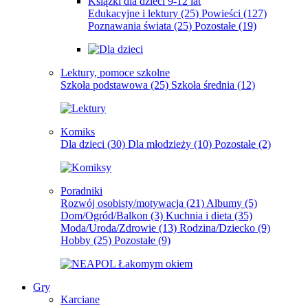
Książki dla dzieci 9-12 lat
Edukacyjne i lektury
(25)
Powieści
(127)
Poznawania świata
(25)
Pozostałe
(19)
Lektury, pomoce szkolne
Szkoła podstawowa
(25)
Szkoła średnia
(12)
Komiks
Dla dzieci
(30)
Dla młodzieży
(10)
Pozostałe
(2)
Poradniki
Rozwój osobisty/motywacja
(21)
Albumy
(5)
Dom/Ogród/Balkon
(3)
Kuchnia i dieta
(35)
Moda/Uroda/Zdrowie
(13)
Rodzina/Dziecko
(9)
Hobby
(25)
Pozostałe
(9)
Gry
Karciane