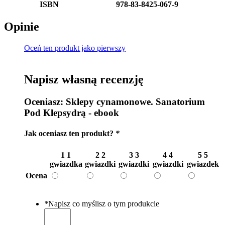
ISBN
978-83-8425-067-9
Opinie
Oceń ten produkt jako pierwszy
Napisz własną recenzję
Oceniasz:
Sklepy cynamonowe. Sanatorium
Pod Klepsydrą - ebook
Jak oceniasz ten produkt?
*
1
1
2
2
3
3
4
4
5
5
gwiazdka
gwiazdki
gwiazdki
gwiazdki
gwiazdek
Ocena
*
Napisz co myślisz o tym produkcie