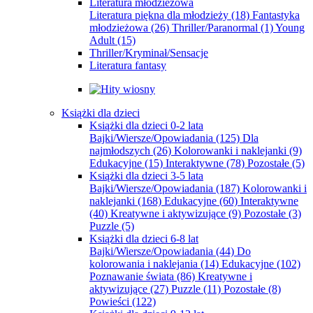
Literatura młodzieżowa
Literatura piękna dla młodzieży
(18)
Fantastyka
młodzieżowa
(26)
Thriller/Paranormal
(1)
Young
Adult
(15)
Thriller/Kryminał/Sensacje
Literatura fantasy
Książki dla dzieci
Książki dla dzieci 0-2 lata
Bajki/Wiersze/Opowiadania
(125)
Dla
najmłodszych
(26)
Kolorowanki i naklejanki
(9)
Edukacyjne
(15)
Interaktywne
(78)
Pozostałe
(5)
Książki dla dzieci 3-5 lata
Bajki/Wiersze/Opowiadania
(187)
Kolorowanki i
naklejanki
(168)
Edukacyjne
(60)
Interaktywne
(40)
Kreatywne i aktywizujące
(9)
Pozostałe
(3)
Puzzle
(5)
Książki dla dzieci 6-8 lat
Bajki/Wiersze/Opowiadania
(44)
Do
kolorowania i naklejania
(14)
Edukacyjne
(102)
Poznawanie świata
(86)
Kreatywne i
aktywizujące
(27)
Puzzle
(11)
Pozostałe
(8)
Powieści
(122)