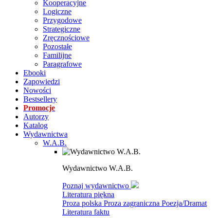
Kooperacyjne
Logiczne
Przygodowe
Strategiczne
Zręcznościowe
Pozostałe
Familijne
Paragrafowe
Ebooki
Zapowiedzi
Nowości
Bestsellery
Promocje
Autorzy
Katalog
Wydawnictwa
W.A.B.
Wydawnictwo W.A.B.
Poznaj wydawnictwo
Literatura piękna
Proza polska
Proza zagraniczna
Poezja/Dramat
Literatura faktu