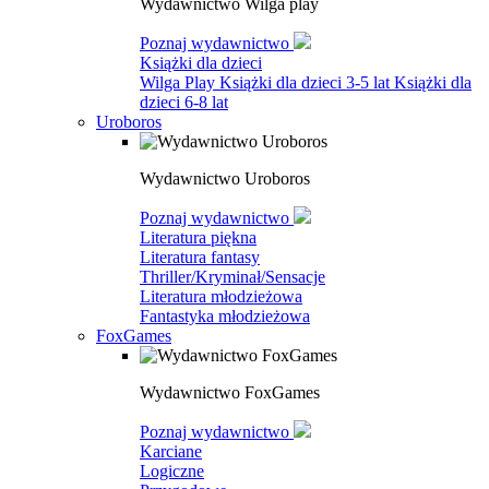
Wydawnictwo Wilga play
Poznaj wydawnictwo
Książki dla dzieci
Wilga Play
Książki dla dzieci 3-5 lat
Książki dla
dzieci 6-8 lat
Uroboros
Wydawnictwo Uroboros
Poznaj wydawnictwo
Literatura piękna
Literatura fantasy
Thriller/Kryminał/Sensacje
Literatura młodzieżowa
Fantastyka młodzieżowa
FoxGames
Wydawnictwo FoxGames
Poznaj wydawnictwo
Karciane
Logiczne