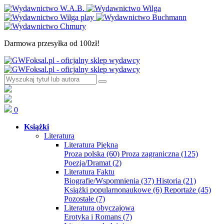
Darmowa przesyłka od 100zł!
0
Książki
Literatura
Literatura Piękna
Proza polska
(60)
Proza zagraniczna
(125)
Poezja/Dramat
(2)
Literatura Faktu
Biografie/Wspomnienia
(37)
Historia
(21)
Książki popularnonaukowe
(6)
Reportaże
(45)
Pozostałe
(7)
Literatura obyczajowa
Erotyka i Romans
(7)