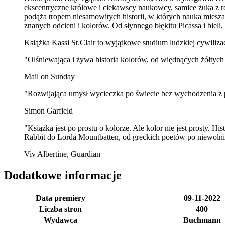
ekscentryczne królowe i ciekawscy naukowcy, samice żuka z r
podąża tropem niesamowitych historii, w których nauka miesza s
znanych odcieni i kolorów. Od słynnego błękitu Picassa i bieli,
Książka Kassi St.Clair to wyjątkowe studium ludzkiej cywilizac
"Olśniewająca i żywa historia kolorów, od więdnących żółtych
Mail on Sunday
"Rozwijająca umysł wycieczka po świecie bez wychodzenia z pu
Simon Garfield
"Książka jest po prostu o kolorze. Ale kolor nie jest prosty. H
Rabbit do Lorda Mountbatten, od greckich poetów po niewolnic
Viv Albertine, Guardian
Dodatkowe informacje
Data premiery
09-11-2022
Liczba stron
400
Wydawca
Buchmann