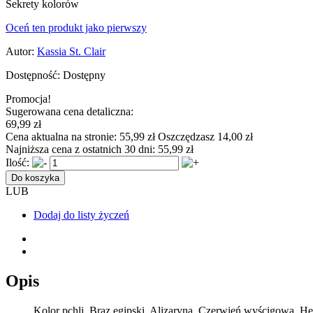
Sekrety kolorów
Oceń ten produkt jako pierwszy
Autor:
Kassia St. Clair
Dostępność:
Dostępny
Promocja!
Sugerowana cena detaliczna:
69,99 zł
Cena aktualna na stronie:
55,99 zł
Oszczędzasz 14,00 zł
Najniższa cena z ostatnich 30 dni:
55,99 zł
Ilość:
Do koszyka
LUB
Dodaj do listy życzeń
Opis
Kolor pchli. Brąz egipski. Alizaryna. Czerwień wyścigowa. He