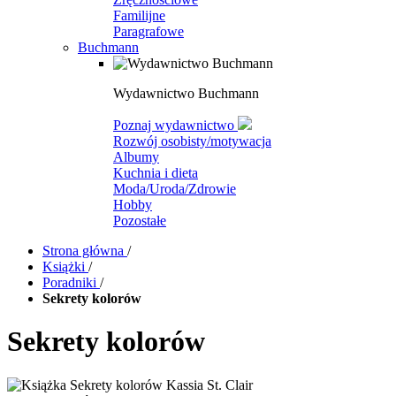
Familijne
Paragrafowe
Buchmann
Wydawnictwo Buchmann
Poznaj wydawnictwo
Rozwój osobisty/motywacja
Albumy
Kuchnia i dieta
Moda/Uroda/Zdrowie
Hobby
Pozostałe
Strona główna
/
Książki
/
Poradniki
/
Sekrety kolorów
Sekrety kolorów