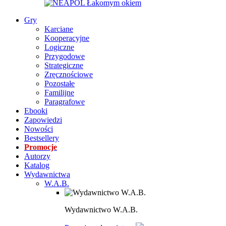
Gry
Karciane
Kooperacyjne
Logiczne
Przygodowe
Strategiczne
Zręcznościowe
Pozostałe
Familijne
Paragrafowe
Ebooki
Zapowiedzi
Nowości
Bestsellery
Promocje
Autorzy
Katalog
Wydawnictwa
W.A.B.
Wydawnictwo W.A.B.