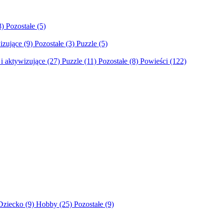
8)
Pozostałe
(5)
izujące
(9)
Pozostałe
(3)
Puzzle
(5)
i aktywizujące
(27)
Puzzle
(11)
Pozostałe
(8)
Powieści
(122)
Dziecko
(9)
Hobby
(25)
Pozostałe
(9)