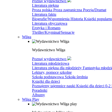
Poznaj wydawnictwo
Literatura piękna
Proza polska
Proza zagraniczna
Poezja/Dramat
Literatura faktu
Biografie/Wspomnienia
Historia
Książki popular
Literatura obyczajowa
Erotyka i Romans
Thriller/Kryminał/Sensacje
Wilga
Wydawnictwo Wilga
Poznaj wydawnictwo
Literatura młodzieżowa
Literatura piękna dla młodzieży
Fantastyka młodz
Lektury, pomoce szkolne
Szkoła podstawowa
Szkoła średnia
Książki dla dzieci
Poznajemy tajemnice nauki
Ksiązki dla dzieci 0-2 
Poradniki
Albumy
Wilga Play