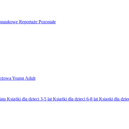
nonaukowe
Reportaże
Pozostałe
ieżowa
Young Adult
lata
Książki dla dzieci 3-5 lat
Książki dla dzieci 6-8 lat
Ksiązki dla dziec