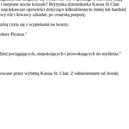
 nieprane nocne koszule? Brytyjska dziennikarka Kassia St Clair
a najciekawsze opowieści dotyczące kilkudziesięciu mniej lub bardziej
kowy róż i krwawy szkarłat, po cesarską purpurę.
którą czyta się z wypiekami na twarzy.
okres Picassa."
rdziej pociągających, niepokojących i prowokujących do myślenia."
ntowane przez wybitną Kassia St. Clair. Z odniesieniami od Jessiki