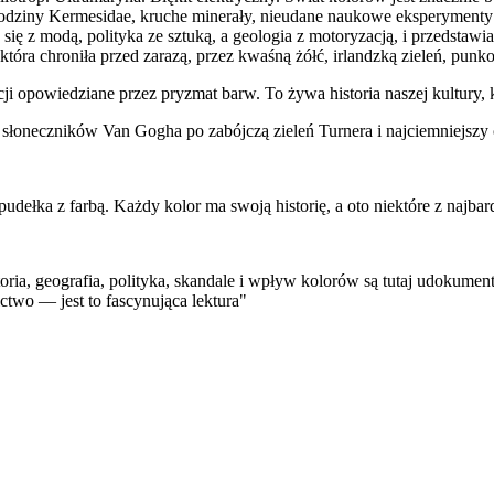
odziny Kermesidae, kruche minerały, nieudane naukowe eksperymenty i
ię z modą, polityka ze sztuką, a geologia z motoryzacją, i przedstawi
 która chroniła przed zarazą, przez kwaśną żółć, irlandzką zieleń, pun
ji opowiedziane przez pryzmat barw. To żywa historia naszej kultury, 
 słoneczników Van Gogha po zabójczą zieleń Turnera i najciemniejszy 
dełka z farbą. Każdy kolor ma swoją historię, a oto niektóre z najba
istoria, geografia, polityka, skandale i wpływ kolorów są tutaj udokume
two ― jest to fascynująca lektura"