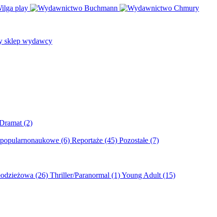
/Dramat
(2)
 popularnonaukowe
(6)
Reportaże
(45)
Pozostałe
(7)
młodzieżowa
(26)
Thriller/Paranormal
(1)
Young Adult
(15)