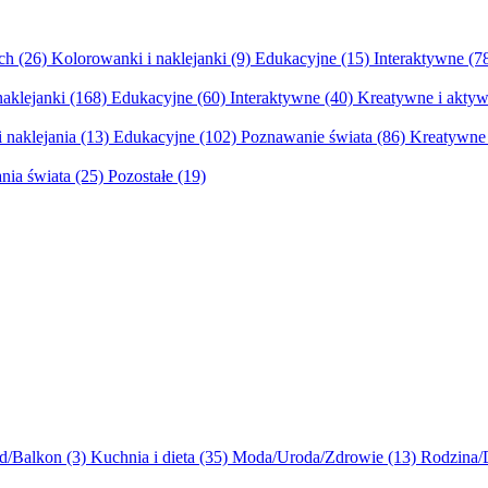
ych
(26)
Kolorowanki i naklejanki
(9)
Edukacyjne
(15)
Interaktywne
(7
naklejanki
(168)
Edukacyjne
(60)
Interaktywne
(40)
Kreatywne i aktyw
 naklejania
(13)
Edukacyjne
(102)
Poznawanie świata
(86)
Kreatywne 
nia świata
(25)
Pozostałe
(19)
d/Balkon
(3)
Kuchnia i dieta
(35)
Moda/Uroda/Zdrowie
(13)
Rodzina/