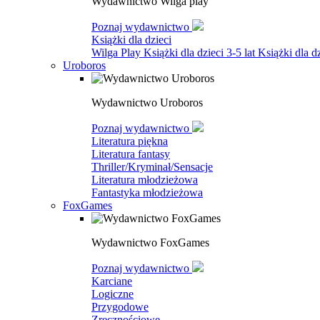
Wydawnictwo Wilga play
Poznaj wydawnictwo
Książki dla dzieci
Wilga Play
Książki dla dzieci 3-5 lat
Książki dla dz
Uroboros
Wydawnictwo Uroboros
Poznaj wydawnictwo
Literatura piękna
Literatura fantasy
Thriller/Kryminał/Sensacje
Literatura młodzieżowa
Fantastyka młodzieżowa
FoxGames
Wydawnictwo FoxGames
Poznaj wydawnictwo
Karciane
Logiczne
Przygodowe
Zręcznościowe