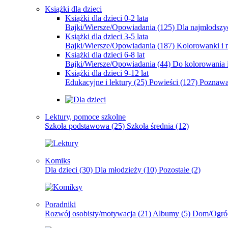
Książki dla dzieci
Książki dla dzieci 0-2 lata
Bajki/Wiersze/Opowiadania
(125)
Dla najmłodsz
Książki dla dzieci 3-5 lata
Bajki/Wiersze/Opowiadania
(187)
Kolorowanki i 
Książki dla dzieci 6-8 lat
Bajki/Wiersze/Opowiadania
(44)
Do kolorowania i
Książki dla dzieci 9-12 lat
Edukacyjne i lektury
(25)
Powieści
(127)
Poznawa
Lektury, pomoce szkolne
Szkoła podstawowa
(25)
Szkoła średnia
(12)
Komiks
Dla dzieci
(30)
Dla młodzieży
(10)
Pozostałe
(2)
Poradniki
Rozwój osobisty/motywacja
(21)
Albumy
(5)
Dom/Ogró