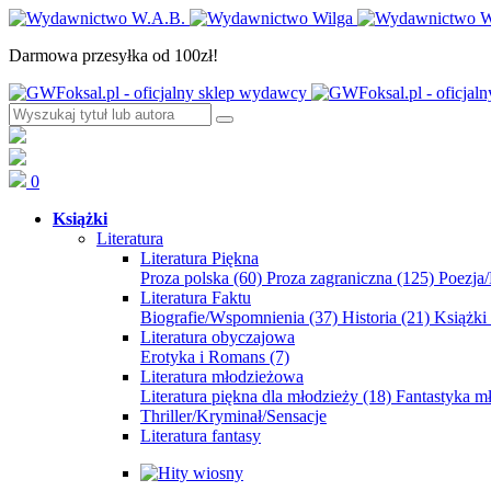
Darmowa przesyłka od 100zł!
0
Książki
Literatura
Literatura Piękna
Proza polska
(60)
Proza zagraniczna
(125)
Poezja
Literatura Faktu
Biografie/Wspomnienia
(37)
Historia
(21)
Książki
Literatura obyczajowa
Erotyka i Romans
(7)
Literatura młodzieżowa
Literatura piękna dla młodzieży
(18)
Fantastyka 
Thriller/Kryminał/Sensacje
Literatura fantasy