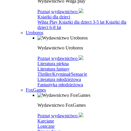
Wydawnictwo Wilga play
Poznaj wydawnictwo
Książki dla dzieci
Wilga Play
Książki dla dzieci 3-5 lat
Książki dla
dzieci 6-8 lat
Uroboros
Wydawnictwo Uroboros
Poznaj wydawnictwo
Literatura piękna
Literatura fantasy
Thriller/Kryminał/Sensacje
Literatura młodzieżowa
Fantastyka młodzieżowa
FoxGames
Wydawnictwo FoxGames
Poznaj wydawnictwo
Karciane
Logiczne