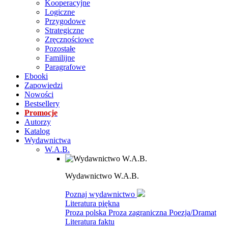
Kooperacyjne
Logiczne
Przygodowe
Strategiczne
Zręcznościowe
Pozostałe
Familijne
Paragrafowe
Ebooki
Zapowiedzi
Nowości
Bestsellery
Promocje
Autorzy
Katalog
Wydawnictwa
W.A.B.
Wydawnictwo W.A.B.
Poznaj wydawnictwo
Literatura piękna
Proza polska
Proza zagraniczna
Poezja/Dramat
Literatura faktu