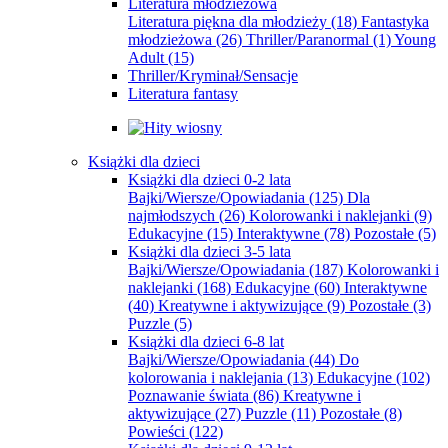
Literatura młodzieżowa
Literatura piękna dla młodzieży
(18)
Fantastyka
młodzieżowa
(26)
Thriller/Paranormal
(1)
Young
Adult
(15)
Thriller/Kryminał/Sensacje
Literatura fantasy
Książki dla dzieci
Książki dla dzieci 0-2 lata
Bajki/Wiersze/Opowiadania
(125)
Dla
najmłodszych
(26)
Kolorowanki i naklejanki
(9)
Edukacyjne
(15)
Interaktywne
(78)
Pozostałe
(5)
Książki dla dzieci 3-5 lata
Bajki/Wiersze/Opowiadania
(187)
Kolorowanki i
naklejanki
(168)
Edukacyjne
(60)
Interaktywne
(40)
Kreatywne i aktywizujące
(9)
Pozostałe
(3)
Puzzle
(5)
Książki dla dzieci 6-8 lat
Bajki/Wiersze/Opowiadania
(44)
Do
kolorowania i naklejania
(13)
Edukacyjne
(102)
Poznawanie świata
(86)
Kreatywne i
aktywizujące
(27)
Puzzle
(11)
Pozostałe
(8)
Powieści
(122)