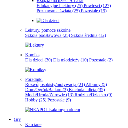
Książki dla dzieci 9-12 lat
Edukacyjne i lektury
(25)
Powieści
(127)
Poznawania świata
(25)
Pozostałe
(19)
Lektury, pomoce szkolne
Szkoła podstawowa
(25)
Szkoła średnia
(12)
Komiks
Dla dzieci
(30)
Dla młodzieży
(10)
Pozostałe
(2)
Poradniki
Rozwój osobisty/motywacja
(21)
Albumy
(5)
Dom/Ogród/Balkon
(3)
Kuchnia i dieta
(35)
Moda/Uroda/Zdrowie
(13)
Rodzina/Dziecko
(9)
Hobby
(25)
Pozostałe
(9)
Gry
Karciane