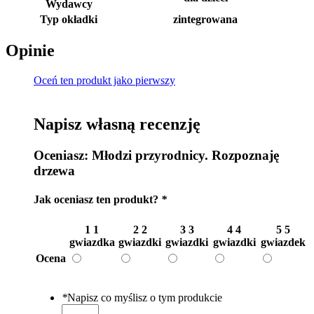
Wydawcy
Typ okładki
zintegrowana
Opinie
Oceń ten produkt jako pierwszy
Napisz własną recenzję
Oceniasz:
Młodzi przyrodnicy. Rozpoznaję
drzewa
Jak oceniasz ten produkt?
*
1
1
2
2
3
3
4
4
5
5
gwiazdka
gwiazdki
gwiazdki
gwiazdki
gwiazdek
Ocena
*
Napisz co myślisz o tym produkcie