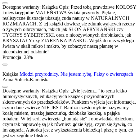
Dostępne warianty:
Książka
Opis:
Przed tobą prawdziwe KOLOSY
i niewiarygodne MALEŃSTWA świata przyrody. Piękne,
realistyczne ilustracje ukazują cuda natury w NATURALNYCH
ROZMIARACH. Z tej książki dowiesz się zdumiewających rzeczy
o żywych olbrzymach, takich jak SŁOŃ AFRYKAŃSKI czy
TYGRYS SYBERYJSKI, oraz o nieożywionych drobinkach, jak
KRYSZTAŁY czy ZIARENKA PIASKU. Wejdź do niezwykłego
świata w skali mikro i makro, by zobaczyć naszą planetę w
niecodziennej odsłonie!
Promocja -23%
Książka
Młodzi przyrodnicy. Nie jestem rybą. Fakty o zwierzętach
Anna Sobich-Kamińska
Dostępne warianty:
Książka
Opis:
„Nie jestem...” to seria lekko
humorystycznych, edukacyjnych książek przyrodniczych
skierowanych do przedszkolaków. Punktem wyjścia jest informacja,
czym dane zwierzę NIE JEST. Bardzo często mylnie nazywamy
koalę misiem, traszkę jaszczurką, dziobaka kaczką, a pająka
robalem. W tej serii zwierzęta „buntują się” i opowiadają dzieciom,
czym tak naprawdę są jak również: gdzie żyją, czym się żywią, co
im zagraża. Autorka jest z wykształcenia biolożką i piszę o tym, co
jest szczególnie bliskie.