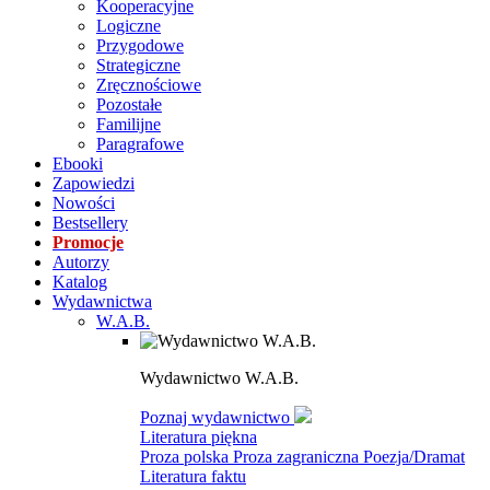
Kooperacyjne
Logiczne
Przygodowe
Strategiczne
Zręcznościowe
Pozostałe
Familijne
Paragrafowe
Ebooki
Zapowiedzi
Nowości
Bestsellery
Promocje
Autorzy
Katalog
Wydawnictwa
W.A.B.
Wydawnictwo W.A.B.
Poznaj wydawnictwo
Literatura piękna
Proza polska
Proza zagraniczna
Poezja/Dramat
Literatura faktu