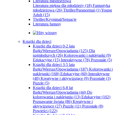
Literatura młodzieżowa
Literatura piękna dla młodzieży
(18)
Fantastyka
młodzieżowa
(26)
Thriller/Paranormal
(1)
Young
Adult
(15)
Thriller/Kryminał/Sensacje
Literatura fantasy
Książki dla dzieci
Książki dla dzieci 0-2 lata
Bajki/Wiersze/Opowiadania
(125)
Dla
najmłodszych
(26)
Kolorowanki i naklejanki
(9)
Edukacyjne
(15)
Interaktywne
(78)
Pozostałe
(5)
Książki dla dzieci 3-5 lata
Bajki/Wiersze/Opowiadania
(187)
Kolorowanki i
naklejanki
(168)
Edukacyjne
(60)
Interaktywne
(40)
Kreatywne i aktywizujące
(9)
Pozostałe
(3)
Puzzle
(5)
Książki dla dzieci 6-8 lat
Bajki/Wiersze/Opowiadania
(44)
Do
kolorowania i naklejania
(13)
Edukacyjne
(102)
Poznawanie świata
(86)
Kreatywne i
aktywizujące
(27)
Puzzle
(11)
Pozostałe
(8)
Powieści
(122)