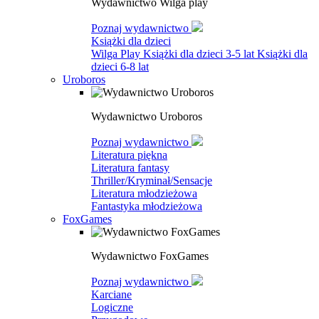
Wydawnictwo Wilga play
Poznaj wydawnictwo
Książki dla dzieci
Wilga Play
Książki dla dzieci 3-5 lat
Książki dla
dzieci 6-8 lat
Uroboros
Wydawnictwo Uroboros
Poznaj wydawnictwo
Literatura piękna
Literatura fantasy
Thriller/Kryminał/Sensacje
Literatura młodzieżowa
Fantastyka młodzieżowa
FoxGames
Wydawnictwo FoxGames
Poznaj wydawnictwo
Karciane
Logiczne