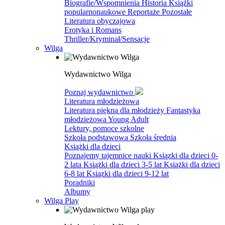
Biografie/Wspomnienia
Historia
Książki
popularnonaukowe
Reportaże
Pozostałe
Literatura obyczajowa
Erotyka i Romans
Thriller/Kryminał/Sensacje
Wilga
Wydawnictwo Wilga
Poznaj wydawnictwo
Literatura młodzieżowa
Literatura piękna dla młodzieży
Fantastyka
młodzieżowa
Young Adult
Lektury, pomoce szkolne
Szkoła podstawowa
Szkoła średnia
Książki dla dzieci
Poznajemy tajemnice nauki
Ksiązki dla dzieci 0-
2 lata
Książki dla dzieci 3-5 lat
Książki dla dzieci
6-8 lat
Ksiązki dla dzieci 9-12 lat
Poradniki
Albumy
Wilga Play