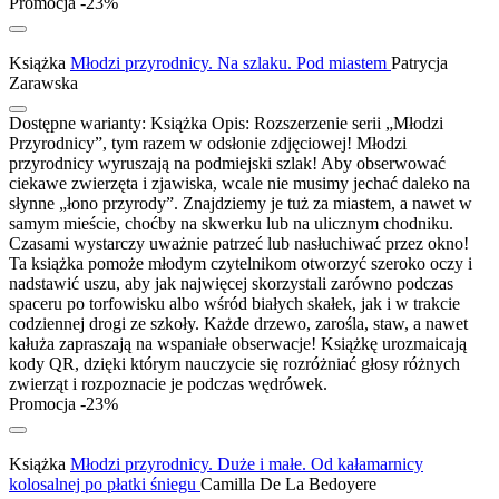
Promocja -23%
Książka
Młodzi przyrodnicy. Na szlaku. Pod miastem
Patrycja
Zarawska
Dostępne warianty:
Książka
Opis:
Rozszerzenie serii „Młodzi
Przyrodnicy”, tym razem w odsłonie zdjęciowej! Młodzi
przyrodnicy wyruszają na podmiejski szlak! Aby obserwować
ciekawe zwierzęta i zjawiska, wcale nie musimy jechać daleko na
słynne „łono przyrody”. Znajdziemy je tuż za miastem, a nawet w
samym mieście, choćby na skwerku lub na ulicznym chodniku.
Czasami wystarczy uważnie patrzeć lub nasłuchiwać przez okno!
Ta książka pomoże młodym czytelnikom otworzyć szeroko oczy i
nadstawić uszu, aby jak najwięcej skorzystali zarówno podczas
spaceru po torfowisku albo wśród białych skałek, jak i w trakcie
codziennej drogi ze szkoły. Każde drzewo, zarośla, staw, a nawet
kałuża zapraszają na wspaniałe obserwacje! Książkę urozmaicają
kody QR, dzięki którym nauczycie się rozróżniać głosy różnych
zwierząt i rozpoznacie je podczas wędrówek.
Promocja -23%
Książka
Młodzi przyrodnicy. Duże i małe. Od kałamarnicy
kolosalnej po płatki śniegu
Camilla De La Bedoyere