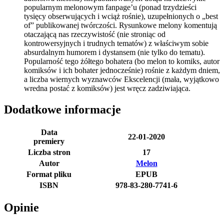
popularnym melonowym fanpage’u (ponad trzydzieści
tysięcy obserwujących i wciąż rośnie), uzupełnionych o „best
of” publikowanej twórczości. Rysunkowe melony komentują
otaczającą nas rzeczywistość (nie stroniąc od
kontrowersyjnych i trudnych tematów) z właściwym sobie
absurdalnym humorem i dystansem (nie tylko do tematu).
Popularność tego żółtego bohatera (bo melon to komiks, autor
komiksów i ich bohater jednocześnie) rośnie z każdym dniem,
a liczba wiernych wyznawców Ekscelencji (mała, wyjątkowo
wredna postać z komiksów) jest wręcz zadziwiająca.
Dodatkowe informacje
Data
22-01-2020
premiery
Liczba stron
17
Autor
Melon
Format pliku
EPUB
ISBN
978-83-280-7741-6
Opinie