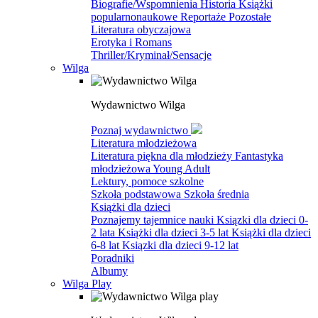
Biografie/Wspomnienia
Historia
Książki
popularnonaukowe
Reportaże
Pozostałe
Literatura obyczajowa
Erotyka i Romans
Thriller/Kryminał/Sensacje
Wilga
Wydawnictwo Wilga
Poznaj wydawnictwo
Literatura młodzieżowa
Literatura piękna dla młodzieży
Fantastyka
młodzieżowa
Young Adult
Lektury, pomoce szkolne
Szkoła podstawowa
Szkoła średnia
Książki dla dzieci
Poznajemy tajemnice nauki
Ksiązki dla dzieci 0-
2 lata
Książki dla dzieci 3-5 lat
Książki dla dzieci
6-8 lat
Ksiązki dla dzieci 9-12 lat
Poradniki
Albumy
Wilga Play