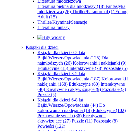
Literatura młodzieżowa
Literatura piękna dla młodzieży
(18)
Fantastyka
młodzieżowa
(26)
Thriller/Paranormal
(1)
Young
Adult
(15)
Thriller/Kryminał/Sensacje
Literatura fantasy
Książki dla dzieci
Książki dla dzieci 0-2 lata
Bajki/Wiersze/Opowiadania
(125)
Dla
najmłodszych
(26)
Kolorowanki i naklejanki
(9)
Edukacyjne
(15)
Interaktywne
(78)
Pozostałe
(5)
Książki dla dzieci 3-5 lata
Bajki/Wiersze/Opowiadania
(187)
Kolorowanki i
naklejanki
(168)
Edukacyjne
(60)
Interaktywne
(40)
Kreatywne i aktywizujące
(9)
Pozostałe
(3)
Puzzle
(5)
Książki dla dzieci 6-8 lat
Bajki/Wiersze/Opowiadania
(44)
Do
kolorowania i naklejania
(14)
Edukacyjne
(102)
Poznawanie świata
(86)
Kreatywne i
aktywizujące
(27)
Puzzle
(11)
Pozostałe
(8)
Powieści
(122)