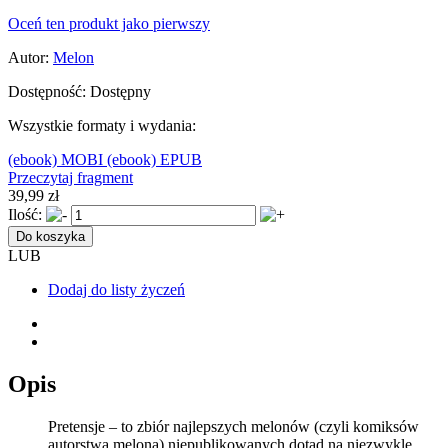
Oceń ten produkt jako pierwszy
Autor:
Melon
Dostępność:
Dostępny
Wszystkie formaty i wydania:
(ebook) MOBI
(ebook) EPUB
Przeczytaj fragment
39,99 zł
Ilość:
Do koszyka
LUB
Dodaj do listy życzeń
Opis
Pretensje – to zbiór najlepszych melonów (czyli komiksów
autorstwa melona) niepublikowanych dotąd na niezwykle