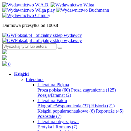
Darmowa przesyłka od 100zł!
0
Książki
Literatura
Literatura Piękna
Proza polska
(60)
Proza zagraniczna
(125)
Poezja/Dramat
(2)
Literatura Faktu
Biografie/Wspomnienia
(37)
Historia
(21)
Książki popularnonaukowe
(6)
Reportaże
(45)
Pozostałe
(7)
Literatura obyczajowa
Erotyka i Romans
(7)