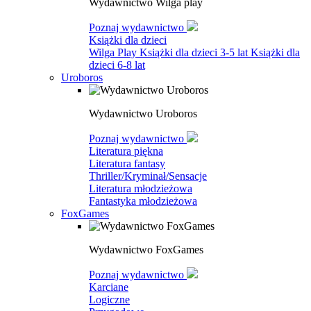
Wydawnictwo Wilga play
Poznaj wydawnictwo
Książki dla dzieci
Wilga Play
Książki dla dzieci 3-5 lat
Książki dla
dzieci 6-8 lat
Uroboros
Wydawnictwo Uroboros
Poznaj wydawnictwo
Literatura piękna
Literatura fantasy
Thriller/Kryminał/Sensacje
Literatura młodzieżowa
Fantastyka młodzieżowa
FoxGames
Wydawnictwo FoxGames
Poznaj wydawnictwo
Karciane
Logiczne