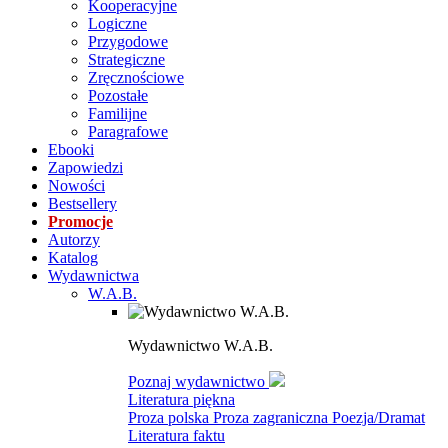
Kooperacyjne
Logiczne
Przygodowe
Strategiczne
Zręcznościowe
Pozostałe
Familijne
Paragrafowe
Ebooki
Zapowiedzi
Nowości
Bestsellery
Promocje
Autorzy
Katalog
Wydawnictwa
W.A.B.
Wydawnictwo W.A.B.
Poznaj wydawnictwo
Literatura piękna
Proza polska
Proza zagraniczna
Poezja/Dramat
Literatura faktu