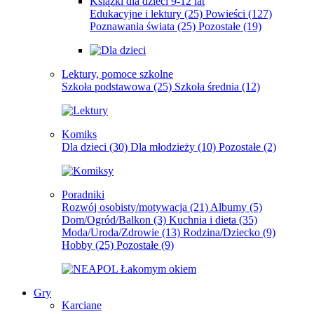
Książki dla dzieci 9-12 lat
Edukacyjne i lektury
(25)
Powieści
(127)
Poznawania świata
(25)
Pozostałe
(19)
Lektury, pomoce szkolne
Szkoła podstawowa
(25)
Szkoła średnia
(12)
Komiks
Dla dzieci
(30)
Dla młodzieży
(10)
Pozostałe
(2)
Poradniki
Rozwój osobisty/motywacja
(21)
Albumy
(5)
Dom/Ogród/Balkon
(3)
Kuchnia i dieta
(35)
Moda/Uroda/Zdrowie
(13)
Rodzina/Dziecko
(9)
Hobby
(25)
Pozostałe
(9)
Gry
Karciane