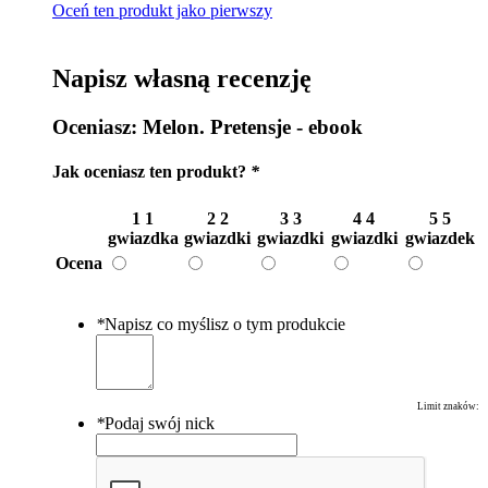
Oceń ten produkt jako pierwszy
Napisz własną recenzję
Oceniasz:
Melon. Pretensje - ebook
Jak oceniasz ten produkt?
*
1
1
2
2
3
3
4
4
5
5
gwiazdka
gwiazdki
gwiazdki
gwiazdki
gwiazdek
Ocena
*
Napisz co myślisz o tym produkcie
Limit znaków:
*
Podaj swój nick