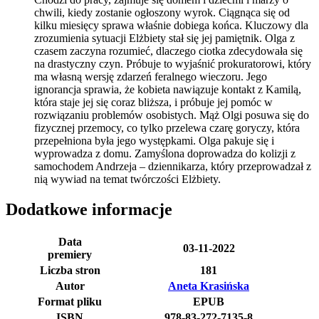
chwili, kiedy zostanie ogłoszony wyrok. Ciągnąca się od
kilku miesięcy sprawa właśnie dobiega końca. Kluczowy dla
zrozumienia sytuacji Elżbiety stał się jej pamiętnik. Olga z
czasem zaczyna rozumieć, dlaczego ciotka zdecydowała się
na drastyczny czyn. Próbuje to wyjaśnić prokuratorowi, który
ma własną wersję zdarzeń feralnego wieczoru. Jego
ignorancja sprawia, że kobieta nawiązuje kontakt z Kamilą,
która staje jej się coraz bliższa, i próbuje jej pomóc w
rozwiązaniu problemów osobistych. Mąż Olgi posuwa się do
fizycznej przemocy, co tylko przelewa czarę goryczy, która
przepełniona była jego występkami. Olga pakuje się i
wyprowadza z domu. Zamyślona doprowadza do kolizji z
samochodem Andrzeja – dziennikarza, który przeprowadzał z
nią wywiad na temat twórczości Elżbiety.
Dodatkowe informacje
Data
03-11-2022
premiery
Liczba stron
181
Autor
Aneta Krasińska
Format pliku
EPUB
ISBN
978-83-272-7135-8