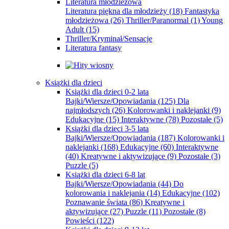
Literatura młodzieżowa
Literatura piękna dla młodzieży
(18)
Fantastyka
młodzieżowa
(26)
Thriller/Paranormal
(1)
Young
Adult
(15)
Thriller/Kryminał/Sensacje
Literatura fantasy
Książki dla dzieci
Książki dla dzieci 0-2 lata
Bajki/Wiersze/Opowiadania
(125)
Dla
najmłodszych
(26)
Kolorowanki i naklejanki
(9)
Edukacyjne
(15)
Interaktywne
(78)
Pozostałe
(5)
Książki dla dzieci 3-5 lata
Bajki/Wiersze/Opowiadania
(187)
Kolorowanki i
naklejanki
(168)
Edukacyjne
(60)
Interaktywne
(40)
Kreatywne i aktywizujące
(9)
Pozostałe
(3)
Puzzle
(5)
Książki dla dzieci 6-8 lat
Bajki/Wiersze/Opowiadania
(44)
Do
kolorowania i naklejania
(14)
Edukacyjne
(102)
Poznawanie świata
(86)
Kreatywne i
aktywizujące
(27)
Puzzle
(11)
Pozostałe
(8)
Powieści
(122)