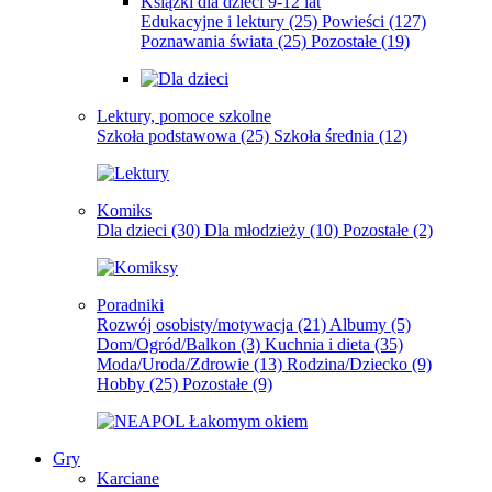
Książki dla dzieci 9-12 lat
Edukacyjne i lektury
(25)
Powieści
(127)
Poznawania świata
(25)
Pozostałe
(19)
Lektury, pomoce szkolne
Szkoła podstawowa
(25)
Szkoła średnia
(12)
Komiks
Dla dzieci
(30)
Dla młodzieży
(10)
Pozostałe
(2)
Poradniki
Rozwój osobisty/motywacja
(21)
Albumy
(5)
Dom/Ogród/Balkon
(3)
Kuchnia i dieta
(35)
Moda/Uroda/Zdrowie
(13)
Rodzina/Dziecko
(9)
Hobby
(25)
Pozostałe
(9)
Gry
Karciane