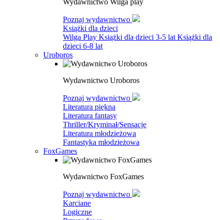
Wydawnictwo Wilga play
Poznaj wydawnictwo
Książki dla dzieci
Wilga Play
Książki dla dzieci 3-5 lat
Książki dla
dzieci 6-8 lat
Uroboros
Wydawnictwo Uroboros
Poznaj wydawnictwo
Literatura piękna
Literatura fantasy
Thriller/Kryminał/Sensacje
Literatura młodzieżowa
Fantastyka młodzieżowa
FoxGames
Wydawnictwo FoxGames
Poznaj wydawnictwo
Karciane
Logiczne