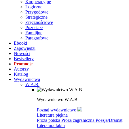
Kooperacyjne
Logiczne
Przygodowe
Strategiczne
Zręcznościowe
Pozostałe
Familijne
Paragrafowe
Ebooki
Zapowiedzi
Nowości
Bestsellery
Promocje
Autorzy
Katalog
Wydawnictwa
W.A.B.
Wydawnictwo W.A.B.
Poznaj wydawnictwo
Literatura piękna
Proza polska
Proza zagraniczna
Poezja/Dramat
Literatura faktu