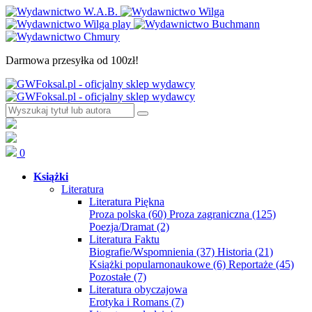
Darmowa przesyłka od 100zł!
0
Książki
Literatura
Literatura Piękna
Proza polska
(60)
Proza zagraniczna
(125)
Poezja/Dramat
(2)
Literatura Faktu
Biografie/Wspomnienia
(37)
Historia
(21)
Książki popularnonaukowe
(6)
Reportaże
(45)
Pozostałe
(7)
Literatura obyczajowa
Erotyka i Romans
(7)