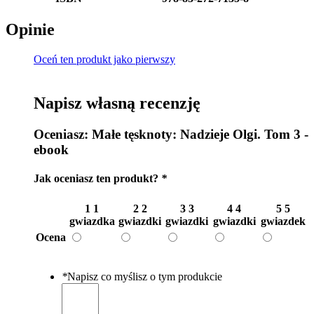
Opinie
Oceń ten produkt jako pierwszy
Napisz własną recenzję
Oceniasz:
Małe tęsknoty: Nadzieje Olgi. Tom 3 -
ebook
Jak oceniasz ten produkt?
*
1
1
2
2
3
3
4
4
5
5
gwiazdka
gwiazdki
gwiazdki
gwiazdki
gwiazdek
Ocena
*
Napisz co myślisz o tym produkcie