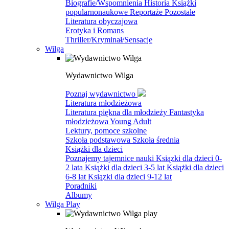
Biografie/Wspomnienia
Historia
Książki
popularnonaukowe
Reportaże
Pozostałe
Literatura obyczajowa
Erotyka i Romans
Thriller/Kryminał/Sensacje
Wilga
Wydawnictwo Wilga
Poznaj wydawnictwo
Literatura młodzieżowa
Literatura piękna dla młodzieży
Fantastyka
młodzieżowa
Young Adult
Lektury, pomoce szkolne
Szkoła podstawowa
Szkoła średnia
Książki dla dzieci
Poznajemy tajemnice nauki
Ksiązki dla dzieci 0-
2 lata
Książki dla dzieci 3-5 lat
Książki dla dzieci
6-8 lat
Ksiązki dla dzieci 9-12 lat
Poradniki
Albumy
Wilga Play