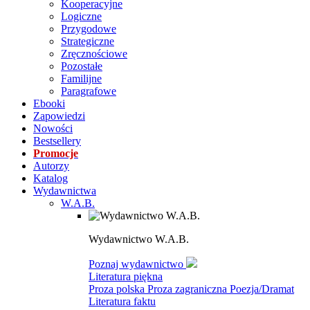
Kooperacyjne
Logiczne
Przygodowe
Strategiczne
Zręcznościowe
Pozostałe
Familijne
Paragrafowe
Ebooki
Zapowiedzi
Nowości
Bestsellery
Promocje
Autorzy
Katalog
Wydawnictwa
W.A.B.
Wydawnictwo W.A.B.
Poznaj wydawnictwo
Literatura piękna
Proza polska
Proza zagraniczna
Poezja/Dramat
Literatura faktu