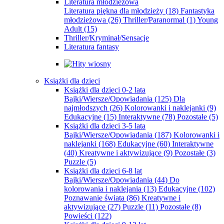
Literatura młodzieżowa
Literatura piękna dla młodzieży
(18)
Fantastyka
młodzieżowa
(26)
Thriller/Paranormal
(1)
Young
Adult
(15)
Thriller/Kryminał/Sensacje
Literatura fantasy
Książki dla dzieci
Książki dla dzieci 0-2 lata
Bajki/Wiersze/Opowiadania
(125)
Dla
najmłodszych
(26)
Kolorowanki i naklejanki
(9)
Edukacyjne
(15)
Interaktywne
(78)
Pozostałe
(5)
Książki dla dzieci 3-5 lata
Bajki/Wiersze/Opowiadania
(187)
Kolorowanki i
naklejanki
(168)
Edukacyjne
(60)
Interaktywne
(40)
Kreatywne i aktywizujące
(9)
Pozostałe
(3)
Puzzle
(5)
Książki dla dzieci 6-8 lat
Bajki/Wiersze/Opowiadania
(44)
Do
kolorowania i naklejania
(13)
Edukacyjne
(102)
Poznawanie świata
(86)
Kreatywne i
aktywizujące
(27)
Puzzle
(11)
Pozostałe
(8)
Powieści
(122)