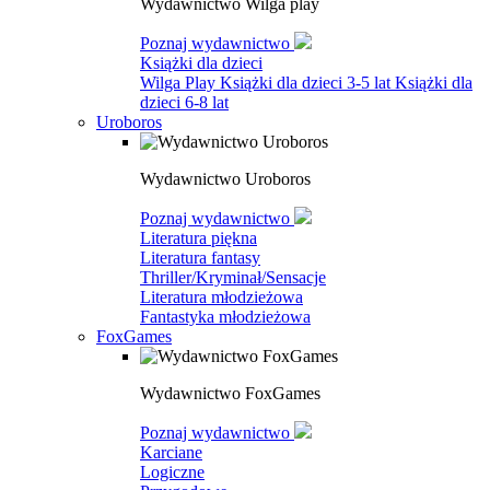
Wydawnictwo Wilga play
Poznaj wydawnictwo
Książki dla dzieci
Wilga Play
Książki dla dzieci 3-5 lat
Książki dla
dzieci 6-8 lat
Uroboros
Wydawnictwo Uroboros
Poznaj wydawnictwo
Literatura piękna
Literatura fantasy
Thriller/Kryminał/Sensacje
Literatura młodzieżowa
Fantastyka młodzieżowa
FoxGames
Wydawnictwo FoxGames
Poznaj wydawnictwo
Karciane
Logiczne