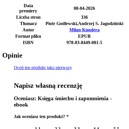
Data
08-04-2026
premiery
Liczba stron
336
Tłumacz
Piotr Godlewski,Andrzej S. Jagodziński
Autor
Milan Kundera
Format pliku
EPUB
ISBN
978-83-8449-081-5
Opinie
Oceń ten produkt jako pierwszy
Napisz własną recenzję
Oceniasz:
Księga śmiechu i zapomnienia -
ebook
Jak oceniasz ten produkt?
*
1
1
2
2
3
3
4
4
5
5