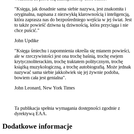
"Księga, jak dosadnie sama siebie nazywa, jest znakomita i
oryginalna, napisana z niezwykłą klarownością i inteligencją,
która zaprasza nas do bezpośredniego wejścia w jej świat. Jest
to także powieść dziwna tą dziwnością, która przyciąga i nie
chce puścić."
John Updike
"Księga śmiechu i zapomnienia określa się mianem powieści,
ale w rzeczywistości jest ona trochę baśnią, trochę esejem
krytycznoliterackim, trochę traktatem politycznym, trochę
książką muzykologiczną, a trochę autobiografią. Może jednak
nazywać sama siebie jakkolwiek się jej żywnie podoba,
bowiem cała jest genialna".
John Leonard, New York Times
Ta publikacja spełnia wymagania dostępności zgodnie z
dyrektywą EAA.
Dodatkowe informacje