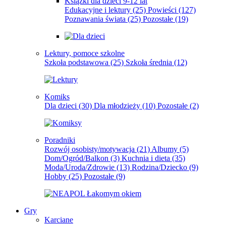
Książki dla dzieci 9-12 lat
Edukacyjne i lektury
(25)
Powieści
(127)
Poznawania świata
(25)
Pozostałe
(19)
Lektury, pomoce szkolne
Szkoła podstawowa
(25)
Szkoła średnia
(12)
Komiks
Dla dzieci
(30)
Dla młodzieży
(10)
Pozostałe
(2)
Poradniki
Rozwój osobisty/motywacja
(21)
Albumy
(5)
Dom/Ogród/Balkon
(3)
Kuchnia i dieta
(35)
Moda/Uroda/Zdrowie
(13)
Rodzina/Dziecko
(9)
Hobby
(25)
Pozostałe
(9)
Gry
Karciane