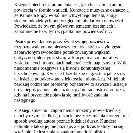
Księga śmiechu i zapomnienia jest, jak chce sam jej autor,
powieścią w formie wariacji. Konotacje muzyczne oznaczają,
że Kundera krąży wokół nieuchwytnego tematu, snując
siedem oddzielnych pod względem fabularnym opowieści.
Powiedzieć, że owym głównym tematem jest śmiech i
zapomnienie to w tym wypadku nie powiedzieć nic.
Pisarz prowadzi nas przez świat swojej powieści w
rozpoznawalnym na pierwszy rzut oka stylu – stylu gęsto
zabarwionym swobodnie potraktowanymi wątkami
erotyczno-miłosnymi, stylu, w którym realizm potrafi w
zaskakujących momentach nabierać cech magicznych. W tle
nieodmiennie rozgrywa się historia komunistycznej
Czechosłowacji. Kwestie filozoficzne i egzystencjalne są w
tej książce potraktowane z lekkością i ulotnością. Mniej lub
bardziej codzienne problemy bohaterów to zawsze ilustracje
do jakiegoś pytania, ale każde z pytań traci ostrość od razu,
gdy na horyzoncie pojawia się możliwość zadania
następnego.
Z Księgi śmiechu i zapomnienia możemy dowiedzieć się
choćby czym jest litost, uczucie bez zrozumienia którego, nie
sposób według autora poznać ludzkiej duszy. Kundera
naturalnie także jej nie poznaje, ale podczas lektury ma się
wrażenie, że jest z nią zaznajomiony dość blisko.