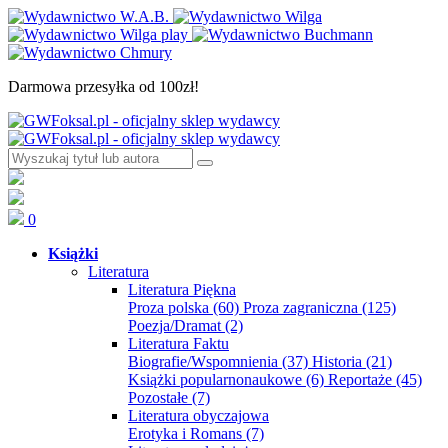
Darmowa przesyłka od 100zł!
0
Książki
Literatura
Literatura Piękna
Proza polska
(60)
Proza zagraniczna
(125)
Poezja/Dramat
(2)
Literatura Faktu
Biografie/Wspomnienia
(37)
Historia
(21)
Książki popularnonaukowe
(6)
Reportaże
(45)
Pozostałe
(7)
Literatura obyczajowa
Erotyka i Romans
(7)