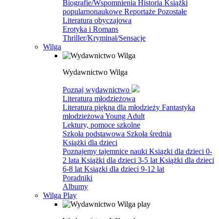
Biografie/Wspomnienia
Historia
Książki
popularnonaukowe
Reportaże
Pozostałe
Literatura obyczajowa
Erotyka i Romans
Thriller/Kryminał/Sensacje
Wilga
Wydawnictwo Wilga
Poznaj wydawnictwo
Literatura młodzieżowa
Literatura piękna dla młodzieży
Fantastyka
młodzieżowa
Young Adult
Lektury, pomoce szkolne
Szkoła podstawowa
Szkoła średnia
Książki dla dzieci
Poznajemy tajemnice nauki
Ksiązki dla dzieci 0-
2 lata
Książki dla dzieci 3-5 lat
Książki dla dzieci
6-8 lat
Ksiązki dla dzieci 9-12 lat
Poradniki
Albumy
Wilga Play