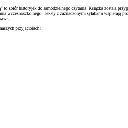
ą" to zbiór historyjek do samodzielnego czytania. Książka została pr
ania wczesnoszkolnego. Teksty z zaznaczonymi sylabami wspierają proce
abawą.
 naszych przyjaciołach!