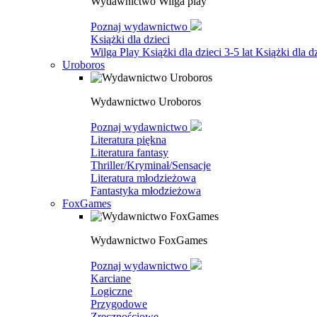
Wydawnictwo Wilga play
Poznaj wydawnictwo
Książki dla dzieci
Wilga Play
Książki dla dzieci 3-5 lat
Książki dla dz
Uroboros
Wydawnictwo Uroboros
Poznaj wydawnictwo
Literatura piękna
Literatura fantasy
Thriller/Kryminał/Sensacje
Literatura młodzieżowa
Fantastyka młodzieżowa
FoxGames
Wydawnictwo FoxGames
Poznaj wydawnictwo
Karciane
Logiczne
Przygodowe
Zręcznościowe