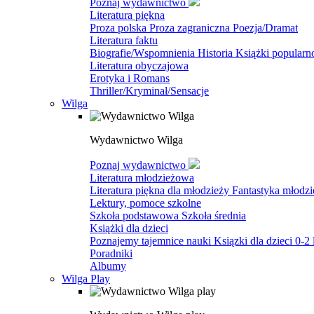
Poznaj wydawnictwo
Literatura piękna
Proza polska
Proza zagraniczna
Poezja/Dramat
Literatura faktu
Biografie/Wspomnienia
Historia
Książki popular
Literatura obyczajowa
Erotyka i Romans
Thriller/Kryminał/Sensacje
Wilga
Wydawnictwo Wilga
Poznaj wydawnictwo
Literatura młodzieżowa
Literatura piękna dla młodzieży
Fantastyka młodz
Lektury, pomoce szkolne
Szkoła podstawowa
Szkoła średnia
Książki dla dzieci
Poznajemy tajemnice nauki
Ksiązki dla dzieci 0-2 
Poradniki
Albumy
Wilga Play