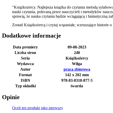
"Książkożercy. Najlepsza książka do czytania metodą sylabow
nauki czytania, polecaną przez nauczycieli i metodyków naucz
sprawią, że nauka czytania będzie wciągającą i fantastyczną z
Zostań Książkożercą i czytaj wspaniałe, wzruszające historie o
Dodatkowe informacje
Data premiery
09-08-2023
Liczba stron
240
Seria
Książkożercy
Wydawca
Wilga
Autor
praca zbiorowa
Format
142 x 202 mm
ISBN
978-83-8318-877-5
Typ okładki
twarda
Opinie
Oceń ten produkt jako pierwszy