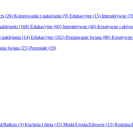
ych
(26)
Kolorowanki i naklejanki
(9)
Edukacyjne
(15)
Interaktywne
(7
naklejanki
(168)
Edukacyjne
(60)
Interaktywne
(40)
Kreatywne i aktyw
 naklejania
(14)
Edukacyjne
(102)
Poznawanie świata
(86)
Kreatywne 
nia świata
(25)
Pozostałe
(19)
d/Balkon
(3)
Kuchnia i dieta
(35)
Moda/Uroda/Zdrowie
(13)
Rodzina/