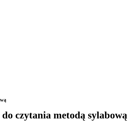
ową
a do czytania metodą sylabową