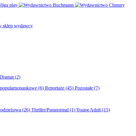
/Dramat
(2)
 popularnonaukowe
(6)
Reportaże
(45)
Pozostałe
(7)
młodzieżowa
(26)
Thriller/Paranormal
(1)
Young Adult
(15)