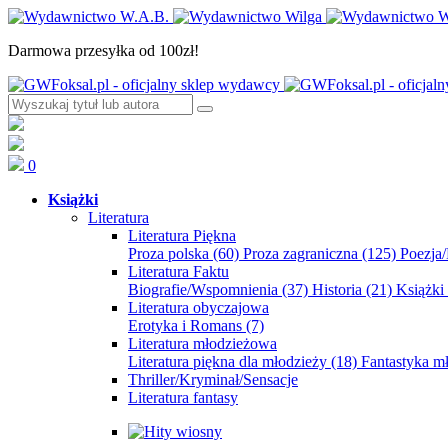
Darmowa przesyłka od 100zł!
0
Książki
Literatura
Literatura Piękna
Proza polska
(60)
Proza zagraniczna
(125)
Poezja
Literatura Faktu
Biografie/Wspomnienia
(37)
Historia
(21)
Książki
Literatura obyczajowa
Erotyka i Romans
(7)
Literatura młodzieżowa
Literatura piękna dla młodzieży
(18)
Fantastyka 
Thriller/Kryminał/Sensacje
Literatura fantasy