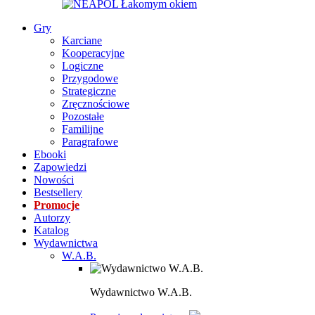
Gry
Karciane
Kooperacyjne
Logiczne
Przygodowe
Strategiczne
Zręcznościowe
Pozostałe
Familijne
Paragrafowe
Ebooki
Zapowiedzi
Nowości
Bestsellery
Promocje
Autorzy
Katalog
Wydawnictwa
W.A.B.
Wydawnictwo W.A.B.