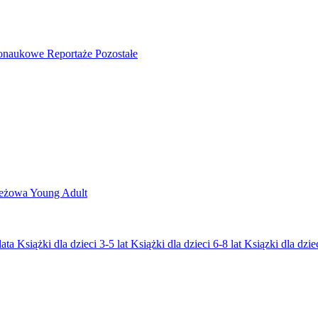
nonaukowe
Reportaże
Pozostałe
ieżowa
Young Adult
lata
Książki dla dzieci 3-5 lat
Książki dla dzieci 6-8 lat
Ksiązki dla dziec