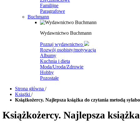
Familijne
Paragrafowe
Buchmann
Wydawnictwo Buchmann
Poznaj wydawnictwo
Rozwój osobisty/motywacja
Albumy
Kuchnia i dieta
Moda/Uroda/Zdrowie
Hobby
Pozostałe
Strona główna
/
Książki
/
Książkożercy. Najlepsza książka do czytania metodą sylab
Książkożercy. Najlepsza książk