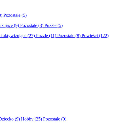
8)
Pozostałe
(5)
izujące
(9)
Pozostałe
(3)
Puzzle
(5)
i aktywizujące
(27)
Puzzle
(11)
Pozostałe
(8)
Powieści
(122)
Dziecko
(9)
Hobby
(25)
Pozostałe
(9)