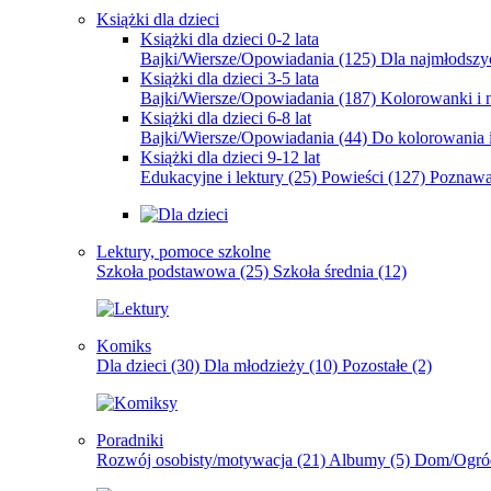
Książki dla dzieci
Książki dla dzieci 0-2 lata
Bajki/Wiersze/Opowiadania
(125)
Dla najmłodsz
Książki dla dzieci 3-5 lata
Bajki/Wiersze/Opowiadania
(187)
Kolorowanki i 
Książki dla dzieci 6-8 lat
Bajki/Wiersze/Opowiadania
(44)
Do kolorowania i
Książki dla dzieci 9-12 lat
Edukacyjne i lektury
(25)
Powieści
(127)
Poznawa
Lektury, pomoce szkolne
Szkoła podstawowa
(25)
Szkoła średnia
(12)
Komiks
Dla dzieci
(30)
Dla młodzieży
(10)
Pozostałe
(2)
Poradniki
Rozwój osobisty/motywacja
(21)
Albumy
(5)
Dom/Ogró