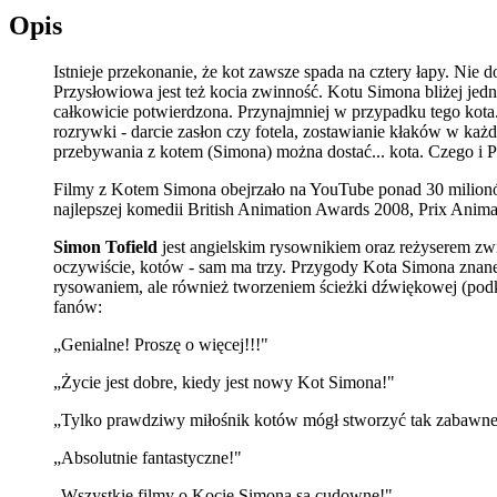
Opis
Istnieje przekonanie, że kot zawsze spada na cztery łapy. Nie 
Przysłowiowa jest też kocia zwinność. Kotu Simona bliżej jedn
całkowicie potwierdzona. Przynajmniej w przypadku tego kota. 
rozrywki - darcie zasłon czy fotela, zostawianie kłaków w każ
przebywania z kotem (Simona) można dostać... kota. Czego i
Filmy z Kotem Simona obejrzało na YouTube ponad 30 milionó
najlepszej komedii British Animation Awards 2008, Prix Anim
Simon Tofield
jest angielskim rysownikiem oraz reżyserem zw
oczywiście, kotów - sam ma trzy. Przygody Kota Simona znane
rysowaniem, ale również tworzeniem ścieżki dźwiękowej (podkł
fanów:
„Genialne! Proszę o więcej!!!"
„Życie jest dobre, kiedy jest nowy Kot Simona!"
„Tylko prawdziwy miłośnik kotów mógł stworzyć tak zabawne, 
„Absolutnie fantastyczne!"
„Wszystkie filmy o Kocie Simona są cudowne!"