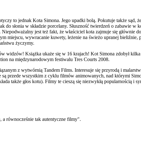
dotyczy to jednak Kota Simona. Jego upadki bolą. Pokutuje także sąd, ż
ak do słonia w składzie porcelany. Słuszność twierdzeń o zabawie w ko
Niepodważalny jest też fakt, że właściciel kota zajmuje się głównie do
dym miejscu, wywracanie kuwety, leżenie na świeżo upranej bieliźnie, 
 Państwu życzymy.
w widzów! Książka ukaże się w 16 krajach! Kot Simona zdobył kilka
ation na międzynarodowym festiwalu Tres Courts 2008.
iązanym z wytwórnią Tandem Films. Interesuje się przyrodą i malarstw
 są przede wszystkim z cyklu filmów animowanych, nad którymi Simon 
ada także głos kotu). Filmy te cieszą się niezwykłą popularnością i s
a równocześnie tak autentyczne filmy".