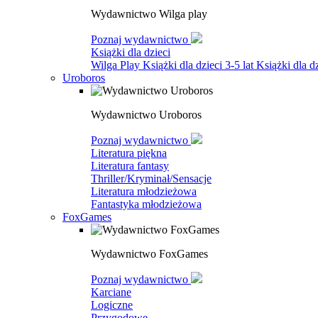
Wydawnictwo Wilga play
Poznaj wydawnictwo
Książki dla dzieci
Wilga Play
Książki dla dzieci 3-5 lat
Książki dla dz
Uroboros
Wydawnictwo Uroboros
Poznaj wydawnictwo
Literatura piękna
Literatura fantasy
Thriller/Kryminał/Sensacje
Literatura młodzieżowa
Fantastyka młodzieżowa
FoxGames
Wydawnictwo FoxGames
Poznaj wydawnictwo
Karciane
Logiczne
Przygodowe