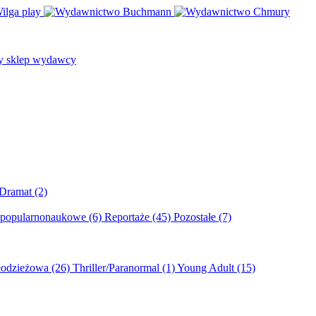
/Dramat
(2)
 popularnonaukowe
(6)
Reportaże
(45)
Pozostałe
(7)
młodzieżowa
(26)
Thriller/Paranormal
(1)
Young Adult
(15)