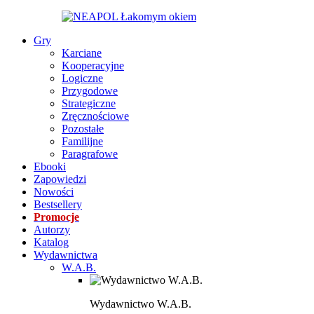
Gry
Karciane
Kooperacyjne
Logiczne
Przygodowe
Strategiczne
Zręcznościowe
Pozostałe
Familijne
Paragrafowe
Ebooki
Zapowiedzi
Nowości
Bestsellery
Promocje
Autorzy
Katalog
Wydawnictwa
W.A.B.
Wydawnictwo W.A.B.