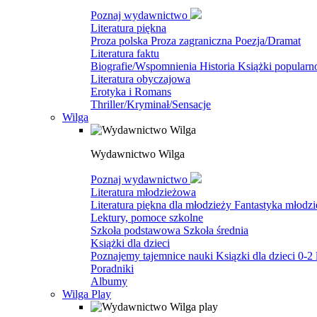
Poznaj wydawnictwo
Literatura piękna
Proza polska
Proza zagraniczna
Poezja/Dramat
Literatura faktu
Biografie/Wspomnienia
Historia
Książki popular
Literatura obyczajowa
Erotyka i Romans
Thriller/Kryminał/Sensacje
Wilga
Wydawnictwo Wilga
Poznaj wydawnictwo
Literatura młodzieżowa
Literatura piękna dla młodzieży
Fantastyka młodz
Lektury, pomoce szkolne
Szkoła podstawowa
Szkoła średnia
Książki dla dzieci
Poznajemy tajemnice nauki
Ksiązki dla dzieci 0-2 
Poradniki
Albumy
Wilga Play