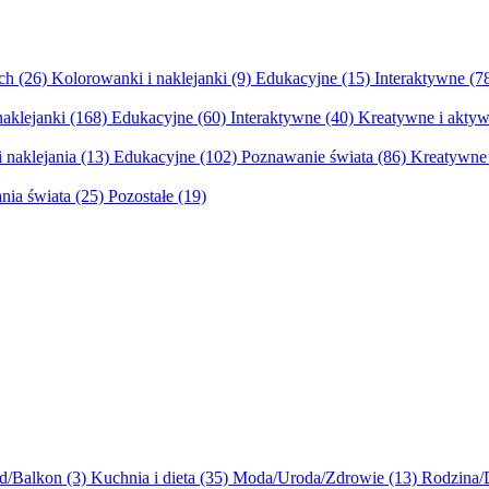
ych
(26)
Kolorowanki i naklejanki
(9)
Edukacyjne
(15)
Interaktywne
(7
naklejanki
(168)
Edukacyjne
(60)
Interaktywne
(40)
Kreatywne i aktyw
 naklejania
(13)
Edukacyjne
(102)
Poznawanie świata
(86)
Kreatywne 
nia świata
(25)
Pozostałe
(19)
d/Balkon
(3)
Kuchnia i dieta
(35)
Moda/Uroda/Zdrowie
(13)
Rodzina/