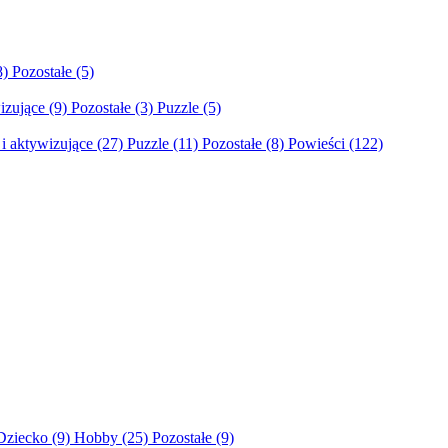
8)
Pozostałe
(5)
izujące
(9)
Pozostałe
(3)
Puzzle
(5)
i aktywizujące
(27)
Puzzle
(11)
Pozostałe
(8)
Powieści
(122)
Dziecko
(9)
Hobby
(25)
Pozostałe
(9)