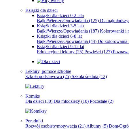
Książki dla dzieci
Książki dla dzieci 0-2 lata
Bajki/Wiersze/Opowiadania
(125)
Dla najmłodsz
Książki dla dzieci 3-5 lata
Bajki/Wiersze/Opowiadania
(187)
Kolorowanki i 
Książki dla dzieci 6-8 lat
Bajki/Wiersze/Opowiadania
(44)
Do kolorowania i
Książki dla dzieci 9-12 lat
Edukacyjne i lektury
(25)
Powieści
(127)
Poznawa
Lektury, pomoce szkolne
Szkoła podstawowa
(25)
Szkoła średnia
(12)
Komiks
Dla dzieci
(30)
Dla młodzieży
(10)
Pozostałe
(2)
Poradniki
Rozwój osobisty/motywacja
(21)
Albumy
(5)
Dom/Ogró