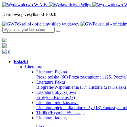
Darmowa przesyłka od 100zł!
0
Książki
Literatura
Literatura Piękna
Proza polska
(60)
Proza zagraniczna
(125)
Poezja
Literatura Faktu
Biografie/Wspomnienia
(37)
Historia
(21)
Książki
Literatura obyczajowa
Erotyka i Romans
(7)
Literatura młodzieżowa
Literatura piękna dla młodzieży
(18)
Fantastyka 
Thriller/Kryminał/Sensacje
Literatura fantasy