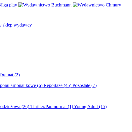
/Dramat
(2)
 popularnonaukowe
(6)
Reportaże
(45)
Pozostałe
(7)
młodzieżowa
(26)
Thriller/Paranormal
(1)
Young Adult
(15)