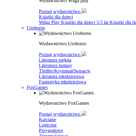
Wydawnictwo Wilga play
Poznaj wydawnictwo
Książki dla dzieci
Wilga Play
Książki dla dzieci 3-5 lat
Książki dla dz
Uroboros
Wydawnictwo Uroboros
Poznaj wydawnictwo
Literatura piękna
Literatura fantasy
Thriller/Kryminał/Sensacje
Literatura młodzieżowa
Fantastyka młodzieżowa
FoxGames
Wydawnictwo FoxGames
Poznaj wydawnictwo
Karciane
Logiczne
Przygodowe
Zręcznościowe