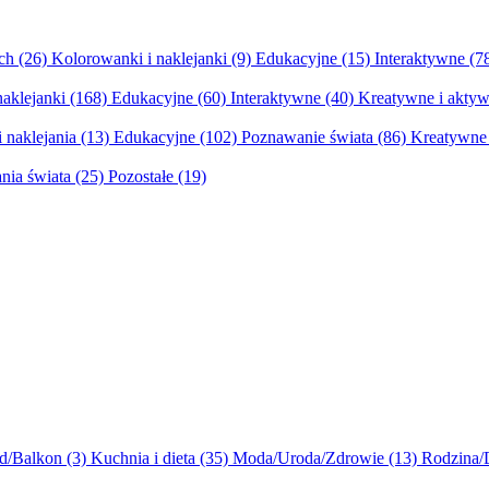
ych
(26)
Kolorowanki i naklejanki
(9)
Edukacyjne
(15)
Interaktywne
(7
naklejanki
(168)
Edukacyjne
(60)
Interaktywne
(40)
Kreatywne i aktyw
 naklejania
(13)
Edukacyjne
(102)
Poznawanie świata
(86)
Kreatywne 
nia świata
(25)
Pozostałe
(19)
d/Balkon
(3)
Kuchnia i dieta
(35)
Moda/Uroda/Zdrowie
(13)
Rodzina/