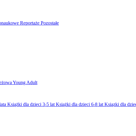
nonaukowe
Reportaże
Pozostałe
ieżowa
Young Adult
lata
Książki dla dzieci 3-5 lat
Książki dla dzieci 6-8 lat
Ksiązki dla dziec