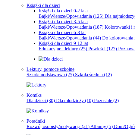
Książki dla dzieci
Książki dla dzieci 0-2 lata
Bajki/Wiersze/Opowiadania
(125)
Dla najmłodsz
Książki dla dzieci 3-5 lata
Bajki/Wiersze/Opowiadania
(187)
Kolorowanki i 
Książki dla dzieci 6-8 lat
Bajki/Wiersze/Opowiadania
(44)
Do kolorowania i
Książki dla dzieci 9-12 lat
Edukacyjne i lektury
(25)
Powieści
(127)
Poznawa
Lektury, pomoce szkolne
Szkoła podstawowa
(25)
Szkoła średnia
(12)
Komiks
Dla dzieci
(30)
Dla młodzieży
(10)
Pozostałe
(2)
Poradniki
Rozwój osobisty/motywacja
(21)
Albumy
(5)
Dom/Ogró