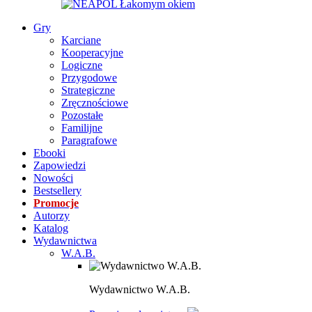
Gry
Karciane
Kooperacyjne
Logiczne
Przygodowe
Strategiczne
Zręcznościowe
Pozostałe
Familijne
Paragrafowe
Ebooki
Zapowiedzi
Nowości
Bestsellery
Promocje
Autorzy
Katalog
Wydawnictwa
W.A.B.
Wydawnictwo W.A.B.