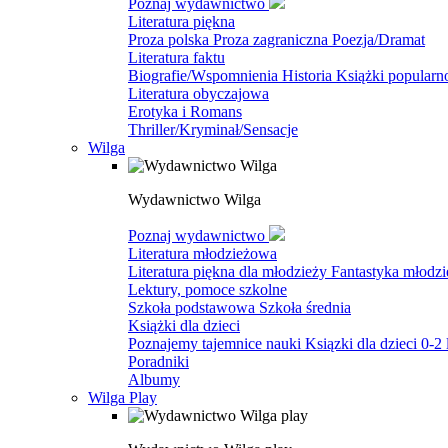
Poznaj wydawnictwo
Literatura piękna
Proza polska
Proza zagraniczna
Poezja/Dramat
Literatura faktu
Biografie/Wspomnienia
Historia
Książki popular
Literatura obyczajowa
Erotyka i Romans
Thriller/Kryminał/Sensacje
Wilga
Wydawnictwo Wilga
Poznaj wydawnictwo
Literatura młodzieżowa
Literatura piękna dla młodzieży
Fantastyka młodz
Lektury, pomoce szkolne
Szkoła podstawowa
Szkoła średnia
Książki dla dzieci
Poznajemy tajemnice nauki
Ksiązki dla dzieci 0-2 
Poradniki
Albumy
Wilga Play