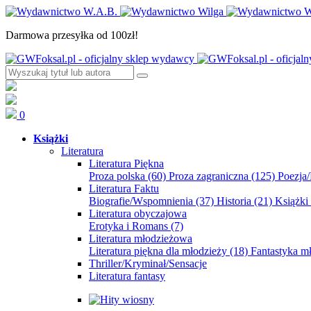
Darmowa przesyłka od 100zł!
0
Książki
Literatura
Literatura Piękna
Proza polska
(60)
Proza zagraniczna
(125)
Poezja
Literatura Faktu
Biografie/Wspomnienia
(37)
Historia
(21)
Książki
Literatura obyczajowa
Erotyka i Romans
(7)
Literatura młodzieżowa
Literatura piękna dla młodzieży
(18)
Fantastyka 
Thriller/Kryminał/Sensacje
Literatura fantasy