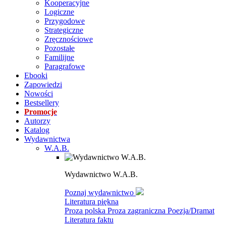
Kooperacyjne
Logiczne
Przygodowe
Strategiczne
Zręcznościowe
Pozostałe
Familijne
Paragrafowe
Ebooki
Zapowiedzi
Nowości
Bestsellery
Promocje
Autorzy
Katalog
Wydawnictwa
W.A.B.
Wydawnictwo W.A.B.
Poznaj wydawnictwo
Literatura piękna
Proza polska
Proza zagraniczna
Poezja/Dramat
Literatura faktu