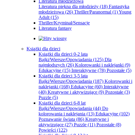
Literatura młodzieżowa
Literatura piękna dla młodzieży
(18)
Fantastyka
młodzieżowa
(26)
Thriller/Paranormal
(1)
Young
Adult
(15)
Thriller/Kryminał/Sensacje
Literatura fantasy
Książki dla dzieci
Książki dla dzieci 0-2 lata
Bajki/Wiersze/Opowiadania
(125)
Dla
najmłodszych
(26)
Kolorowanki i naklejanki
(9)
Edukacyjne
(15)
Interaktywne
(78)
Pozostałe
(5)
Książki dla dzieci 3-5 lata
Bajki/Wiersze/Opowiadania
(187)
Kolorowanki i
naklejanki
(168)
Edukacyjne
(60)
Interaktywne
(40)
Kreatywne i aktywizujące
(9)
Pozostałe
(3)
Puzzle
(5)
Książki dla dzieci 6-8 lat
Bajki/Wiersze/Opowiadania
(44)
Do
kolorowania i naklejania
(13)
Edukacyjne
(102)
Poznawanie świata
(86)
Kreatywne i
aktywizujące
(27)
Puzzle
(11)
Pozostałe
(8)
Powieści
(122)