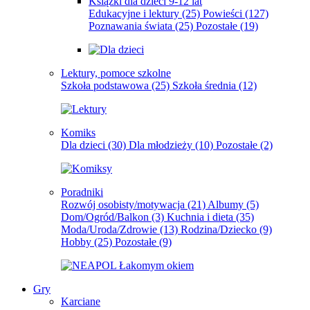
Książki dla dzieci 9-12 lat
Edukacyjne i lektury
(25)
Powieści
(127)
Poznawania świata
(25)
Pozostałe
(19)
Lektury, pomoce szkolne
Szkoła podstawowa
(25)
Szkoła średnia
(12)
Komiks
Dla dzieci
(30)
Dla młodzieży
(10)
Pozostałe
(2)
Poradniki
Rozwój osobisty/motywacja
(21)
Albumy
(5)
Dom/Ogród/Balkon
(3)
Kuchnia i dieta
(35)
Moda/Uroda/Zdrowie
(13)
Rodzina/Dziecko
(9)
Hobby
(25)
Pozostałe
(9)
Gry
Karciane