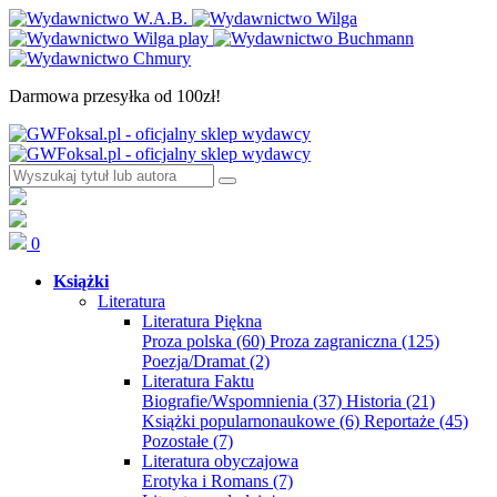
Darmowa przesyłka od 100zł!
0
Książki
Literatura
Literatura Piękna
Proza polska
(60)
Proza zagraniczna
(125)
Poezja/Dramat
(2)
Literatura Faktu
Biografie/Wspomnienia
(37)
Historia
(21)
Książki popularnonaukowe
(6)
Reportaże
(45)
Pozostałe
(7)
Literatura obyczajowa
Erotyka i Romans
(7)