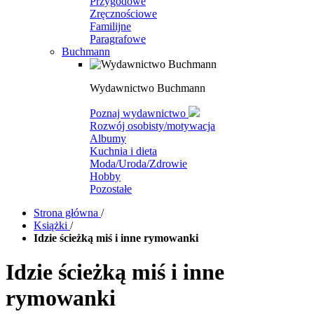
Przygodowe
Zręcznościowe
Familijne
Paragrafowe
Buchmann
Wydawnictwo Buchmann
Poznaj wydawnictwo
Rozwój osobisty/motywacja
Albumy
Kuchnia i dieta
Moda/Uroda/Zdrowie
Hobby
Pozostałe
Strona główna
/
Książki
/
Idzie ścieżką miś i inne rymowanki
Idzie ścieżką miś i inne
rymowanki