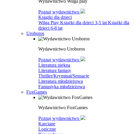
Wydawnictwo Wilga play
Poznaj wydawnictwo
Książki dla dzieci
Wilga Play
Książki dla dzieci 3-5 lat
Książki dla
dzieci 6-8 lat
Uroboros
Wydawnictwo Uroboros
Poznaj wydawnictwo
Literatura piękna
Literatura fantasy
Thriller/Kryminał/Sensacje
Literatura młodzieżowa
Fantastyka młodzieżowa
FoxGames
Wydawnictwo FoxGames
Poznaj wydawnictwo
Karciane
Logiczne