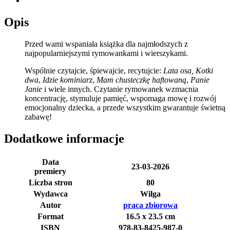
Opis
Przed wami wspaniała książka dla najmłodszych z
najpopularniejszymi rymowankami i wierszykami.
Wspólnie czytajcie, śpiewajcie, recytujcie:
Lata osa,
Kotki
dwa
,
Idzie kominiarz
,
Mam chusteczkę haftowaną
,
Panie
Janie
i wiele innych. Czytanie rymowanek wzmacnia
koncentrację, stymuluje pamięć, wspomaga mowę i rozwój
emocjonalny dziecka, a przede wszystkim gwarantuje świetną
zabawę!
Dodatkowe informacje
Data
23-03-2026
premiery
Liczba stron
80
Wydawca
Wilga
Autor
praca zbiorowa
Format
16.5 x 23.5 cm
ISBN
978-83-8425-987-0