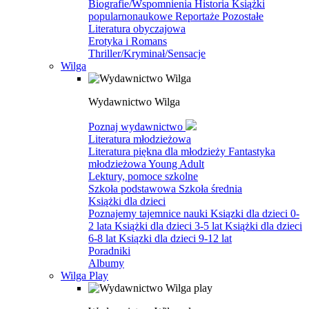
Biografie/Wspomnienia
Historia
Książki
popularnonaukowe
Reportaże
Pozostałe
Literatura obyczajowa
Erotyka i Romans
Thriller/Kryminał/Sensacje
Wilga
Wydawnictwo Wilga
Poznaj wydawnictwo
Literatura młodzieżowa
Literatura piękna dla młodzieży
Fantastyka
młodzieżowa
Young Adult
Lektury, pomoce szkolne
Szkoła podstawowa
Szkoła średnia
Książki dla dzieci
Poznajemy tajemnice nauki
Ksiązki dla dzieci 0-
2 lata
Książki dla dzieci 3-5 lat
Książki dla dzieci
6-8 lat
Ksiązki dla dzieci 9-12 lat
Poradniki
Albumy
Wilga Play