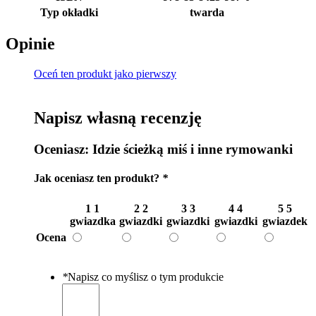
Typ okładki
twarda
Opinie
Oceń ten produkt jako pierwszy
Napisz własną recenzję
Oceniasz:
Idzie ścieżką miś i inne rymowanki
Jak oceniasz ten produkt?
*
1
1
2
2
3
3
4
4
5
5
gwiazdka
gwiazdki
gwiazdki
gwiazdki
gwiazdek
Ocena
*
Napisz co myślisz o tym produkcie