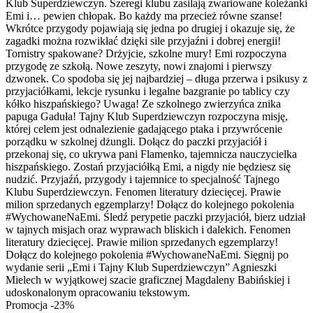
Klub Superdziewczyn. Szeregi klubu zasilają zwariowane koleżanki
Emi i… pewien chłopak. Bo każdy ma przecież równe szanse!
Wkrótce przygody pojawiają się jedna po drugiej i okazuje się, że
zagadki można rozwikłać dzięki sile przyjaźni i dobrej energii!
Tornistry spakowane? Drżyjcie, szkolne mury! Emi rozpoczyna
przygodę ze szkołą. Nowe zeszyty, nowi znajomi i pierwszy
dzwonek. Co spodoba się jej najbardziej – długa przerwa i psikusy z
przyjaciółkami, lekcje rysunku i legalne bazgranie po tablicy czy
kółko hiszpańskiego? Uwaga! Ze szkolnego zwierzyńca znika
papuga Gaduła! Tajny Klub Superdziewczyn rozpoczyna misję,
której celem jest odnalezienie gadającego ptaka i przywrócenie
porządku w szkolnej dżungli. Dołącz do paczki przyjaciół i
przekonaj się, co ukrywa pani Flamenko, tajemnicza nauczycielka
hiszpańskiego. Zostań przyjaciółką Emi, a nigdy nie będziesz się
nudzić. Przyjaźń, przygody i tajemnice to specjalność Tajnego
Klubu Superdziewczyn. Fenomen literatury dziecięcej. Prawie
milion sprzedanych egzemplarzy! Dołącz do kolejnego pokolenia
#WychowaneNaEmi. Śledź perypetie paczki przyjaciół, bierz udział
w tajnych misjach oraz wyprawach bliskich i dalekich. Fenomen
literatury dziecięcej. Prawie milion sprzedanych egzemplarzy!
Dołącz do kolejnego pokolenia #WychowaneNaEmi. Sięgnij po
wydanie serii „Emi i Tajny Klub Superdziewczyn” Agnieszki
Mielech w wyjątkowej szacie graficznej Magdaleny Babińskiej i
udoskonalonym opracowaniu tekstowym.
Promocja -23%