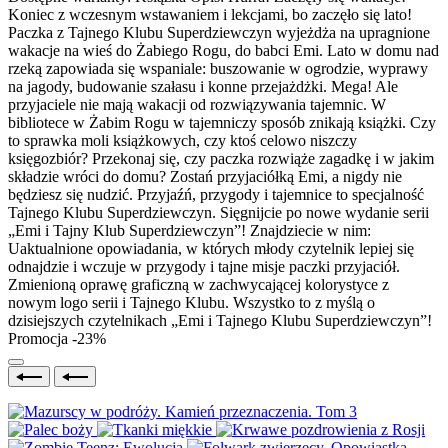
Koniec z wczesnym wstawaniem i lekcjami, bo zaczęło się lato!
Paczka z Tajnego Klubu Superdziewczyn wyjeżdża na upragnione
wakacje na wieś do Żabiego Rogu, do babci Emi. Lato w domu nad
rzeką zapowiada się wspaniale: buszowanie w ogrodzie, wyprawy
na jagody, budowanie szałasu i konne przejażdżki. Mega! Ale
przyjaciele nie mają wakacji od rozwiązywania tajemnic. W
bibliotece w Żabim Rogu w tajemniczy sposób znikają książki. Czy
to sprawka moli książkowych, czy ktoś celowo niszczy
księgozbiór? Przekonaj się, czy paczka rozwiąże zagadkę i w jakim
składzie wróci do domu? Zostań przyjaciółką Emi, a nigdy nie
będziesz się nudzić. Przyjaźń, przygody i tajemnice to specjalność
Tajnego Klubu Superdziewczyn. Sięgnijcie po nowe wydanie serii
„Emi i Tajny Klub Superdziewczyn”! Znajdziecie w nim:
Uaktualnione opowiadania, w których młody czytelnik lepiej się
odnajdzie i wczuje w przygody i tajne misje paczki przyjaciół.
Zmienioną oprawę graficzną w zachwycającej kolorystyce z
nowym logo serii i Tajnego Klubu. Wszystko to z myślą o
dzisiejszych czytelnikach „Emi i Tajnego Klubu Superdziewczyn”!
Promocja -23%