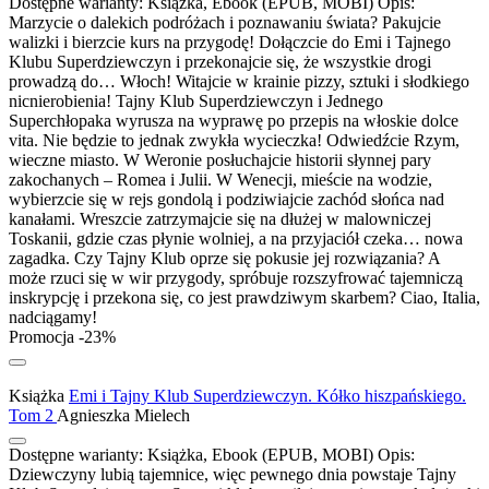
Dostępne warianty:
Książka, Ebook (EPUB, MOBI)
Opis:
Marzycie o dalekich podróżach i poznawaniu świata? Pakujcie
walizki i bierzcie kurs na przygodę! Dołączcie do Emi i Tajnego
Klubu Superdziewczyn i przekonajcie się, że wszystkie drogi
prowadzą do… Włoch! Witajcie w krainie pizzy, sztuki i słodkiego
nicnierobienia! Tajny Klub Superdziewczyn i Jednego
Superchłopaka wyrusza na wyprawę po przepis na włoskie dolce
vita. Nie będzie to jednak zwykła wycieczka! Odwiedźcie Rzym,
wieczne miasto. W Weronie posłuchajcie historii słynnej pary
zakochanych – Romea i Julii. W Wenecji, mieście na wodzie,
wybierzcie się w rejs gondolą i podziwiajcie zachód słońca nad
kanałami. Wreszcie zatrzymajcie się na dłużej w malowniczej
Toskanii, gdzie czas płynie wolniej, a na przyjaciół czeka… nowa
zagadka. Czy Tajny Klub oprze się pokusie jej rozwiązania? A
może rzuci się w wir przygody, spróbuje rozszyfrować tajemniczą
inskrypcję i przekona się, co jest prawdziwym skarbem? Ciao, Italia,
nadciągamy!
Promocja -23%
Książka
Emi i Tajny Klub Superdziewczyn. Kółko hiszpańskiego.
Tom 2
Agnieszka Mielech
Dostępne warianty:
Książka, Ebook (EPUB, MOBI)
Opis:
Dziewczyny lubią tajemnice, więc pewnego dnia powstaje Tajny