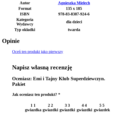
Autor
Agnieszka Mielech
Format
135 x 185
ISBN
978-83-8387-924-6
Kategoria
dla dzieci
Wydawcy
Typ okładki
twarda
Opinie
Oceń ten produkt jako pierwszy
Napisz własną recenzję
Oceniasz:
Emi i Tajny Klub Superdziewczyn.
Pakiet
Jak oceniasz ten produkt?
*
1
1
2
2
3
3
4
4
5
5
gwiazdka
gwiazdki
gwiazdki
gwiazdki
gwiazdek