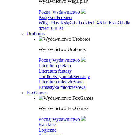
Wydawnictwo Wilga play
Poznaj wydawnictwo
Książki dla dzieci
Wilga Play
Książki dla dzieci 3-5 lat
Książki dla
dzieci 6-8 lat
Uroboros
Wydawnictwo Uroboros
Poznaj wydawnictwo
Literatura piękna
Literatura fantasy
Thriller/Kryminał/Sensacje
Literatura młodzieżowa
Fantastyka młodzieżowa
FoxGames
Wydawnictwo FoxGames
Poznaj wydawnictwo
Karciane
Logiczne