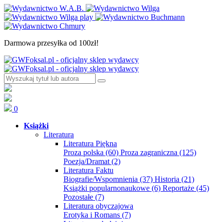
Darmowa przesyłka od 100zł!
0
Książki
Literatura
Literatura Piękna
Proza polska
(60)
Proza zagraniczna
(125)
Poezja/Dramat
(2)
Literatura Faktu
Biografie/Wspomnienia
(37)
Historia
(21)
Książki popularnonaukowe
(6)
Reportaże
(45)
Pozostałe
(7)
Literatura obyczajowa
Erotyka i Romans
(7)