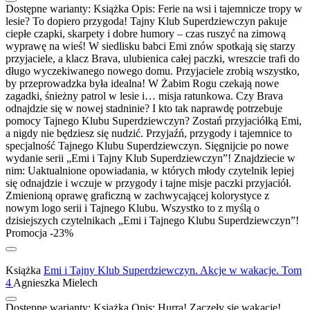
Dostępne warianty:
Książka
Opis:
Ferie na wsi i tajemnicze tropy w
lesie? To dopiero przygoda! Tajny Klub Superdziewczyn pakuje
ciepłe czapki, skarpety i dobre humory – czas ruszyć na zimową
wyprawę na wieś! W siedlisku babci Emi znów spotkają się starzy
przyjaciele, a klacz Brava, ulubienica całej paczki, wreszcie trafi do
długo wyczekiwanego nowego domu. Przyjaciele zrobią wszystko,
by przeprowadzka była idealna! W Żabim Rogu czekają nowe
zagadki, śnieżny patrol w lesie i… misja ratunkowa. Czy Brava
odnajdzie się w nowej stadninie? I kto tak naprawdę potrzebuje
pomocy Tajnego Klubu Superdziewczyn? Zostań przyjaciółką Emi,
a nigdy nie będziesz się nudzić. Przyjaźń, przygody i tajemnice to
specjalność Tajnego Klubu Superdziewczyn. Sięgnijcie po nowe
wydanie serii „Emi i Tajny Klub Superdziewczyn”! Znajdziecie w
nim: Uaktualnione opowiadania, w których młody czytelnik lepiej
się odnajdzie i wczuje w przygody i tajne misje paczki przyjaciół.
Zmienioną oprawę graficzną w zachwycającej kolorystyce z
nowym logo serii i Tajnego Klubu. Wszystko to z myślą o
dzisiejszych czytelnikach „Emi i Tajnego Klubu Superdziewczyn”!
Promocja -23%
Książka
Emi i Tajny Klub Superdziewczyn. Akcje w wakacje. Tom
4
Agnieszka Mielech
Dostępne warianty:
Książka
Opis:
Hurra! Zaczęły się wakacje!