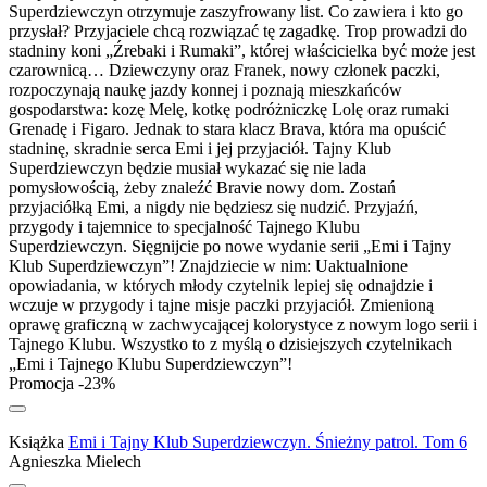
Superdziewczyn otrzymuje zaszyfrowany list. Co zawiera i kto go
przysłał? Przyjaciele chcą rozwiązać tę zagadkę. Trop prowadzi do
stadniny koni „Źrebaki i Rumaki”, której właścicielka być może jest
czarownicą… Dziewczyny oraz Franek, nowy członek paczki,
rozpoczynają naukę jazdy konnej i poznają mieszkańców
gospodarstwa: kozę Melę, kotkę podróżniczkę Lolę oraz rumaki
Grenadę i Figaro. Jednak to stara klacz Brava, która ma opuścić
stadninę, skradnie serca Emi i jej przyjaciół. Tajny Klub
Superdziewczyn będzie musiał wykazać się nie lada
pomysłowością, żeby znaleźć Bravie nowy dom. Zostań
przyjaciółką Emi, a nigdy nie będziesz się nudzić. Przyjaźń,
przygody i tajemnice to specjalność Tajnego Klubu
Superdziewczyn. Sięgnijcie po nowe wydanie serii „Emi i Tajny
Klub Superdziewczyn”! Znajdziecie w nim: Uaktualnione
opowiadania, w których młody czytelnik lepiej się odnajdzie i
wczuje w przygody i tajne misje paczki przyjaciół. Zmienioną
oprawę graficzną w zachwycającej kolorystyce z nowym logo serii i
Tajnego Klubu. Wszystko to z myślą o dzisiejszych czytelnikach
„Emi i Tajnego Klubu Superdziewczyn”!
Promocja -23%
Książka
Emi i Tajny Klub Superdziewczyn. Śnieżny patrol. Tom 6
Agnieszka Mielech