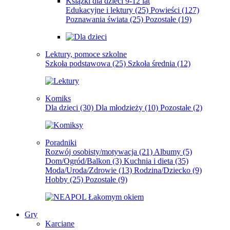
Książki dla dzieci 9-12 lat
Edukacyjne i lektury
(25)
Powieści
(127)
Poznawania świata
(25)
Pozostałe
(19)
Lektury, pomoce szkolne
Szkoła podstawowa
(25)
Szkoła średnia
(12)
Komiks
Dla dzieci
(30)
Dla młodzieży
(10)
Pozostałe
(2)
Poradniki
Rozwój osobisty/motywacja
(21)
Albumy
(5)
Dom/Ogród/Balkon
(3)
Kuchnia i dieta
(35)
Moda/Uroda/Zdrowie
(13)
Rodzina/Dziecko
(9)
Hobby
(25)
Pozostałe
(9)
Gry
Karciane