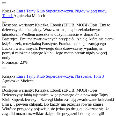
Książka
Emi i Tajny Klub Superdziewczyn. Nigdy więcej nudy.
Tom 1
Agnieszka Mielech
Dostępne warianty:
Książka, Ebook (EPUB, MOBI)
Opis:
Emi to
dziewczynka taka jak ty. Wraz z mamą, tatą i czekoladowym
labradorem Wedlem mieszka w dużym mieście w domu Na
Bateryjce. Emi ma zwariowanych przyjaciół: Anielę, która nie cierpi
księżniczek, muzykalną Faustynę, Franka-mądralę, czarującego
Lucka i wielu innych. Pewnego dnia dziewczyny wpadają na
pomysł założenia tajnego klubu. Jego motto brzmi: nigdy więcej
nudy!
Promocja -23%
Książka
Emi i Tajny Klub Superdziewczyn. Na scenie. Tom 3
Agnieszka Mielech
Dostępne warianty:
Książka, Ebook (EPUB, MOBI)
Opis:
Dziewczyny lubią tajemnice, więc pewnego dnia powstaje Tajny
Klub Superdziewczyn. Szeregi klubu zasilają zwariowane koleżanki
Emi i… pewien chłopak. Bo każdy ma przecież równe szanse!
Wkrótce przygody pojawiają się jedna po drugiej i okazuje się, że
zagadki można rozwikłać dzięki sile przyjaźni i dobrej energii!