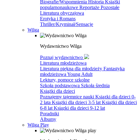
Biografie/Wspomnienia
Historia
Książki
popularnonaukowe
Reportaże
Pozostałe
Literatura obyczajowa
Erotyka i Romans
Thriller/Kryminał/Sensacje
Wilga
Wydawnictwo Wilga
Poznaj wydawnictwo
Literatura młodzieżowa
Literatura piękna dla młodzieży
Fantastyka
młodzieżowa
Young Adult
Lektury, pomoce szkolne
Szkoła podstawowa
Szkoła średnia
Książki dla dzieci
Poznajemy tajemnice nauki
Ksiązki dla dzieci 0-
2 lata
Książki dla dzieci 3-5 lat
Książki dla dzieci
6-8 lat
Ksiązki dla dzieci 9-12 lat
Poradniki
Albumy
Wilga Play