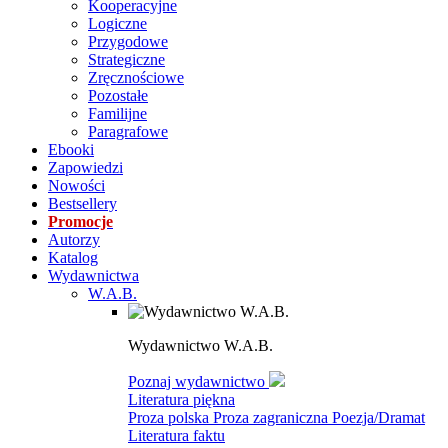
Kooperacyjne
Logiczne
Przygodowe
Strategiczne
Zręcznościowe
Pozostałe
Familijne
Paragrafowe
Ebooki
Zapowiedzi
Nowości
Bestsellery
Promocje
Autorzy
Katalog
Wydawnictwa
W.A.B.
Wydawnictwo W.A.B.
Poznaj wydawnictwo
Literatura piękna
Proza polska
Proza zagraniczna
Poezja/Dramat
Literatura faktu