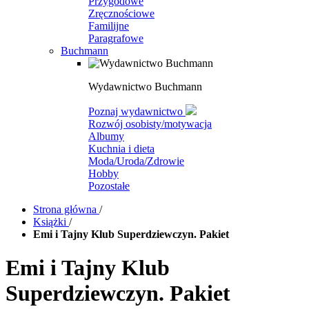
Przygodowe
Zręcznościowe
Familijne
Paragrafowe
Buchmann
Wydawnictwo Buchmann
Poznaj wydawnictwo
Rozwój osobisty/motywacja
Albumy
Kuchnia i dieta
Moda/Uroda/Zdrowie
Hobby
Pozostałe
Strona główna
/
Książki
/
Emi i Tajny Klub Superdziewczyn. Pakiet
Emi i Tajny Klub
Superdziewczyn. Pakiet