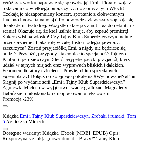
Wróżby z wosku naprawdę się sprawdzają! Emi i Flora ruszają z
rodzicami do wielkiego buta, czyli… do słonecznych Włoch!
Czekają je niezapomniany koncert, spotkanie z elokwentnym
Luciano i nowa tajna misja! Po powrocie dziewczyny zapisują się
do akademii teatralnej. Wszystko idzie jak z nut – aż do debiutu na
scenie! Okazuje się, że ktoś usilnie knuje, aby zepsuć premierę!
Sukces wisi na włosku! Czy Tajny Klub Superdziewczyn uratuje
przedstawienie? I jaką rolę w całej historii odegra pewna…
szczurzyca? Zostań przyjaciółką Emi, a nigdy nie będziesz się
nudzić. Przyjaźń, przygody i tajemnice to specjalność Tajnego
Klubu Superdziewczyn. Śledź perypetie paczki przyjaciół, bierz
udział w tajnych misjach oraz wyprawach bliskich i dalekich.
Fenomen literatury dziecięcej. Prawie milion sprzedanych
egzemplarzy! Dołącz do kolejnego pokolenia #WychowaneNaEmi.
Sięgnij po wydanie serii „Emi i Tajny Klub Superdziewczyn”
Agnieszki Mielech w wyjątkowej szacie graficznej Magdaleny
Babińskiej i udoskonalonym opracowaniu tekstowym.
Promocja -23%
Książka
Emi i Tajny Klub Superdziewczyn. Źrebaki i rumaki. Tom
5
Agnieszka Mielech
Dostępne warianty:
Książka, Ebook (MOBI, EPUB)
Opis:
Rozpoczyna się misja „nowy dom dla Bravy!” Tajny Klub