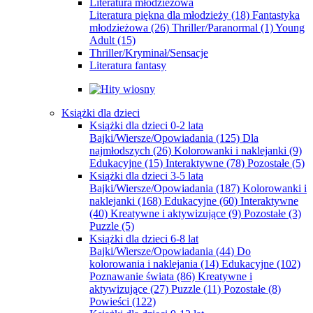
Literatura młodzieżowa
Literatura piękna dla młodzieży
(18)
Fantastyka
młodzieżowa
(26)
Thriller/Paranormal
(1)
Young
Adult
(15)
Thriller/Kryminał/Sensacje
Literatura fantasy
Książki dla dzieci
Książki dla dzieci 0-2 lata
Bajki/Wiersze/Opowiadania
(125)
Dla
najmłodszych
(26)
Kolorowanki i naklejanki
(9)
Edukacyjne
(15)
Interaktywne
(78)
Pozostałe
(5)
Książki dla dzieci 3-5 lata
Bajki/Wiersze/Opowiadania
(187)
Kolorowanki i
naklejanki
(168)
Edukacyjne
(60)
Interaktywne
(40)
Kreatywne i aktywizujące
(9)
Pozostałe
(3)
Puzzle
(5)
Książki dla dzieci 6-8 lat
Bajki/Wiersze/Opowiadania
(44)
Do
kolorowania i naklejania
(14)
Edukacyjne
(102)
Poznawanie świata
(86)
Kreatywne i
aktywizujące
(27)
Puzzle
(11)
Pozostałe
(8)
Powieści
(122)