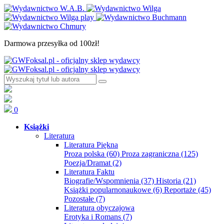
Darmowa przesyłka od 100zł!
0
Książki
Literatura
Literatura Piękna
Proza polska
(60)
Proza zagraniczna
(125)
Poezja/Dramat
(2)
Literatura Faktu
Biografie/Wspomnienia
(37)
Historia
(21)
Książki popularnonaukowe
(6)
Reportaże
(45)
Pozostałe
(7)
Literatura obyczajowa
Erotyka i Romans
(7)