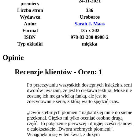
24-11-2021
premiery
Liczba stron
336
Wydawca
Uroboros
Autor
Sarah J. Maas
Format
135 x 202
ISBN
978-83-280-8908-2
Typ okładki
miękka
Opinie
Recenzje klientów -
Ocen: 1
Po przeczytaniu wszystkich dostępnych książek z serii
dworów uważam, że jest to ciekawa lektura. Może nie
zostanę ich mega wielką fanką, ale jest to
zdecydowanie seria, z którą warto spędzić czas.
„Dwór srebrnych płomieni” najbardziej mnie do siebie
przekonał. Ciężko mi tylko oceniać osobno drugą
część. To połączenie pierwszej i drugiej części stanowi
o całokształcie „Dworu srebrnych płomieni”.
Wciągnęłam się w ten świat, z dużym