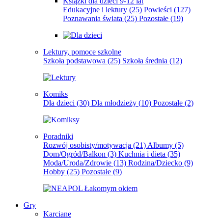
Książki dla dzieci 9-12 lat
Edukacyjne i lektury
(25)
Powieści
(127)
Poznawania świata
(25)
Pozostałe
(19)
Lektury, pomoce szkolne
Szkoła podstawowa
(25)
Szkoła średnia
(12)
Komiks
Dla dzieci
(30)
Dla młodzieży
(10)
Pozostałe
(2)
Poradniki
Rozwój osobisty/motywacja
(21)
Albumy
(5)
Dom/Ogród/Balkon
(3)
Kuchnia i dieta
(35)
Moda/Uroda/Zdrowie
(13)
Rodzina/Dziecko
(9)
Hobby
(25)
Pozostałe
(9)
Gry
Karciane