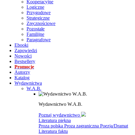
Kooperacyjne
Logiczne
Przygodowe
Strategiczne
Zręcznościowe
Pozostałe
Familijne
Paragrafowe
Ebooki
Zapowiedzi
Nowości
Bestsellery
Promocje
Autorzy
Katalog
Wydawnictwa
W.A.B.
Wydawnictwo W.A.B.
Poznaj wydawnictwo
Literatura piękna
Proza polska
Proza zagraniczna
Poezja/Dramat
Literatura faktu