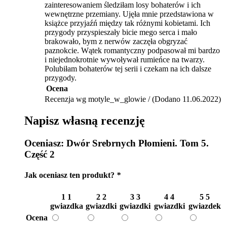
zainteresowaniem śledziłam losy bohaterów i ich
wewnętrzne przemiany. Ujęła mnie przedstawiona w
książce przyjaźń między tak różnymi kobietami. Ich
przygody przyspieszały bicie mego serca i mało
brakowało, bym z nerwów zaczęła obgryzać
paznokcie. Wątek romantyczny podpasował mi bardzo
i niejednokrotnie wywoływał rumieńce na twarzy.
Polubiłam bohaterów tej serii i czekam na ich dalsze
przygody.
Ocena
Recenzja wg motyle_w_glowie / (Dodano 11.06.2022)
Napisz własną recenzję
Oceniasz:
Dwór Srebrnych Płomieni. Tom 5.
Część 2
Jak oceniasz ten produkt?
*
1
1
2
2
3
3
4
4
5
5
gwiazdka
gwiazdki
gwiazdki
gwiazdki
gwiazdek
Ocena