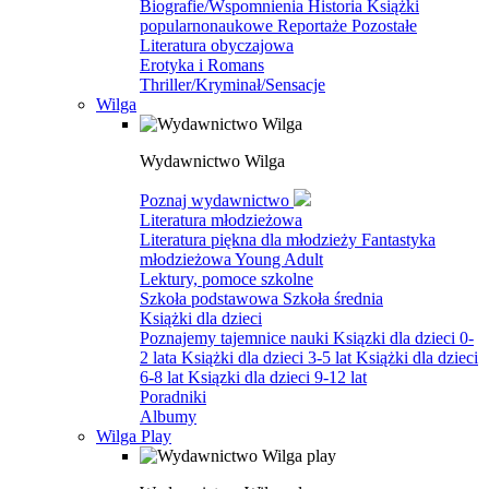
Biografie/Wspomnienia
Historia
Książki
popularnonaukowe
Reportaże
Pozostałe
Literatura obyczajowa
Erotyka i Romans
Thriller/Kryminał/Sensacje
Wilga
Wydawnictwo Wilga
Poznaj wydawnictwo
Literatura młodzieżowa
Literatura piękna dla młodzieży
Fantastyka
młodzieżowa
Young Adult
Lektury, pomoce szkolne
Szkoła podstawowa
Szkoła średnia
Książki dla dzieci
Poznajemy tajemnice nauki
Ksiązki dla dzieci 0-
2 lata
Książki dla dzieci 3-5 lat
Książki dla dzieci
6-8 lat
Ksiązki dla dzieci 9-12 lat
Poradniki
Albumy
Wilga Play