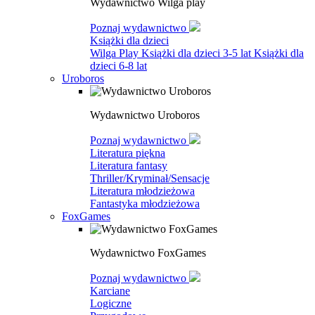
Wydawnictwo Wilga play
Poznaj wydawnictwo
Książki dla dzieci
Wilga Play
Książki dla dzieci 3-5 lat
Książki dla
dzieci 6-8 lat
Uroboros
Wydawnictwo Uroboros
Poznaj wydawnictwo
Literatura piękna
Literatura fantasy
Thriller/Kryminał/Sensacje
Literatura młodzieżowa
Fantastyka młodzieżowa
FoxGames
Wydawnictwo FoxGames
Poznaj wydawnictwo
Karciane
Logiczne