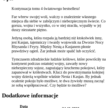
Kontynuacja tomu 4 światowego bestsellera!
Fae wbrew swojej woli, walczy o znalezienie własnego
miejsca dla siebie w zabójczym i niebezpiecznym świecie. Co
gorsza, wojna i wszystko, co w niej straciła, wypaliły w jej
duszy niezatarte piętno.
Jedyną osobą, która rozpala ją bardziej niż ktokolwiek inny,
jest Kasjan, tajemniczy i twardy wojownik na Dworze Nocy
Rhysanda i Feyry. Między Nestą a Kasjanem płonie
prawdziwy ogień. Żar jednak może spalić lub oczyścić.
Tymczasem zdradzieckie ludzkie królowe, które powróciły na
kontynent podczas ostatniej wojny, zawarły nowy
niebezpieczny sojusz, zagrażający kruchemu pokojowi, który
zapanował w królestwach. Klucz do powstrzymania kolejnej
wojny dzierżą wspólnie właśnie Nesta i Kasjan. By jednak
ocalenie pokoju było możliwe, te dwa żywioły muszą zacząć
ze sobą współpracować. Czy będzie to możliwe?
Dodatkowe informacje
Data