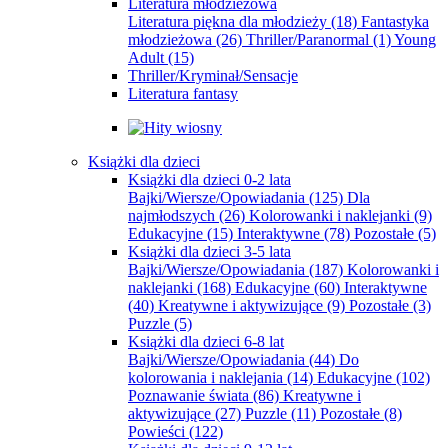
Literatura młodzieżowa
Literatura piękna dla młodzieży
(18)
Fantastyka
młodzieżowa
(26)
Thriller/Paranormal
(1)
Young
Adult
(15)
Thriller/Kryminał/Sensacje
Literatura fantasy
Książki dla dzieci
Książki dla dzieci 0-2 lata
Bajki/Wiersze/Opowiadania
(125)
Dla
najmłodszych
(26)
Kolorowanki i naklejanki
(9)
Edukacyjne
(15)
Interaktywne
(78)
Pozostałe
(5)
Książki dla dzieci 3-5 lata
Bajki/Wiersze/Opowiadania
(187)
Kolorowanki i
naklejanki
(168)
Edukacyjne
(60)
Interaktywne
(40)
Kreatywne i aktywizujące
(9)
Pozostałe
(3)
Puzzle
(5)
Książki dla dzieci 6-8 lat
Bajki/Wiersze/Opowiadania
(44)
Do
kolorowania i naklejania
(14)
Edukacyjne
(102)
Poznawanie świata
(86)
Kreatywne i
aktywizujące
(27)
Puzzle
(11)
Pozostałe
(8)
Powieści
(122)