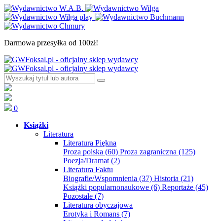
Darmowa przesyłka od 100zł!
0
Książki
Literatura
Literatura Piękna
Proza polska
(60)
Proza zagraniczna
(125)
Poezja/Dramat
(2)
Literatura Faktu
Biografie/Wspomnienia
(37)
Historia
(21)
Książki popularnonaukowe
(6)
Reportaże
(45)
Pozostałe
(7)
Literatura obyczajowa
Erotyka i Romans
(7)