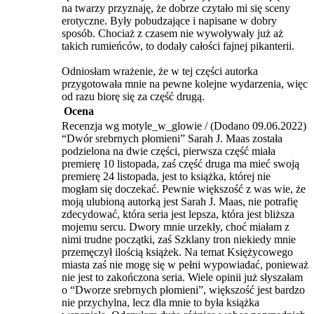
na twarzy przyznaję, że dobrze czytało mi się sceny
erotyczne. Były pobudzające i napisane w dobry
sposób. Chociaż z czasem nie wywoływały już aż
takich rumieńców, to dodały całości fajnej pikanterii.
Odniosłam wrażenie, że w tej części autorka
przygotowała mnie na pewne kolejne wydarzenia, więc
od razu biorę się za część drugą.
Ocena
Recenzja wg motyle_w_glowie / (Dodano 09.06.2022)
“Dwór srebrnych płomieni” Sarah J. Maas została
podzielona na dwie części, pierwsza część miała
premierę 10 listopada, zaś część druga ma mieć swoją
premierę 24 listopada, jest to książka, której nie
mogłam się doczekać. Pewnie większość z was wie, że
moją ulubioną autorką jest Sarah J. Maas, nie potrafię
zdecydować, która seria jest lepsza, która jest bliższa
mojemu sercu. Dwory mnie urzekły, choć miałam z
nimi trudne początki, zaś Szklany tron niekiedy mnie
przemęczył ilością książek. Na temat Księżycowego
miasta zaś nie mogę się w pełni wypowiadać, ponieważ
nie jest to zakończona seria. Wiele opinii już słyszałam
o “Dworze srebrnych płomieni”, większość jest bardzo
nie przychylna, lecz dla mnie to była książka