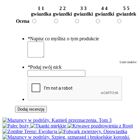
1
1
2
2
3
3
4
4
5
5
gwiazdka
gwiazdki
gwiazdki
gwiazdki
gwiazdek
Ocena
*
Napisz co myślisz o tym produkcie
Limit znaków:
*
Podaj swój nick
Dodaj recenzję