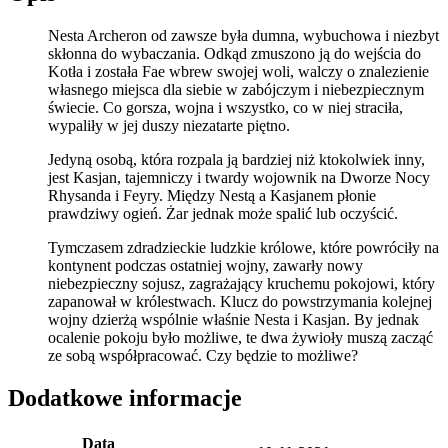
Nesta Archeron od zawsze była dumna, wybuchowa i niezbyt
skłonna do wybaczania. Odkąd zmuszono ją do wejścia do
Kotła i została Fae wbrew swojej woli, walczy o znalezienie
własnego miejsca dla siebie w zabójczym i niebezpiecznym
świecie. Co gorsza, wojna i wszystko, co w niej straciła,
wypaliły w jej duszy niezatarte piętno.
Jedyną osobą, która rozpala ją bardziej niż ktokolwiek inny,
jest Kasjan, tajemniczy i twardy wojownik na Dworze Nocy
Rhysanda i Feyry. Między Nestą a Kasjanem płonie
prawdziwy ogień. Żar jednak może spalić lub oczyścić.
Tymczasem zdradzieckie ludzkie królowe, które powróciły na
kontynent podczas ostatniej wojny, zawarły nowy
niebezpieczny sojusz, zagrażający kruchemu pokojowi, który
zapanował w królestwach. Klucz do powstrzymania kolejnej
wojny dzierżą wspólnie właśnie Nesta i Kasjan. By jednak
ocalenie pokoju było możliwe, te dwa żywioły muszą zacząć
ze sobą współpracować. Czy będzie to możliwe?
Dodatkowe informacje
Data