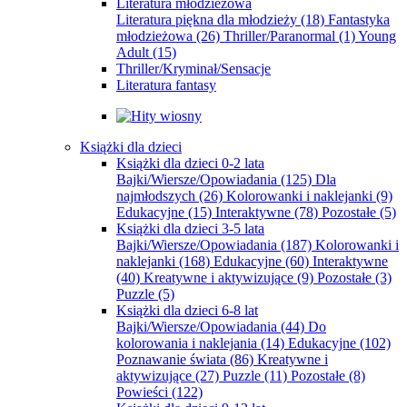
Literatura młodzieżowa
Literatura piękna dla młodzieży
(18)
Fantastyka
młodzieżowa
(26)
Thriller/Paranormal
(1)
Young
Adult
(15)
Thriller/Kryminał/Sensacje
Literatura fantasy
Książki dla dzieci
Książki dla dzieci 0-2 lata
Bajki/Wiersze/Opowiadania
(125)
Dla
najmłodszych
(26)
Kolorowanki i naklejanki
(9)
Edukacyjne
(15)
Interaktywne
(78)
Pozostałe
(5)
Książki dla dzieci 3-5 lata
Bajki/Wiersze/Opowiadania
(187)
Kolorowanki i
naklejanki
(168)
Edukacyjne
(60)
Interaktywne
(40)
Kreatywne i aktywizujące
(9)
Pozostałe
(3)
Puzzle
(5)
Książki dla dzieci 6-8 lat
Bajki/Wiersze/Opowiadania
(44)
Do
kolorowania i naklejania
(14)
Edukacyjne
(102)
Poznawanie świata
(86)
Kreatywne i
aktywizujące
(27)
Puzzle
(11)
Pozostałe
(8)
Powieści
(122)