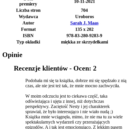
10-11-2021
premiery
Liczba stron
704
Wydawca
Uroboros
Autor
Sarah J. Maas
Format
135 x 202
ISBN
978-83-280-9283-9
Typ okładki
miękka ze skrzydełkami
Opinie
Recenzje klientów -
Ocen: 2
Podobała mi się ta książka, dobrze mi się spędzało z nią
czas, ale nie jest też tak, że mnie mocno zachwyciła.
W moim odczuciu jest to ciekawa część, taka
odświeżająca i ujęta z innej, niż dotychczas
perspektywy. Zaciętość Nesty i jej charakterek
sprawiał, że było interesująco i nie wiało nudą ;)
Książka mnie wciągnęła, mimo, że nie ma tu za wiele
spektakularnych wydarzeń czy przerażających
epizodów. A i tak jest emocjonująco. Z lekkim pąsem