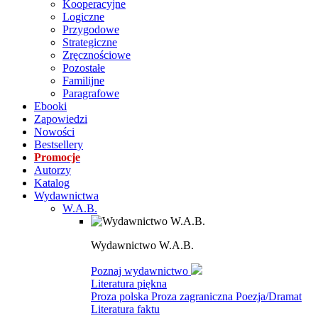
Kooperacyjne
Logiczne
Przygodowe
Strategiczne
Zręcznościowe
Pozostałe
Familijne
Paragrafowe
Ebooki
Zapowiedzi
Nowości
Bestsellery
Promocje
Autorzy
Katalog
Wydawnictwa
W.A.B.
Wydawnictwo W.A.B.
Poznaj wydawnictwo
Literatura piękna
Proza polska
Proza zagraniczna
Poezja/Dramat
Literatura faktu