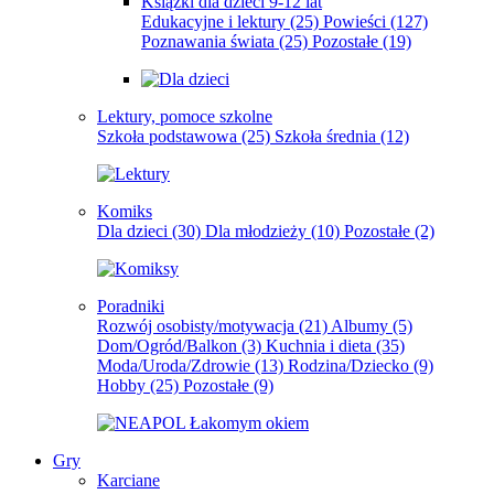
Książki dla dzieci 9-12 lat
Edukacyjne i lektury
(25)
Powieści
(127)
Poznawania świata
(25)
Pozostałe
(19)
Lektury, pomoce szkolne
Szkoła podstawowa
(25)
Szkoła średnia
(12)
Komiks
Dla dzieci
(30)
Dla młodzieży
(10)
Pozostałe
(2)
Poradniki
Rozwój osobisty/motywacja
(21)
Albumy
(5)
Dom/Ogród/Balkon
(3)
Kuchnia i dieta
(35)
Moda/Uroda/Zdrowie
(13)
Rodzina/Dziecko
(9)
Hobby
(25)
Pozostałe
(9)
Gry
Karciane