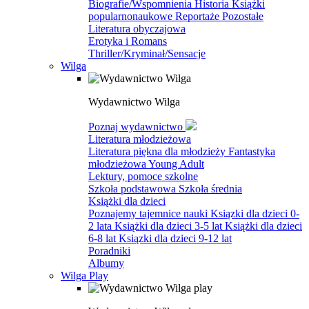
Biografie/Wspomnienia
Historia
Książki
popularnonaukowe
Reportaże
Pozostałe
Literatura obyczajowa
Erotyka i Romans
Thriller/Kryminał/Sensacje
Wilga
Wydawnictwo Wilga
Poznaj wydawnictwo
Literatura młodzieżowa
Literatura piękna dla młodzieży
Fantastyka
młodzieżowa
Young Adult
Lektury, pomoce szkolne
Szkoła podstawowa
Szkoła średnia
Książki dla dzieci
Poznajemy tajemnice nauki
Ksiązki dla dzieci 0-
2 lata
Książki dla dzieci 3-5 lat
Książki dla dzieci
6-8 lat
Ksiązki dla dzieci 9-12 lat
Poradniki
Albumy
Wilga Play