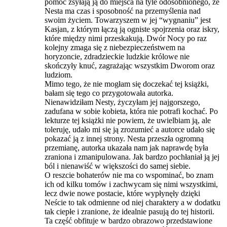
pomóc zsyłają ją do miejsca na tyle odosobnionego, że
Nesta ma czas i sposobność na przemyślenia nad
swoim życiem. Towarzyszem w jej “wygnaniu” jest
Kasjan, z którym łączą ją ogniste spojrzenia oraz iskry,
które między nimi przeskakują. Dwór Nocy po raz
kolejny zmaga się z niebezpieczeństwem na
horyzoncie, zdradzieckie ludzkie królowe nie
skończyły knuć, zagrażając wszystkim Dworom oraz
ludziom.
Mimo tego, że nie mogłam się doczekać tej książki,
bałam się tego co przygotowała autorka.
Nienawidziłam Nesty, życzyłam jej najgorszego,
zadufana w sobie kobieta, która nie potrafi kochać. Po
lekturze tej książki nie powiem, że uwielbiam ją, ale
toleruję, udało mi się ją zrozumieć a autorce udało się
pokazać ją z innej strony. Nesta przeszła ogromną
przemianę, autorka ukazała nam jak naprawdę była
zraniona i zmanipulowana. Jak bardzo pochłaniał ją jej
ból i nienawiść w większości do samej siebie.
O reszcie bohaterów nie ma co wspominać, bo znam
ich od kilku tomów i zachwycam się nimi wszystkimi,
lecz dwie nowe postacie, które wypłynęły dzięki
Neście to tak odmienne od niej charaktery a w dodatku
tak ciepłe i zranione, że idealnie pasują do tej historii.
Ta część obfituje w bardzo obrazowo przedstawione