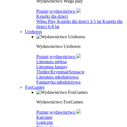
Wydawnictwo Wilga play
Poznaj wydawnictwo
Książki dla dzieci
Wilga Play
Książki dla dzieci 3-5 lat
Książki dla
dzieci 6-8 lat
Uroboros
Wydawnictwo Uroboros
Poznaj wydawnictwo
Literatura piękna
Literatura fantasy
Thriller/Kryminał/Sensacje
Literatura młodzieżowa
Fantastyka młodzieżowa
FoxGames
Wydawnictwo FoxGames
Poznaj wydawnictwo
Karciane
Logiczne