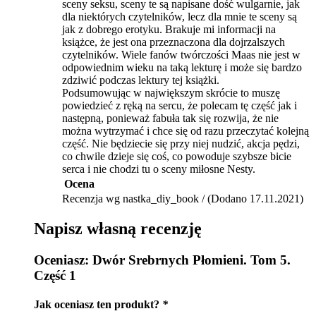
sceny seksu, sceny te są napisane dość wulgarnie, jak
dla niektórych czytelników, lecz dla mnie te sceny są
jak z dobrego erotyku. Brakuje mi informacji na
książce, że jest ona przeznaczona dla dojrzalszych
czytelników. Wiele fanów twórczości Maas nie jest w
odpowiednim wieku na taką lekturę i może się bardzo
zdziwić podczas lektury tej książki.
Podsumowując w największym skrócie to muszę
powiedzieć z ręką na sercu, że polecam tę część jak i
następną, ponieważ fabuła tak się rozwija, że nie
można wytrzymać i chce się od razu przeczytać kolejną
część. Nie będziecie się przy niej nudzić, akcja pędzi,
co chwile dzieje się coś, co powoduje szybsze bicie
serca i nie chodzi tu o sceny miłosne Nesty.
Ocena
Recenzja wg nastka_diy_book / (Dodano 17.11.2021)
Napisz własną recenzję
Oceniasz:
Dwór Srebrnych Płomieni. Tom 5.
Część 1
Jak oceniasz ten produkt?
*