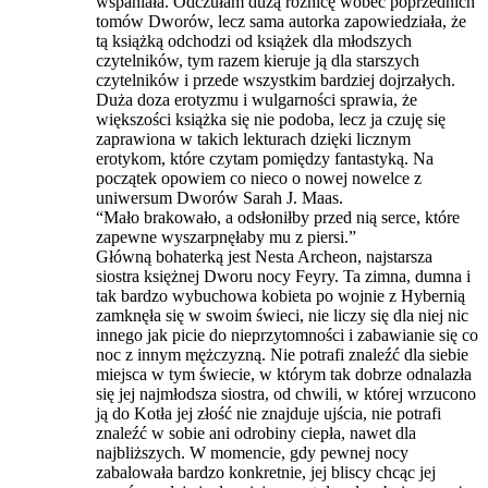
wspaniała. Odczułam dużą różnicę wobec poprzednich
tomów Dworów, lecz sama autorka zapowiedziała, że
tą książką odchodzi od książek dla młodszych
czytelników, tym razem kieruje ją dla starszych
czytelników i przede wszystkim bardziej dojrzałych.
Duża doza erotyzmu i wulgarności sprawia, że
większości książka się nie podoba, lecz ja czuję się
zaprawiona w takich lekturach dzięki licznym
erotykom, które czytam pomiędzy fantastyką. Na
początek opowiem co nieco o nowej nowelce z
uniwersum Dworów Sarah J. Maas.
“Mało brakowało, a odsłoniłby przed nią serce, które
zapewne wyszarpnęłaby mu z piersi.”
Główną bohaterką jest Nesta Archeon, najstarsza
siostra księżnej Dworu nocy Feyry. Ta zimna, dumna i
tak bardzo wybuchowa kobieta po wojnie z Hybernią
zamknęła się w swoim świeci, nie liczy się dla niej nic
innego jak picie do nieprzytomności i zabawianie się co
noc z innym mężczyzną. Nie potrafi znaleźć dla siebie
miejsca w tym świecie, w którym tak dobrze odnalazła
się jej najmłodsza siostra, od chwili, w której wrzucono
ją do Kotła jej złość nie znajduje ujścia, nie potrafi
znaleźć w sobie ani odrobiny ciepła, nawet dla
najbliższych. W momencie, gdy pewnej nocy
zabalowała bardzo konkretnie, jej bliscy chcąc jej