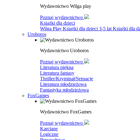
Wydawnictwo Wilga play
Poznaj wydawnictwo
Książki dla dzieci
Wilga Play
Książki dla dzieci 3-5 lat
Książki dla dz
Uroboros
Wydawnictwo Uroboros
Poznaj wydawnictwo
Literatura piękna
Literatura fantasy
Thriller/Kryminał/Sensacje
Literatura młodzieżowa
Fantastyka młodzieżowa
FoxGames
Wydawnictwo FoxGames
Poznaj wydawnictwo
Karciane
Logiczne
Przygodowe