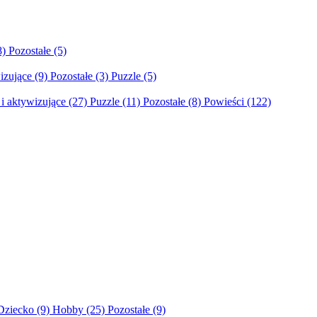
8)
Pozostałe
(5)
izujące
(9)
Pozostałe
(3)
Puzzle
(5)
i aktywizujące
(27)
Puzzle
(11)
Pozostałe
(8)
Powieści
(122)
Dziecko
(9)
Hobby
(25)
Pozostałe
(9)