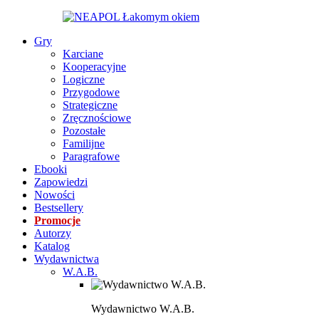
Gry
Karciane
Kooperacyjne
Logiczne
Przygodowe
Strategiczne
Zręcznościowe
Pozostałe
Familijne
Paragrafowe
Ebooki
Zapowiedzi
Nowości
Bestsellery
Promocje
Autorzy
Katalog
Wydawnictwa
W.A.B.
Wydawnictwo W.A.B.