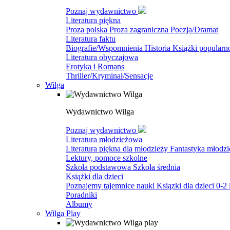
Poznaj wydawnictwo
Literatura piękna
Proza polska
Proza zagraniczna
Poezja/Dramat
Literatura faktu
Biografie/Wspomnienia
Historia
Książki popular
Literatura obyczajowa
Erotyka i Romans
Thriller/Kryminał/Sensacje
Wilga
Wydawnictwo Wilga
Poznaj wydawnictwo
Literatura młodzieżowa
Literatura piękna dla młodzieży
Fantastyka młodz
Lektury, pomoce szkolne
Szkoła podstawowa
Szkoła średnia
Książki dla dzieci
Poznajemy tajemnice nauki
Ksiązki dla dzieci 0-2 
Poradniki
Albumy
Wilga Play