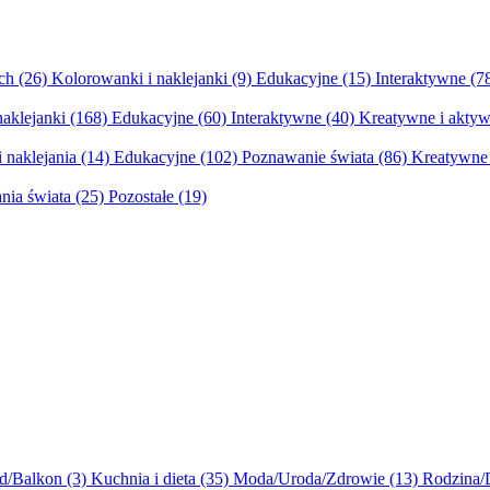
ych
(26)
Kolorowanki i naklejanki
(9)
Edukacyjne
(15)
Interaktywne
(7
naklejanki
(168)
Edukacyjne
(60)
Interaktywne
(40)
Kreatywne i aktyw
 naklejania
(14)
Edukacyjne
(102)
Poznawanie świata
(86)
Kreatywne 
nia świata
(25)
Pozostałe
(19)
d/Balkon
(3)
Kuchnia i dieta
(35)
Moda/Uroda/Zdrowie
(13)
Rodzina/