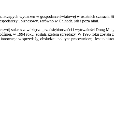
naczących wydarzeń w gospodarce światowej w ostatnich czasach. Siłą 
gospodarczy i biznesowy, zarówno w Chinach, jak i poza nimi.
 ale swój sukces zawdzięcza przedsiębiorczości i wytrwałości Dong Mi
później, w 1994 roku, została szefem sprzedaży. W 1996 roku została
nnowacje w sprzedaży, obsłudze i polityce pracowniczej. Jest to histo