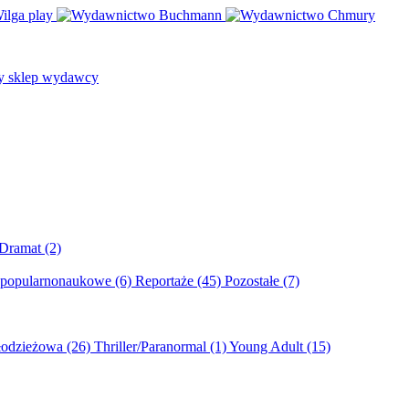
/Dramat
(2)
 popularnonaukowe
(6)
Reportaże
(45)
Pozostałe
(7)
młodzieżowa
(26)
Thriller/Paranormal
(1)
Young Adult
(15)