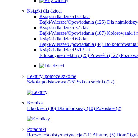
Książki dla dzieci
Książki dla dzieci 0-2 lata
Bajki/Wiersze/Opowiadania
(125)
Dla najmłodsz
Książki dla dzieci 3-5 lata
Bajki/Wiersze/Opowiadania
(187)
Kolorowanki i 
Książki dla dzieci 6-8 lat
Bajki/Wiersze/Opowiadania
(44)
Do kolorowania i
Książki dla dzieci 9-12 lat
Edukacyjne i lektury
(25)
Powieści
(127)
Poznawa
Lektury, pomoce szkolne
Szkoła podstawowa
(25)
Szkoła średnia
(12)
Komiks
Dla dzieci
(30)
Dla młodzieży
(10)
Pozostałe
(2)
Poradniki
Rozwój osobisty/motywacja
(21)
Albumy
(5)
Dom/Ogró