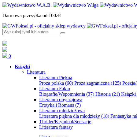
Darmowa przesyłka od 100zł!
0
Książki
Literatura
Literatura Piękna
Proza polska
(60)
Proza zagraniczna
(125)
Poezja
Literatura Faktu
Biografie/Wspomnienia
(37)
Historia
(21)
Książki
Literatura obyczajowa
Erotyka i Romans
(7)
Literatura młodzieżowa
Literatura piękna dla młodzieży
(18)
Fantastyka 
Thriller/Kryminał/Sensacje
Literatura fantasy