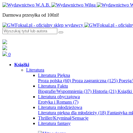
Darmowa przesyłka od 100zł!
0
Książki
Literatura
Literatura Piękna
Proza polska
(60)
Proza zagraniczna
(125)
Poezja
Literatura Faktu
Biografie/Wspomnienia
(37)
Historia
(21)
Książki
Literatura obyczajowa
Erotyka i Romans
(7)
Literatura młodzieżowa
Literatura piękna dla młodzieży
(18)
Fantastyka 
Thriller/Kryminał/Sensacje
Literatura fantasy