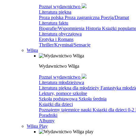
Poznaj wydawnictwo
Literatura piękna
Proza polska
Proza zagraniczna
Poezja/Dramat
Literatura faktu
Biografie/Wspomnienia
Historia
Książki popular
Literatura obyczajowa
Erotyka i Romans
Thriller/Kryminał/Sensacje
Wilga
Wydawnictwo Wilga
Poznaj wydawnictwo
Literatura młodzieżowa
Literatura piękna dla młodzieży
Fantastyka młodz
Lektury, pomoce szkolne
Szkoła podstawowa
Szkoła średnia
Książki dla dzieci
Poznajemy tajemnice nauki
Ksiązki dla dzieci 0-2 
Poradniki
Albumy
Wilga Play