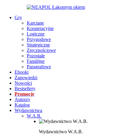
Gry
Karciane
Kooperacyjne
Logiczne
Przygodowe
Strategiczne
Zręcznościowe
Pozostałe
Familijne
Paragrafowe
Ebooki
Zapowiedzi
Nowości
Bestsellery
Promocje
Autorzy
Katalog
Wydawnictwa
W.A.B.
Wydawnictwo W.A.B.