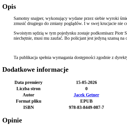
Opis
Samotny snajper, wykonujący wydane przez siebie wyroki śmier
zmusić drugiego do zmiany poglądów. I w swej krucjacie nie 
Swoistym sędzią w tym pojedynku zostaje podkomisarz Piotr Szulc
niechętnie, musi mu zaufać. Bo policjant jest jedyną szansą na 
Ta publikacja spełnia wymagania dostępności zgodnie z dyre
Dodatkowe informacje
Data premiery
15-05-2026
Liczba stron
0
Autor
Jacek Getner
Format pliku
EPUB
ISBN
978-83-8449-087-7
Opinie