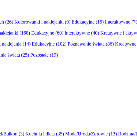
ych
(26)
Kolorowanki i naklejanki
(9)
Edukacyjne
(15)
Interaktywne
(7
naklejanki
(168)
Edukacyjne
(60)
Interaktywne
(40)
Kreatywne i aktyw
 naklejania
(14)
Edukacyjne
(102)
Poznawanie świata
(86)
Kreatywne 
nia świata
(25)
Pozostałe
(19)
d/Balkon
(3)
Kuchnia i dieta
(35)
Moda/Uroda/Zdrowie
(13)
Rodzina/