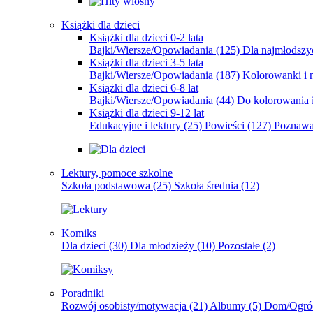
Książki dla dzieci
Książki dla dzieci 0-2 lata
Bajki/Wiersze/Opowiadania
(125)
Dla najmłodsz
Książki dla dzieci 3-5 lata
Bajki/Wiersze/Opowiadania
(187)
Kolorowanki i 
Książki dla dzieci 6-8 lat
Bajki/Wiersze/Opowiadania
(44)
Do kolorowania i
Książki dla dzieci 9-12 lat
Edukacyjne i lektury
(25)
Powieści
(127)
Poznawa
Lektury, pomoce szkolne
Szkoła podstawowa
(25)
Szkoła średnia
(12)
Komiks
Dla dzieci
(30)
Dla młodzieży
(10)
Pozostałe
(2)
Poradniki
Rozwój osobisty/motywacja
(21)
Albumy
(5)
Dom/Ogró