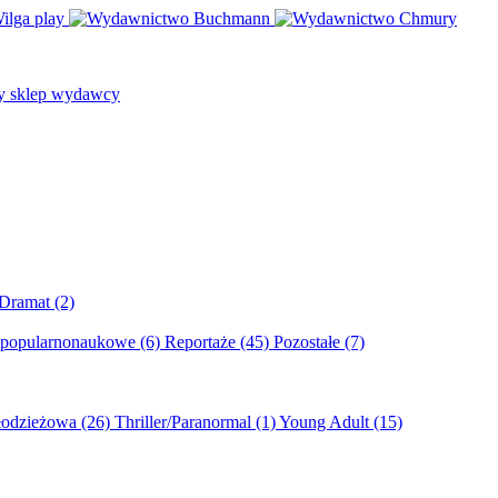
/Dramat
(2)
 popularnonaukowe
(6)
Reportaże
(45)
Pozostałe
(7)
młodzieżowa
(26)
Thriller/Paranormal
(1)
Young Adult
(15)