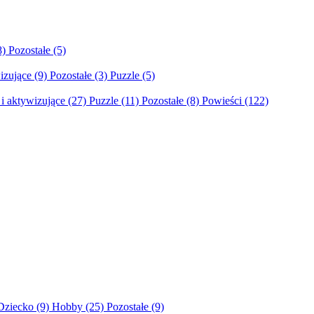
8)
Pozostałe
(5)
izujące
(9)
Pozostałe
(3)
Puzzle
(5)
i aktywizujące
(27)
Puzzle
(11)
Pozostałe
(8)
Powieści
(122)
Dziecko
(9)
Hobby
(25)
Pozostałe
(9)