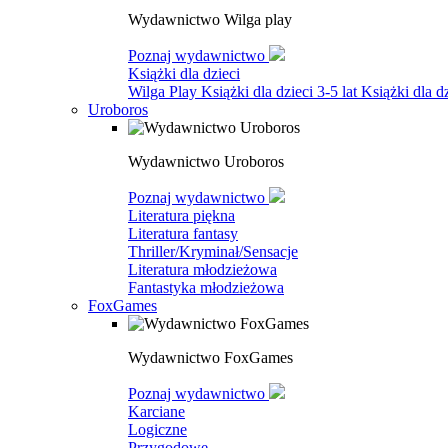
Wydawnictwo Wilga play
Poznaj wydawnictwo
Książki dla dzieci
Wilga Play
Książki dla dzieci 3-5 lat
Książki dla dz
Uroboros
Wydawnictwo Uroboros
Poznaj wydawnictwo
Literatura piękna
Literatura fantasy
Thriller/Kryminał/Sensacje
Literatura młodzieżowa
Fantastyka młodzieżowa
FoxGames
Wydawnictwo FoxGames
Poznaj wydawnictwo
Karciane
Logiczne
Przygodowe