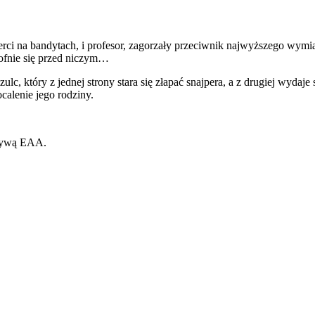
ci na bandytach, i profesor, zagorzały przeciwnik najwyższego wymia
cofnie się przed niczym…
, który z jednej strony stara się złapać snajpera, a z drugiej wydaje s
ocalenie jego rodziny.
ktywą EAA.