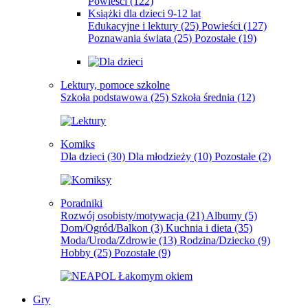
Powieści
(122)
Książki dla dzieci 9-12 lat
Edukacyjne i lektury
(25)
Powieści
(127)
Poznawania świata
(25)
Pozostałe
(19)
Lektury, pomoce szkolne
Szkoła podstawowa
(25)
Szkoła średnia
(12)
Komiks
Dla dzieci
(30)
Dla młodzieży
(10)
Pozostałe
(2)
Poradniki
Rozwój osobisty/motywacja
(21)
Albumy
(5)
Dom/Ogród/Balkon
(3)
Kuchnia i dieta
(35)
Moda/Uroda/Zdrowie
(13)
Rodzina/Dziecko
(9)
Hobby
(25)
Pozostałe
(9)
Gry