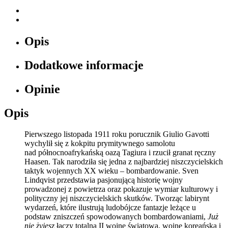
Opis
Dodatkowe informacje
Opinie
Opis
Pierwszego listopada 1911 roku porucznik Giulio Gavotti
wychylił się z kokpitu prymitywnego samolotu
nad północnoafrykańską oazą Tagiura i rzucił granat ręczny
Haasen. Tak narodziła się jedna z najbardziej niszczycielskich
taktyk wojennych XX wieku – bombardowanie. Sven
Lindqvist przedstawia pasjonującą historię wojny
prowadzonej z powietrza oraz pokazuje wymiar kulturowy i
polityczny jej niszczycielskich skutków. Tworząc labirynt
wydarzeń, które ilustrują ludobójcze fantazje leżące u
podstaw zniszczeń spowodowanych bombardowaniami,
Już
nie żyjesz
łączy totalną II wojnę światową, wojnę koreańską i