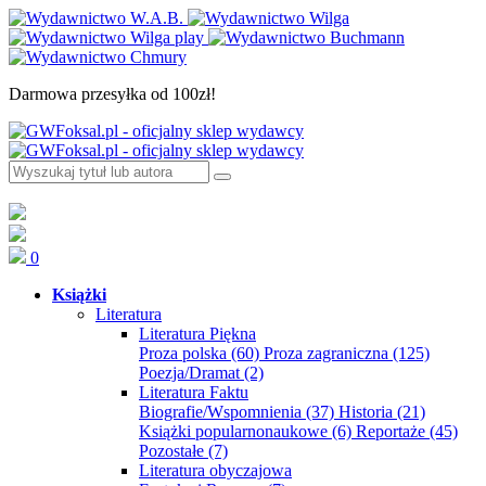
Darmowa przesyłka od 100zł!
0
Książki
Literatura
Literatura Piękna
Proza polska
(60)
Proza zagraniczna
(125)
Poezja/Dramat
(2)
Literatura Faktu
Biografie/Wspomnienia
(37)
Historia
(21)
Książki popularnonaukowe
(6)
Reportaże
(45)
Pozostałe
(7)
Literatura obyczajowa