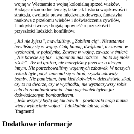
wojnę w Wietnamie z wojną kolonialną sprzed wieków.
Badając różnorodne tematy, takie jak historia wojskowości i
strategia, ewolucja prawa międzynarodowego, fantastyka
naukowa z przełomu wieków i doświadczenia cywilów,
Lindqvist stworzył bogatą opowieść o przeszłości i
przyszłości ludzkich konfliktów.
„Już nie żyjesz”, mawialiśmy. „Zabiłem cię”. Nieustannie
bawiliśmy się w wojnę. Całą bandą, dwójkami, a czasem, w
wyobraźni, w pojedynkę. Zawsze w wojnę, zawsze w śmierć.
„Nie bawcie się tak – upominali nas rodzice – bo to się może
ziścić”. Też mi groźba, nie marzyliśmy przecież o niczym
innym. Nie potrzebowaliśmy wojennych zabawek. W naszych
rękach byle patyk zmieniał się w broń, szyszki udawały
bomby. Nie pamiętam, bym kiedykolwiek w dzieciństwie sikał,
czy to na dworze, czy w wychodku, nie wyznaczywszy sobie
celu do zbombardowania. Jako pięciolatek byłem już
doświadczonym bombardierem.
„Jeśli wszyscy będą się tak bawili – powtarzała moja matka –
wtedy wybuchnie wojna”. I dokładnie tak się stało.
[fragment]
Dodatkowe informacje