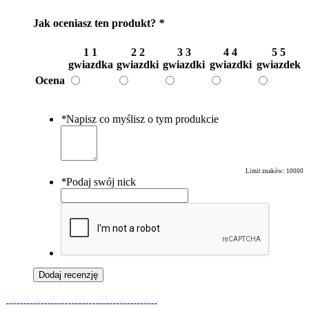
Jak oceniasz ten produkt?
*
1
1
2
2
3
3
4
4
5
5
gwiazdka
gwiazdki
gwiazdki
gwiazdki
gwiazdek
Ocena
*
Napisz co myślisz o tym produkcie
Limit znaków:
10000
*
Podaj swój nick
Dodaj recenzję