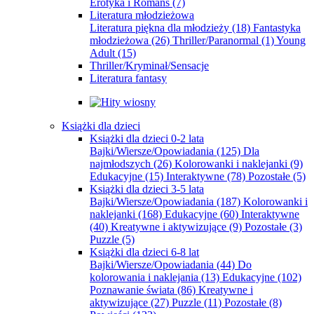
Erotyka i Romans
(7)
Literatura młodzieżowa
Literatura piękna dla młodzieży
(18)
Fantastyka
młodzieżowa
(26)
Thriller/Paranormal
(1)
Young
Adult
(15)
Thriller/Kryminał/Sensacje
Literatura fantasy
Książki dla dzieci
Książki dla dzieci 0-2 lata
Bajki/Wiersze/Opowiadania
(125)
Dla
najmłodszych
(26)
Kolorowanki i naklejanki
(9)
Edukacyjne
(15)
Interaktywne
(78)
Pozostałe
(5)
Książki dla dzieci 3-5 lata
Bajki/Wiersze/Opowiadania
(187)
Kolorowanki i
naklejanki
(168)
Edukacyjne
(60)
Interaktywne
(40)
Kreatywne i aktywizujące
(9)
Pozostałe
(3)
Puzzle
(5)
Książki dla dzieci 6-8 lat
Bajki/Wiersze/Opowiadania
(44)
Do
kolorowania i naklejania
(13)
Edukacyjne
(102)
Poznawanie świata
(86)
Kreatywne i
aktywizujące
(27)
Puzzle
(11)
Pozostałe
(8)