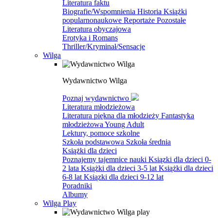
Literatura faktu
Biografie/Wspomnienia
Historia
Książki
popularnonaukowe
Reportaże
Pozostałe
Literatura obyczajowa
Erotyka i Romans
Thriller/Kryminał/Sensacje
Wilga
Wydawnictwo Wilga
Poznaj wydawnictwo
Literatura młodzieżowa
Literatura piękna dla młodzieży
Fantastyka
młodzieżowa
Young Adult
Lektury, pomoce szkolne
Szkoła podstawowa
Szkoła średnia
Książki dla dzieci
Poznajemy tajemnice nauki
Ksiązki dla dzieci 0-
2 lata
Książki dla dzieci 3-5 lat
Książki dla dzieci
6-8 lat
Ksiązki dla dzieci 9-12 lat
Poradniki
Albumy
Wilga Play