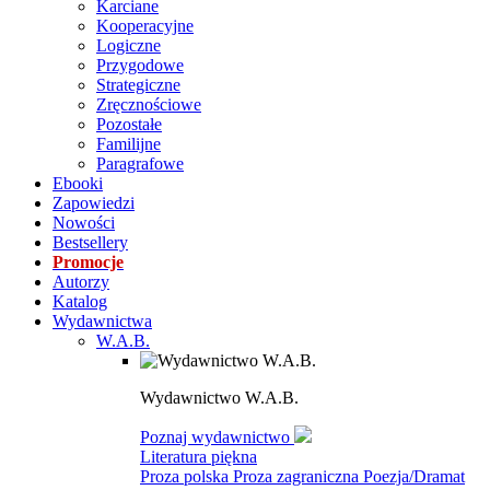
Karciane
Kooperacyjne
Logiczne
Przygodowe
Strategiczne
Zręcznościowe
Pozostałe
Familijne
Paragrafowe
Ebooki
Zapowiedzi
Nowości
Bestsellery
Promocje
Autorzy
Katalog
Wydawnictwa
W.A.B.
Wydawnictwo W.A.B.
Poznaj wydawnictwo
Literatura piękna
Proza polska
Proza zagraniczna
Poezja/Dramat