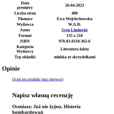
Data
26-04-2023
premiery
Liczba stron
400
Tłumacz
Ewa Wojciechowska
Wydawca
W.A.B.
Autor
Sven Lindqvist
Format
135 x 210
ISBN
978-83-8318-362-6
Kategoria
Literatura faktu
Wydawcy
Typ okładki
miękka ze skrzydełkami
Opinie
Oceń ten produkt jako pierwszy
Napisz własną recenzję
Oceniasz:
Już nie żyjesz. Historia
bombardowań