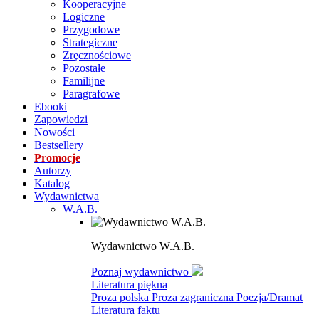
Kooperacyjne
Logiczne
Przygodowe
Strategiczne
Zręcznościowe
Pozostałe
Familijne
Paragrafowe
Ebooki
Zapowiedzi
Nowości
Bestsellery
Promocje
Autorzy
Katalog
Wydawnictwa
W.A.B.
Wydawnictwo W.A.B.
Poznaj wydawnictwo
Literatura piękna
Proza polska
Proza zagraniczna
Poezja/Dramat
Literatura faktu