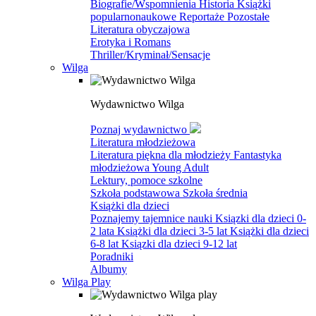
Biografie/Wspomnienia
Historia
Książki
popularnonaukowe
Reportaże
Pozostałe
Literatura obyczajowa
Erotyka i Romans
Thriller/Kryminał/Sensacje
Wilga
Wydawnictwo Wilga
Poznaj wydawnictwo
Literatura młodzieżowa
Literatura piękna dla młodzieży
Fantastyka
młodzieżowa
Young Adult
Lektury, pomoce szkolne
Szkoła podstawowa
Szkoła średnia
Książki dla dzieci
Poznajemy tajemnice nauki
Ksiązki dla dzieci 0-
2 lata
Książki dla dzieci 3-5 lat
Książki dla dzieci
6-8 lat
Ksiązki dla dzieci 9-12 lat
Poradniki
Albumy
Wilga Play