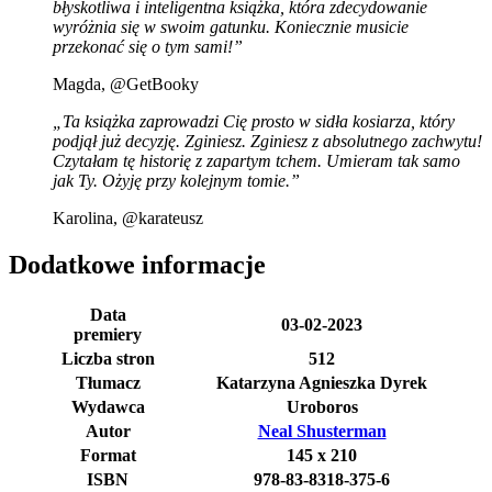
błyskotliwa i inteligentna książka, która zdecydowanie
wyróżnia się w swoim gatunku. Koniecznie musicie
przekonać się o tym sami!”
Magda, @GetBooky
„Ta książka zaprowadzi Cię prosto w sidła kosiarza, który
podjął już decyzję. Zginiesz. Zginiesz z absolutnego zachwytu!
Czytałam tę historię z zapartym tchem. Umieram tak samo
jak Ty. Ożyję przy kolejnym tomie.”
Karolina, @karateusz
Dodatkowe informacje
Data
03-02-2023
premiery
Liczba stron
512
Tłumacz
Katarzyna Agnieszka Dyrek
Wydawca
Uroboros
Autor
Neal Shusterman
Format
145 x 210
ISBN
978-83-8318-375-6