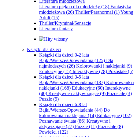
Literatura młodzieżowa
Literatura piękna dla młodzieży
(18)
Fantastyka
młodzieżowa
(26)
Thriller/Paranormal
(1)
Young
Adult
(15)
Thriller/Kryminał/Sensacje
Literatura fantasy
Książki dla dzieci
Książki dla dzieci 0-2 lata
Bajki/Wiersze/Opowiadania
(125)
Dla
najmłodszych
(26)
Kolorowanki i naklejanki
(9)
Edukacyjne
(15)
Interaktywne
(78)
Pozostałe
(5)
Książki dla dzieci 3-5 lata
Bajki/Wiersze/Opowiadania
(187)
Kolorowanki i
naklejanki
(168)
Edukacyjne
(60)
Interaktywne
(40)
Kreatywne i aktywizujące
(9)
Pozostałe
(3)
Puzzle
(5)
Książki dla dzieci 6-8 lat
Bajki/Wiersze/Opowiadania
(44)
Do
kolorowania i naklejania
(14)
Edukacyjne
(102)
Poznawanie świata
(86)
Kreatywne i
aktywizujące
(27)
Puzzle
(11)
Pozostałe
(8)
Powieści
(122)