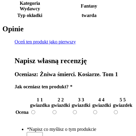
Kategoria
Fantasy
Wydawcy
Typ okładki
twarda
Opinie
Oceń ten produkt jako pierwszy
Napisz własną recenzję
Oceniasz:
Żniwa śmierci. Kosiarze. Tom 1
Jak oceniasz ten produkt?
*
1
1
2
2
3
3
4
4
5
5
gwiazdka
gwiazdki
gwiazdki
gwiazdki
gwiazdek
Ocena
*
Napisz co myślisz o tym produkcie