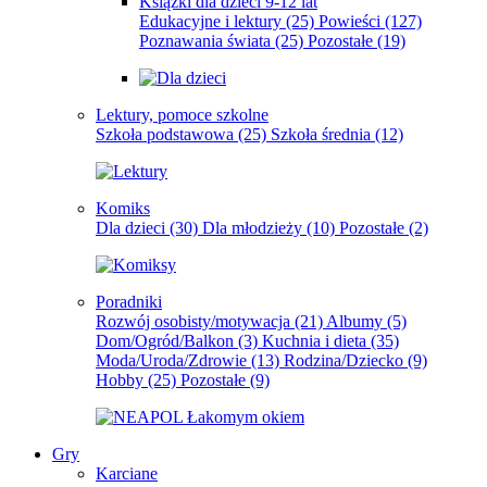
Książki dla dzieci 9-12 lat
Edukacyjne i lektury
(25)
Powieści
(127)
Poznawania świata
(25)
Pozostałe
(19)
Lektury, pomoce szkolne
Szkoła podstawowa
(25)
Szkoła średnia
(12)
Komiks
Dla dzieci
(30)
Dla młodzieży
(10)
Pozostałe
(2)
Poradniki
Rozwój osobisty/motywacja
(21)
Albumy
(5)
Dom/Ogród/Balkon
(3)
Kuchnia i dieta
(35)
Moda/Uroda/Zdrowie
(13)
Rodzina/Dziecko
(9)
Hobby
(25)
Pozostałe
(9)
Gry
Karciane