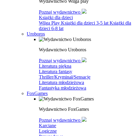
Wydawnictwo Wilga play
Poznaj wydawnictwo
Książki dla dzieci
Wilga Play
Książki dla dzieci 3-5 lat
Książki dla
dzieci 6-8 lat
Uroboros
Wydawnictwo Uroboros
Poznaj wydawnictwo
Literatura piękna
Literatura fantasy
Thriller/Kryminał/Sensacje
Literatura młodzieżowa
Fantastyka młodzieżowa
FoxGames
Wydawnictwo FoxGames
Poznaj wydawnictwo
Karciane
Logiczne