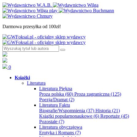
Darmowa przesyłka od 100zł!
0
Książki
Literatura
Literatura Piękna
Proza polska
(60)
Proza zagraniczna
(125)
Poezja/Dramat
(2)
Literatura Faktu
Biografie/Wspomnienia
(37)
Historia
(21)
Książki popularnonaukowe
(6)
Reportaże
(45)
Pozostałe
(7)
Literatura obyczajowa
Erotyka i Romans
(7)