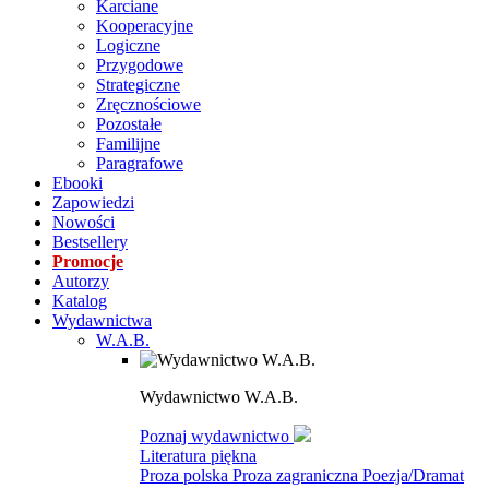
Karciane
Kooperacyjne
Logiczne
Przygodowe
Strategiczne
Zręcznościowe
Pozostałe
Familijne
Paragrafowe
Ebooki
Zapowiedzi
Nowości
Bestsellery
Promocje
Autorzy
Katalog
Wydawnictwa
W.A.B.
Wydawnictwo W.A.B.
Poznaj wydawnictwo
Literatura piękna
Proza polska
Proza zagraniczna
Poezja/Dramat