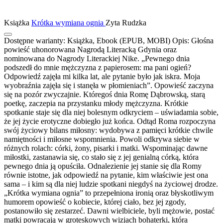
Książka
Krótka wymiana ognia
Zyta Rudzka
Dostępne warianty:
Książka, Ebook (EPUB, MOBI)
Opis:
Głośna
powieść uhonorowana Nagrodą Literacką Gdynia oraz
nominowana do Nagrody Literackiej Nike. „Pewnego dnia
podszedł do mnie mężczyzna z papierosem: ma pani ogień?
Odpowiedź zajęła mi kilka lat, ale pytanie było jak iskra. Moja
wyobraźnia zajęła się i stanęła w płomieniach”. Opowieść zaczyna
się na pozór zwyczajnie. Któregoś dnia Romę Dąbrowską, starą
poetkę, zaczepia na przystanku młody mężczyzna. Krótkie
spotkanie staje się dla niej bolesnym odkryciem – uświadamia sobie,
że jej życie erotyczne dobiegło już końca. Odtąd Roma rozpoczyna
swój życiowy bilans miłosny: wydobywa z pamięci krótkie chwile
namiętności i miłosne wspomnienia. Powoli odkrywa siebie w
różnych rolach: córki, żony, pisarki i matki. Wspominając dawne
miłostki, zastanawia się, co stało się z jej genialną córką, która
pewnego dnia ją opuściła. Odnalezienie jej stanie się dla Romy
równie istotne, jak odpowiedź na pytanie, kim właściwie jest ona
sama – i kim są dla niej ludzie spotkani niegdyś na życiowej drodze.
„Krótka wymiana ognia” to przepełniona ironią oraz błyskotliwym
humorem opowieść o kobiecie, której ciało, bez jej zgody,
postanowiło się zestarzeć. Dawni wielbiciele, byli mężowie, postać
matki powracają w groteskowych wizjach bohaterki, która