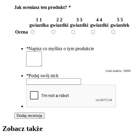
Jak oceniasz ten produkt?
*
1
1
2
2
3
3
4
4
5
5
gwiazdka
gwiazdki
gwiazdki
gwiazdki
gwiazdek
Ocena
*
Napisz co myślisz o tym produkcie
Limit znaków:
10000
*
Podaj swój nick
Dodaj recenzję
Zobacz także