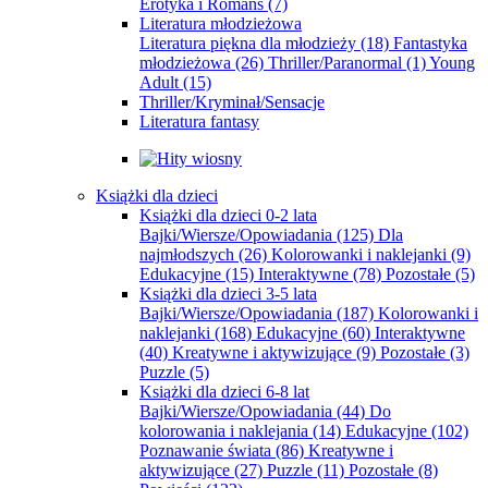
Erotyka i Romans
(7)
Literatura młodzieżowa
Literatura piękna dla młodzieży
(18)
Fantastyka
młodzieżowa
(26)
Thriller/Paranormal
(1)
Young
Adult
(15)
Thriller/Kryminał/Sensacje
Literatura fantasy
Książki dla dzieci
Książki dla dzieci 0-2 lata
Bajki/Wiersze/Opowiadania
(125)
Dla
najmłodszych
(26)
Kolorowanki i naklejanki
(9)
Edukacyjne
(15)
Interaktywne
(78)
Pozostałe
(5)
Książki dla dzieci 3-5 lata
Bajki/Wiersze/Opowiadania
(187)
Kolorowanki i
naklejanki
(168)
Edukacyjne
(60)
Interaktywne
(40)
Kreatywne i aktywizujące
(9)
Pozostałe
(3)
Puzzle
(5)
Książki dla dzieci 6-8 lat
Bajki/Wiersze/Opowiadania
(44)
Do
kolorowania i naklejania
(14)
Edukacyjne
(102)
Poznawanie świata
(86)
Kreatywne i
aktywizujące
(27)
Puzzle
(11)
Pozostałe
(8)