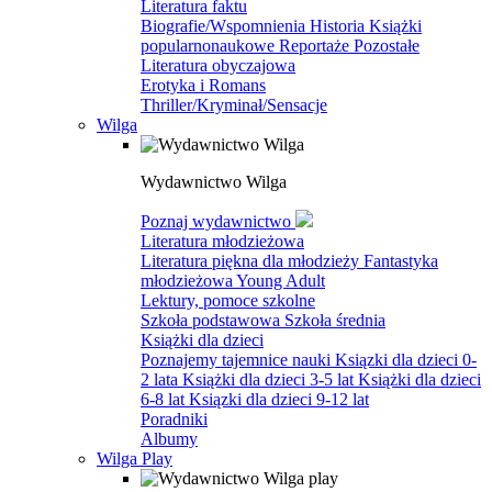
Literatura faktu
Biografie/Wspomnienia
Historia
Książki
popularnonaukowe
Reportaże
Pozostałe
Literatura obyczajowa
Erotyka i Romans
Thriller/Kryminał/Sensacje
Wilga
Wydawnictwo Wilga
Poznaj wydawnictwo
Literatura młodzieżowa
Literatura piękna dla młodzieży
Fantastyka
młodzieżowa
Young Adult
Lektury, pomoce szkolne
Szkoła podstawowa
Szkoła średnia
Książki dla dzieci
Poznajemy tajemnice nauki
Ksiązki dla dzieci 0-
2 lata
Książki dla dzieci 3-5 lat
Książki dla dzieci
6-8 lat
Ksiązki dla dzieci 9-12 lat
Poradniki
Albumy
Wilga Play