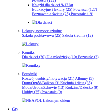
Powieści
(122)
Książki dla dzieci 9-12 lat
Edukacyjne i lektury
(25)
Powieści
(127)
Poznawania świata
(25)
Pozostałe
(19)
Lektury, pomoce szkolne
Szkoła podstawowa
(25)
Szkoła średnia
(12)
Komiks
Dla dzieci
(30)
Dla młodzieży
(10)
Pozostałe
(2)
Poradniki
Rozwój osobisty/motywacja
(21)
Albumy
(5)
Dom/Ogród/Balkon
(3)
Kuchnia i dieta
(35)
Moda/Uroda/Zdrowie
(13)
Rodzina/Dziecko
(9)
Hobby
(25)
Pozostałe
(9)
Gry