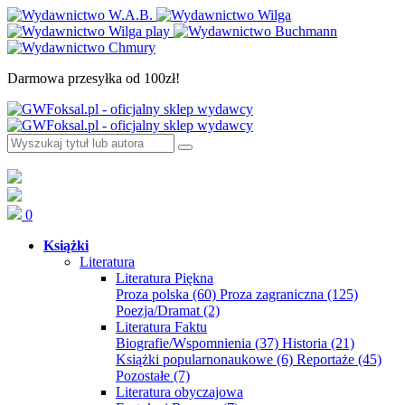
Darmowa przesyłka od 100zł!
0
Książki
Literatura
Literatura Piękna
Proza polska
(60)
Proza zagraniczna
(125)
Poezja/Dramat
(2)
Literatura Faktu
Biografie/Wspomnienia
(37)
Historia
(21)
Książki popularnonaukowe
(6)
Reportaże
(45)
Pozostałe
(7)
Literatura obyczajowa