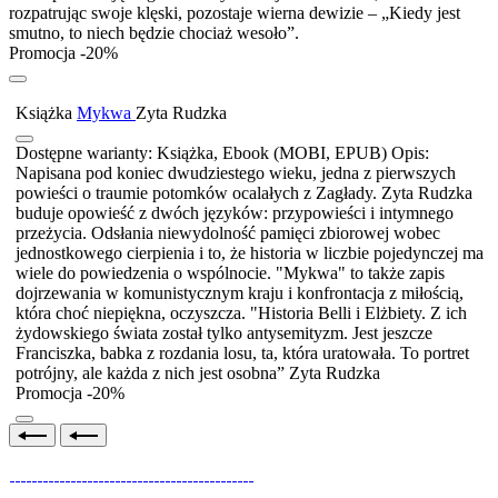
rozpatrując swoje klęski, pozostaje wierna dewizie – „Kiedy jest
smutno, to niech będzie chociaż wesoło”.
Promocja -20%
Książka
Mykwa
Zyta Rudzka
Dostępne warianty:
Książka, Ebook (MOBI, EPUB)
Opis:
Napisana pod koniec dwudziestego wieku, jedna z pierwszych
powieści o traumie potomków ocalałych z Zagłady. Zyta Rudzka
buduje opowieść z dwóch języków: przypowieści i intymnego
przeżycia. Odsłania niewydolność pamięci zbiorowej wobec
jednostkowego cierpienia i to, że historia w liczbie pojedynczej ma
wiele do powiedzenia o wspólnocie. "Mykwa" to także zapis
dojrzewania w komunistycznym kraju i konfrontacja z miłością,
która choć niepiękna, oczyszcza. "Historia Belli i Elżbiety. Z ich
żydowskiego świata został tylko antysemityzm. Jest jeszcze
Franciszka, babka z rozdania losu, ta, która uratowała. To portret
potrójny, ale każda z nich jest osobna” Zyta Rudzka
Promocja -20%