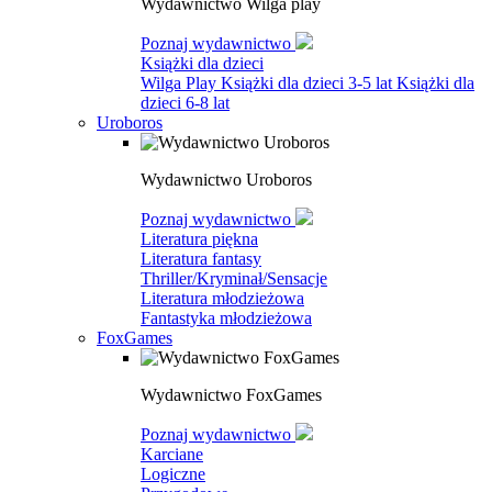
Wydawnictwo Wilga play
Poznaj wydawnictwo
Książki dla dzieci
Wilga Play
Książki dla dzieci 3-5 lat
Książki dla
dzieci 6-8 lat
Uroboros
Wydawnictwo Uroboros
Poznaj wydawnictwo
Literatura piękna
Literatura fantasy
Thriller/Kryminał/Sensacje
Literatura młodzieżowa
Fantastyka młodzieżowa
FoxGames
Wydawnictwo FoxGames
Poznaj wydawnictwo
Karciane
Logiczne