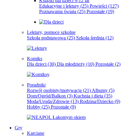
Książki dla dzieci 9-12 lat
Edukacyjne i lektury
(25)
Powieści
(127)
Poznawania świata
(25)
Pozostałe
(19)
Lektury, pomoce szkolne
Szkoła podstawowa
(25)
Szkoła średnia
(12)
Komiks
Dla dzieci
(30)
Dla młodzieży
(10)
Pozostałe
(2)
Poradniki
Rozwój osobisty/motywacja
(21)
Albumy
(5)
Dom/Ogród/Balkon
(3)
Kuchnia i dieta
(35)
Moda/Uroda/Zdrowie
(13)
Rodzina/Dziecko
(9)
Hobby
(25)
Pozostałe
(9)
Gry
Karciane