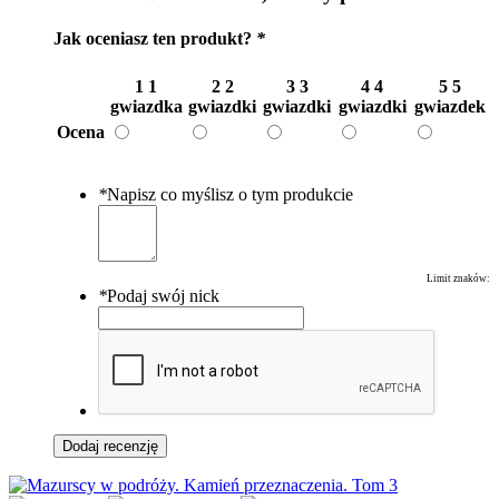
Jak oceniasz ten produkt?
*
1
1
2
2
3
3
4
4
5
5
gwiazdka
gwiazdki
gwiazdki
gwiazdki
gwiazdek
Ocena
*
Napisz co myślisz o tym produkcie
Limit znaków:
*
Podaj swój nick
Dodaj recenzję