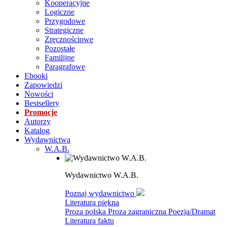
Kooperacyjne
Logiczne
Przygodowe
Strategiczne
Zręcznościowe
Pozostałe
Familijne
Paragrafowe
Ebooki
Zapowiedzi
Nowości
Bestsellery
Promocje
Autorzy
Katalog
Wydawnictwa
W.A.B.
Wydawnictwo W.A.B.
Poznaj wydawnictwo
Literatura piękna
Proza polska
Proza zagraniczna
Poezja/Dramat
Literatura faktu