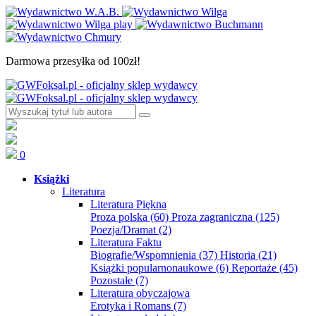
Darmowa przesyłka od 100zł!
0
Książki
Literatura
Literatura Piękna
Proza polska
(60)
Proza zagraniczna
(125)
Poezja/Dramat
(2)
Literatura Faktu
Biografie/Wspomnienia
(37)
Historia
(21)
Książki popularnonaukowe
(6)
Reportaże
(45)
Pozostałe
(7)
Literatura obyczajowa
Erotyka i Romans
(7)