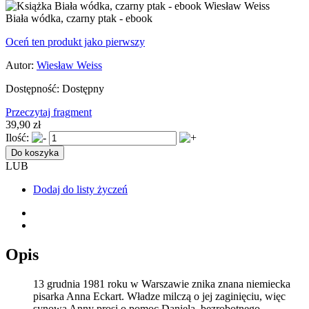
Biała wódka, czarny ptak - ebook
Oceń ten produkt jako pierwszy
Autor:
Wiesław Weiss
Dostępność:
Dostępny
Przeczytaj fragment
39,90 zł
Ilość:
Do koszyka
LUB
Dodaj do listy życzeń
Opis
13 grudnia 1981 roku w Warszawie znika znana niemiecka
pisarka Anna Eckart. Władze milczą o jej zaginięciu, więc
synowa Anny prosi o pomoc Daniela, bezrobotnego