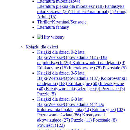
Literatura młodzieżowa
Literatura piękna dla młodzieży
(18)
Fantastyka
młodzieżowa
(26)
Thriller/Paranormal
(1)
Young
Adult
(15)
Thriller/Kryminał/Sensacje
Literatura fantasy
Książki dla dzieci
Książki dla dzieci 0-2 lata
Bajki/Wiersze/Opowiadania
(125)
Dla
najmłodszych
(26)
Kolorowanki i naklejanki
(9)
Edukacyjne
(15)
Interaktywne
(78)
Pozostałe
(5)
Książki dla dzieci 3-5 lata
Bajki/Wiersze/Opowiadania
(187)
Kolorowanki i
naklejanki
(168)
Edukacyjne
(60)
Interaktywne
(40)
Kreatywne i aktywizujące
(9)
Pozostałe
(3)
Puzzle
(5)
Książki dla dzieci 6-8 lat
Bajki/Wiersze/Opowiadania
(44)
Do
kolorowania i naklejania
(14)
Edukacyjne
(102)
Poznawanie świata
(86)
Kreatywne i
aktywizujące
(27)
Puzzle
(11)
Pozostałe
(8)
Powieści
(122)