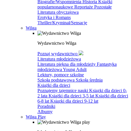
Biografie/Wspomnienia
Historia
Książki
popularnonaukowe
Reportaże
Pozostałe
Literatura obyczajowa
Erotyka i Romans
Thriller/Kryminał/Sensacje
Wilga
Wydawnictwo Wilga
Poznaj wydawnictwo
Literatura młodzieżowa
Literatura piękna dla młodzieży
Fantastyka
młodzieżowa
Young Adult
Lektury, pomoce szkolne
Szkoła podstawowa
Szkoła średnia
Książki dla dzieci
Poznajemy tajemnice nauki
Ksiązki dla dzieci 0-
2 lata
Książki dla dzieci 3-5 lat
Książki dla dzieci
6-8 lat
Ksiązki dla dzieci 9-12 lat
Poradniki
Albumy
Wilga Play