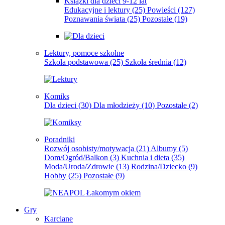
Książki dla dzieci 9-12 lat
Edukacyjne i lektury
(25)
Powieści
(127)
Poznawania świata
(25)
Pozostałe
(19)
Lektury, pomoce szkolne
Szkoła podstawowa
(25)
Szkoła średnia
(12)
Komiks
Dla dzieci
(30)
Dla młodzieży
(10)
Pozostałe
(2)
Poradniki
Rozwój osobisty/motywacja
(21)
Albumy
(5)
Dom/Ogród/Balkon
(3)
Kuchnia i dieta
(35)
Moda/Uroda/Zdrowie
(13)
Rodzina/Dziecko
(9)
Hobby
(25)
Pozostałe
(9)
Gry
Karciane