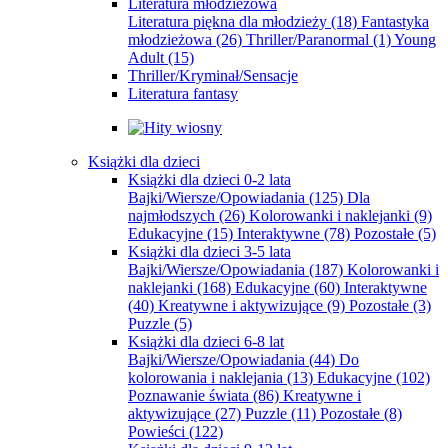
Literatura młodzieżowa
Literatura piękna dla młodzieży
(18)
Fantastyka
młodzieżowa
(26)
Thriller/Paranormal
(1)
Young
Adult
(15)
Thriller/Kryminał/Sensacje
Literatura fantasy
Książki dla dzieci
Książki dla dzieci 0-2 lata
Bajki/Wiersze/Opowiadania
(125)
Dla
najmłodszych
(26)
Kolorowanki i naklejanki
(9)
Edukacyjne
(15)
Interaktywne
(78)
Pozostałe
(5)
Książki dla dzieci 3-5 lata
Bajki/Wiersze/Opowiadania
(187)
Kolorowanki i
naklejanki
(168)
Edukacyjne
(60)
Interaktywne
(40)
Kreatywne i aktywizujące
(9)
Pozostałe
(3)
Puzzle
(5)
Książki dla dzieci 6-8 lat
Bajki/Wiersze/Opowiadania
(44)
Do
kolorowania i naklejania
(13)
Edukacyjne
(102)
Poznawanie świata
(86)
Kreatywne i
aktywizujące
(27)
Puzzle
(11)
Pozostałe
(8)
Powieści
(122)