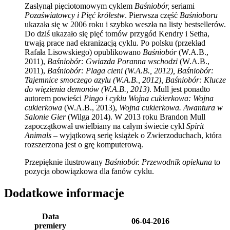
Zasłynął pięciotomowym cyklem
Baśniobór,
seriami
Pozaświatowcy i Pięć królestw
. Pierwsza część
Baśnioboru
ukazała się w 2006 roku i szybko weszła na listy bestsellerów.
Do dziś ukazało się pięć tomów przygód Kendry i Setha,
trwają prace nad ekranizacją cyklu. Po polsku (przekład
Rafała Lisowskiego) opublikowano
Baśniobór
(W.A.B.,
2011),
Baśniobór: Gwiazda Poranna wschodzi
(W.A.B.,
2011),
Baśniobór: Plaga cieni
(W.A.B., 2012),
Baśniobór:
Tajemnice smoczego azylu
(W.A.B., 2012),
Baśniobór: Klucze
do więzienia demonów
(W.A.B., 2013)
. Mull jest ponadto
autorem powieści
Pingo
i
cyklu
Wojna cukierkowa: Wojna
cukierkowa
(W.A.B., 2013),
Wojna cukierkowa. Awantura w
Salonie Gier
(Wilga 2014). W 2013 roku Brandon Mull
zapoczątkował uwielbiany na całym świecie cykl
Spirit
Animals
– wyjątkową serię książek o Zwierzoduchach, która
rozszerzona jest o grę komputerową.
Przepięknie ilustrowany
Baśniobór. Przewodnik opiekuna
to
pozycja obowiązkowa dla fanów cyklu.
Dodatkowe informacje
Data
06-04-2016
premiery