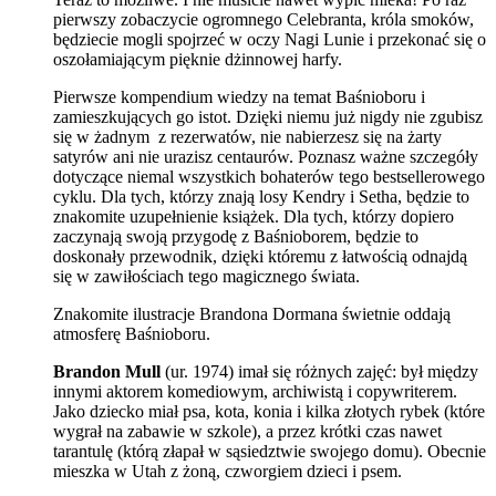
pierwszy zobaczycie ogromnego Celebranta, króla smoków,
będziecie mogli spojrzeć w oczy Nagi Lunie i przekonać się o
oszołamiającym pięknie dżinnowej harfy.
Pierwsze kompendium wiedzy na temat Baśnioboru i
zamieszkujących go istot. Dzięki niemu już nigdy nie zgubisz
się w żadnym z rezerwatów, nie nabierzesz się na żarty
satyrów ani nie urazisz centaurów. Poznasz ważne szczegóły
dotyczące niemal wszystkich bohaterów tego bestsellerowego
cyklu. Dla tych, którzy znają losy Kendry i Setha, będzie to
znakomite uzupełnienie książek. Dla tych, którzy dopiero
zaczynają swoją przygodę z Baśnioborem, będzie to
doskonały przewodnik, dzięki któremu z łatwością odnajdą
się w zawiłościach tego magicznego świata.
Znakomite ilustracje Brandona Dormana świetnie oddają
atmosferę Baśnioboru.
Brandon Mull
(ur. 1974) imał się różnych zajęć: był między
innymi aktorem komediowym, archiwistą i copywriterem.
Jako dziecko miał psa, kota, konia i kilka złotych rybek (które
wygrał na zabawie w szkole), a przez krótki czas nawet
tarantulę (którą złapał w sąsiedztwie swojego domu). Obecnie
mieszka w Utah z żoną, czworgiem dzieci i psem.