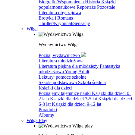
Biografie/Wspomnienia
Historia
Książki
popularnonaukowe
Reportaże
Pozostałe
Literatura obyczajowa
Erotyka i Romans
Thriller/Kryminał/Sensacje
Wilga
Wydawnictwo Wilga
Poznaj wydawnictwo
Literatura młodzieżowa
Literatura piękna dla młodzieży
Fantastyka
młodzieżowa
Young Adult
Lektury, pomoce szkolne
Szkoła podstawowa
Szkoła średnia
Książki dla dzieci
Poznajemy tajemnice nauki
Ksiązki dla dzieci 0-
2 lata
Książki dla dzieci 3-5 lat
Książki dla dzieci
6-8 lat
Ksiązki dla dzieci 9-12 lat
Poradniki
Albumy
Wilga Play