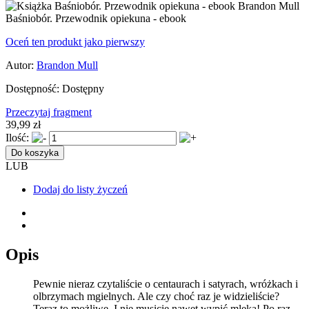
Baśniobór. Przewodnik opiekuna - ebook
Oceń ten produkt jako pierwszy
Autor:
Brandon Mull
Dostępność:
Dostępny
Przeczytaj fragment
39,99 zł
Ilość:
Do koszyka
LUB
Dodaj do listy życzeń
Opis
Pewnie nieraz czytaliście o centaurach i satyrach, wróżkach i
olbrzymach mgielnych. Ale czy choć raz je widzieliście?
Teraz to możliwe. I nie musicie nawet wypić mleka! Po raz