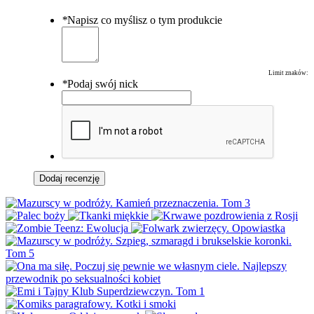
*
Napisz co myślisz o tym produkcie
Limit znaków:
*
Podaj swój nick
Dodaj recenzję