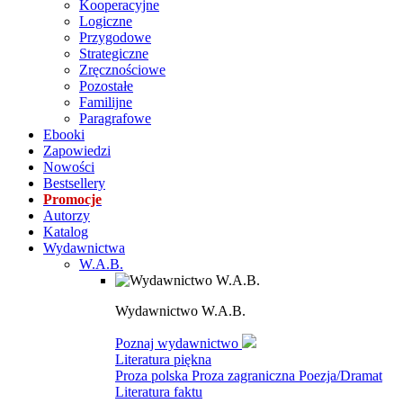
Kooperacyjne
Logiczne
Przygodowe
Strategiczne
Zręcznościowe
Pozostałe
Familijne
Paragrafowe
Ebooki
Zapowiedzi
Nowości
Bestsellery
Promocje
Autorzy
Katalog
Wydawnictwa
W.A.B.
Wydawnictwo W.A.B.
Poznaj wydawnictwo
Literatura piękna
Proza polska
Proza zagraniczna
Poezja/Dramat
Literatura faktu