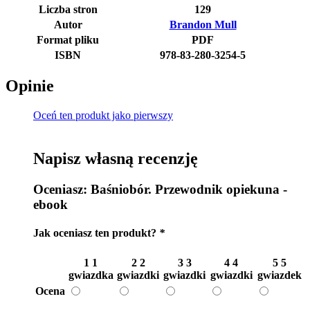
Liczba stron
129
Autor
Brandon Mull
Format pliku
PDF
ISBN
978-83-280-3254-5
Opinie
Oceń ten produkt jako pierwszy
Napisz własną recenzję
Oceniasz:
Baśniobór. Przewodnik opiekuna -
ebook
Jak oceniasz ten produkt?
*
1
1
2
2
3
3
4
4
5
5
gwiazdka
gwiazdki
gwiazdki
gwiazdki
gwiazdek
Ocena