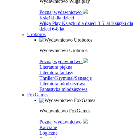
Wydawnictwo Wilga play
Poznaj wydawnictwo
Książki dla dzieci
Wilga Play
Książki dla dzieci 3-5 lat
Książki dla
dzieci 6-8 lat
Uroboros
Wydawnictwo Uroboros
Poznaj wydawnictwo
Literatura piękna
Literatura fantasy
Thriller/Kryminał/Sensacje
Literatura młodzieżowa
Fantastyka młodzieżowa
FoxGames
Wydawnictwo FoxGames
Poznaj wydawnictwo
Karciane
Logiczne