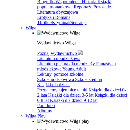
Biografie/Wspomnienia
Historia
Książki
popularnonaukowe
Reportaże
Pozostałe
Literatura obyczajowa
Erotyka i Romans
Thriller/Kryminał/Sensacje
Wilga
Wydawnictwo Wilga
Poznaj wydawnictwo
Literatura młodzieżowa
Literatura piękna dla młodzieży
Fantastyka
młodzieżowa
Young Adult
Lektury, pomoce szkolne
Szkoła podstawowa
Szkoła średnia
Książki dla dzieci
Poznajemy tajemnice nauki
Ksiązki dla dzieci 0-
2 lata
Książki dla dzieci 3-5 lat
Książki dla dzieci
6-8 lat
Ksiązki dla dzieci 9-12 lat
Poradniki
Albumy
Wilga Play