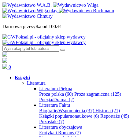
Darmowa przesyłka od 100zł!
0
Książki
Literatura
Literatura Piękna
Proza polska
(60)
Proza zagraniczna
(125)
Poezja/Dramat
(2)
Literatura Faktu
Biografie/Wspomnienia
(37)
Historia
(21)
Książki popularnonaukowe
(6)
Reportaże
(45)
Pozostałe
(7)
Literatura obyczajowa
Erotyka i Romans
(7)