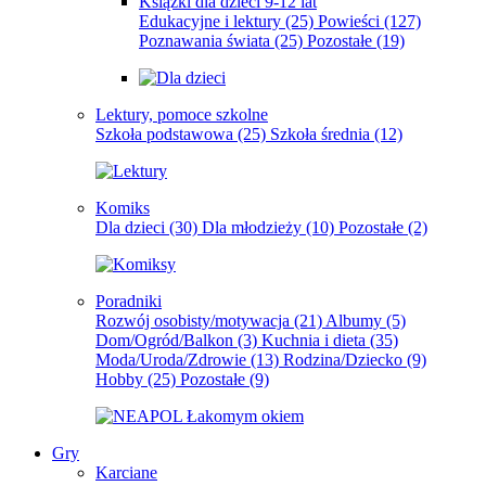
Książki dla dzieci 9-12 lat
Edukacyjne i lektury
(25)
Powieści
(127)
Poznawania świata
(25)
Pozostałe
(19)
Lektury, pomoce szkolne
Szkoła podstawowa
(25)
Szkoła średnia
(12)
Komiks
Dla dzieci
(30)
Dla młodzieży
(10)
Pozostałe
(2)
Poradniki
Rozwój osobisty/motywacja
(21)
Albumy
(5)
Dom/Ogród/Balkon
(3)
Kuchnia i dieta
(35)
Moda/Uroda/Zdrowie
(13)
Rodzina/Dziecko
(9)
Hobby
(25)
Pozostałe
(9)
Gry
Karciane