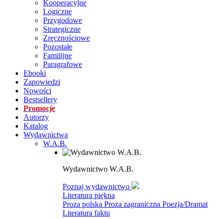
Kooperacyjne
Logiczne
Przygodowe
Strategiczne
Zręcznościowe
Pozostałe
Familijne
Paragrafowe
Ebooki
Zapowiedzi
Nowości
Bestsellery
Promocje
Autorzy
Katalog
Wydawnictwa
W.A.B.
Wydawnictwo W.A.B.
Poznaj wydawnictwo
Literatura piękna
Proza polska
Proza zagraniczna
Poezja/Dramat
Literatura faktu