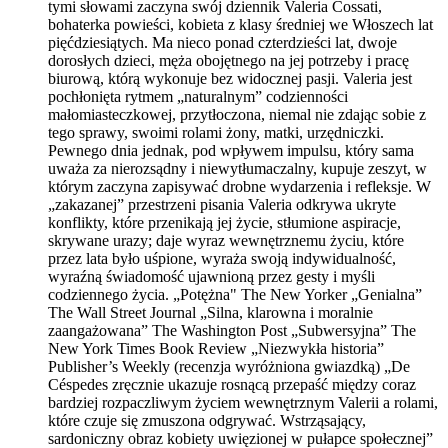
tymi słowami zaczyna swój dziennik Valeria Cossati,
bohaterka powieści, kobieta z klasy średniej we Włoszech lat
pięćdziesiątych. Ma nieco ponad czterdzieści lat, dwoje
dorosłych dzieci, męża obojętnego na jej potrzeby i pracę
biurową, którą wykonuje bez widocznej pasji. Valeria jest
pochłonięta rytmem „naturalnym” codzienności
małomiasteczkowej, przytłoczona, niemal nie zdając sobie z
tego sprawy, swoimi rolami żony, matki, urzędniczki.
Pewnego dnia jednak, pod wpływem impulsu, który sama
uważa za nierozsądny i niewytłumaczalny, kupuje zeszyt, w
którym zaczyna zapisywać drobne wydarzenia i refleksje. W
„zakazanej” przestrzeni pisania Valeria odkrywa ukryte
konflikty, które przenikają jej życie, stłumione aspiracje,
skrywane urazy; daje wyraz wewnętrznemu życiu, które
przez lata było uśpione, wyraża swoją indywidualność,
wyraźną świadomość ujawnioną przez gesty i myśli
codziennego życia. „Potężna" The New Yorker „Genialna”
The Wall Street Journal „Silna, klarowna i moralnie
zaangażowana” The Washington Post „Subwersyjna” The
New York Times Book Review „Niezwykła historia”
Publisher’s Weekly (recenzja wyróżniona gwiazdką) „De
Céspedes zręcznie ukazuje rosnącą przepaść między coraz
bardziej rozpaczliwym życiem wewnętrznym Valerii a rolami,
które czuje się zmuszona odgrywać. Wstrząsający,
sardoniczny obraz kobiety uwięzionej w pułapce społecznej”