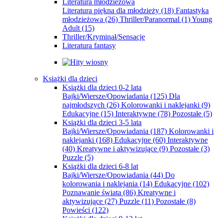
Literatura młodzieżowa
Literatura piękna dla młodzieży
(18)
Fantastyka
młodzieżowa
(26)
Thriller/Paranormal
(1)
Young
Adult
(15)
Thriller/Kryminał/Sensacje
Literatura fantasy
Książki dla dzieci
Książki dla dzieci 0-2 lata
Bajki/Wiersze/Opowiadania
(125)
Dla
najmłodszych
(26)
Kolorowanki i naklejanki
(9)
Edukacyjne
(15)
Interaktywne
(78)
Pozostałe
(5)
Książki dla dzieci 3-5 lata
Bajki/Wiersze/Opowiadania
(187)
Kolorowanki i
naklejanki
(168)
Edukacyjne
(60)
Interaktywne
(40)
Kreatywne i aktywizujące
(9)
Pozostałe
(3)
Puzzle
(5)
Książki dla dzieci 6-8 lat
Bajki/Wiersze/Opowiadania
(44)
Do
kolorowania i naklejania
(14)
Edukacyjne
(102)
Poznawanie świata
(86)
Kreatywne i
aktywizujące
(27)
Puzzle
(11)
Pozostałe
(8)
Powieści
(122)