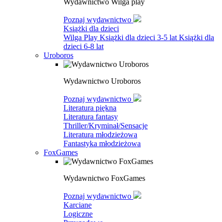
Wydawnictwo Wilga play
Poznaj wydawnictwo
Książki dla dzieci
Wilga Play
Książki dla dzieci 3-5 lat
Książki dla
dzieci 6-8 lat
Uroboros
Wydawnictwo Uroboros
Poznaj wydawnictwo
Literatura piękna
Literatura fantasy
Thriller/Kryminał/Sensacje
Literatura młodzieżowa
Fantastyka młodzieżowa
FoxGames
Wydawnictwo FoxGames
Poznaj wydawnictwo
Karciane
Logiczne