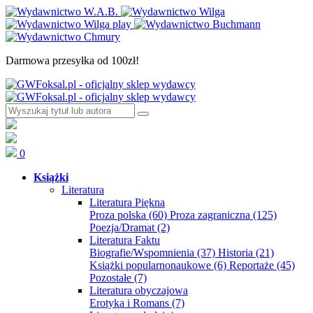
Darmowa przesyłka od 100zł!
0
Książki
Literatura
Literatura Piękna
Proza polska
(60)
Proza zagraniczna
(125)
Poezja/Dramat
(2)
Literatura Faktu
Biografie/Wspomnienia
(37)
Historia
(21)
Książki popularnonaukowe
(6)
Reportaże
(45)
Pozostałe
(7)
Literatura obyczajowa
Erotyka i Romans
(7)