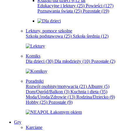
Książki dla dzieci 9-12 lat
Edukacyjne i lektury
(25)
Powieści
(127)
Poznawania świata
(25)
Pozostałe
(19)
Lektury, pomoce szkolne
Szkoła podstawowa
(25)
Szkoła średnia
(12)
Komiks
Dla dzieci
(30)
Dla młodzieży
(10)
Pozostałe
(2)
Poradniki
Rozwój osobisty/motywacja
(21)
Albumy
(5)
Dom/Ogród/Balkon
(3)
Kuchnia i dieta
(35)
Moda/Uroda/Zdrowie
(13)
Rodzina/Dziecko
(9)
Hobby
(25)
Pozostałe
(9)
Gry
Karciane