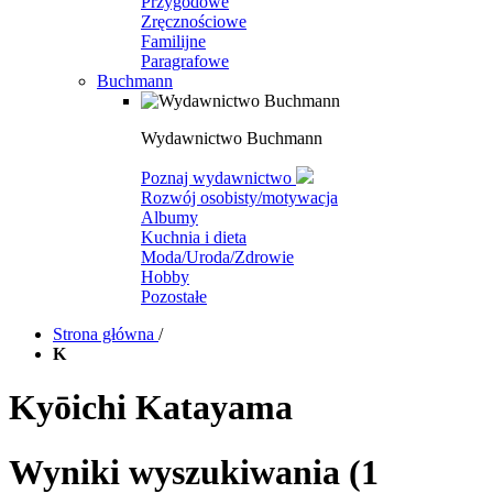
Przygodowe
Zręcznościowe
Familijne
Paragrafowe
Buchmann
Wydawnictwo Buchmann
Poznaj wydawnictwo
Rozwój osobisty/motywacja
Albumy
Kuchnia i dieta
Moda/Uroda/Zdrowie
Hobby
Pozostałe
Strona główna
/
K
Kyōichi Katayama
Wyniki wyszukiwania
(1