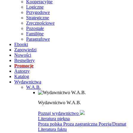
Kooperacyjne
Logiczne
Przygodowe
Strategiczne
Zręcznościowe
Pozostałe
Familijne
Paragrafowe
Ebooki
Zapowiedzi
Nowości
Bestsellery
Promocje
Autorzy
Katalog
Wydawnictwa
W.A.B.
Wydawnictwo W.A.B.
Poznaj wydawnictwo
Literatura piękna
Proza polska
Proza zagraniczna
Poezja/Dramat
Literatura faktu