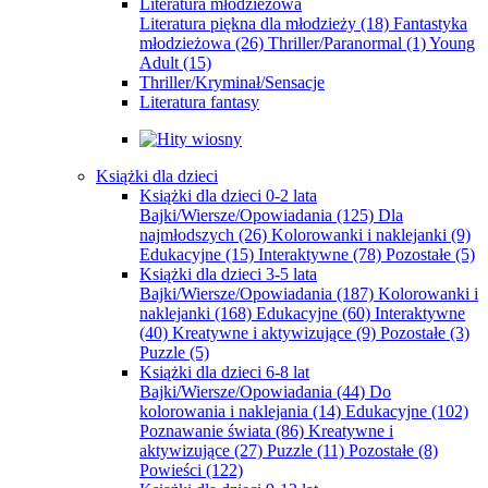
Literatura młodzieżowa
Literatura piękna dla młodzieży
(18)
Fantastyka
młodzieżowa
(26)
Thriller/Paranormal
(1)
Young
Adult
(15)
Thriller/Kryminał/Sensacje
Literatura fantasy
Książki dla dzieci
Książki dla dzieci 0-2 lata
Bajki/Wiersze/Opowiadania
(125)
Dla
najmłodszych
(26)
Kolorowanki i naklejanki
(9)
Edukacyjne
(15)
Interaktywne
(78)
Pozostałe
(5)
Książki dla dzieci 3-5 lata
Bajki/Wiersze/Opowiadania
(187)
Kolorowanki i
naklejanki
(168)
Edukacyjne
(60)
Interaktywne
(40)
Kreatywne i aktywizujące
(9)
Pozostałe
(3)
Puzzle
(5)
Książki dla dzieci 6-8 lat
Bajki/Wiersze/Opowiadania
(44)
Do
kolorowania i naklejania
(14)
Edukacyjne
(102)
Poznawanie świata
(86)
Kreatywne i
aktywizujące
(27)
Puzzle
(11)
Pozostałe
(8)
Powieści
(122)