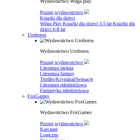
Wydawnictwo Wilga play
Poznaj wydawnictwo
Książki dla dzieci
Wilga Play
Książki dla dzieci 3-5 lat
Książki dla
dzieci 6-8 lat
Uroboros
Wydawnictwo Uroboros
Poznaj wydawnictwo
Literatura piękna
Literatura fantasy
Thriller/Kryminał/Sensacje
Literatura młodzieżowa
Fantastyka młodzieżowa
FoxGames
Wydawnictwo FoxGames
Poznaj wydawnictwo
Karciane
Logiczne