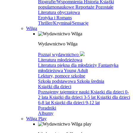
Biografie/Wspomnienia
Historia
Książki
popularnonaukowe
Reportaże
Pozostałe
Literatura obyczajowa
Erotyka i Romans
Thriller/Kryminał/Sensacje
Wilga
Wydawnictwo Wilga
Poznaj wydawnictwo
Literatura młodzieżowa
Literatura piękna dla młodzieży
Fantastyka
młodzieżowa
Young Adult
Lektury, pomoce szkolne
Szkoła podstawowa
Szkoła średnia
Książki dla dzieci
Poznajemy tajemnice nauki
Ksiązki dla dzieci 0-
2 lata
Książki dla dzieci 3-5 lat
Książki dla dzieci
6-8 lat
Ksiązki dla dzieci 9-12 lat
Poradniki
Albumy
Wilga Play