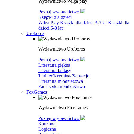
Wydawnictwo Wilga play
Poznaj wydawnictwo
Książki dla dzieci
Wilga Play
Książki dla dzieci 3-5 lat
Książki dla
dzieci 6-8 lat
Uroboros
Wydawnictwo Uroboros
Poznaj wydawnictwo
Literatura piękna
Literatura fantasy
Thriller/Kryminał/Sensacje
Literatura młodzieżowa
Fantastyka młodzieżowa
FoxGames
Wydawnictwo FoxGames
Poznaj wydawnictwo
Karciane
Logiczne