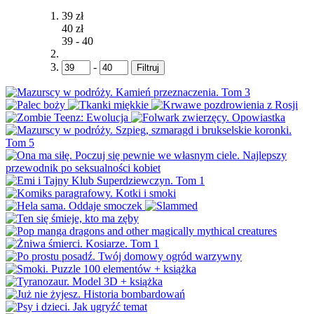
39 zł
40 zł
39
-
40
-
Filtruj