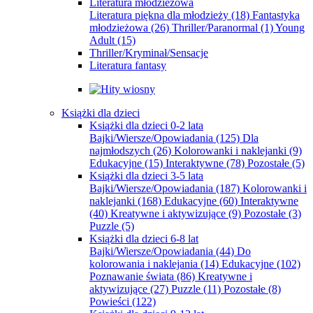
Literatura młodzieżowa
Literatura piękna dla młodzieży
(18)
Fantastyka
młodzieżowa
(26)
Thriller/Paranormal
(1)
Young
Adult
(15)
Thriller/Kryminał/Sensacje
Literatura fantasy
Książki dla dzieci
Książki dla dzieci 0-2 lata
Bajki/Wiersze/Opowiadania
(125)
Dla
najmłodszych
(26)
Kolorowanki i naklejanki
(9)
Edukacyjne
(15)
Interaktywne
(78)
Pozostałe
(5)
Książki dla dzieci 3-5 lata
Bajki/Wiersze/Opowiadania
(187)
Kolorowanki i
naklejanki
(168)
Edukacyjne
(60)
Interaktywne
(40)
Kreatywne i aktywizujące
(9)
Pozostałe
(3)
Puzzle
(5)
Książki dla dzieci 6-8 lat
Bajki/Wiersze/Opowiadania
(44)
Do
kolorowania i naklejania
(14)
Edukacyjne
(102)
Poznawanie świata
(86)
Kreatywne i
aktywizujące
(27)
Puzzle
(11)
Pozostałe
(8)
Powieści
(122)