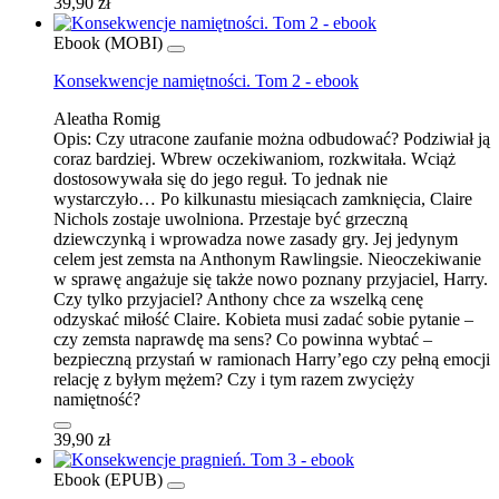
39,90 zł
Ebook (MOBI)
Konsekwencje namiętności. Tom 2 - ebook
Aleatha Romig
Opis:
Czy utracone zaufanie można odbudować? Podziwiał ją
coraz bardziej. Wbrew oczekiwaniom, rozkwitała. Wciąż
dostosowywała się do jego reguł. To jednak nie
wystarczyło… Po kilkunastu miesiącach zamknięcia, Claire
Nichols zostaje uwolniona. Przestaje być grzeczną
dziewczynką i wprowadza nowe zasady gry. Jej jedynym
celem jest zemsta na Anthonym Rawlingsie. Nieoczekiwanie
w sprawę angażuje się także nowo poznany przyjaciel, Harry.
Czy tylko przyjaciel? Anthony chce za wszelką cenę
odzyskać miłość Claire. Kobieta musi zadać sobie pytanie –
czy zemsta naprawdę ma sens? Co powinna wybtać –
bezpieczną przystań w ramionach Harry’ego czy pełną emocji
relację z byłym mężem? Czy i tym razem zwycięży
namiętność?
39,90 zł
Ebook (EPUB)