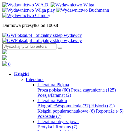
Darmowa przesyłka od 100zł!
0
Książki
Literatura
Literatura Piękna
Proza polska
(60)
Proza zagraniczna
(125)
Poezja/Dramat
(2)
Literatura Faktu
Biografie/Wspomnienia
(37)
Historia
(21)
Książki popularnonaukowe
(6)
Reportaże
(45)
Pozostałe
(7)
Literatura obyczajowa
Erotyka i Romans
(7)