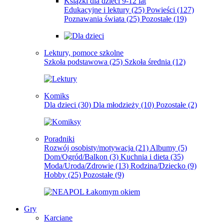
Książki dla dzieci 9-12 lat
Edukacyjne i lektury
(25)
Powieści
(127)
Poznawania świata
(25)
Pozostałe
(19)
Lektury, pomoce szkolne
Szkoła podstawowa
(25)
Szkoła średnia
(12)
Komiks
Dla dzieci
(30)
Dla młodzieży
(10)
Pozostałe
(2)
Poradniki
Rozwój osobisty/motywacja
(21)
Albumy
(5)
Dom/Ogród/Balkon
(3)
Kuchnia i dieta
(35)
Moda/Uroda/Zdrowie
(13)
Rodzina/Dziecko
(9)
Hobby
(25)
Pozostałe
(9)
Gry
Karciane