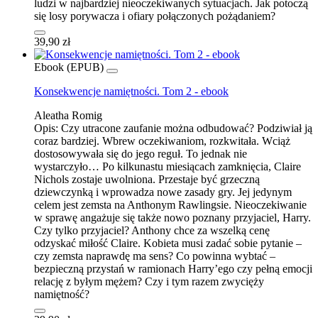
ludzi w najbardziej nieoczekiwanych sytuacjach. Jak potoczą
się losy porywacza i ofiary połączonych pożądaniem?
39,90 zł
Ebook (EPUB)
Konsekwencje namiętności. Tom 2 - ebook
Aleatha Romig
Opis:
Czy utracone zaufanie można odbudować? Podziwiał ją
coraz bardziej. Wbrew oczekiwaniom, rozkwitała. Wciąż
dostosowywała się do jego reguł. To jednak nie
wystarczyło… Po kilkunastu miesiącach zamknięcia, Claire
Nichols zostaje uwolniona. Przestaje być grzeczną
dziewczynką i wprowadza nowe zasady gry. Jej jedynym
celem jest zemsta na Anthonym Rawlingsie. Nieoczekiwanie
w sprawę angażuje się także nowo poznany przyjaciel, Harry.
Czy tylko przyjaciel? Anthony chce za wszelką cenę
odzyskać miłość Claire. Kobieta musi zadać sobie pytanie –
czy zemsta naprawdę ma sens? Co powinna wybtać –
bezpieczną przystań w ramionach Harry’ego czy pełną emocji
relację z byłym mężem? Czy i tym razem zwycięży
namiętność?