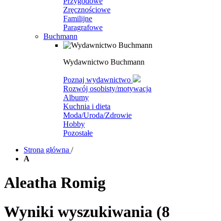
Przygodowe
Zręcznościowe
Familijne
Paragrafowe
Buchmann
Wydawnictwo Buchmann
Poznaj wydawnictwo
Rozwój osobisty/motywacja
Albumy
Kuchnia i dieta
Moda/Uroda/Zdrowie
Hobby
Pozostałe
Strona główna
/
A
Aleatha Romig
Wyniki wyszukiwania
(8