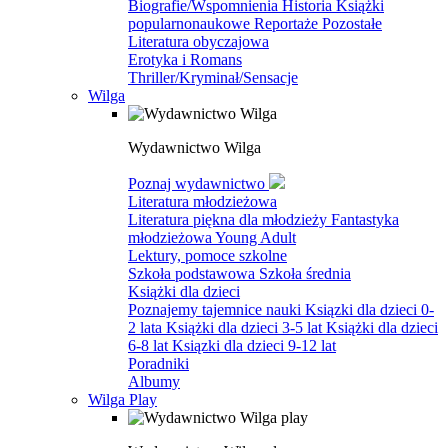
Biografie/Wspomnienia
Historia
Książki
popularnonaukowe
Reportaże
Pozostałe
Literatura obyczajowa
Erotyka i Romans
Thriller/Kryminał/Sensacje
Wilga
Wydawnictwo Wilga
Poznaj wydawnictwo
Literatura młodzieżowa
Literatura piękna dla młodzieży
Fantastyka
młodzieżowa
Young Adult
Lektury, pomoce szkolne
Szkoła podstawowa
Szkoła średnia
Książki dla dzieci
Poznajemy tajemnice nauki
Ksiązki dla dzieci 0-
2 lata
Książki dla dzieci 3-5 lat
Książki dla dzieci
6-8 lat
Ksiązki dla dzieci 9-12 lat
Poradniki
Albumy
Wilga Play