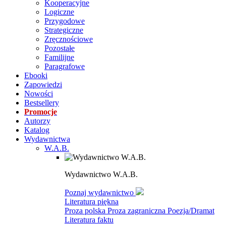
Kooperacyjne
Logiczne
Przygodowe
Strategiczne
Zręcznościowe
Pozostałe
Familijne
Paragrafowe
Ebooki
Zapowiedzi
Nowości
Bestsellery
Promocje
Autorzy
Katalog
Wydawnictwa
W.A.B.
Wydawnictwo W.A.B.
Poznaj wydawnictwo
Literatura piękna
Proza polska
Proza zagraniczna
Poezja/Dramat
Literatura faktu