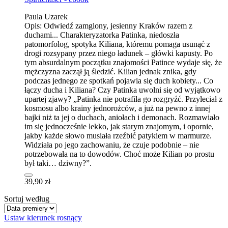
Paula Uzarek
Opis:
Odwiedź zamglony, jesienny Kraków razem z
duchami... Charakteryzatorka Patinka, niedoszła
patomorfolog, spotyka Kiliana, któremu pomaga usunąć z
drogi rozsypany przez niego ładunek – główki kapusty. Po
tym absurdalnym początku znajomości Patince wydaje się, że
mężczyzna zaczął ją śledzić. Kilian jednak znika, gdy
podczas jednego ze spotkań pojawia się duch kobiety... Co
łączy ducha i Kiliana? Czy Patinka uwolni się od wyjątkowo
upartej zjawy? „Patinka nie potrafiła go rozgryźć. Przyleciał z
kosmosu albo krainy jednorożców, a już na pewno z innej
bajki niż ta jej o duchach, aniołach i demonach. Rozmawiało
im się jednocześnie lekko, jak starym znajomym, i opor­nie,
jakby każde słowo musiała rzeźbić patykiem w marmurze.
Wi­działa po jego zachowaniu, że czuje podobnie – nie
potrzebowała na to dowodów. Choć może Kilian po prostu
był taki… dziwny?”.
39,90 zł
Sortuj według
Ustaw kierunek rosnący