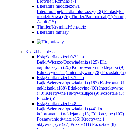
Erotyka i Romans
(7)
Literatura młodzieżowa
Literatura piękna dla młodzieży
(18)
Fantastyka
młodzieżowa
(26)
Thriller/Paranormal
(1)
Young
Adult
(15)
Thriller/Kryminał/Sensacje
Literatura fantasy
Książki dla dzieci
Książki dla dzieci 0-2 lata
Bajki/Wiersze/Opowiadania
(125)
Dla
najmłodszych
(26)
Kolorowanki i naklejanki
(9)
Edukacyjne
(15)
Interaktywne
(78)
Pozostałe
(5)
Książki dla dzieci 3-5 lata
Bajki/Wiersze/Opowiadania
(187)
Kolorowanki i
naklejanki
(168)
Edukacyjne
(60)
Interaktywne
(40)
Kreatywne i aktywizujące
(9)
Pozostałe
(3)
Puzzle
(5)
Książki dla dzieci 6-8 lat
Bajki/Wiersze/Opowiadania
(44)
Do
kolorowania i naklejania
(13)
Edukacyjne
(102)
Poznawanie świata
(86)
Kreatywne i
aktywizujące
(27)
Puzzle
(11)
Pozostałe
(8)