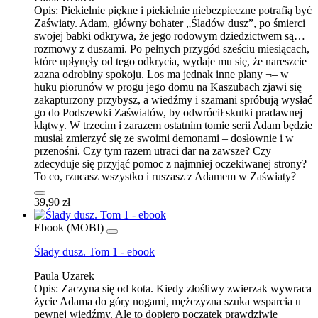
Opis:
Piekielnie piękne i piekielnie niebezpieczne potrafią być
Zaświaty. Adam, główny bohater „Śladów dusz”, po śmierci
swojej babki odkrywa, że jego rodowym dziedzictwem są…
rozmowy z duszami. Po pełnych przygód sześciu miesiącach,
które upłynęły od tego odkrycia, wydaje mu się, że nareszcie
zazna odrobiny spokoju. Los ma jednak inne plany ¬– w
huku piorunów w progu jego domu na Kaszubach zjawi się
zakapturzony przybysz, a wiedźmy i szamani spróbują wysłać
go do Podszewki Zaświatów, by odwrócił skutki pradawnej
klątwy. W trzecim i zarazem ostatnim tomie serii Adam będzie
musiał zmierzyć się ze swoimi demonami – dosłownie i w
przenośni. Czy tym razem utraci dar na zawsze? Czy
zdecyduje się przyjąć pomoc z najmniej oczekiwanej strony?
To co, rzucasz wszystko i ruszasz z Adamem w Zaświaty?
39,90 zł
Ebook (MOBI)
Ślady dusz. Tom 1 - ebook
Paula Uzarek
Opis:
Zaczyna się od kota. Kiedy złośliwy zwierzak wywraca
życie Adama do góry nogami, mężczyzna szuka wsparcia u
pewnej wiedźmy. Ale to dopiero początek prawdziwie