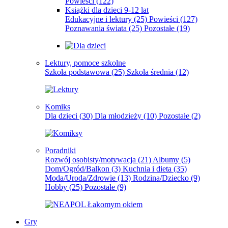
Powieści
(122)
Książki dla dzieci 9-12 lat
Edukacyjne i lektury
(25)
Powieści
(127)
Poznawania świata
(25)
Pozostałe
(19)
Lektury, pomoce szkolne
Szkoła podstawowa
(25)
Szkoła średnia
(12)
Komiks
Dla dzieci
(30)
Dla młodzieży
(10)
Pozostałe
(2)
Poradniki
Rozwój osobisty/motywacja
(21)
Albumy
(5)
Dom/Ogród/Balkon
(3)
Kuchnia i dieta
(35)
Moda/Uroda/Zdrowie
(13)
Rodzina/Dziecko
(9)
Hobby
(25)
Pozostałe
(9)
Gry