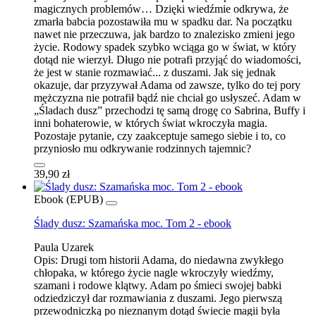
magicznych problemów… Dzięki wiedźmie odkrywa, że
zmarła babcia pozostawiła mu w spadku dar. Na początku
nawet nie przeczuwa, jak bardzo to znalezisko zmieni jego
życie. Rodowy spadek szybko wciąga go w świat, w który
dotąd nie wierzył. Długo nie potrafi przyjąć do wiadomości,
że jest w stanie rozmawiać... z duszami. Jak się jednak
okazuje, dar przyzywał Adama od zawsze, tylko do tej pory
mężczyzna nie potrafił bądź nie chciał go usłyszeć. Adam w
„Śladach dusz” przechodzi tę samą drogę co Sabrina, Buffy i
inni bohaterowie, w których świat wkroczyła magia.
Pozostaje pytanie, czy zaakceptuje samego siebie i to, co
przyniosło mu odkrywanie rodzinnych tajemnic?
39,90 zł
Ebook (EPUB)
Ślady dusz: Szamańska moc. Tom 2 - ebook
Paula Uzarek
Opis:
Drugi tom historii Adama, do niedawna zwykłego
chłopaka, w którego życie nagle wkroczyły wiedźmy,
szamani i rodowe klątwy. Adam po śmieci swojej babki
odziedziczył dar rozmawiania z duszami. Jego pierwszą
przewodniczką po nieznanym dotąd świecie magii była