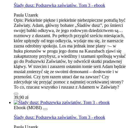
Ślady dusz: Podszewka zaświatów. Tom 3 - ebook
Paula Uzarek
Opis:
Piekielnie piękne i piekielnie niebezpieczne potrafią być
Zaświaty. Adam, główny bohater „Śladów dusz”, po śmierci
swojej babki odkrywa, że jego rodowym dziedzictwem są…
rozmowy z duszami. Po pełnych przygód sześciu miesiącach,
które upłynęły od tego odkrycia, wydaje mu się, że nareszcie
zazna odrobiny spokoju. Los ma jednak inne plany ¬– w
huku piorunów w progu jego domu na Kaszubach zjawi się
zakapturzony przybysz, a wiedźmy i szamani spróbują wysłać
go do Podszewki Zaświatów, by odwrócił skutki pradawnej
klątwy. W trzecim i zarazem ostatnim tomie serii Adam będzie
musiał zmierzyć się ze swoimi demonami – dosłownie i w
przenośni. Czy tym razem utraci dar na zawsze? Czy
zdecyduje się przyjąć pomoc z najmniej oczekiwanej strony?
To co, rzucasz wszystko i ruszasz z Adamem w Zaświaty?
39,90 zł
Ebook (MOBI)
Ślady dusz: Podszewka zaświatów. Tom 3 - ebook
Paula Uzarek