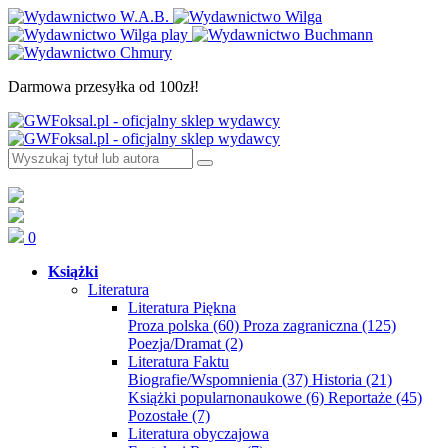
Darmowa przesyłka od 100zł!
0
Książki
Literatura
Literatura Piękna
Proza polska
(60)
Proza zagraniczna
(125)
Poezja/Dramat
(2)
Literatura Faktu
Biografie/Wspomnienia
(37)
Historia
(21)
Książki popularnonaukowe
(6)
Reportaże
(45)
Pozostałe
(7)
Literatura obyczajowa