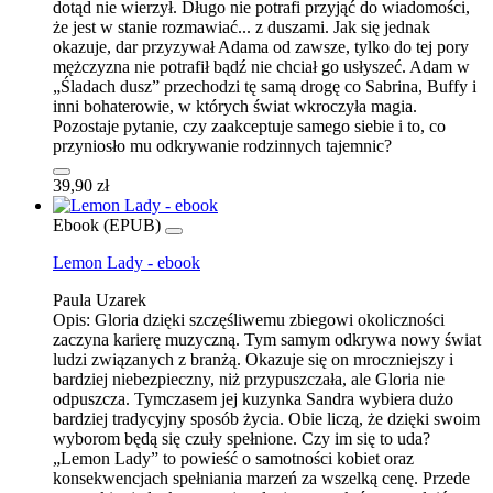
dotąd nie wierzył. Długo nie potrafi przyjąć do wiadomości,
że jest w stanie rozmawiać... z duszami. Jak się jednak
okazuje, dar przyzywał Adama od zawsze, tylko do tej pory
mężczyzna nie potrafił bądź nie chciał go usłyszeć. Adam w
„Śladach dusz” przechodzi tę samą drogę co Sabrina, Buffy i
inni bohaterowie, w których świat wkroczyła magia.
Pozostaje pytanie, czy zaakceptuje samego siebie i to, co
przyniosło mu odkrywanie rodzinnych tajemnic?
39,90 zł
Ebook (EPUB)
Lemon Lady - ebook
Paula Uzarek
Opis:
Gloria dzięki szczęśliwemu zbiegowi okoliczności
zaczyna karierę muzyczną. Tym samym odkrywa nowy świat
ludzi związanych z branżą. Okazuje się on mroczniejszy i
bardziej niebezpieczny, niż przypuszczała, ale Gloria nie
odpuszcza. Tymczasem jej kuzynka Sandra wybiera dużo
bardziej tradycyjny sposób życia. Obie liczą, że dzięki swoim
wyborom będą się czuły spełnione. Czy im się to uda?
„Lemon Lady” to powieść o samotności kobiet oraz
konsekwencjach spełniania marzeń za wszelką cenę. Przede