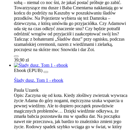
sobą – niemal co noc śni, że jakaś postać próbuje go zabić.
Towarzyszące mu dusze i Baba Cmentarna nakłaniają go w
końcu do podróży na Kaszuby w poszukiwaniu śladów
przodków. Na Pojezierze wybiera się też Damroka –
dziewczyna, z którą umówiła go przyjaciółka. Czy Adamowi
uda się na czas odkryć znaczenie snu? Czy będzie potrafił
odróżnić wrogów od przyjaciół i zaakceptować swój los?
Tańcząc z bohaterami „Śladów dusz” przy ognisku, podczas
szamańskiej ceremonii, razem z wiedźmami i zielarką,
poczujesz na skórze moc Snowida i dar Zoi.
39,90 zł
Ebook (EPUB)
Ślady dusz. Tom 1 - ebook
Paula Uzarek
Opis:
Zaczyna się od kota. Kiedy złośliwy zwierzak wywraca
życie Adama do góry nogami, mężczyzna szuka wsparcia u
pewnej wiedźmy. Ale to dopiero początek prawdziwie
magicznych problemów… Dzięki wiedźmie odkrywa, że
zmarła babcia pozostawiła mu w spadku dar. Na początku
nawet nie przeczuwa, jak bardzo to znalezisko zmieni jego
życie. Rodowy spadek szybko wciąga go w świat, w który