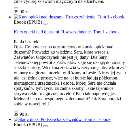
zmierzyć się ze swoim magicznym dziedzictwem.
39,90 zł
Ebook (EPUB)
Kurs opieki nad duszami. Rozszczelnienie. Tom 1 - ebook
Paula Uzarek
Opis:
Co powiesz na uczestnictwo w kursie opieki nad
duszami? Prowadzi go wiedźma Sara, która wraca z
Zaświatów. Odpoczynek nie jest jej dany. Dla Sary
Jeleniewskiej powrót z Zaświatów staje się okazją do zmiany
ścieżki kariery. Wiedźma zostawia weterynarię, aby wkroczyć
w mury magicznej uczelni w Różanym Lesie. Nic w jej życiu
nie jest jednak proste, więc na jej kursie lądują półdemon,
niemagiczna urzędniczka i osoba, której Sara nie chciała
spotykać w tym życiu za żadne skarby. Jakie tajemnice
skrywa rektor magicznej uczelni? Kim tak naprawdę jest
Meinard i co ma wspólnego z demonami? Jak Sara poradzi
sobie w nowej roli?
39,90 zł
Ebook (EPUB)