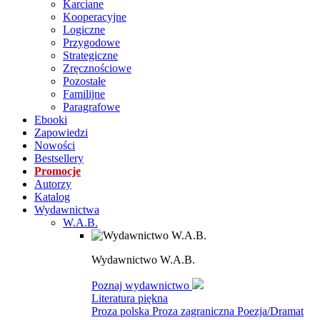
Karciane
Kooperacyjne
Logiczne
Przygodowe
Strategiczne
Zręcznościowe
Pozostałe
Familijne
Paragrafowe
Ebooki
Zapowiedzi
Nowości
Bestsellery
Promocje
Autorzy
Katalog
Wydawnictwa
W.A.B.
Wydawnictwo W.A.B.
Poznaj wydawnictwo
Literatura piękna
Proza polska
Proza zagraniczna
Poezja/Dramat