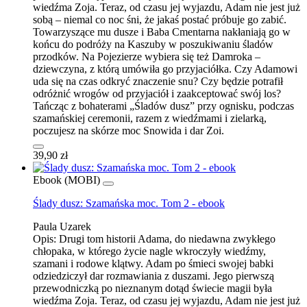
wiedźma Zoja. Teraz, od czasu jej wyjazdu, Adam nie jest już
sobą – niemal co noc śni, że jakaś postać próbuje go zabić.
Towarzyszące mu dusze i Baba Cmentarna nakłaniają go w
końcu do podróży na Kaszuby w poszukiwaniu śladów
przodków. Na Pojezierze wybiera się też Damroka –
dziewczyna, z którą umówiła go przyjaciółka. Czy Adamowi
uda się na czas odkryć znaczenie snu? Czy będzie potrafił
odróżnić wrogów od przyjaciół i zaakceptować swój los?
Tańcząc z bohaterami „Śladów dusz” przy ognisku, podczas
szamańskiej ceremonii, razem z wiedźmami i zielarką,
poczujesz na skórze moc Snowida i dar Zoi.
39,90 zł
Ebook (MOBI)
Ślady dusz: Szamańska moc. Tom 2 - ebook
Paula Uzarek
Opis:
Drugi tom historii Adama, do niedawna zwykłego
chłopaka, w którego życie nagle wkroczyły wiedźmy,
szamani i rodowe klątwy. Adam po śmieci swojej babki
odziedziczył dar rozmawiania z duszami. Jego pierwszą
przewodniczką po nieznanym dotąd świecie magii była
wiedźma Zoja. Teraz, od czasu jej wyjazdu, Adam nie jest już