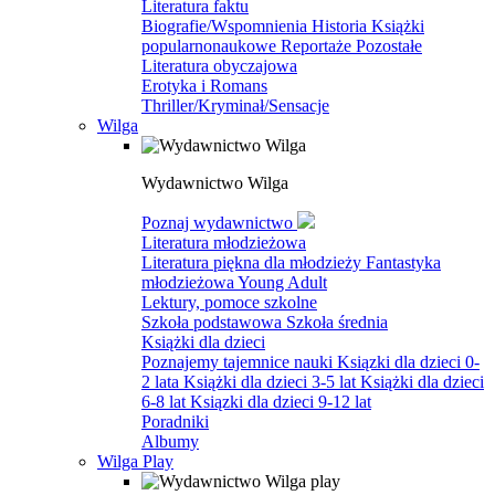
Literatura faktu
Biografie/Wspomnienia
Historia
Książki
popularnonaukowe
Reportaże
Pozostałe
Literatura obyczajowa
Erotyka i Romans
Thriller/Kryminał/Sensacje
Wilga
Wydawnictwo Wilga
Poznaj wydawnictwo
Literatura młodzieżowa
Literatura piękna dla młodzieży
Fantastyka
młodzieżowa
Young Adult
Lektury, pomoce szkolne
Szkoła podstawowa
Szkoła średnia
Książki dla dzieci
Poznajemy tajemnice nauki
Ksiązki dla dzieci 0-
2 lata
Książki dla dzieci 3-5 lat
Książki dla dzieci
6-8 lat
Ksiązki dla dzieci 9-12 lat
Poradniki
Albumy
Wilga Play