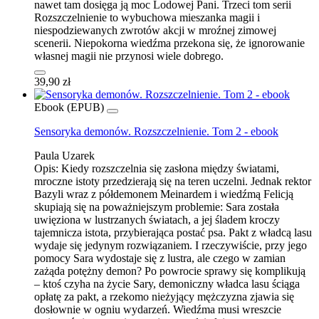
nawet tam dosięga ją moc Lodowej Pani. Trzeci tom serii
Rozszczelnienie to wybuchowa mieszanka magii i
niespodziewanych zwrotów akcji w mroźnej zimowej
scenerii. Niepokorna wiedźma przekona się, że ignorowanie
własnej magii nie przynosi wiele dobrego.
39,90 zł
Ebook (EPUB)
Sensoryka demonów. Rozszczelnienie. Tom 2 - ebook
Paula Uzarek
Opis:
Kiedy rozszczelnia się zasłona między światami,
mroczne istoty przedzierają się na teren uczelni. Jednak rektor
Bazyli wraz z półdemonem Meinardem i wiedźmą Felicją
skupiają się na poważniejszym problemie: Sara została
uwięziona w lustrzanych światach, a jej śladem kroczy
tajemnicza istota, przybierająca postać psa. Pakt z władcą lasu
wydaje się jedynym rozwiązaniem. I rzeczywiście, przy jego
pomocy Sara wydostaje się z lustra, ale czego w zamian
zażąda potężny demon? Po powrocie sprawy się komplikują
– ktoś czyha na życie Sary, demoniczny władca lasu ściąga
opłatę za pakt, a rzekomo nieżyjący mężczyzna zjawia się
dosłownie w ogniu wydarzeń. Wiedźma musi wreszcie