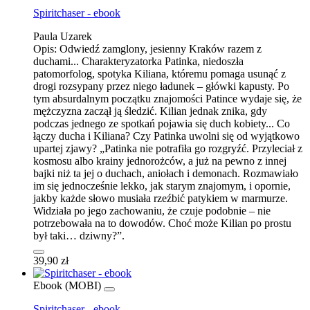
Spiritchaser - ebook
Paula Uzarek
Opis:
Odwiedź zamglony, jesienny Kraków razem z
duchami... Charakteryzatorka Patinka, niedoszła
patomorfolog, spotyka Kiliana, któremu pomaga usunąć z
drogi rozsypany przez niego ładunek – główki kapusty. Po
tym absurdalnym początku znajomości Patince wydaje się, że
mężczyzna zaczął ją śledzić. Kilian jednak znika, gdy
podczas jednego ze spotkań pojawia się duch kobiety... Co
łączy ducha i Kiliana? Czy Patinka uwolni się od wyjątkowo
upartej zjawy? „Patinka nie potrafiła go rozgryźć. Przyleciał z
kosmosu albo krainy jednorożców, a już na pewno z innej
bajki niż ta jej o duchach, aniołach i demonach. Rozmawiało
im się jednocześnie lekko, jak starym znajomym, i opor­nie,
jakby każde słowo musiała rzeźbić patykiem w marmurze.
Wi­działa po jego zachowaniu, że czuje podobnie – nie
potrzebowała na to dowodów. Choć może Kilian po prostu
był taki… dziwny?”.
39,90 zł
Ebook (MOBI)
Spiritchaser - ebook