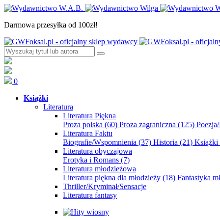
Darmowa przesyłka od 100zł!
0
Książki
Literatura
Literatura Piękna
Proza polska
(60)
Proza zagraniczna
(125)
Poezja
Literatura Faktu
Biografie/Wspomnienia
(37)
Historia
(21)
Książki
Literatura obyczajowa
Erotyka i Romans
(7)
Literatura młodzieżowa
Literatura piękna dla młodzieży
(18)
Fantastyka 
Thriller/Kryminał/Sensacje
Literatura fantasy