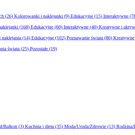
ych
(26)
Kolorowanki i naklejanki
(9)
Edukacyjne
(15)
Interaktywne
(7
naklejanki
(168)
Edukacyjne
(60)
Interaktywne
(40)
Kreatywne i aktyw
 naklejania
(14)
Edukacyjne
(102)
Poznawanie świata
(86)
Kreatywne 
nia świata
(25)
Pozostałe
(19)
d/Balkon
(3)
Kuchnia i dieta
(35)
Moda/Uroda/Zdrowie
(13)
Rodzina/