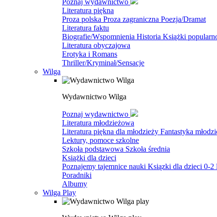
Poznaj wydawnictwo
Literatura piękna
Proza polska
Proza zagraniczna
Poezja/Dramat
Literatura faktu
Biografie/Wspomnienia
Historia
Książki popular
Literatura obyczajowa
Erotyka i Romans
Thriller/Kryminał/Sensacje
Wilga
Wydawnictwo Wilga
Poznaj wydawnictwo
Literatura młodzieżowa
Literatura piękna dla młodzieży
Fantastyka młodz
Lektury, pomoce szkolne
Szkoła podstawowa
Szkoła średnia
Książki dla dzieci
Poznajemy tajemnice nauki
Ksiązki dla dzieci 0-2 
Poradniki
Albumy
Wilga Play