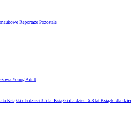
nonaukowe
Reportaże
Pozostałe
ieżowa
Young Adult
lata
Książki dla dzieci 3-5 lat
Książki dla dzieci 6-8 lat
Ksiązki dla dziec