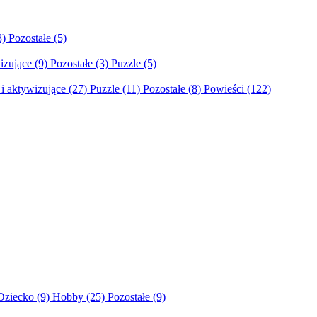
8)
Pozostałe
(5)
izujące
(9)
Pozostałe
(3)
Puzzle
(5)
i aktywizujące
(27)
Puzzle
(11)
Pozostałe
(8)
Powieści
(122)
Dziecko
(9)
Hobby
(25)
Pozostałe
(9)