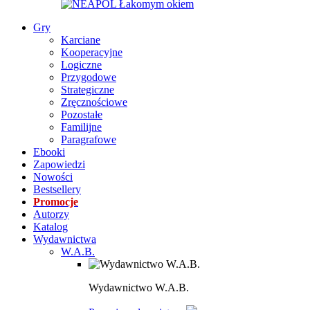
Gry
Karciane
Kooperacyjne
Logiczne
Przygodowe
Strategiczne
Zręcznościowe
Pozostałe
Familijne
Paragrafowe
Ebooki
Zapowiedzi
Nowości
Bestsellery
Promocje
Autorzy
Katalog
Wydawnictwa
W.A.B.
Wydawnictwo W.A.B.