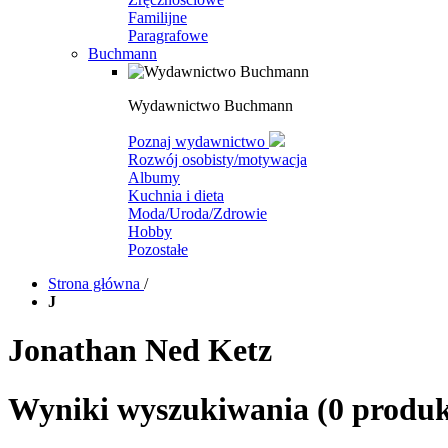
Familijne
Paragrafowe
Buchmann
Wydawnictwo Buchmann
Poznaj wydawnictwo
Rozwój osobisty/motywacja
Albumy
Kuchnia i dieta
Moda/Uroda/Zdrowie
Hobby
Pozostałe
Strona główna
/
J
Jonathan Ned Ketz
Wyniki wyszukiwania
(0 produ