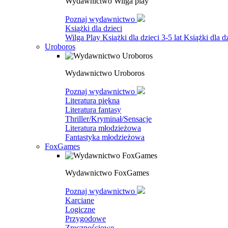
Wydawnictwo Wilga play
Poznaj wydawnictwo
Książki dla dzieci
Wilga Play
Książki dla dzieci 3-5 lat
Książki dla dz
Uroboros
Wydawnictwo Uroboros
Poznaj wydawnictwo
Literatura piękna
Literatura fantasy
Thriller/Kryminał/Sensacje
Literatura młodzieżowa
Fantastyka młodzieżowa
FoxGames
Wydawnictwo FoxGames
Poznaj wydawnictwo
Karciane
Logiczne
Przygodowe
Zręcznościowe