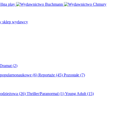
/Dramat
(2)
 popularnonaukowe
(6)
Reportaże
(45)
Pozostałe
(7)
młodzieżowa
(26)
Thriller/Paranormal
(1)
Young Adult
(15)