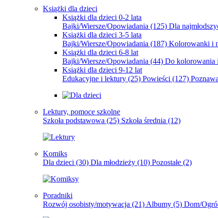
Książki dla dzieci
Książki dla dzieci 0-2 lata
Bajki/Wiersze/Opowiadania
(125)
Dla najmłodsz
Książki dla dzieci 3-5 lata
Bajki/Wiersze/Opowiadania
(187)
Kolorowanki i 
Książki dla dzieci 6-8 lat
Bajki/Wiersze/Opowiadania
(44)
Do kolorowania i
Książki dla dzieci 9-12 lat
Edukacyjne i lektury
(25)
Powieści
(127)
Poznawa
Lektury, pomoce szkolne
Szkoła podstawowa
(25)
Szkoła średnia
(12)
Komiks
Dla dzieci
(30)
Dla młodzieży
(10)
Pozostałe
(2)
Poradniki
Rozwój osobisty/motywacja
(21)
Albumy
(5)
Dom/Ogró