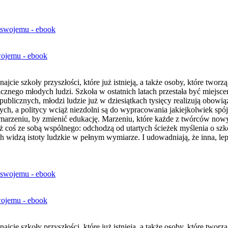
wojemu - ebook
najcie szkoły przyszłości, które już istnieją, a także osoby, które twor
hicznego młodych ludzi. Szkoła w ostatnich latach przestała być miejs
blicznych, młodzi ludzie już w dziesiątkach tysięcy realizują obowiąze
ch, a politycy wciąż niezdolni są do wypracowania jakiejkolwiek spój
 marzeniu, by zmienić edukację. Marzeniu, które każde z twórców now
też coś ze sobą wspólnego: odchodzą od utartych ścieżek myślenia o s
 widzą istoty ludzkie w pełnym wymiarze. I udowadniają, że inna, leps
wojemu - ebook
najcie szkoły przyszłości, które już istnieją, a także osoby, które twor