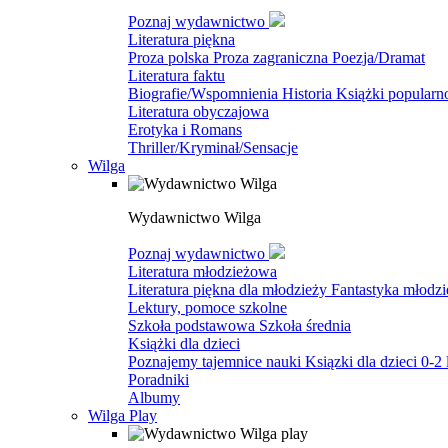
Poznaj wydawnictwo
Literatura piękna
Proza polska
Proza zagraniczna
Poezja/Dramat
Literatura faktu
Biografie/Wspomnienia
Historia
Książki popular
Literatura obyczajowa
Erotyka i Romans
Thriller/Kryminał/Sensacje
Wilga
Wydawnictwo Wilga
Poznaj wydawnictwo
Literatura młodzieżowa
Literatura piękna dla młodzieży
Fantastyka młodz
Lektury, pomoce szkolne
Szkoła podstawowa
Szkoła średnia
Książki dla dzieci
Poznajemy tajemnice nauki
Ksiązki dla dzieci 0-2 
Poradniki
Albumy
Wilga Play