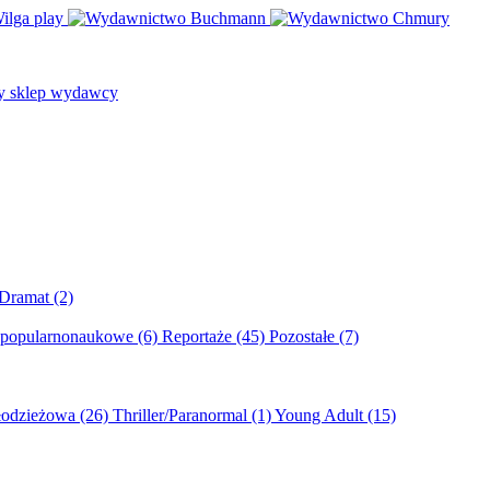
/Dramat
(2)
 popularnonaukowe
(6)
Reportaże
(45)
Pozostałe
(7)
młodzieżowa
(26)
Thriller/Paranormal
(1)
Young Adult
(15)