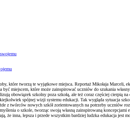
swojemu
 osoby, które tworzą te wyjątkowe miejsca. Reportaż Mikołaja Marceli, ek
ała być miejscem, które może zainspirować uczniów do szukania własny
alizują obowiązek szkolny poza szkołą, ale też coraz częściej cierpią 
kiejkolwiek spójnej wizji systemu edukacji. Tak wygląda sytuacja szk
żde z twórców nowych szkół zorientowanych na potrzeby uczniów rozum
k myślenia o szkole, tworząc swoją własną zainspirowaną koncepcjami 
, że inna, lepsza i przede wszystkim bardziej ludzka edukacja jest moż