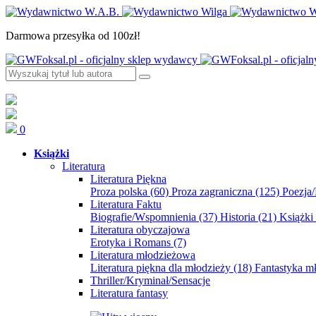
Darmowa przesyłka od 100zł!
0
Książki
Literatura
Literatura Piękna
Proza polska
(60)
Proza zagraniczna
(125)
Poezja
Literatura Faktu
Biografie/Wspomnienia
(37)
Historia
(21)
Książki
Literatura obyczajowa
Erotyka i Romans
(7)
Literatura młodzieżowa
Literatura piękna dla młodzieży
(18)
Fantastyka 
Thriller/Kryminał/Sensacje
Literatura fantasy