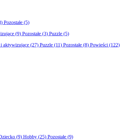
8)
Pozostałe
(5)
izujące
(9)
Pozostałe
(3)
Puzzle
(5)
i aktywizujące
(27)
Puzzle
(11)
Pozostałe
(8)
Powieści
(122)
Dziecko
(9)
Hobby
(25)
Pozostałe
(9)