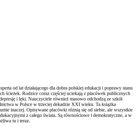
sperta od lat działającego dla dobra polskiej edukacji i poprawy stanu
ch ścieżek. Rodzice coraz częściej uciekają z placówek publicznych
na depresję i lęki. Nauczyciele również masowo odchodzą ze szkół
olnictwa w Polsce w trzeciej dekadzie XXI wieku. Ta książka
ie inaczej. Opisywane placówki różnią się od siebie, ale wszystkie
edukacyjnymi z całego świata. Są równościowe i demokratyczne, a w
liwa tu i teraz.