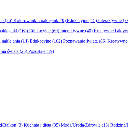
ych
(26)
Kolorowanki i naklejanki
(9)
Edukacyjne
(15)
Interaktywne
(7
naklejanki
(168)
Edukacyjne
(60)
Interaktywne
(40)
Kreatywne i aktyw
 naklejania
(14)
Edukacyjne
(102)
Poznawanie świata
(86)
Kreatywne 
nia świata
(25)
Pozostałe
(19)
d/Balkon
(3)
Kuchnia i dieta
(35)
Moda/Uroda/Zdrowie
(13)
Rodzina/