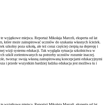
zą te wyjątkowe miejsca. Reportaż Mikołaja Marceli, eksperta od lat
cem, które może zainspirować uczniów do szukania własnych ścieżek.
k szkolny poza szkołą, ale też coraz częściej cierpią na depresję i
nej wizji systemu edukacji. Tak wygląda sytuacja szkolnictwa w
ych szkół zorientowanych na potrzeby uczniów rozumie inaczej.
zkole, tworząc swoją własną zainspirowaną koncepcjami edukacyjnymi
za i przede wszystkim bardziej ludzka edukacja jest możliwa tu i
zą te wyjątkowe miejsca. Reportaż Mikołaja Marceli, eksperta od lat