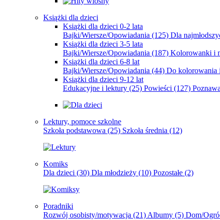
Książki dla dzieci
Książki dla dzieci 0-2 lata
Bajki/Wiersze/Opowiadania
(125)
Dla najmłodsz
Książki dla dzieci 3-5 lata
Bajki/Wiersze/Opowiadania
(187)
Kolorowanki i 
Książki dla dzieci 6-8 lat
Bajki/Wiersze/Opowiadania
(44)
Do kolorowania i
Książki dla dzieci 9-12 lat
Edukacyjne i lektury
(25)
Powieści
(127)
Poznawa
Lektury, pomoce szkolne
Szkoła podstawowa
(25)
Szkoła średnia
(12)
Komiks
Dla dzieci
(30)
Dla młodzieży
(10)
Pozostałe
(2)
Poradniki
Rozwój osobisty/motywacja
(21)
Albumy
(5)
Dom/Ogró