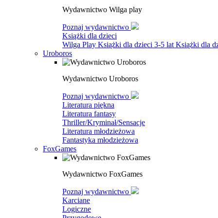
Wydawnictwo Wilga play
Poznaj wydawnictwo
Książki dla dzieci
Wilga Play
Książki dla dzieci 3-5 lat
Książki dla dz
Uroboros
Wydawnictwo Uroboros
Poznaj wydawnictwo
Literatura piękna
Literatura fantasy
Thriller/Kryminał/Sensacje
Literatura młodzieżowa
Fantastyka młodzieżowa
FoxGames
Wydawnictwo FoxGames
Poznaj wydawnictwo
Karciane
Logiczne
Przygodowe