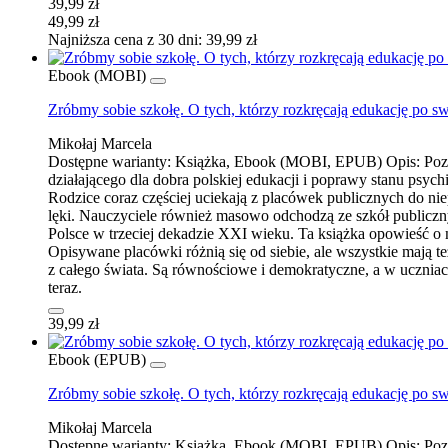
39,99 zł
49,99 zł
Najniższa cena z 30 dni: 39,99 zł
Ebook (MOBI)
Zróbmy sobie szkołę. O tych, którzy rozkręcają edukację po s
Mikołaj Marcela
Dostępne warianty:
Książka, Ebook (MOBI, EPUB)
Opis:
Poz
działającego dla dobra polskiej edukacji i poprawy stanu psyc
Rodzice coraz częściej uciekają z placówek publicznych do niepu
lęki. Nauczyciele również masowo odchodzą ze szkół publiczny
Polsce w trzeciej dekadzie XXI wieku. Ta książka opowieść o
Opisywane placówki różnią się od siebie, ale wszystkie mają 
z całego świata. Są równościowe i demokratyczne, a w uczniach
teraz.
39,99 zł
Ebook (EPUB)
Zróbmy sobie szkołę. O tych, którzy rozkręcają edukację po s
Mikołaj Marcela
Dostępne warianty:
Książka, Ebook (MOBI, EPUB)
Opis:
Poz