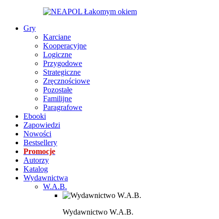
Gry
Karciane
Kooperacyjne
Logiczne
Przygodowe
Strategiczne
Zręcznościowe
Pozostałe
Familijne
Paragrafowe
Ebooki
Zapowiedzi
Nowości
Bestsellery
Promocje
Autorzy
Katalog
Wydawnictwa
W.A.B.
Wydawnictwo W.A.B.