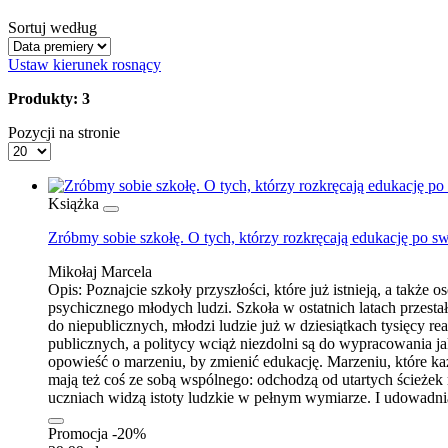
Sortuj według
Ustaw kierunek rosnący
Produkty: 3
Pozycji na stronie
Książka
Zróbmy sobie szkołę. O tych, którzy rozkręcają edukację po 
Mikołaj Marcela
Opis:
Poznajcie szkoły przyszłości, które już istnieją, a także
psychicznego młodych ludzi. Szkoła w ostatnich latach przest
do niepublicznych, młodzi ludzie już w dziesiątkach tysięcy re
publicznych, a politycy wciąż niezdolni są do wypracowania ja
opowieść o marzeniu, by zmienić edukację. Marzeniu, które ka
mają też coś ze sobą wspólnego: odchodzą od utartych ścieże
uczniach widzą istoty ludzkie w pełnym wymiarze. I udowadniają
Promocja -20%