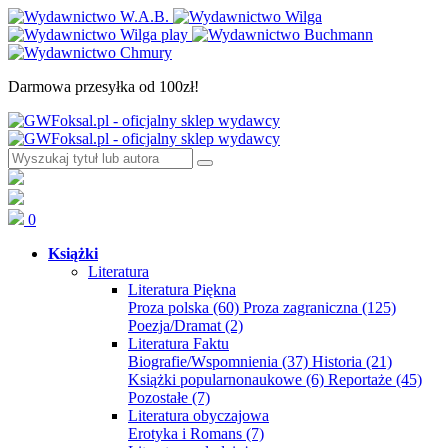
Darmowa przesyłka od 100zł!
0
Książki
Literatura
Literatura Piękna
Proza polska
(60)
Proza zagraniczna
(125)
Poezja/Dramat
(2)
Literatura Faktu
Biografie/Wspomnienia
(37)
Historia
(21)
Książki popularnonaukowe
(6)
Reportaże
(45)
Pozostałe
(7)
Literatura obyczajowa
Erotyka i Romans
(7)