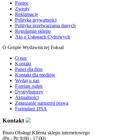
Pomoc
Zwroty
Reklamacje
Polityka prywatności
Polityka przetwarzania danych
Regulamin sklepu
Akt o Usługach Cyfrowych
O Grupie Wydawniczej Foksal
O nas
Kontakt
Panel dla firm
Kontakt dla mediów
Wydaj u nas
Foreign rights
Dystrybutorzy
Aktualności
Zgłaszanie naruszeń prawa
Formularz DSA
Kontakt
Biuro Obsługi Klienta sklepu internetowego
(Pn - Pt: 9:00 - 17:00)