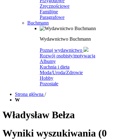
Przygodowe
Zręcznościowe
Familijne
Paragrafowe
Buchmann
Wydawnictwo Buchmann
Poznaj wydawnictwo
Rozwój osobisty/motywacja
Albumy
Kuchnia i dieta
Moda/Uroda/Zdrowie
Hobby
Pozostałe
Strona główna
/
W
Władysław Bełza
Wyniki wyszukiwania
(0