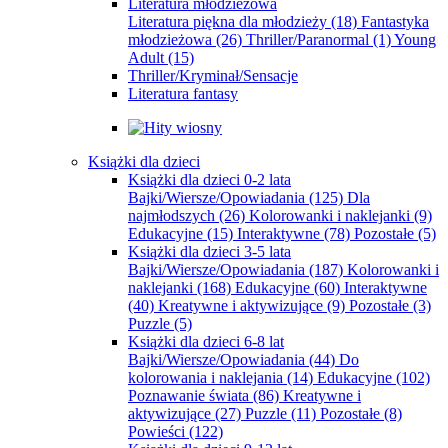
Literatura młodzieżowa
Literatura piękna dla młodzieży
(18)
Fantastyka
młodzieżowa
(26)
Thriller/Paranormal
(1)
Young
Adult
(15)
Thriller/Kryminał/Sensacje
Literatura fantasy
Książki dla dzieci
Książki dla dzieci 0-2 lata
Bajki/Wiersze/Opowiadania
(125)
Dla
najmłodszych
(26)
Kolorowanki i naklejanki
(9)
Edukacyjne
(15)
Interaktywne
(78)
Pozostałe
(5)
Książki dla dzieci 3-5 lata
Bajki/Wiersze/Opowiadania
(187)
Kolorowanki i
naklejanki
(168)
Edukacyjne
(60)
Interaktywne
(40)
Kreatywne i aktywizujące
(9)
Pozostałe
(3)
Puzzle
(5)
Książki dla dzieci 6-8 lat
Bajki/Wiersze/Opowiadania
(44)
Do
kolorowania i naklejania
(14)
Edukacyjne
(102)
Poznawanie świata
(86)
Kreatywne i
aktywizujące
(27)
Puzzle
(11)
Pozostałe
(8)
Powieści
(122)