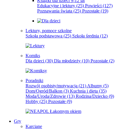
Książki dla dzieci 9-12 lat
Edukacyjne i lektury
(25)
Powieści
(127)
Poznawania świata
(25)
Pozostałe
(19)
Lektury, pomoce szkolne
Szkoła podstawowa
(25)
Szkoła średnia
(12)
Komiks
Dla dzieci
(30)
Dla młodzieży
(10)
Pozostałe
(2)
Poradniki
Rozwój osobisty/motywacja
(21)
Albumy
(5)
Dom/Ogród/Balkon
(3)
Kuchnia i dieta
(35)
Moda/Uroda/Zdrowie
(13)
Rodzina/Dziecko
(9)
Hobby
(25)
Pozostałe
(9)
Gry
Karciane