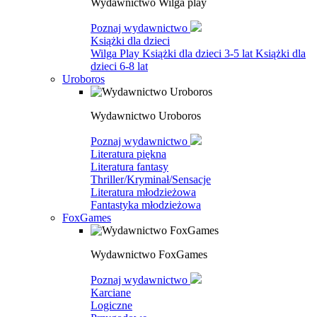
Wydawnictwo Wilga play
Poznaj wydawnictwo
Książki dla dzieci
Wilga Play
Książki dla dzieci 3-5 lat
Książki dla
dzieci 6-8 lat
Uroboros
Wydawnictwo Uroboros
Poznaj wydawnictwo
Literatura piękna
Literatura fantasy
Thriller/Kryminał/Sensacje
Literatura młodzieżowa
Fantastyka młodzieżowa
FoxGames
Wydawnictwo FoxGames
Poznaj wydawnictwo
Karciane
Logiczne