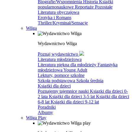
Biografie/Wspomnienia
Historia
Książki
popularnonaukowe
Reportaże
Pozostałe
Literatura obyczajowa
Erotyka i Romans
Thriller/Kryminał/Sensacje
Wilga
Wydawnictwo Wilga
Poznaj wydawnictwo
Literatura młodzieżowa
Literatura piękna dla młodzieży
Fantastyka
młodzieżowa
Young Adult
Lektury, pomoce szkolne
Szkoła podstawowa
Szkoła średnia
Książki dla dzieci
Poznajemy tajemnice nauki
Ksiązki dla dzieci 0-
2 lata
Książki dla dzieci 3-5 lat
Książki dla dzieci
6-8 lat
Ksiązki dla dzieci 9-12 lat
Poradniki
Albumy
Wilga Play