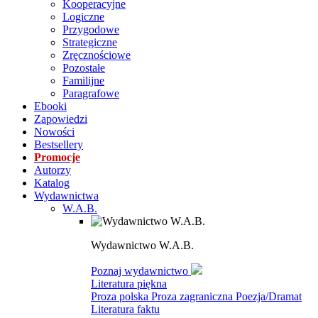
Kooperacyjne
Logiczne
Przygodowe
Strategiczne
Zręcznościowe
Pozostałe
Familijne
Paragrafowe
Ebooki
Zapowiedzi
Nowości
Bestsellery
Promocje
Autorzy
Katalog
Wydawnictwa
W.A.B.
Wydawnictwo W.A.B.
Poznaj wydawnictwo
Literatura piękna
Proza polska
Proza zagraniczna
Poezja/Dramat
Literatura faktu