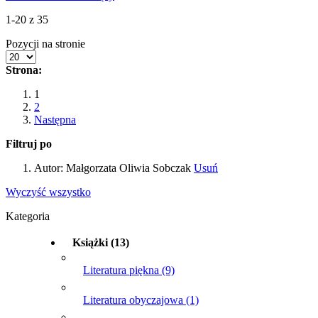
1-20 z 35
Pozycji na stronie
Strona:
1
2
Następna
Filtruj po
Autor:
Małgorzata Oliwia Sobczak
Usuń
Wyczyść wszystko
Kategoria
Książki
(13)
Literatura piękna
(9)
Literatura obyczajowa
(1)