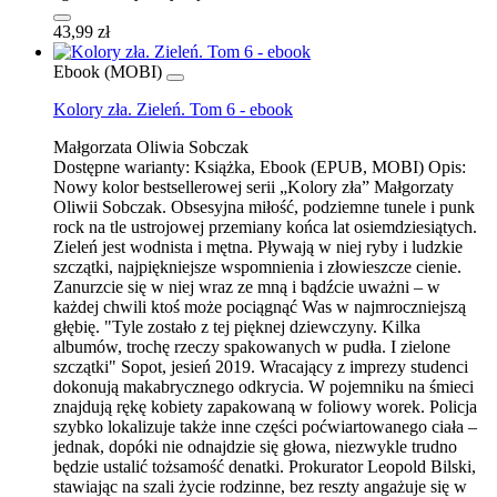
43,99 zł
Ebook (MOBI)
Kolory zła. Zieleń. Tom 6 - ebook
Małgorzata Oliwia Sobczak
Dostępne warianty:
Książka, Ebook (EPUB, MOBI)
Opis:
Nowy kolor bestsellerowej serii „Kolory zła” Małgorzaty
Oliwii Sobczak. Obsesyjna miłość, podziemne tunele i punk
rock na tle ustrojowej przemiany końca lat osiemdziesiątych.
Zieleń jest wodnista i mętna. Pływają w niej ryby i ludzkie
szczątki, najpiękniejsze wspomnienia i złowieszcze cienie.
Zanurzcie się w niej wraz ze mną i bądźcie uważni – w
każdej chwili ktoś może pociągnąć Was w najmroczniejszą
głębię. "Tyle zostało z tej pięknej dziewczyny. Kilka
albumów, trochę rzeczy spakowanych w pudła. I zielone
szczątki" Sopot, jesień 2019. Wracający z imprezy studenci
dokonują makabrycznego odkrycia. W pojemniku na śmieci
znajdują rękę kobiety zapakowaną w foliowy worek. Policja
szybko lokalizuje także inne części poćwiartowanego ciała –
jednak, dopóki nie odnajdzie się głowa, niezwykle trudno
będzie ustalić tożsamość denatki. Prokurator Leopold Bilski,
stawiając na szali życie rodzinne, bez reszty angażuje się w