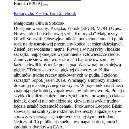
Ebook (EPUB)
Kolory zła. Zieleń. Tom 6 - ebook
Małgorzata Oliwia Sobczak
Dostępne warianty:
Książka, Ebook (EPUB, MOBI)
Opis:
Nowy kolor bestsellerowej serii „Kolory zła” Małgorzaty
Oliwii Sobczak. Obsesyjna miłość, podziemne tunele i punk
rock na tle ustrojowej przemiany końca lat osiemdziesiątych.
Zieleń jest wodnista i mętna. Pływają w niej ryby i ludzkie
szczątki, najpiękniejsze wspomnienia i złowieszcze cienie.
Zanurzcie się w niej wraz ze mną i bądźcie uważni – w
każdej chwili ktoś może pociągnąć Was w najmroczniejszą
głębię. "Tyle zostało z tej pięknej dziewczyny. Kilka
albumów, trochę rzeczy spakowanych w pudła. I zielone
szczątki" Sopot, jesień 2019. Wracający z imprezy studenci
dokonują makabrycznego odkrycia. W pojemniku na śmieci
znajdują rękę kobiety zapakowaną w foliowy worek. Policja
szybko lokalizuje także inne części poćwiartowanego ciała –
jednak, dopóki nie odnajdzie się głowa, niezwykle trudno
będzie ustalić tożsamość denatki. Prokurator Leopold Bilski,
stawiając na szali życie rodzinne, bez reszty angażuje się w
sprawę, wspierając się najnowocześniejszymi metodami
śledczymi. Ta publikacja spełnia wymagania dostępności
zgodnie z dyrektywą EAA.