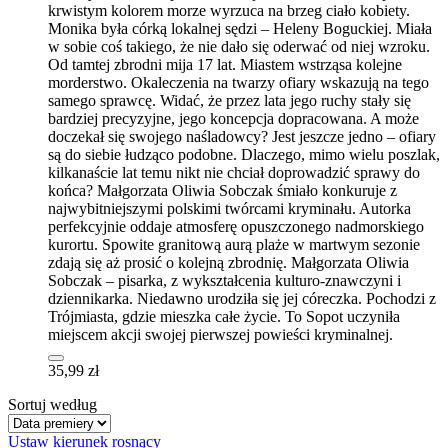
krwistym kolorem morze wyrzuca na brzeg ciało kobiety.
Monika była córką lokalnej sędzi – Heleny Boguckiej. Miała
w sobie coś takiego, że nie dało się oderwać od niej wzroku.
Od tamtej zbrodni mija 17 lat. Miastem wstrząsa kolejne
morderstwo. Okaleczenia na twarzy ofiary wskazują na tego
samego sprawcę. Widać, że przez lata jego ruchy stały się
bardziej precyzyjne, jego koncepcja dopracowana. A może
doczekał się swojego naśladowcy? Jest jeszcze jedno – ofiary
są do siebie łudząco podobne. Dlaczego, mimo wielu poszlak,
kilkanaście lat temu nikt nie chciał doprowadzić sprawy do
końca? Małgorzata Oliwia Sobczak śmiało konkuruje z
najwybitniejszymi polskimi twórcami kryminału. Autorka
perfekcyjnie oddaje atmosferę opuszczonego nadmorskiego
kurortu. Spowite granitową aurą plaże w martwym sezonie
zdają się aż prosić o kolejną zbrodnię. Małgorzata Oliwia
Sobczak – pisarka, z wykształcenia kulturo-znawczyni i
dziennikarka. Niedawno urodziła się jej córeczka. Pochodzi z
Trójmiasta, gdzie mieszka całe życie. To Sopot uczyniła
miejscem akcji swojej pierwszej powieści kryminalnej.
35,99 zł
Sortuj według
Ustaw kierunek rosnący