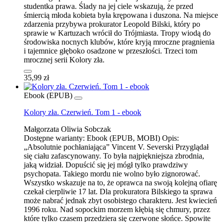
studentka prawa. Ślady na jej ciele wskazują, że przed
śmiercią młoda kobieta była krępowana i duszona. Na miejsce
zdarzenia przybywa prokurator Leopold Bilski, który po
sprawie w Kartuzach wrócił do Trójmiasta. Tropy wiodą do
środowiska nocnych klubów, które kryją mroczne pragnienia
i tajemnice głęboko osadzone w przeszłości. Trzeci tom
mrocznej serii Kolory zła.
35,99 zł
Ebook (EPUB)
Kolory zła. Czerwień. Tom 1 - ebook
Małgorzata Oliwia Sobczak
Dostępne warianty:
Ebook (EPUB, MOBI)
Opis:
„Absolutnie pochłaniająca” Vincent V. Severski Przyglądał
się ciału zafascynowany. To była najpiękniejsza zbrodnia,
jaką widział. Dopuścić się jej mógł tylko prawdziwy
psychopata. Takiego mordu nie wolno było zignorować.
Wszystko wskazuje na to, że oprawca na swoją kolejną ofiarę
czekał cierpliwie 17 lat. Dla prokuratora Bilskiego ta sprawa
może nabrać jednak zbyt osobistego charakteru. Jest kwiecień
1996 roku. Nad sopockim morzem kłębią się chmury, przez
które tylko czasem przedziera się czerwone słońce. Spowite