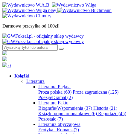
Darmowa przesyłka od 100zł!
0
Książki
Literatura
Literatura Piękna
Proza polska
(60)
Proza zagraniczna
(125)
Poezja/Dramat
(2)
Literatura Faktu
Biografie/Wspomnienia
(37)
Historia
(21)
Książki popularnonaukowe
(6)
Reportaże
(45)
Pozostałe
(7)
Literatura obyczajowa
Erotyka i Romans
(7)