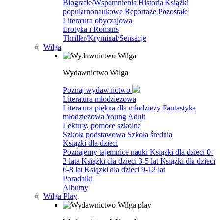
Biografie/Wspomnienia
Historia
Książki
popularnonaukowe
Reportaże
Pozostałe
Literatura obyczajowa
Erotyka i Romans
Thriller/Kryminał/Sensacje
Wilga
Wydawnictwo Wilga
Poznaj wydawnictwo
Literatura młodzieżowa
Literatura piękna dla młodzieży
Fantastyka
młodzieżowa
Young Adult
Lektury, pomoce szkolne
Szkoła podstawowa
Szkoła średnia
Książki dla dzieci
Poznajemy tajemnice nauki
Ksiązki dla dzieci 0-
2 lata
Książki dla dzieci 3-5 lat
Książki dla dzieci
6-8 lat
Ksiązki dla dzieci 9-12 lat
Poradniki
Albumy
Wilga Play