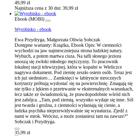
49,99 zł
Najniższa cena z 30 dni: 39,99 zł
Ebook (MOBI)
Wyrobisko - ebook
Ewa Przydryga, Małgorzata Oliwia Sobczak
Dostępne warianty:
Książka, Ebook
Opis:
W ciemności
wychodzi na jaw najmroczniejsza strona ludzkiej natury.
Wybuch, a potem martwa cisza. Na tafli słonego jeziora
unoszą się zwłoki młodego mężczyzny. To pracownik
lokalnej stacji telewizyjnej, która w kopalni w Wieliczce
nagrywa dokument. Pod ziemię zeszło osiem osób. Teraz jest
ich już siedmioro… Zamknięci w labiryncie mrocznych
korytarzy próbują wydostać się na powierzchnię. Zmagają się
nie tylko z lękiem o przetrwanie w ekstremalnych warunkach,
lecz także ze świadomością, że prawdopodobnie wśród nich
jest zabójca. „Tam, pod ziemią, wszystko wydaje się inne. Sól
jest twarda i groźna, z ciemności wyłaniają się cienie, a
ludzka psychika nieprzewidywalnie się wynaturza. Zjedź z
nami w mrok. Wrócisz, a może zostaniesz tam na zawsze?”
Sobczak i Przydryga.
35,99 zł