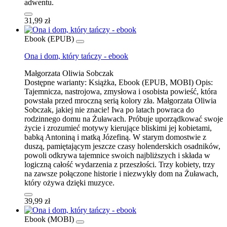
adwentu.
31,99 zł
Ebook (EPUB)
Ona i dom, który tańczy - ebook
Małgorzata Oliwia Sobczak
Dostępne warianty:
Książka, Ebook (EPUB, MOBI)
Opis:
Tajemnicza, nastrojowa, zmysłowa i osobista powieść, która
powstała przed mroczną serią kolory zła. Małgorzata Oliwia
Sobczak, jakiej nie znacie! Iwa po latach powraca do
rodzinnego domu na Żuławach. Próbuje uporządkować swoje
życie i zrozumieć motywy kierujące bliskimi jej kobietami,
babką Antoniną i matką Józefiną. W starym domostwie z
duszą, pamiętającym jeszcze czasy holenderskich osadników,
powoli odkrywa tajemnice swoich najbliższych i składa w
logiczną całość wydarzenia z przeszłości. Trzy kobiety, trzy
na zawsze połączone historie i niezwykły dom na Żuławach,
który ożywa dzięki muzyce.
39,99 zł
Ebook (MOBI)