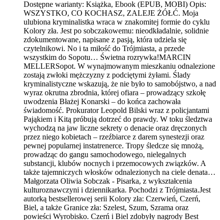
Dostępne warianty:
Książka, Ebook (EPUB, MOBI)
Opis:
WSZYSTKO, CO KOCHASZ, ZALEJE ŻÓŁĆ. Moja
ulubiona kryminalistka wraca w znakomitej formie do cyklu
Kolory zła. Jest po sobczakowemu: nieodkładalnie, solidnie
zdokumentowane, napisane z pasją, która udziela się
czytelnikowi. No i ta miłość do Trójmiasta, a przede
wszystkim do Sopotu… Świetna rozrywka!MARCIN
MELLERSopot. W wynajmowanym mieszkaniu odnalezione
zostają zwłoki mężczyzny z podciętymi żyłami. Ślady
kryminalistyczne wskazują, że nie było to samobójstwo, a nad
wyraz okrutna zbrodnia, której ofiara – prowadzący szkołę
uwodzenia Błażej Konarski – do końca zachowała
świadomość. Prokurator Leopold Bilski wraz z policjantami
Pająkiem i Kitą próbują dotrzeć do prawdy. W toku śledztwa
wychodzą na jaw liczne sekrety o denacie oraz dręczonych
przez niego kobietach – rzeźbiarce z darem synestezji oraz
pewnej popularnej instatrenerce. Tropy śledcze się mnożą,
prowadząc do gangu samochodowego, nielegalnych
substancji, klubów nocnych i przemocowych związków. A
także tajemniczych włosków odnalezionych na ciele denata…
Małgorzata Oliwia Sobczak - Pisarka, z wykształcenia
kulturoznawczyni i dziennikarka. Pochodzi z Trójmiasta.Jest
autorką bestsellerowej serii Kolory zła: Czerwień, Czerń,
Biel, a także Granice zła: Szelest, Szum, Szrama oraz
powieści Wyrobisko. Czerń i Biel zdobyły nagrody Best