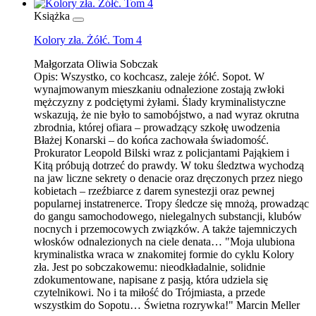
Książka
Kolory zła. Żółć. Tom 4
Małgorzata Oliwia Sobczak
Opis:
Wszystko, co kochcasz, zaleje żółć. Sopot. W
wynajmowanym mieszkaniu odnalezione zostają zwłoki
mężczyzny z podciętymi żyłami. Ślady kryminalistyczne
wskazują, że nie było to samobójstwo, a nad wyraz okrutna
zbrodnia, której ofiara – prowadzący szkołę uwodzenia
Błażej Konarski – do końca zachowała świadomość.
Prokurator Leopold Bilski wraz z policjantami Pająkiem i
Kitą próbują dotrzeć do prawdy. W toku śledztwa wychodzą
na jaw liczne sekrety o denacie oraz dręczonych przez niego
kobietach – rzeźbiarce z darem synestezji oraz pewnej
popularnej instatrenerce. Tropy śledcze się mnożą, prowadząc
do gangu samochodowego, nielegalnych substancji, klubów
nocnych i przemocowych związków. A także tajemniczych
włosków odnalezionych na ciele denata… "Moja ulubiona
kryminalistka wraca w znakomitej formie do cyklu Kolory
zła. Jest po sobczakowemu: nieodkładalnie, solidnie
zdokumentowane, napisane z pasją, która udziela się
czytelnikowi. No i ta miłość do Trójmiasta, a przede
wszystkim do Sopotu… Świetna rozrywka!" Marcin Meller