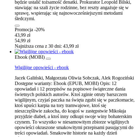
będzie ustalić tożsamość denatki. Prokurator Leopold Bilski,
stawiając na szali życie rodzinne, bez reszty angażuje się w
sprawę, wspierając się najnowocześniejszymi metodami
śledczymi.
Promocja -20%
43,99 zł
54,99 zł
Najniższa cena z 30 dni: 43,99 zł
Ebook (MOBI)
Wigilijne opowieści - ebook
Jacek Galiński, Małgorzata Oliwia Sobczak, Alek Rogoziński
Dostępne warianty:
Ebook (EPUB, MOBI)
Opis:
12
opowiadań i 12 przepisów na popisowe świąteczne dania
świetnych polskich autorów. Ktoś zginie otruty barszczem
wigilijnym, czyjaś paczka na święta zgubi się w paczkomacie,
ktoś upuści karpia na tory tramwajowe, ktoś się
nieszczęśliwie zakocha, do kogoś w zastępstwie Mikołaja
przyjdzie diabeł, a ktoś inny odkupi swoje winy bohaterskim
czynem. To wszystko w niesamowitym zbiorze wigilijnych
opowieści okraszone smakowitymi przepisami pasującymi do
treści opowiadań. Smakowite historie na każdy dzień