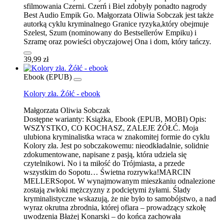
sfilmowania Czerni. Czerń i Biel zdobyły ponadto nagrody
Best Audio Empik Go. Małgorzata Oliwia Sobczak jest także
autorką cyklu kryminalnego Granice ryzyka,który obejmuje
Szelest, Szum (nominowany do Bestsellerów Empiku) i
Szramę oraz powieści obyczajowej Ona i dom, który tańczy.
39,99 zł
Ebook (EPUB)
Kolory zła. Żółć - ebook
Małgorzata Oliwia Sobczak
Dostępne warianty:
Książka, Ebook (EPUB, MOBI)
Opis:
WSZYSTKO, CO KOCHASZ, ZALEJE ŻÓŁĆ. Moja
ulubiona kryminalistka wraca w znakomitej formie do cyklu
Kolory zła. Jest po sobczakowemu: nieodkładalnie, solidnie
zdokumentowane, napisane z pasją, która udziela się
czytelnikowi. No i ta miłość do Trójmiasta, a przede
wszystkim do Sopotu… Świetna rozrywka!MARCIN
MELLERSopot. W wynajmowanym mieszkaniu odnalezione
zostają zwłoki mężczyzny z podciętymi żyłami. Ślady
kryminalistyczne wskazują, że nie było to samobójstwo, a nad
wyraz okrutna zbrodnia, której ofiara – prowadzący szkołę
uwodzenia Błażej Konarski – do końca zachowała