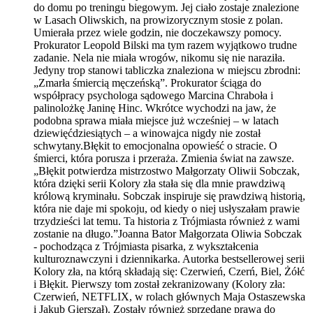
do domu po treningu biegowym. Jej ciało zostaje znalezione
w Lasach Oliwskich, na prowizorycznym stosie z polan.
Umierała przez wiele godzin, nie doczekawszy pomocy.
Prokurator Leopold Bilski ma tym razem wyjątkowo trudne
zadanie. Nela nie miała wrogów, nikomu się nie naraziła.
Jedyny trop stanowi tabliczka znaleziona w miejscu zbrodni:
„Zmarła śmiercią męczeńską”. Prokurator ściąga do
współpracy psychologa sądowego Marcina Chraboła i
palinolożkę Janinę Hinc. Wkrótce wychodzi na jaw, że
podobna sprawa miała miejsce już wcześniej – w latach
dziewięćdziesiątych – a winowajca nigdy nie został
schwytany.Błękit to emocjonalna opowieść o stracie. O
śmierci, która porusza i przeraża. Zmienia świat na zawsze.
„Błękit potwierdza mistrzostwo Małgorzaty Oliwii Sobczak,
która dzięki serii Kolory zła stała się dla mnie prawdziwą
królową kryminału. Sobczak inspiruje się prawdziwą historią,
która nie daje mi spokoju, od kiedy o niej usłyszałam prawie
trzydzieści lat temu. Ta historia z Trójmiasta również z wami
zostanie na długo.”Joanna Bator Małgorzata Oliwia Sobczak
- pochodząca z Trójmiasta pisarka, z wykształcenia
kulturoznawczyni i dziennikarka. Autorka bestsellerowej serii
Kolory zła, na którą składają się: Czerwień, Czerń, Biel, Żółć
i Błękit. Pierwszy tom został zekranizowany (Kolory zła:
Czerwień, NETFLIX, w rolach głównych Maja Ostaszewska
i Jakub Gierszał). Zostały również sprzedane prawa do