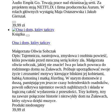
Audio Empik Go. Trwają prace nad ekranizacją serii. Za
projektem stoją NETFLIX i firma producencka Aurum. W
rolach głównych wystąpią Maja Ostaszewska i Jakub
Gierszał.
39,99 zł
Książka
Ona i dom, który tańczy
Małgorzata Oliwia Sobczak
Opis:
Tajemnicza, nastrojowa, zmysłowa i osobista powieść,
która powstała przed mroczną serią kolory zła. Małgorzata
oliwia sobczak, jakiej nie znacie! Iwa po latach powraca do
rodzinnego domu na Żuławach. Próbuje uporządkować swoje
życie i zrozumieć motywy kierujące bliskimi jej kobietami,
babką Antoniną i matką Józefiną. W starym domostwie z
duszą, pamiętającym jeszcze czasy holenderskich osadników,
powoli odkrywa tajemnice swoich najbliższych i składa w
logiczną całość wydarzenia z przeszłości. Trzy kobiety, trzy
na zawsze połączone historie i niezwykły dom na Żuławach,
który ożywa dzięki muzyce.
Produkt niedostępny
39,99 zł