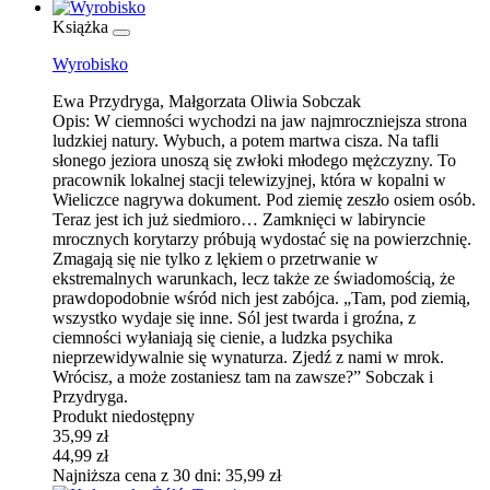
Książka
Wyrobisko
Ewa Przydryga, Małgorzata Oliwia Sobczak
Opis:
W ciemności wychodzi na jaw najmroczniejsza strona
ludzkiej natury. Wybuch, a potem martwa cisza. Na tafli
słonego jeziora unoszą się zwłoki młodego mężczyzny. To
pracownik lokalnej stacji telewizyjnej, która w kopalni w
Wieliczce nagrywa dokument. Pod ziemię zeszło osiem osób.
Teraz jest ich już siedmioro… Zamknięci w labiryncie
mrocznych korytarzy próbują wydostać się na powierzchnię.
Zmagają się nie tylko z lękiem o przetrwanie w
ekstremalnych warunkach, lecz także ze świadomością, że
prawdopodobnie wśród nich jest zabójca. „Tam, pod ziemią,
wszystko wydaje się inne. Sól jest twarda i groźna, z
ciemności wyłaniają się cienie, a ludzka psychika
nieprzewidywalnie się wynaturza. Zjedź z nami w mrok.
Wrócisz, a może zostaniesz tam na zawsze?” Sobczak i
Przydryga.
Produkt niedostępny
35,99 zł
44,99 zł
Najniższa cena z 30 dni: 35,99 zł