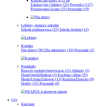
Książki dla dzieci 9-12 lat
Edukacyjne i lektury
(25)
Powieści
(127)
Poznawania świata
(25)
Pozostałe
(19)
Lektury, pomoce szkolne
Szkoła podstawowa
(25)
Szkoła średnia
(12)
Komiks
Dla dzieci
(30)
Dla młodzieży
(10)
Pozostałe
(2)
Poradniki
Rozwój osobisty/motywacja
(21)
Albumy
(5)
Dom/Ogród/Balkon
(3)
Kuchnia i dieta
(35)
Moda/Uroda/Zdrowie
(13)
Rodzina/Dziecko
(9)
Hobby
(25)
Pozostałe
(9)
Gry
Karciane