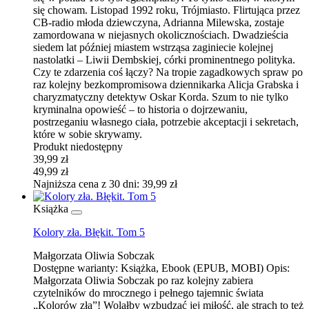
się chowam. Listopad 1992 roku, Trójmiasto. Flirtująca przez
CB-radio młoda dziewczyna, Adrianna Milewska, zostaje
zamordowana w niejasnych okolicznościach. Dwadzieścia
siedem lat później miastem wstrząsa zaginiecie kolejnej
nastolatki – Liwii Dembskiej, córki prominentnego polityka.
Czy te zdarzenia coś łączy? Na tropie zagadkowych spraw po
raz kolejny bezkompromisowa dziennikarka Alicja Grabska i
charyzmatyczny detektyw Oskar Korda. Szum to nie tylko
kryminalna opowieść – to historia o dojrzewaniu,
postrzeganiu własnego ciała, potrzebie akceptacji i sekretach,
które w sobie skrywamy.
Produkt niedostępny
39,99 zł
49,99 zł
Najniższa cena z 30 dni: 39,99 zł
Książka
Kolory zła. Błękit. Tom 5
Małgorzata Oliwia Sobczak
Dostępne warianty:
Książka, Ebook (EPUB, MOBI)
Opis:
Małgorzata Oliwia Sobczak po raz kolejny zabiera
czytelników do mrocznego i pełnego tajemnic świata
„Kolorów zła”! Wolałby wzbudzać jej miłość, ale strach to też