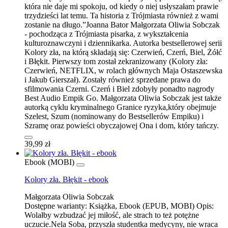
która nie daje mi spokoju, od kiedy o niej usłyszałam prawie
trzydzieści lat temu. Ta historia z Trójmiasta również z wami
zostanie na długo.”Joanna Bator Małgorzata Oliwia Sobczak
- pochodząca z Trójmiasta pisarka, z wykształcenia
kulturoznawczyni i dziennikarka. Autorka bestsellerowej serii
Kolory zła, na którą składają się: Czerwień, Czerń, Biel, Żółć
i Błękit. Pierwszy tom został zekranizowany (Kolory zła:
Czerwień, NETFLIX, w rolach głównych Maja Ostaszewska
i Jakub Gierszał). Zostały również sprzedane prawa do
sfilmowania Czerni. Czerń i Biel zdobyły ponadto nagrody
Best Audio Empik Go. Małgorzata Oliwia Sobczak jest także
autorką cyklu kryminalnego Granice ryzyka,który obejmuje
Szelest, Szum (nominowany do Bestsellerów Empiku) i
Szramę oraz powieści obyczajowej Ona i dom, który tańczy.
39,99 zł
Ebook (MOBI)
Kolory zła. Błękit - ebook
Małgorzata Oliwia Sobczak
Dostępne warianty:
Książka, Ebook (EPUB, MOBI)
Opis:
Wolałby wzbudzać jej miłość, ale strach to też potężne
uczucie.Nela Soba, przyszła studentka medycyny, nie wraca