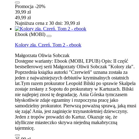
Promocja -20%
39,99 zł
49,99 zł
Najniższa cena z 30 dni: 39,99 zł
Ebook (MOBI)
Kolory zła. Czerń. Tom 2 - ebook
Małgorzata Oliwia Sobczak
Dostępne warianty:
Ebook (MOBI, EPUB)
Opis:
II część
bestsellerowej serii Małgorzaty Oliwii Sobczak "Kolory zła".
Poprzednia książka autorki "Czerwień" uznana została za
jeden z najważniejszych debiutów kryminalnych ostatnich
lat.Tym razem prokurator Leopold Bilski po sprawie Skalpela
zostaje zesłany z Sopotu do prokuratury w Kartuzach. Bilski
nie najlepiej znosi tę degradację. Ania Górska tymczasem
błyskotliwie zdaje egzaminy i rozpoczyna pracę jako
samodzielny prokurator. Pierwszą poważną sprawą, jaką musi
się zająć Ania, jest zaginięcie trzynastoletniej dziewczyny.
Jeden z tropów prowadzi do Kartuz. Okazuje się, że
idylliczne miasteczko skrywa niejedną makabryczną
tajemnicę.