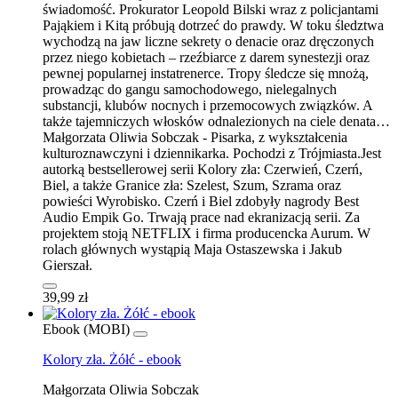
świadomość. Prokurator Leopold Bilski wraz z policjantami
Pająkiem i Kitą próbują dotrzeć do prawdy. W toku śledztwa
wychodzą na jaw liczne sekrety o denacie oraz dręczonych
przez niego kobietach – rzeźbiarce z darem synestezji oraz
pewnej popularnej instatrenerce. Tropy śledcze się mnożą,
prowadząc do gangu samochodowego, nielegalnych
substancji, klubów nocnych i przemocowych związków. A
także tajemniczych włosków odnalezionych na ciele denata…
Małgorzata Oliwia Sobczak - Pisarka, z wykształcenia
kulturoznawczyni i dziennikarka. Pochodzi z Trójmiasta.Jest
autorką bestsellerowej serii Kolory zła: Czerwień, Czerń,
Biel, a także Granice zła: Szelest, Szum, Szrama oraz
powieści Wyrobisko. Czerń i Biel zdobyły nagrody Best
Audio Empik Go. Trwają prace nad ekranizacją serii. Za
projektem stoją NETFLIX i firma producencka Aurum. W
rolach głównych wystąpią Maja Ostaszewska i Jakub
Gierszał.
39,99 zł
Ebook (MOBI)
Kolory zła. Żółć - ebook
Małgorzata Oliwia Sobczak