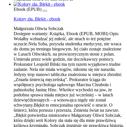
Ebook (EPUB)
Kolory zła. Błękit - ebook
Małgorzata Oliwia Sobczak
Dostępne warianty:
Książka, Ebook (EPUB, MOBI)
Opis:
Wolałby wzbudzać jej miłość, ale strach to też potężne
uczucie.Nela Soba, przyszła studentka medycyny, nie wraca
do domu po treningu biegowym. Jej ciało zostaje znalezione
w Lasach Oliwskich, na prowizorycznym stosie z polan.
Umierała przez wiele godzin, nie doczekawszy pomocy.
Prokurator Leopold Bilski ma tym razem wyjątkowo trudne
zadanie. Nela nie miała wrogów, nikomu się nie naraziła.
Jedyny trop stanowi tabliczka znaleziona w miejscu zbrodni:
„Zmarła śmiercią męczeńską”. Prokurator ściąga do
współpracy psychologa sądowego Marcina Chraboła i
palinolożkę Janinę Hinc. Wkrótce wychodzi na jaw, że
podobna sprawa miała miejsce już wcześniej – w latach
dziewięćdziesiątych – a winowajca nigdy nie został
schwytany.Błękit to emocjonalna opowieść o stracie. O
śmierci, która porusza i przeraża. Zmienia świat na zawsze.
„Błękit potwierdza mistrzostwo Małgorzaty Oliwii Sobczak,
która dzięki serii Kolory zła stała się dla mnie prawdziwą
królową kryminału. Sobczak inspiruje się prawdziwą historią,