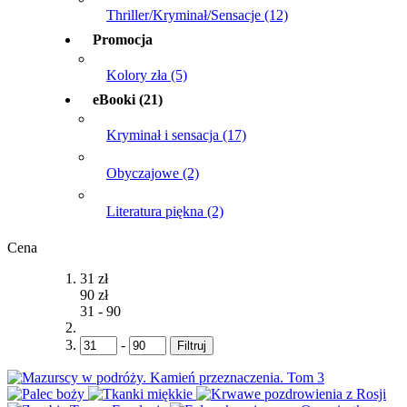
Thriller/Kryminał/Sensacje
(12)
Promocja
Kolory zła
(5)
eBooki
(21)
Kryminał i sensacja
(17)
Obyczajowe
(2)
Literatura piękna
(2)
Cena
31 zł
90 zł
31
-
90
-
Filtruj