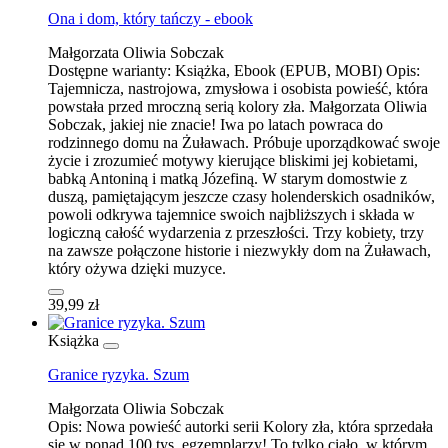
Ona i dom, który tańczy - ebook
Małgorzata Oliwia Sobczak
Dostępne warianty:
Książka, Ebook (EPUB, MOBI)
Opis:
Tajemnicza, nastrojowa, zmysłowa i osobista powieść, która
powstała przed mroczną serią kolory zła. Małgorzata Oliwia
Sobczak, jakiej nie znacie! Iwa po latach powraca do
rodzinnego domu na Żuławach. Próbuje uporządkować swoje
życie i zrozumieć motywy kierujące bliskimi jej kobietami,
babką Antoniną i matką Józefiną. W starym domostwie z
duszą, pamiętającym jeszcze czasy holenderskich osadników,
powoli odkrywa tajemnice swoich najbliższych i składa w
logiczną całość wydarzenia z przeszłości. Trzy kobiety, trzy
na zawsze połączone historie i niezwykły dom na Żuławach,
który ożywa dzięki muzyce.
39,99 zł
Książka
Granice ryzyka. Szum
Małgorzata Oliwia Sobczak
Opis:
Nowa powieść autorki serii Kolory zła, która sprzedała
się w ponad 100 tys. egzemplarzy! To tylko ciało, w którym