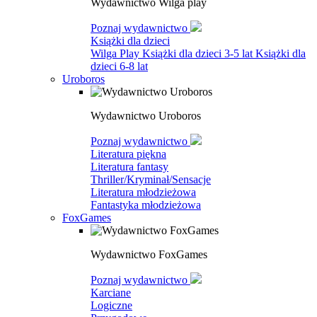
Wydawnictwo Wilga play
Poznaj wydawnictwo
Książki dla dzieci
Wilga Play
Książki dla dzieci 3-5 lat
Książki dla
dzieci 6-8 lat
Uroboros
Wydawnictwo Uroboros
Poznaj wydawnictwo
Literatura piękna
Literatura fantasy
Thriller/Kryminał/Sensacje
Literatura młodzieżowa
Fantastyka młodzieżowa
FoxGames
Wydawnictwo FoxGames
Poznaj wydawnictwo
Karciane
Logiczne