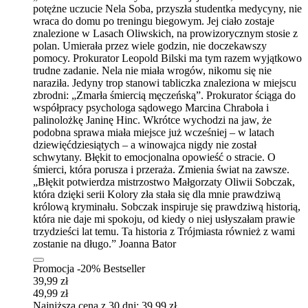
potężne uczucie Nela Soba, przyszła studentka medycyny, nie
wraca do domu po treningu biegowym. Jej ciało zostaje
znalezione w Lasach Oliwskich, na prowizorycznym stosie z
polan. Umierała przez wiele godzin, nie doczekawszy
pomocy. Prokurator Leopold Bilski ma tym razem wyjątkowo
trudne zadanie. Nela nie miała wrogów, nikomu się nie
naraziła. Jedyny trop stanowi tabliczka znaleziona w miejscu
zbrodni: „Zmarła śmiercią męczeńską”. Prokurator ściąga do
współpracy psychologa sądowego Marcina Chraboła i
palinolożkę Janinę Hinc. Wkrótce wychodzi na jaw, że
podobna sprawa miała miejsce już wcześniej – w latach
dziewięćdziesiątych – a winowajca nigdy nie został
schwytany. Błękit to emocjonalna opowieść o stracie. O
śmierci, która porusza i przeraża. Zmienia świat na zawsze.
„Błękit potwierdza mistrzostwo Małgorzaty Oliwii Sobczak,
która dzięki serii Kolory zła stała się dla mnie prawdziwą
królową kryminału. Sobczak inspiruje się prawdziwą historią,
która nie daje mi spokoju, od kiedy o niej usłyszałam prawie
trzydzieści lat temu. Ta historia z Trójmiasta również z wami
zostanie na długo.” Joanna Bator
Promocja -20%
Bestseller
39,99 zł
49,99 zł
Najniższa cena z 30 dni: 39,99 zł