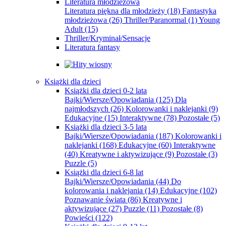
Literatura młodzieżowa
Literatura piękna dla młodzieży
(18)
Fantastyka
młodzieżowa
(26)
Thriller/Paranormal
(1)
Young
Adult
(15)
Thriller/Kryminał/Sensacje
Literatura fantasy
Książki dla dzieci
Książki dla dzieci 0-2 lata
Bajki/Wiersze/Opowiadania
(125)
Dla
najmłodszych
(26)
Kolorowanki i naklejanki
(9)
Edukacyjne
(15)
Interaktywne
(78)
Pozostałe
(5)
Książki dla dzieci 3-5 lata
Bajki/Wiersze/Opowiadania
(187)
Kolorowanki i
naklejanki
(168)
Edukacyjne
(60)
Interaktywne
(40)
Kreatywne i aktywizujące
(9)
Pozostałe
(3)
Puzzle
(5)
Książki dla dzieci 6-8 lat
Bajki/Wiersze/Opowiadania
(44)
Do
kolorowania i naklejania
(14)
Edukacyjne
(102)
Poznawanie świata
(86)
Kreatywne i
aktywizujące
(27)
Puzzle
(11)
Pozostałe
(8)
Powieści
(122)