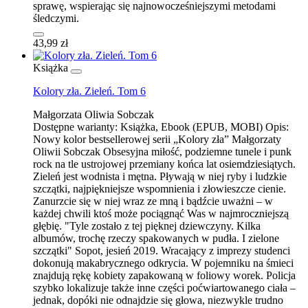
sprawę, wspierając się najnowocześniejszymi metodami
śledczymi.
43,99 zł
Książka
Kolory zła. Zieleń. Tom 6
Małgorzata Oliwia Sobczak
Dostępne warianty:
Książka, Ebook (EPUB, MOBI)
Opis:
Nowy kolor bestsellerowej serii „Kolory zła” Małgorzaty
Oliwii Sobczak Obsesyjna miłość, podziemne tunele i punk
rock na tle ustrojowej przemiany końca lat osiemdziesiątych.
Zieleń jest wodnista i mętna. Pływają w niej ryby i ludzkie
szczątki, najpiękniejsze wspomnienia i złowieszcze cienie.
Zanurzcie się w niej wraz ze mną i bądźcie uważni – w
każdej chwili ktoś może pociągnąć Was w najmroczniejszą
głębię. "Tyle zostało z tej pięknej dziewczyny. Kilka
albumów, trochę rzeczy spakowanych w pudła. I zielone
szczątki" Sopot, jesień 2019. Wracający z imprezy studenci
dokonują makabrycznego odkrycia. W pojemniku na śmieci
znajdują rękę kobiety zapakowaną w foliowy worek. Policja
szybko lokalizuje także inne części poćwiartowanego ciała –
jednak, dopóki nie odnajdzie się głowa, niezwykle trudno