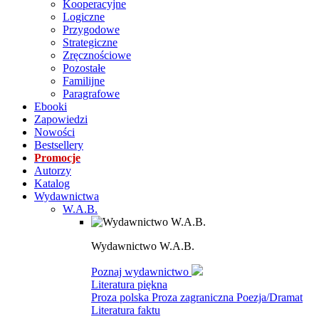
Kooperacyjne
Logiczne
Przygodowe
Strategiczne
Zręcznościowe
Pozostałe
Familijne
Paragrafowe
Ebooki
Zapowiedzi
Nowości
Bestsellery
Promocje
Autorzy
Katalog
Wydawnictwa
W.A.B.
Wydawnictwo W.A.B.
Poznaj wydawnictwo
Literatura piękna
Proza polska
Proza zagraniczna
Poezja/Dramat
Literatura faktu