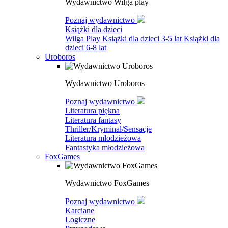
Wydawnictwo Wilga play
Poznaj wydawnictwo
Książki dla dzieci
Wilga Play
Książki dla dzieci 3-5 lat
Książki dla
dzieci 6-8 lat
Uroboros
Wydawnictwo Uroboros
Poznaj wydawnictwo
Literatura piękna
Literatura fantasy
Thriller/Kryminał/Sensacje
Literatura młodzieżowa
Fantastyka młodzieżowa
FoxGames
Wydawnictwo FoxGames
Poznaj wydawnictwo
Karciane
Logiczne