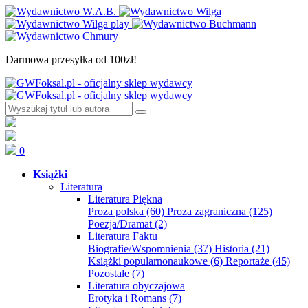
Darmowa przesyłka od 100zł!
0
Książki
Literatura
Literatura Piękna
Proza polska
(60)
Proza zagraniczna
(125)
Poezja/Dramat
(2)
Literatura Faktu
Biografie/Wspomnienia
(37)
Historia
(21)
Książki popularnonaukowe
(6)
Reportaże
(45)
Pozostałe
(7)
Literatura obyczajowa
Erotyka i Romans
(7)