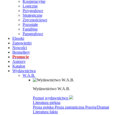
Kooperacyjne
Logiczne
Przygodowe
Strategiczne
Zręcznościowe
Pozostałe
Familijne
Paragrafowe
Ebooki
Zapowiedzi
Nowości
Bestsellery
Promocje
Autorzy
Katalog
Wydawnictwa
W.A.B.
Wydawnictwo W.A.B.
Poznaj wydawnictwo
Literatura piękna
Proza polska
Proza zagraniczna
Poezja/Dramat
Literatura faktu