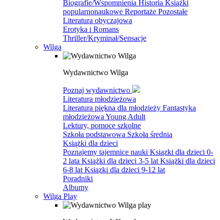
Biografie/Wspomnienia
Historia
Książki
popularnonaukowe
Reportaże
Pozostałe
Literatura obyczajowa
Erotyka i Romans
Thriller/Kryminał/Sensacje
Wilga
Wydawnictwo Wilga
Poznaj wydawnictwo
Literatura młodzieżowa
Literatura piękna dla młodzieży
Fantastyka
młodzieżowa
Young Adult
Lektury, pomoce szkolne
Szkoła podstawowa
Szkoła średnia
Książki dla dzieci
Poznajemy tajemnice nauki
Ksiązki dla dzieci 0-
2 lata
Książki dla dzieci 3-5 lat
Książki dla dzieci
6-8 lat
Ksiązki dla dzieci 9-12 lat
Poradniki
Albumy
Wilga Play