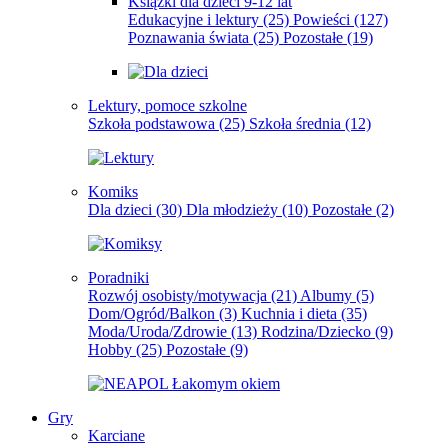
Książki dla dzieci 9-12 lat
Edukacyjne i lektury
(25)
Powieści
(127)
Poznawania świata
(25)
Pozostałe
(19)
Lektury, pomoce szkolne
Szkoła podstawowa
(25)
Szkoła średnia
(12)
Komiks
Dla dzieci
(30)
Dla młodzieży
(10)
Pozostałe
(2)
Poradniki
Rozwój osobisty/motywacja
(21)
Albumy
(5)
Dom/Ogród/Balkon
(3)
Kuchnia i dieta
(35)
Moda/Uroda/Zdrowie
(13)
Rodzina/Dziecko
(9)
Hobby
(25)
Pozostałe
(9)
Gry
Karciane