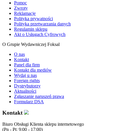
Pomoc
Zwroty
Reklamacje
Polityka prywatności
Polityka przetwarzania danych
Regulamin sklepu
Akt o Usługach Cyfrowych
O Grupie Wydawniczej Foksal
O nas
Kontakt
Panel dla firm
Kontakt dla mediów
Wydaj u nas
Foreign rights
Dystrybutorzy
Aktualności
Zgłaszanie naruszeń prawa
Formularz DSA
Kontakt
Biuro Obsługi Klienta sklepu internetowego
(Pn - Pt: 9:00 - 17:00)