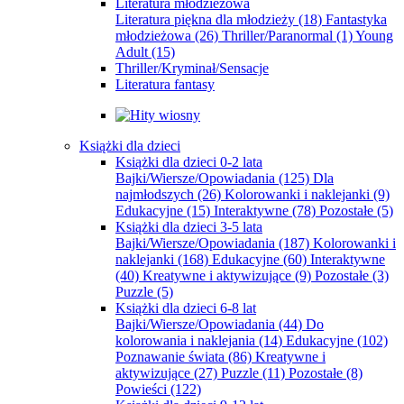
Literatura młodzieżowa
Literatura piękna dla młodzieży
(18)
Fantastyka
młodzieżowa
(26)
Thriller/Paranormal
(1)
Young
Adult
(15)
Thriller/Kryminał/Sensacje
Literatura fantasy
Książki dla dzieci
Książki dla dzieci 0-2 lata
Bajki/Wiersze/Opowiadania
(125)
Dla
najmłodszych
(26)
Kolorowanki i naklejanki
(9)
Edukacyjne
(15)
Interaktywne
(78)
Pozostałe
(5)
Książki dla dzieci 3-5 lata
Bajki/Wiersze/Opowiadania
(187)
Kolorowanki i
naklejanki
(168)
Edukacyjne
(60)
Interaktywne
(40)
Kreatywne i aktywizujące
(9)
Pozostałe
(3)
Puzzle
(5)
Książki dla dzieci 6-8 lat
Bajki/Wiersze/Opowiadania
(44)
Do
kolorowania i naklejania
(14)
Edukacyjne
(102)
Poznawanie świata
(86)
Kreatywne i
aktywizujące
(27)
Puzzle
(11)
Pozostałe
(8)
Powieści
(122)