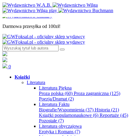
Darmowa przesyłka od 100zł!
0
Książki
Literatura
Literatura Piękna
Proza polska
(60)
Proza zagraniczna
(125)
Poezja/Dramat
(2)
Literatura Faktu
Biografie/Wspomnienia
(37)
Historia
(21)
Książki popularnonaukowe
(6)
Reportaże
(45)
Pozostałe
(7)
Literatura obyczajowa
Erotyka i Romans
(7)