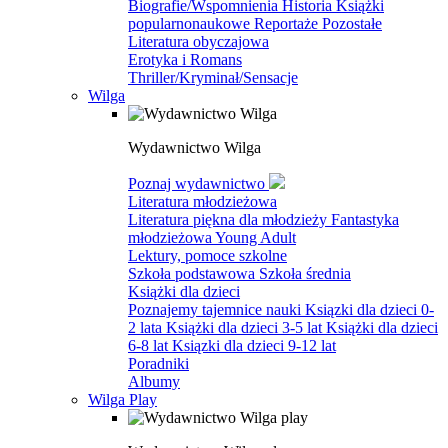
Biografie/Wspomnienia
Historia
Książki
popularnonaukowe
Reportaże
Pozostałe
Literatura obyczajowa
Erotyka i Romans
Thriller/Kryminał/Sensacje
Wilga
Wydawnictwo Wilga
Poznaj wydawnictwo
Literatura młodzieżowa
Literatura piękna dla młodzieży
Fantastyka
młodzieżowa
Young Adult
Lektury, pomoce szkolne
Szkoła podstawowa
Szkoła średnia
Książki dla dzieci
Poznajemy tajemnice nauki
Ksiązki dla dzieci 0-
2 lata
Książki dla dzieci 3-5 lat
Książki dla dzieci
6-8 lat
Ksiązki dla dzieci 9-12 lat
Poradniki
Albumy
Wilga Play