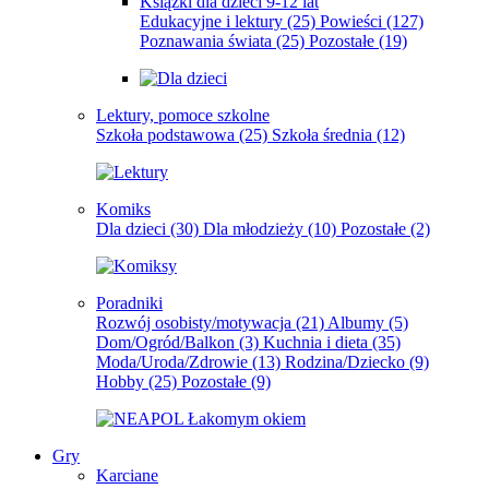
Książki dla dzieci 9-12 lat
Edukacyjne i lektury
(25)
Powieści
(127)
Poznawania świata
(25)
Pozostałe
(19)
Lektury, pomoce szkolne
Szkoła podstawowa
(25)
Szkoła średnia
(12)
Komiks
Dla dzieci
(30)
Dla młodzieży
(10)
Pozostałe
(2)
Poradniki
Rozwój osobisty/motywacja
(21)
Albumy
(5)
Dom/Ogród/Balkon
(3)
Kuchnia i dieta
(35)
Moda/Uroda/Zdrowie
(13)
Rodzina/Dziecko
(9)
Hobby
(25)
Pozostałe
(9)
Gry
Karciane