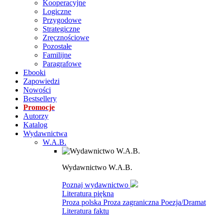
Kooperacyjne
Logiczne
Przygodowe
Strategiczne
Zręcznościowe
Pozostałe
Familijne
Paragrafowe
Ebooki
Zapowiedzi
Nowości
Bestsellery
Promocje
Autorzy
Katalog
Wydawnictwa
W.A.B.
Wydawnictwo W.A.B.
Poznaj wydawnictwo
Literatura piękna
Proza polska
Proza zagraniczna
Poezja/Dramat
Literatura faktu