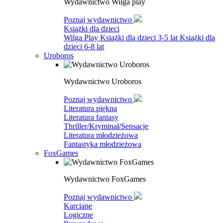
Wydawnictwo Wilga play
Poznaj wydawnictwo
Książki dla dzieci
Wilga Play
Książki dla dzieci 3-5 lat
Książki dla
dzieci 6-8 lat
Uroboros
Wydawnictwo Uroboros
Poznaj wydawnictwo
Literatura piękna
Literatura fantasy
Thriller/Kryminał/Sensacje
Literatura młodzieżowa
Fantastyka młodzieżowa
FoxGames
Wydawnictwo FoxGames
Poznaj wydawnictwo
Karciane
Logiczne