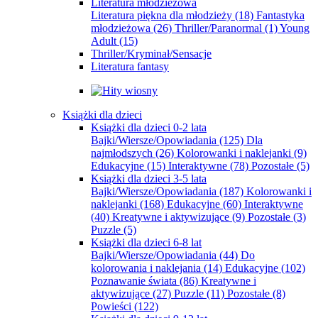
Literatura młodzieżowa
Literatura piękna dla młodzieży
(18)
Fantastyka
młodzieżowa
(26)
Thriller/Paranormal
(1)
Young
Adult
(15)
Thriller/Kryminał/Sensacje
Literatura fantasy
Książki dla dzieci
Książki dla dzieci 0-2 lata
Bajki/Wiersze/Opowiadania
(125)
Dla
najmłodszych
(26)
Kolorowanki i naklejanki
(9)
Edukacyjne
(15)
Interaktywne
(78)
Pozostałe
(5)
Książki dla dzieci 3-5 lata
Bajki/Wiersze/Opowiadania
(187)
Kolorowanki i
naklejanki
(168)
Edukacyjne
(60)
Interaktywne
(40)
Kreatywne i aktywizujące
(9)
Pozostałe
(3)
Puzzle
(5)
Książki dla dzieci 6-8 lat
Bajki/Wiersze/Opowiadania
(44)
Do
kolorowania i naklejania
(14)
Edukacyjne
(102)
Poznawanie świata
(86)
Kreatywne i
aktywizujące
(27)
Puzzle
(11)
Pozostałe
(8)
Powieści
(122)