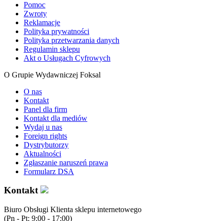
Pomoc
Zwroty
Reklamacje
Polityka prywatności
Polityka przetwarzania danych
Regulamin sklepu
Akt o Usługach Cyfrowych
O Grupie Wydawniczej Foksal
O nas
Kontakt
Panel dla firm
Kontakt dla mediów
Wydaj u nas
Foreign rights
Dystrybutorzy
Aktualności
Zgłaszanie naruszeń prawa
Formularz DSA
Kontakt
Biuro Obsługi Klienta sklepu internetowego
(Pn - Pt: 9:00 - 17:00)