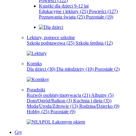
Powieści
(122)
Książki dla dzieci 9-12 lat
Edukacyjne i lektury
(25)
Powieści
(127)
Poznawania świata
(25)
Pozostałe
(19)
Lektury, pomoce szkolne
Szkoła podstawowa
(25)
Szkoła średnia
(12)
Komiks
Dla dzieci
(30)
Dla młodzieży
(10)
Pozostałe
(2)
Poradniki
Rozwój osobisty/motywacja
(21)
Albumy
(5)
Dom/Ogród/Balkon
(3)
Kuchnia i dieta
(35)
Moda/Uroda/Zdrowie
(13)
Rodzina/Dziecko
(9)
Hobby
(25)
Pozostałe
(9)
Gry