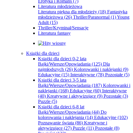
Erotyka i Romans
(7)
Literatura młodzieżowa
Literatura piękna dla młodzieży
(18)
Fantastyka
młodzieżowa
(26)
Thriller/Paranormal
(1)
Young
Adult
(15)
Thriller/Kryminał/Sensacje
Literatura fantasy
Książki dla dzieci
Książki dla dzieci 0-2 lata
Bajki/Wiersze/Opowiadania
(125)
Dla
najmłodszych
(26)
Kolorowanki i naklejanki
(9)
Edukacyjne
(15)
Interaktywne
(78)
Pozostałe
(5)
Książki dla dzieci 3-5 lata
Bajki/Wiersze/Opowiadania
(187)
Kolorowanki i
naklejanki
(168)
Edukacyjne
(60)
Interaktywne
(40)
Kreatywne i aktywizujące
(9)
Pozostałe
(3)
Puzzle
(5)
Książki dla dzieci 6-8 lat
Bajki/Wiersze/Opowiadania
(44)
Do
kolorowania i naklejania
(14)
Edukacyjne
(102)
Poznawanie świata
(86)
Kreatywne i
aktywizujące
(27)
Puzzle
(11)
Pozostałe
(8)