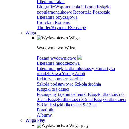
Literatura faktu
Biografie/Wspomnienia
Historia
Książki
popularnonaukowe
Reportaże
Pozostałe
Literatura obyczajowa
Erotyka i Romans
Thriller/Kryminał/Sensacje
Wilga
Wydawnictwo Wilga
Poznaj wydawnictwo
Literatura młodzieżowa
Literatura piękna dla młodzieży
Fantastyka
młodzieżowa
Young Adult
Lektury, pomoce szkolne
Szkoła podstawowa
Szkoła średnia
Książki dla dzieci
Poznajemy tajemnice nauki
Ksiązki dla dzieci 0-
2 lata
Książki dla dzieci 3-5 lat
Książki dla dzieci
6-8 lat
Ksiązki dla dzieci 9-12 lat
Poradniki
Albumy
Wilga Play