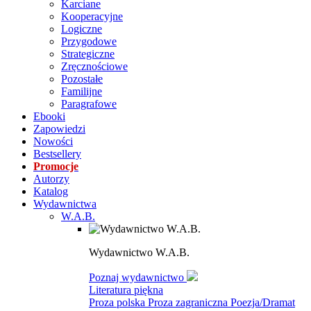
Karciane
Kooperacyjne
Logiczne
Przygodowe
Strategiczne
Zręcznościowe
Pozostałe
Familijne
Paragrafowe
Ebooki
Zapowiedzi
Nowości
Bestsellery
Promocje
Autorzy
Katalog
Wydawnictwa
W.A.B.
Wydawnictwo W.A.B.
Poznaj wydawnictwo
Literatura piękna
Proza polska
Proza zagraniczna
Poezja/Dramat