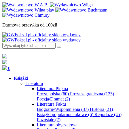
Darmowa przesyłka od 100zł!
0
Książki
Literatura
Literatura Piękna
Proza polska
(60)
Proza zagraniczna
(125)
Poezja/Dramat
(2)
Literatura Faktu
Biografie/Wspomnienia
(37)
Historia
(21)
Książki popularnonaukowe
(6)
Reportaże
(45)
Pozostałe
(7)
Literatura obyczajowa