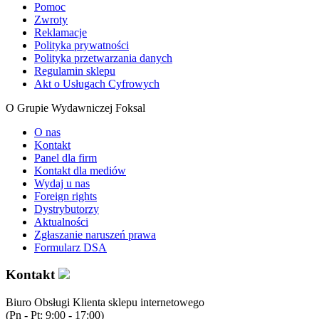
Pomoc
Zwroty
Reklamacje
Polityka prywatności
Polityka przetwarzania danych
Regulamin sklepu
Akt o Usługach Cyfrowych
O Grupie Wydawniczej Foksal
O nas
Kontakt
Panel dla firm
Kontakt dla mediów
Wydaj u nas
Foreign rights
Dystrybutorzy
Aktualności
Zgłaszanie naruszeń prawa
Formularz DSA
Kontakt
Biuro Obsługi Klienta sklepu internetowego
(Pn - Pt: 9:00 - 17:00)