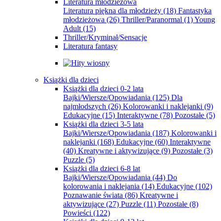
Literatura młodzieżowa
Literatura piękna dla młodzieży
(18)
Fantastyka
młodzieżowa
(26)
Thriller/Paranormal
(1)
Young
Adult
(15)
Thriller/Kryminał/Sensacje
Literatura fantasy
Książki dla dzieci
Książki dla dzieci 0-2 lata
Bajki/Wiersze/Opowiadania
(125)
Dla
najmłodszych
(26)
Kolorowanki i naklejanki
(9)
Edukacyjne
(15)
Interaktywne
(78)
Pozostałe
(5)
Książki dla dzieci 3-5 lata
Bajki/Wiersze/Opowiadania
(187)
Kolorowanki i
naklejanki
(168)
Edukacyjne
(60)
Interaktywne
(40)
Kreatywne i aktywizujące
(9)
Pozostałe
(3)
Puzzle
(5)
Książki dla dzieci 6-8 lat
Bajki/Wiersze/Opowiadania
(44)
Do
kolorowania i naklejania
(14)
Edukacyjne
(102)
Poznawanie świata
(86)
Kreatywne i
aktywizujące
(27)
Puzzle
(11)
Pozostałe
(8)
Powieści
(122)