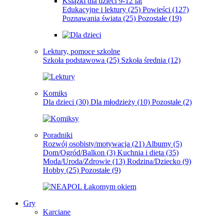
Książki dla dzieci 9-12 lat
Edukacyjne i lektury
(25)
Powieści
(127)
Poznawania świata
(25)
Pozostałe
(19)
Lektury, pomoce szkolne
Szkoła podstawowa
(25)
Szkoła średnia
(12)
Komiks
Dla dzieci
(30)
Dla młodzieży
(10)
Pozostałe
(2)
Poradniki
Rozwój osobisty/motywacja
(21)
Albumy
(5)
Dom/Ogród/Balkon
(3)
Kuchnia i dieta
(35)
Moda/Uroda/Zdrowie
(13)
Rodzina/Dziecko
(9)
Hobby
(25)
Pozostałe
(9)
Gry
Karciane