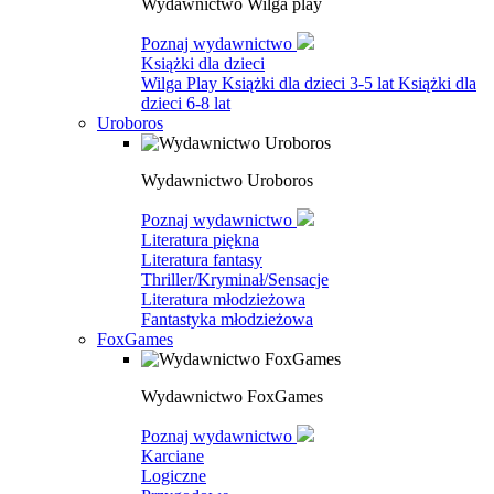
Wydawnictwo Wilga play
Poznaj wydawnictwo
Książki dla dzieci
Wilga Play
Książki dla dzieci 3-5 lat
Książki dla
dzieci 6-8 lat
Uroboros
Wydawnictwo Uroboros
Poznaj wydawnictwo
Literatura piękna
Literatura fantasy
Thriller/Kryminał/Sensacje
Literatura młodzieżowa
Fantastyka młodzieżowa
FoxGames
Wydawnictwo FoxGames
Poznaj wydawnictwo
Karciane
Logiczne