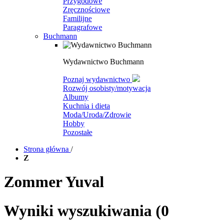
Przygodowe
Zręcznościowe
Familijne
Paragrafowe
Buchmann
Wydawnictwo Buchmann
Poznaj wydawnictwo
Rozwój osobisty/motywacja
Albumy
Kuchnia i dieta
Moda/Uroda/Zdrowie
Hobby
Pozostałe
Strona główna
/
Z
Zommer Yuval
Wyniki wyszukiwania
(0