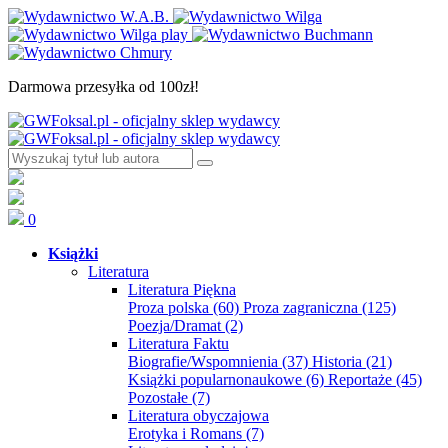
Darmowa przesyłka od 100zł!
0
Książki
Literatura
Literatura Piękna
Proza polska
(60)
Proza zagraniczna
(125)
Poezja/Dramat
(2)
Literatura Faktu
Biografie/Wspomnienia
(37)
Historia
(21)
Książki popularnonaukowe
(6)
Reportaże
(45)
Pozostałe
(7)
Literatura obyczajowa
Erotyka i Romans
(7)