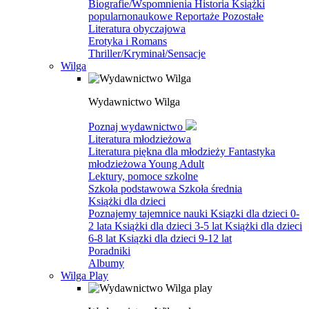
Biografie/Wspomnienia
Historia
Książki
popularnonaukowe
Reportaże
Pozostałe
Literatura obyczajowa
Erotyka i Romans
Thriller/Kryminał/Sensacje
Wilga
Wydawnictwo Wilga
Poznaj wydawnictwo
Literatura młodzieżowa
Literatura piękna dla młodzieży
Fantastyka
młodzieżowa
Young Adult
Lektury, pomoce szkolne
Szkoła podstawowa
Szkoła średnia
Książki dla dzieci
Poznajemy tajemnice nauki
Ksiązki dla dzieci 0-
2 lata
Książki dla dzieci 3-5 lat
Książki dla dzieci
6-8 lat
Ksiązki dla dzieci 9-12 lat
Poradniki
Albumy
Wilga Play