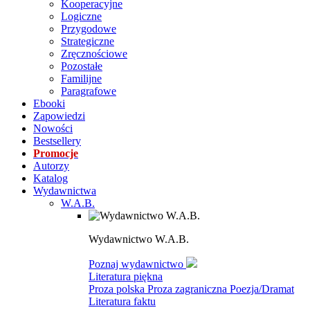
Kooperacyjne
Logiczne
Przygodowe
Strategiczne
Zręcznościowe
Pozostałe
Familijne
Paragrafowe
Ebooki
Zapowiedzi
Nowości
Bestsellery
Promocje
Autorzy
Katalog
Wydawnictwa
W.A.B.
Wydawnictwo W.A.B.
Poznaj wydawnictwo
Literatura piękna
Proza polska
Proza zagraniczna
Poezja/Dramat
Literatura faktu