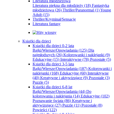
Literatura młodzieżowa
Literatura piękna dla młodzieży
(18)
Fantastyka
młodzieżowa
(26)
Thriller/Paranormal
(1)
Young
Adult
(15)
Thriller/Kryminał/Sensacje
Literatura fantasy
Książki dla dzieci
Książki dla dzieci 0-2 lata
Bajki/Wiersze/Opowiadania
(125)
Dla
najmłodszych
(26)
Kolorowanki i naklejanki
(9)
Edukacyjne
(15)
Interaktywne
(78)
Pozostałe
(5)
Książki dla dzieci 3-5 lata
Bajki/Wiersze/Opowiadania
(187)
Kolorowanki i
naklejanki
(168)
Edukacyjne
(60)
Interaktywne
(40)
Kreatywne i aktywizujące
(9)
Pozostałe
(3)
Puzzle
(5)
Książki dla dzieci 6-8 lat
Bajki/Wiersze/Opowiadania
(44)
Do
kolorowania i naklejania
(14)
Edukacyjne
(102)
Poznawanie świata
(86)
Kreatywne i
aktywizujące
(27)
Puzzle
(11)
Pozostałe
(8)
Powieści
(122)