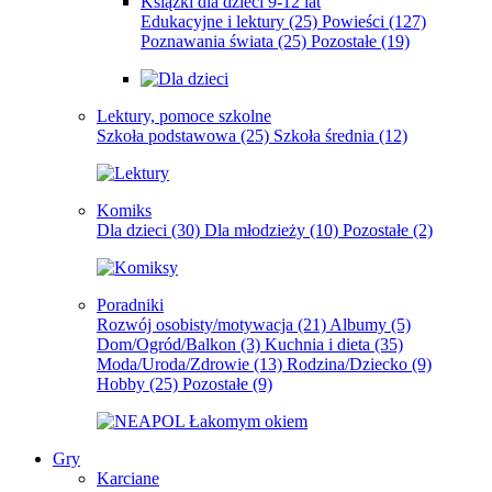
Książki dla dzieci 9-12 lat
Edukacyjne i lektury
(25)
Powieści
(127)
Poznawania świata
(25)
Pozostałe
(19)
Lektury, pomoce szkolne
Szkoła podstawowa
(25)
Szkoła średnia
(12)
Komiks
Dla dzieci
(30)
Dla młodzieży
(10)
Pozostałe
(2)
Poradniki
Rozwój osobisty/motywacja
(21)
Albumy
(5)
Dom/Ogród/Balkon
(3)
Kuchnia i dieta
(35)
Moda/Uroda/Zdrowie
(13)
Rodzina/Dziecko
(9)
Hobby
(25)
Pozostałe
(9)
Gry
Karciane