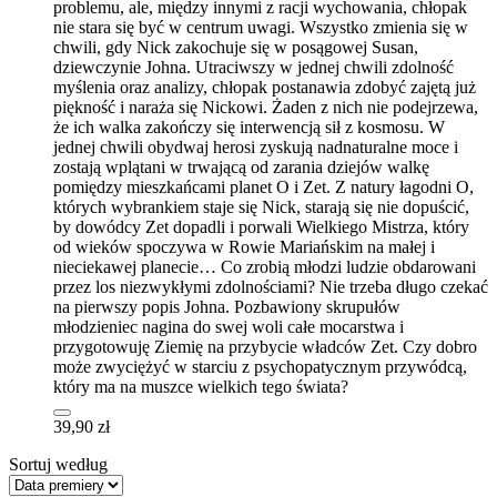
problemu, ale, między innymi z racji wychowania, chłopak
nie stara się być w centrum uwagi. Wszystko zmienia się w
chwili, gdy Nick zakochuje się w posągowej Susan,
dziewczynie Johna. Utraciwszy w jednej chwili zdolność
myślenia oraz analizy, chłopak postanawia zdobyć zajętą już
piękność i naraża się Nickowi. Żaden z nich nie podejrzewa,
że ich walka zakończy się interwencją sił z kosmosu. W
jednej chwili obydwaj herosi zyskują nadnaturalne moce i
zostają wplątani w trwającą od zarania dziejów walkę
pomiędzy mieszkańcami planet O i Zet. Z natury łagodni O,
których wybrankiem staje się Nick, starają się nie dopuścić,
by dowódcy Zet dopadli i porwali Wielkiego Mistrza, który
od wieków spoczywa w Rowie Mariańskim na małej i
nieciekawej planecie… Co zrobią młodzi ludzie obdarowani
przez los niezwykłymi zdolnościami? Nie trzeba długo czekać
na pierwszy popis Johna. Pozbawiony skrupułów
młodzieniec nagina do swej woli całe mocarstwa i
przygotowuję Ziemię na przybycie władców Zet. Czy dobro
może zwyciężyć w starciu z psychopatycznym przywódcą,
który ma na muszce wielkich tego świata?
39,90 zł
Sortuj według