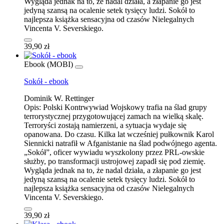
Wygląda jednak na to, że nadal działa, a złapanie go jest
jedyną szansą na ocalenie setek tysięcy ludzi. Sokół to
najlepsza książka sensacyjna od czasów Nielegalnych
Vincenta V. Severskiego.
39,90 zł
Ebook (MOBI)
Sokół - ebook
Dominik W. Rettinger
Opis:
Polski Kontrwywiad Wojskowy trafia na ślad grupy
terrorystycznej przygotowującej zamach na wielką skalę.
Terroryści zostają namierzeni, a sytuacja wydaje się
opanowana. Do czasu. Kilka lat wcześniej pułkownik Karol
Siennicki natrafił w Afganistanie na ślad podwójnego agenta.
„Sokół”, oficer wywiadu wyszkolony przez PRL-owskie
służby, po transformacji ustrojowej zapadł się pod ziemię.
Wygląda jednak na to, że nadal działa, a złapanie go jest
jedyną szansą na ocalenie setek tysięcy ludzi. Sokół to
najlepsza książka sensacyjna od czasów Nielegalnych
Vincenta V. Severskiego.
39,90 zł