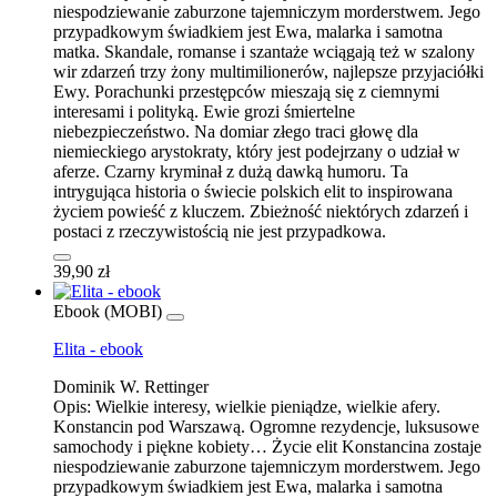
niespodziewanie zaburzone tajemniczym morderstwem. Jego
przypadkowym świadkiem jest Ewa, malarka i samotna
matka. Skandale, romanse i szantaże wciągają też w szalony
wir zdarzeń trzy żony multimilionerów, najlepsze przyjaciółki
Ewy. Porachunki przestępców mieszają się z ciemnymi
interesami i polityką. Ewie grozi śmiertelne
niebezpieczeństwo. Na domiar złego traci głowę dla
niemieckiego arystokraty, który jest podejrzany o udział w
aferze. Czarny kryminał z dużą dawką humoru. Ta
intrygująca historia o świecie polskich elit to inspirowana
życiem powieść z kluczem. Zbieżność niektórych zdarzeń i
postaci z rzeczywistością nie jest przypadkowa.
39,90 zł
Ebook (MOBI)
Elita - ebook
Dominik W. Rettinger
Opis:
Wielkie interesy, wielkie pieniądze, wielkie afery.
Konstancin pod Warszawą. Ogromne rezydencje, luksusowe
samochody i piękne kobiety… Życie elit Konstancina zostaje
niespodziewanie zaburzone tajemniczym morderstwem. Jego
przypadkowym świadkiem jest Ewa, malarka i samotna