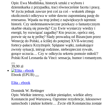
Opis:
Ewa Modlińska, historyk sztuki z wyboru i
dziennikarka z przypadku, traci równocześnie faceta i pracę.
W życiu jednak zawsze jest coś za coś – wskutek zbiegu
okoliczności odkrywa w sobie dawno zapomnianą pasję do
renesansu. Wpada na trop jednej z największych tajemnic
historii. Czy siedemnastowieczne przekazy o fantastycznym
skarbie okażą się prawdą? Czy Ewie wystarczy wiedzy i
energii, by rozwiązać zagadkę? Kto jeszcze, oprócz niej,
porwie się na tę próbę? Ślady prowadzą od Bizancjum przez
Wenecję do Polski, a ściślej do potężnej XVII-wiecznej
fortecy-pałacu Krzyżtopór. Splątane wątki, zaskakujące
zwroty sytuacji, intrygi rodzinne, niebezpieczni rywale,
gorące uczucia… Czy w odkryciu sekretu pomoże miłość?
Polski Kod Leonarda da Vinci: sensacja, humor i romantyzm.
39,90 zł
Ebook (EPUB)
Elita - ebook
Dominik W. Rettinger
Opis:
Wielkie interesy, wielkie pieniądze, wielkie afery.
Konstancin pod Warszawą. Ogromne rezydencje, luksusowe
samochody i piękne kobiety… Życie elit Konstancina zostaje