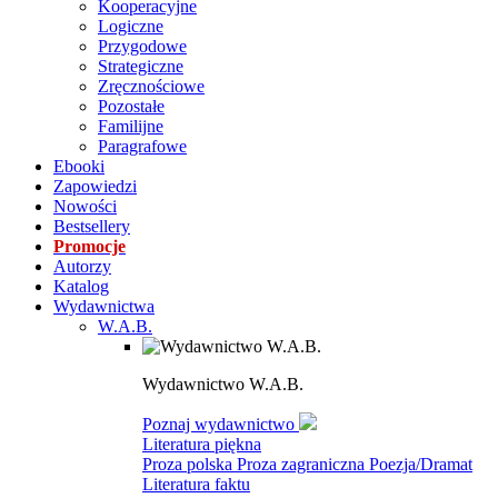
Kooperacyjne
Logiczne
Przygodowe
Strategiczne
Zręcznościowe
Pozostałe
Familijne
Paragrafowe
Ebooki
Zapowiedzi
Nowości
Bestsellery
Promocje
Autorzy
Katalog
Wydawnictwa
W.A.B.
Wydawnictwo W.A.B.
Poznaj wydawnictwo
Literatura piękna
Proza polska
Proza zagraniczna
Poezja/Dramat
Literatura faktu