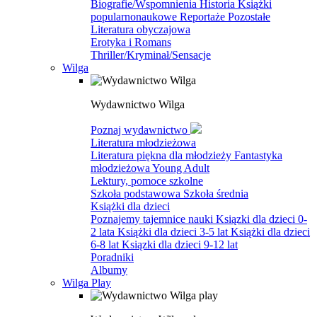
Biografie/Wspomnienia
Historia
Książki
popularnonaukowe
Reportaże
Pozostałe
Literatura obyczajowa
Erotyka i Romans
Thriller/Kryminał/Sensacje
Wilga
Wydawnictwo Wilga
Poznaj wydawnictwo
Literatura młodzieżowa
Literatura piękna dla młodzieży
Fantastyka
młodzieżowa
Young Adult
Lektury, pomoce szkolne
Szkoła podstawowa
Szkoła średnia
Książki dla dzieci
Poznajemy tajemnice nauki
Ksiązki dla dzieci 0-
2 lata
Książki dla dzieci 3-5 lat
Książki dla dzieci
6-8 lat
Ksiązki dla dzieci 9-12 lat
Poradniki
Albumy
Wilga Play