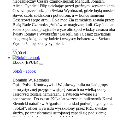
niebezpieczny Cesarz czarnoksiężnik Magdulf. Jonatan,
Alicja, Cyndie i Filip uciekając przed groźnymi wysłannikami
Cesarza przechodzą do Świata Wyobraźni, gdzie będą musieli
stawić czoła żołdakom i potworom, a w końcu samemu
Cesarzowi i jego armii. Cała moc Zła zamknięta została przez
Białą Radę Czarnoksiężników w magicznej kuli. Czy Jonatan
zdoła z pomocą przyjaciół wyzwolić spod władzy cesarza oba
światy Realny i Wyobraźni? Bo jeśli nie i Cesarz zawładnie
magiczną kulą, to my ludzie i wszyscy bohaterowie Świata
Wyobraźni będziemy zgubieni.
39,90 zł
Ebook (EPUB)
Sokół - ebook
Dominik W. Rettinger
Opis:
Polski Kontrwywiad Wojskowy trafia na ślad grupy
terrorystycznej przygotowującej zamach na wielką skalę.
Terroryści zostają namierzeni, a sytuacja wydaje się
opanowana. Do czasu. Kilka lat wcześniej pułkownik Karol
Siennicki natrafił w Afganistanie na ślad podwójnego agenta.
„Sokół”, oficer wywiadu wyszkolony przez PRL-owskie
służby, po transformacji ustrojowej zapadł się pod ziemię.