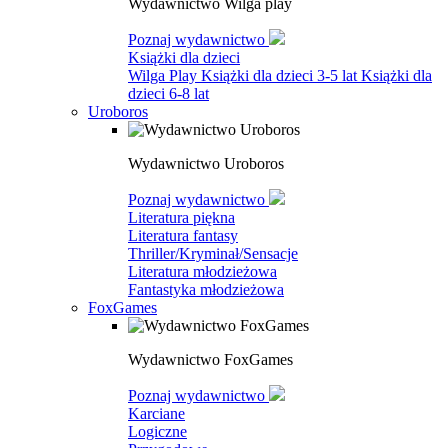
Wydawnictwo Wilga play
Poznaj wydawnictwo
Książki dla dzieci
Wilga Play
Książki dla dzieci 3-5 lat
Książki dla
dzieci 6-8 lat
Uroboros
Wydawnictwo Uroboros
Poznaj wydawnictwo
Literatura piękna
Literatura fantasy
Thriller/Kryminał/Sensacje
Literatura młodzieżowa
Fantastyka młodzieżowa
FoxGames
Wydawnictwo FoxGames
Poznaj wydawnictwo
Karciane
Logiczne