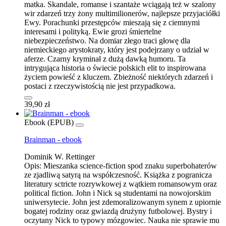
matka. Skandale, romanse i szantaże wciągają też w szalony
wir zdarzeń trzy żony multimilionerów, najlepsze przyjaciółki
Ewy. Porachunki przestępców mieszają się z ciemnymi
interesami i polityką. Ewie grozi śmiertelne
niebezpieczeństwo. Na domiar złego traci głowę dla
niemieckiego arystokraty, który jest podejrzany o udział w
aferze. Czarny kryminał z dużą dawką humoru. Ta
intrygująca historia o świecie polskich elit to inspirowana
życiem powieść z kluczem. Zbieżność niektórych zdarzeń i
postaci z rzeczywistością nie jest przypadkowa.
39,90 zł
Ebook (EPUB)
Brainman - ebook
Dominik W. Rettinger
Opis:
Mieszanka science-fiction spod znaku superbohaterów
ze zjadliwą satyrą na współczesność. Książka z pogranicza
literatury sctricte rozrywkowej z wątkiem romansowym oraz
political fiction. John i Nick są studentami na nowojorskim
uniwersytecie. John jest zdemoralizowanym synem z upiornie
bogatej rodziny oraz gwiazdą drużyny futbolowej. Bystry i
oczytany Nick to typowy mózgowiec. Nauka nie sprawie mu