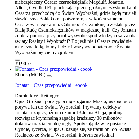
niebezpieczny Cesarz czarnoksiężnik Magdulf. Jonatan,
Alicja, Cyndie i Filip uciekając przed groźnymi wysłannikami
Cesarza przechodzą do Świata Wyobraźni, gdzie będą musieli
stawić czoła żołdakom i potworom, a w końcu samemu
Cesarzowi i jego armii. Cała moc Zła zamknięta została przez
Białą Radę Czarnoksiężników w magicznej kuli. Czy Jonatan
zdoła z pomocą przyjaciół wyzwolić spod władzy cesarza oba
światy Realny i Wyobraźni? Bo jeśli nie i Cesarz zawładnie
magiczną kulą, to my ludzie i wszyscy bohaterowie Świata
Wyobraźni będziemy zgubieni.
39,90 zł
Ebook (MOBI)
Jonatan - Czas przepowiedni - ebook
Dominik W. Rettinger
Opis:
Groźna i podstępna mgła ogarnia Miasto, usypia ludzi i
porywa ich do Świata Wyobraźni. Prywatny detektyw
Jonatan i zaprzyjaźniona z nim 13-letnia Alicja, próbują
rozwiązać kryminalną zagadkę kradzieży 30 milionów
dolarów oraz tajemnicę mgły. Spotykają dziwne postacie –
Cyndie, rycerza, Filipa. Okazuje się, że trafili oni do Świata
Realnego ze Świata Wyobraźni, którym zawładnął