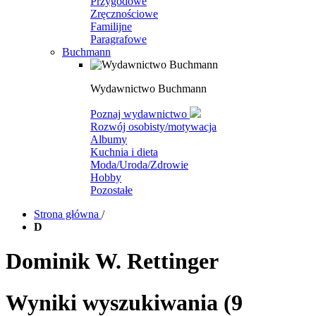
Przygodowe
Zręcznościowe
Familijne
Paragrafowe
Buchmann
Wydawnictwo Buchmann
Poznaj wydawnictwo
Rozwój osobisty/motywacja
Albumy
Kuchnia i dieta
Moda/Uroda/Zdrowie
Hobby
Pozostałe
Strona główna
/
D
Dominik W. Rettinger
Wyniki wyszukiwania
(9