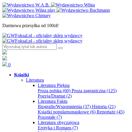
Darmowa przesyłka od 100zł!
0
Książki
Literatura
Literatura Piękna
Proza polska
(60)
Proza zagraniczna
(125)
Poezja/Dramat
(2)
Literatura Faktu
Biografie/Wspomnienia
(37)
Historia
(21)
Książki popularnonaukowe
(6)
Reportaże
(45)
Pozostałe
(7)
Literatura obyczajowa
Erotyka i Romans
(7)