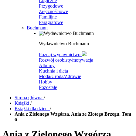
Logiczne
Przygodowe
Zręcznościowe
Familijne
Paragrafowe
Buchmann
Wydawnictwo Buchmann
Poznaj wydawnictwo
Rozwój osobisty/motywacja
Albumy
Kuchnia i dieta
Moda/Uroda/Zdrowie
Hobby
Pozostałe
Strona główna
/
Książki
/
Książki dla dzieci
/
Ania z Zielonego Wzgórza. Ania ze Złotego Brzegu. Tom
6
Ania z Zielonego Wzgórza.