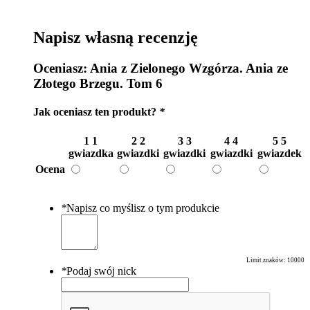
Napisz własną recenzję
Oceniasz:
Ania z Zielonego Wzgórza. Ania ze
Złotego Brzegu. Tom 6
Jak oceniasz ten produkt?
*
1
1
2
2
3
3
4
4
5
5
gwiazdka
gwiazdki
gwiazdki
gwiazdki
gwiazdek
Ocena
*
Napisz co myślisz o tym produkcie
Limit znaków:
10000
*
Podaj swój nick