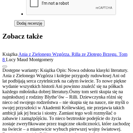
Dodaj recenzję
Zobacz także
Książka
Ania z Zielonego Wzgórza. Rilla ze Złotego Brzegu. Tom
8
Lucy Maud Montgomery
Dostępne warianty:
Książka
Opis:
Nowa odsłona klasyki literatury.
Ania z Zielonego Wzgórza i kolejne przygody rudowłosej Ani od
lat podbijają serca czytelniczek na całym świecie. To nowe piękne
wydanie wszystkich historii Ani powinno znaleźć się na półkach
każdego miłośnika dobrej literatury.Ósmy tom serii skupia się na
najmłodszej z rodziny Blythe’ów – Rilli. Dziewczynka różni się
nieco od swojego rodzeństwa – nie skupia się na nauce, nie myśli o
swojej przyszłości w Akademii Królewskiej, nie przejawia takich
ambicji jak jej bracia i siostry. Zamiast tego woli rozmyślać o
zabawie i zamążpójściu. To nieco beztroskie podejście do życia
zostaje zweryfikowane przez tragiczne okoliczności, które zachodzę
na świecie – a mianowicie wybuch pierwszej wojny światowej.