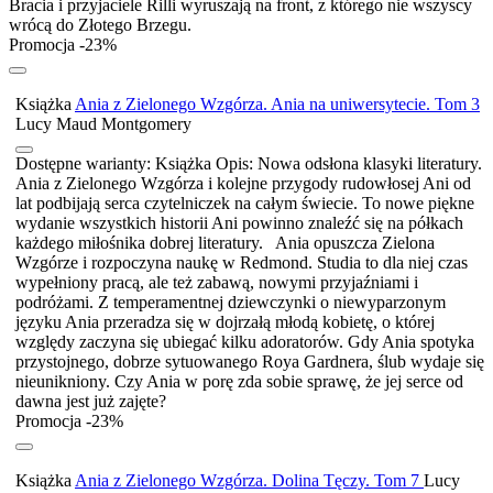
Bracia i przyjaciele Rilli wyruszają na front, z którego nie wszyscy
wrócą do Złotego Brzegu.
Promocja -23%
Książka
Ania z Zielonego Wzgórza. Ania na uniwersytecie. Tom 3
Lucy Maud Montgomery
Dostępne warianty:
Książka
Opis:
Nowa odsłona klasyki literatury.
Ania z Zielonego Wzgórza i kolejne przygody rudowłosej Ani od
lat podbijają serca czytelniczek na całym świecie. To nowe piękne
wydanie wszystkich historii Ani powinno znaleźć się na półkach
każdego miłośnika dobrej literatury. Ania opuszcza Zielona
Wzgórze i rozpoczyna naukę w Redmond. Studia to dla niej czas
wypełniony pracą, ale też zabawą, nowymi przyjaźniami i
podróżami. Z temperamentnej dziewczynki o niewyparzonym
języku Ania przeradza się w dojrzałą młodą kobietę, o której
względy zaczyna się ubiegać kilku adoratorów. Gdy Ania spotyka
przystojnego, dobrze sytuowanego Roya Gardnera, ślub wydaje się
nieunikniony. Czy Ania w porę zda sobie sprawę, że jej serce od
dawna jest już zajęte?
Promocja -23%
Książka
Ania z Zielonego Wzgórza. Dolina Tęczy. Tom 7
Lucy