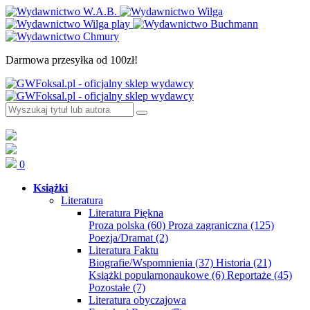
Darmowa przesyłka od 100zł!
0
Książki
Literatura
Literatura Piękna
Proza polska
(60)
Proza zagraniczna
(125)
Poezja/Dramat
(2)
Literatura Faktu
Biografie/Wspomnienia
(37)
Historia
(21)
Książki popularnonaukowe
(6)
Reportaże
(45)
Pozostałe
(7)
Literatura obyczajowa