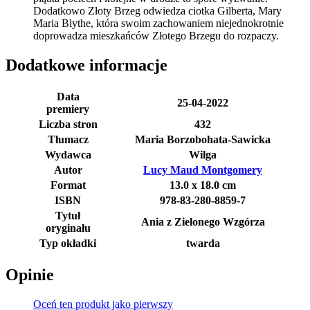
Dodatkowo Złoty Brzeg odwiedza ciotka Gilberta, Mary
Maria Blythe, która swoim zachowaniem niejednokrotnie
doprowadza mieszkańców Złotego Brzegu do rozpaczy.
Dodatkowe informacje
Data
25-04-2022
premiery
Liczba stron
432
Tłumacz
Maria Borzobohata-Sawicka
Wydawca
Wilga
Autor
Lucy Maud Montgomery
Format
13.0 x 18.0 cm
ISBN
978-83-280-8859-7
Tytuł
Ania z Zielonego Wzgórza
oryginału
Typ okładki
twarda
Opinie
Oceń ten produkt jako pierwszy