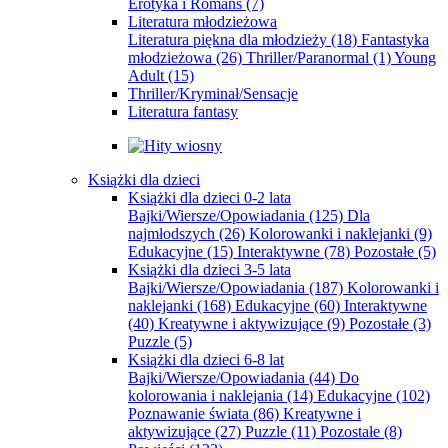
Erotyka i Romans
(7)
Literatura młodzieżowa
Literatura piękna dla młodzieży
(18)
Fantastyka
młodzieżowa
(26)
Thriller/Paranormal
(1)
Young
Adult
(15)
Thriller/Kryminał/Sensacje
Literatura fantasy
Książki dla dzieci
Książki dla dzieci 0-2 lata
Bajki/Wiersze/Opowiadania
(125)
Dla
najmłodszych
(26)
Kolorowanki i naklejanki
(9)
Edukacyjne
(15)
Interaktywne
(78)
Pozostałe
(5)
Książki dla dzieci 3-5 lata
Bajki/Wiersze/Opowiadania
(187)
Kolorowanki i
naklejanki
(168)
Edukacyjne
(60)
Interaktywne
(40)
Kreatywne i aktywizujące
(9)
Pozostałe
(3)
Puzzle
(5)
Książki dla dzieci 6-8 lat
Bajki/Wiersze/Opowiadania
(44)
Do
kolorowania i naklejania
(14)
Edukacyjne
(102)
Poznawanie świata
(86)
Kreatywne i
aktywizujące
(27)
Puzzle
(11)
Pozostałe
(8)