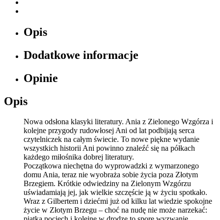
Opis
Dodatkowe informacje
Opinie
Opis
Nowa odsłona klasyki literatury. Ania z Zielonego Wzgórza i
kolejne przygody rudowłosej Ani od lat podbijają serca
czytelniczek na całym świecie. To nowe piękne wydanie
wszystkich historii Ani powinno znaleźć się na półkach
każdego miłośnika dobrej literatury.
Początkowa niechętna do wyprowadzki z wymarzonego
domu Ania, teraz nie wyobraża sobie życia poza Złotym
Brzegiem. Krótkie odwiedziny na Zielonym Wzgórzu
uświadamiają jej, jak wielkie szczęście ją w życiu spotkało.
Wraz z Gilbertem i dziećmi już od kilku lat wiedzie spokojne
życie w Złotym Brzegu – choć na nudę nie może narzekać:
piątka pociech i kolejne w drodze to spore wyzwanie.