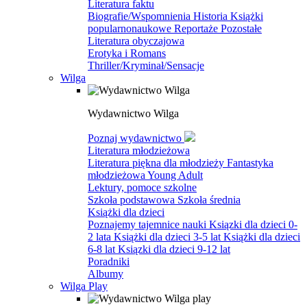
Literatura faktu
Biografie/Wspomnienia
Historia
Książki
popularnonaukowe
Reportaże
Pozostałe
Literatura obyczajowa
Erotyka i Romans
Thriller/Kryminał/Sensacje
Wilga
Wydawnictwo Wilga
Poznaj wydawnictwo
Literatura młodzieżowa
Literatura piękna dla młodzieży
Fantastyka
młodzieżowa
Young Adult
Lektury, pomoce szkolne
Szkoła podstawowa
Szkoła średnia
Książki dla dzieci
Poznajemy tajemnice nauki
Ksiązki dla dzieci 0-
2 lata
Książki dla dzieci 3-5 lat
Książki dla dzieci
6-8 lat
Ksiązki dla dzieci 9-12 lat
Poradniki
Albumy
Wilga Play