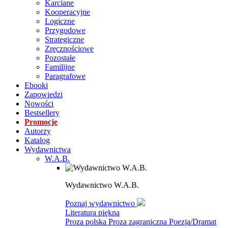
Karciane
Kooperacyjne
Logiczne
Przygodowe
Strategiczne
Zręcznościowe
Pozostałe
Familijne
Paragrafowe
Ebooki
Zapowiedzi
Nowości
Bestsellery
Promocje
Autorzy
Katalog
Wydawnictwa
W.A.B.
Wydawnictwo W.A.B.
Poznaj wydawnictwo
Literatura piękna
Proza polska
Proza zagraniczna
Poezja/Dramat