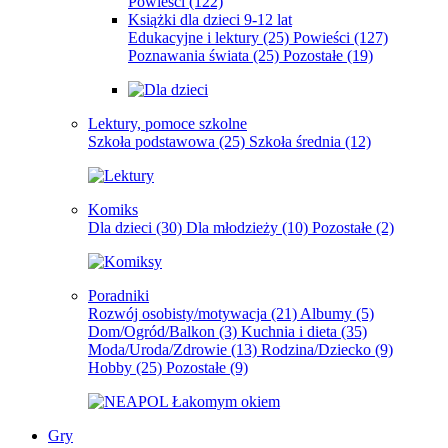
Powieści
(122)
Książki dla dzieci 9-12 lat
Edukacyjne i lektury
(25)
Powieści
(127)
Poznawania świata
(25)
Pozostałe
(19)
Lektury, pomoce szkolne
Szkoła podstawowa
(25)
Szkoła średnia
(12)
Komiks
Dla dzieci
(30)
Dla młodzieży
(10)
Pozostałe
(2)
Poradniki
Rozwój osobisty/motywacja
(21)
Albumy
(5)
Dom/Ogród/Balkon
(3)
Kuchnia i dieta
(35)
Moda/Uroda/Zdrowie
(13)
Rodzina/Dziecko
(9)
Hobby
(25)
Pozostałe
(9)
Gry