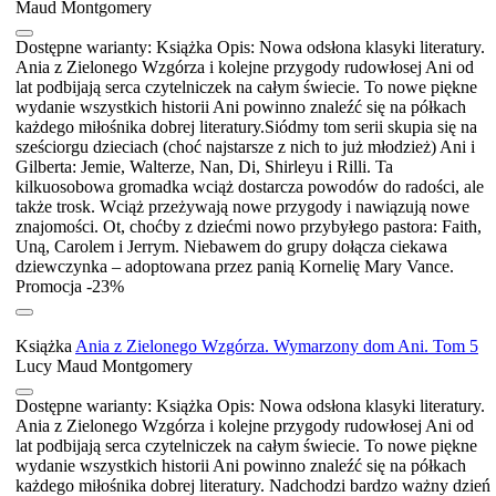
Maud Montgomery
Dostępne warianty:
Książka
Opis:
Nowa odsłona klasyki literatury.
Ania z Zielonego Wzgórza i kolejne przygody rudowłosej Ani od
lat podbijają serca czytelniczek na całym świecie. To nowe piękne
wydanie wszystkich historii Ani powinno znaleźć się na półkach
każdego miłośnika dobrej literatury.Siódmy tom serii skupia się na
sześciorgu dzieciach (choć najstarsze z nich to już młodzież) Ani i
Gilberta: Jemie, Walterze, Nan, Di, Shirleyu i Rilli. Ta
kilkuosobowa gromadka wciąż dostarcza powodów do radości, ale
także trosk. Wciąż przeżywają nowe przygody i nawiązują nowe
znajomości. Ot, choćby z dziećmi nowo przybyłego pastora: Faith,
Uną, Carolem i Jerrym. Niebawem do grupy dołącza ciekawa
dziewczynka – adoptowana przez panią Kornelię Mary Vance.
Promocja -23%
Książka
Ania z Zielonego Wzgórza. Wymarzony dom Ani. Tom 5
Lucy Maud Montgomery
Dostępne warianty:
Książka
Opis:
Nowa odsłona klasyki literatury.
Ania z Zielonego Wzgórza i kolejne przygody rudowłosej Ani od
lat podbijają serca czytelniczek na całym świecie. To nowe piękne
wydanie wszystkich historii Ani powinno znaleźć się na półkach
każdego miłośnika dobrej literatury. Nadchodzi bardzo ważny dzień