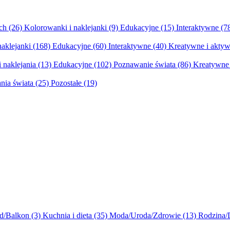
ych
(26)
Kolorowanki i naklejanki
(9)
Edukacyjne
(15)
Interaktywne
(7
naklejanki
(168)
Edukacyjne
(60)
Interaktywne
(40)
Kreatywne i aktyw
 naklejania
(13)
Edukacyjne
(102)
Poznawanie świata
(86)
Kreatywne 
nia świata
(25)
Pozostałe
(19)
d/Balkon
(3)
Kuchnia i dieta
(35)
Moda/Uroda/Zdrowie
(13)
Rodzina/