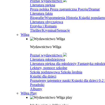
Poznaj wydawnictwo
Literatura piękna
Proza polska
Proza zagraniczna
Poezja/Dramat
Literatura faktu
Biografie/Wspomnienia
Historia
Książki popular
Literatura obyczajowa
Erotyka i Romans
Thriller/Kryminał/Sensacje
Wilga
Wydawnictwo Wilga
Poznaj wydawnictwo
Literatura młodzieżowa
Literatura piękna dla młodzieży
Fantastyka młodz
Lektury, pomoce szkolne
Szkoła podstawowa
Szkoła średnia
Książki dla dzieci
Poznajemy tajemnice nauki
Ksiązki dla dzieci 0-2 
Poradniki
Albumy
Wilga Play