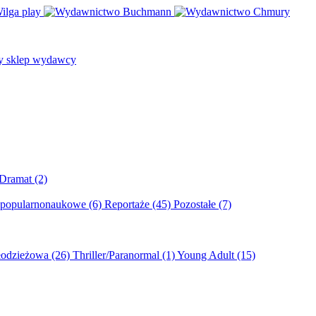
/Dramat
(2)
 popularnonaukowe
(6)
Reportaże
(45)
Pozostałe
(7)
młodzieżowa
(26)
Thriller/Paranormal
(1)
Young Adult
(15)