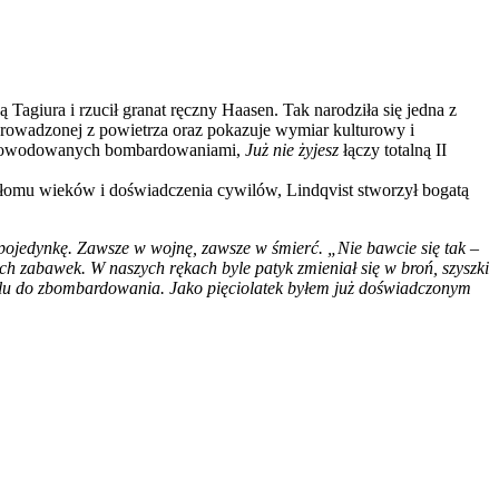
agiura i rzucił granat ręczny Haasen. Tak narodziła się jedna z
prowadzonej z powietrza oraz pokazuje wymiar kulturowy i
zeń spowodowanych bombardowaniami,
Już nie żyjesz
łączy totalną II
zełomu wieków i doświadczenia cywilów, Lindqvist stworzył bogatą
pojedynkę. Zawsze w wojnę, zawsze w śmierć. „Nie bawcie się tak –
ch zabawek. W naszych rękach byle patyk zmieniał się w broń, szyszki
elu do zbombardowania. Jako pięciolatek byłem już doświadczonym