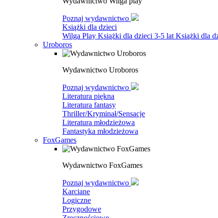
Wydawnictwo Wilga play
Poznaj wydawnictwo
Książki dla dzieci
Wilga Play
Książki dla dzieci 3-5 lat
Książki dla dz
Uroboros
Wydawnictwo Uroboros
Poznaj wydawnictwo
Literatura piękna
Literatura fantasy
Thriller/Kryminał/Sensacje
Literatura młodzieżowa
Fantastyka młodzieżowa
FoxGames
Wydawnictwo FoxGames
Poznaj wydawnictwo
Karciane
Logiczne
Przygodowe
Zręcznościowe