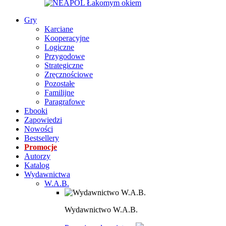
Gry
Karciane
Kooperacyjne
Logiczne
Przygodowe
Strategiczne
Zręcznościowe
Pozostałe
Familijne
Paragrafowe
Ebooki
Zapowiedzi
Nowości
Bestsellery
Promocje
Autorzy
Katalog
Wydawnictwa
W.A.B.
Wydawnictwo W.A.B.