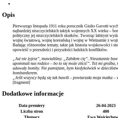
Opis
Pierwszego listopada 1911 roku porucznik Giulio Gavotti wychy
najbardziej niszczycielskich taktyk wojennych XX wieku – bo
polityczny jej niszczycielskich skutków. Tworząc labirynt wy
wojnę światową, wojnę koreańską i wojnę w Wietnamie z wojn
Badając różnorodne tematy, takie jak historia wojskowości i 
opowieść o przeszłości i przyszłości ludzkich konfliktów.
„Już nie żyjesz”, mawialiśmy. „Zabiłem cię”. Nieustannie baw
upominali nas rodzice – bo to się może ziścić”. Też mi groźba
udawały bomby. Nie pamiętam, bym kiedykolwiek w dzieciństwi
bombardierem.
„Jeśli wszyscy będą się tak bawili – powtarzała moja matka – 
[fragment]
Dodatkowe informacje
Data premiery
26-04-2023
Liczba stron
400
Tłumacz
Ewa Wojciechow