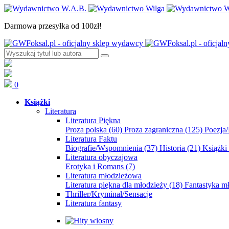
Darmowa przesyłka od 100zł!
0
Książki
Literatura
Literatura Piękna
Proza polska
(60)
Proza zagraniczna
(125)
Poezja
Literatura Faktu
Biografie/Wspomnienia
(37)
Historia
(21)
Książki
Literatura obyczajowa
Erotyka i Romans
(7)
Literatura młodzieżowa
Literatura piękna dla młodzieży
(18)
Fantastyka 
Thriller/Kryminał/Sensacje
Literatura fantasy