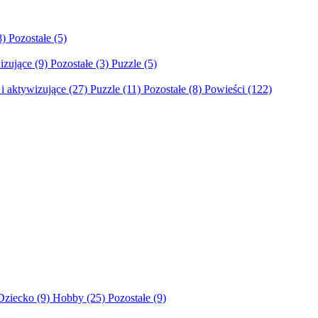
8)
Pozostałe
(5)
izujące
(9)
Pozostałe
(3)
Puzzle
(5)
i aktywizujące
(27)
Puzzle
(11)
Pozostałe
(8)
Powieści
(122)
Dziecko
(9)
Hobby
(25)
Pozostałe
(9)