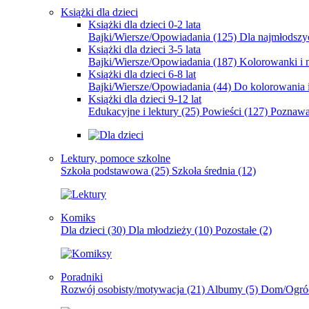
Książki dla dzieci
Książki dla dzieci 0-2 lata
Bajki/Wiersze/Opowiadania
(125)
Dla najmłodsz
Książki dla dzieci 3-5 lata
Bajki/Wiersze/Opowiadania
(187)
Kolorowanki i 
Książki dla dzieci 6-8 lat
Bajki/Wiersze/Opowiadania
(44)
Do kolorowania i
Książki dla dzieci 9-12 lat
Edukacyjne i lektury
(25)
Powieści
(127)
Poznawa
Lektury, pomoce szkolne
Szkoła podstawowa
(25)
Szkoła średnia
(12)
Komiks
Dla dzieci
(30)
Dla młodzieży
(10)
Pozostałe
(2)
Poradniki
Rozwój osobisty/motywacja
(21)
Albumy
(5)
Dom/Ogró