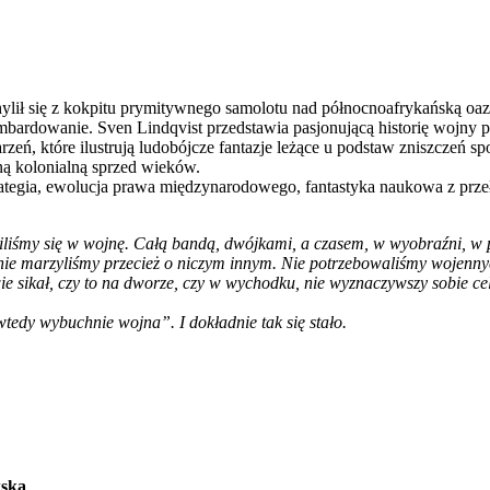
lił się z kokpitu prymitywnego samolotu nad północnoafrykańską oazą T
mbardowanie. Sven Lindqvist przedstawia pasjonującą historię wojny 
darzeń, które ilustrują ludobójcze fantazje leżące u podstaw zniszc
ą kolonialną sprzed wieków.
strategia, ewolucja prawa międzynarodowego, fantastyka naukowa z pr
iliśmy się w wojnę. Całą bandą, dwójkami, a czasem, w wyobraźni, w 
, nie marzyliśmy przecież o niczym innym. Nie potrzebowaliśmy wojenny
e sikał, czy to na dworze, czy w wychodku, nie wyznaczywszy sobie c
wtedy wybuchnie wojna”. I dokładnie tak się stało.
ska