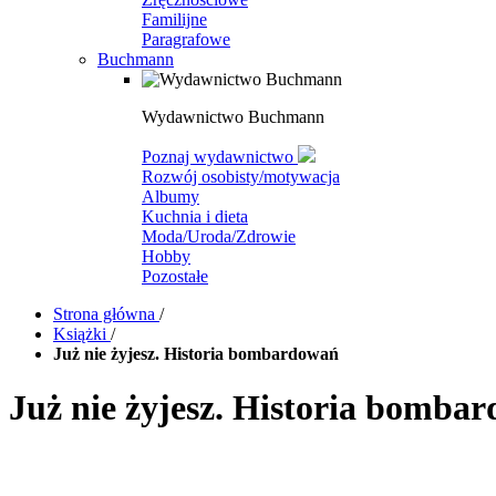
Familijne
Paragrafowe
Buchmann
Wydawnictwo Buchmann
Poznaj wydawnictwo
Rozwój osobisty/motywacja
Albumy
Kuchnia i dieta
Moda/Uroda/Zdrowie
Hobby
Pozostałe
Strona główna
/
Książki
/
Już nie żyjesz. Historia bombardowań
Już nie żyjesz. Historia bomba