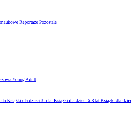
nonaukowe
Reportaże
Pozostałe
ieżowa
Young Adult
lata
Książki dla dzieci 3-5 lat
Książki dla dzieci 6-8 lat
Ksiązki dla dziec