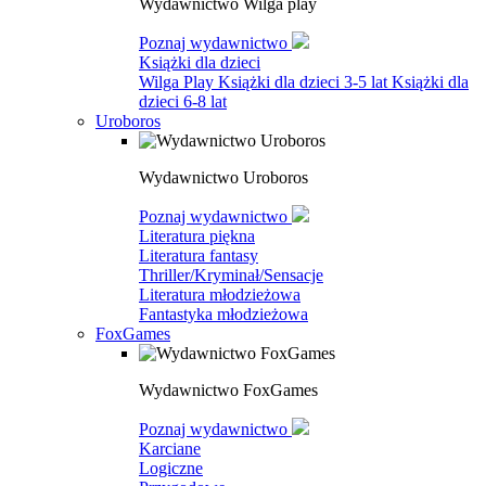
Wydawnictwo Wilga play
Poznaj wydawnictwo
Książki dla dzieci
Wilga Play
Książki dla dzieci 3-5 lat
Książki dla
dzieci 6-8 lat
Uroboros
Wydawnictwo Uroboros
Poznaj wydawnictwo
Literatura piękna
Literatura fantasy
Thriller/Kryminał/Sensacje
Literatura młodzieżowa
Fantastyka młodzieżowa
FoxGames
Wydawnictwo FoxGames
Poznaj wydawnictwo
Karciane
Logiczne