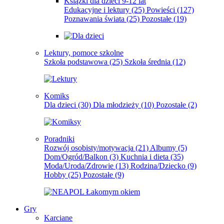
Książki dla dzieci 9-12 lat
Edukacyjne i lektury
(25)
Powieści
(127)
Poznawania świata
(25)
Pozostałe
(19)
Lektury, pomoce szkolne
Szkoła podstawowa
(25)
Szkoła średnia
(12)
Komiks
Dla dzieci
(30)
Dla młodzieży
(10)
Pozostałe
(2)
Poradniki
Rozwój osobisty/motywacja
(21)
Albumy
(5)
Dom/Ogród/Balkon
(3)
Kuchnia i dieta
(35)
Moda/Uroda/Zdrowie
(13)
Rodzina/Dziecko
(9)
Hobby
(25)
Pozostałe
(9)
Gry
Karciane