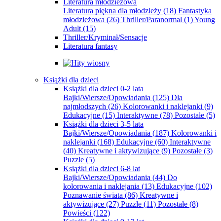
Literatura młodzieżowa
Literatura piękna dla młodzieży
(18)
Fantastyka
młodzieżowa
(26)
Thriller/Paranormal
(1)
Young
Adult
(15)
Thriller/Kryminał/Sensacje
Literatura fantasy
Książki dla dzieci
Książki dla dzieci 0-2 lata
Bajki/Wiersze/Opowiadania
(125)
Dla
najmłodszych
(26)
Kolorowanki i naklejanki
(9)
Edukacyjne
(15)
Interaktywne
(78)
Pozostałe
(5)
Książki dla dzieci 3-5 lata
Bajki/Wiersze/Opowiadania
(187)
Kolorowanki i
naklejanki
(168)
Edukacyjne
(60)
Interaktywne
(40)
Kreatywne i aktywizujące
(9)
Pozostałe
(3)
Puzzle
(5)
Książki dla dzieci 6-8 lat
Bajki/Wiersze/Opowiadania
(44)
Do
kolorowania i naklejania
(13)
Edukacyjne
(102)
Poznawanie świata
(86)
Kreatywne i
aktywizujące
(27)
Puzzle
(11)
Pozostałe
(8)
Powieści
(122)