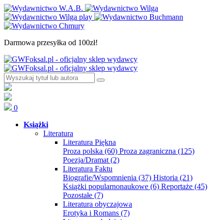
Darmowa przesyłka od 100zł!
0
Książki
Literatura
Literatura Piękna
Proza polska
(60)
Proza zagraniczna
(125)
Poezja/Dramat
(2)
Literatura Faktu
Biografie/Wspomnienia
(37)
Historia
(21)
Książki popularnonaukowe
(6)
Reportaże
(45)
Pozostałe
(7)
Literatura obyczajowa
Erotyka i Romans
(7)