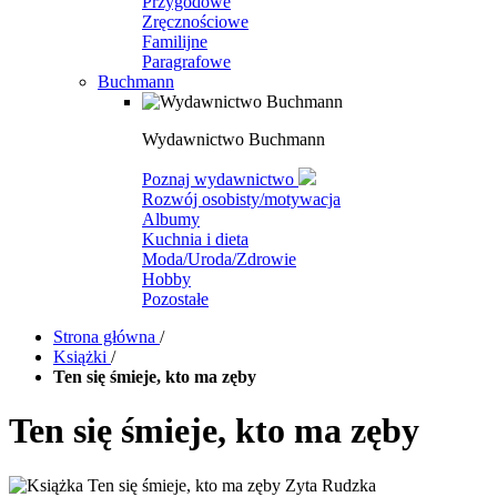
Przygodowe
Zręcznościowe
Familijne
Paragrafowe
Buchmann
Wydawnictwo Buchmann
Poznaj wydawnictwo
Rozwój osobisty/motywacja
Albumy
Kuchnia i dieta
Moda/Uroda/Zdrowie
Hobby
Pozostałe
Strona główna
/
Książki
/
Ten się śmieje, kto ma zęby
Ten się śmieje, kto ma zęby