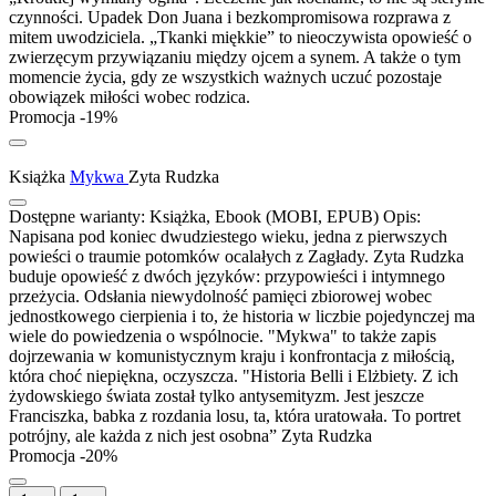
czynności. Upadek Don Juana i bezkompromisowa rozprawa z
mitem uwodziciela. „Tkanki miękkie” to nieoczywista opowieść o
zwierzęcym przywiązaniu między ojcem a synem. A także o tym
momencie życia, gdy ze wszystkich ważnych uczuć pozostaje
obowiązek miłości wobec rodzica.
Promocja -19%
Książka
Mykwa
Zyta Rudzka
Dostępne warianty:
Książka, Ebook (MOBI, EPUB)
Opis:
Napisana pod koniec dwudziestego wieku, jedna z pierwszych
powieści o traumie potomków ocalałych z Zagłady. Zyta Rudzka
buduje opowieść z dwóch języków: przypowieści i intymnego
przeżycia. Odsłania niewydolność pamięci zbiorowej wobec
jednostkowego cierpienia i to, że historia w liczbie pojedynczej ma
wiele do powiedzenia o wspólnocie. "Mykwa" to także zapis
dojrzewania w komunistycznym kraju i konfrontacja z miłością,
która choć niepiękna, oczyszcza. "Historia Belli i Elżbiety. Z ich
żydowskiego świata został tylko antysemityzm. Jest jeszcze
Franciszka, babka z rozdania losu, ta, która uratowała. To portret
potrójny, ale każda z nich jest osobna” Zyta Rudzka
Promocja -20%