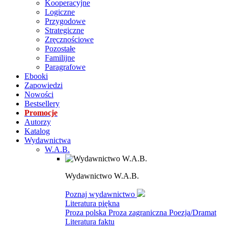
Kooperacyjne
Logiczne
Przygodowe
Strategiczne
Zręcznościowe
Pozostałe
Familijne
Paragrafowe
Ebooki
Zapowiedzi
Nowości
Bestsellery
Promocje
Autorzy
Katalog
Wydawnictwa
W.A.B.
Wydawnictwo W.A.B.
Poznaj wydawnictwo
Literatura piękna
Proza polska
Proza zagraniczna
Poezja/Dramat
Literatura faktu