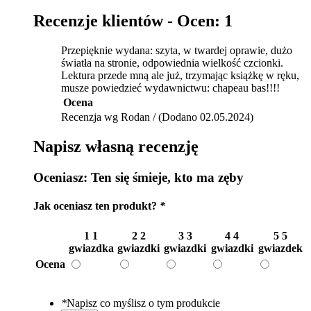
Recenzje klientów -
Ocen: 1
Przepięknie wydana: szyta, w twardej oprawie, dużo
światła na stronie, odpowiednia wielkość czcionki.
Lektura przede mną ale już, trzymając książkę w ręku,
musze powiedzieć wydawnictwu: chapeau bas!!!!
Ocena
Recenzja wg Rodan / (Dodano 02.05.2024)
Napisz własną recenzję
Oceniasz:
Ten się śmieje, kto ma zęby
Jak oceniasz ten produkt?
*
1
1
2
2
3
3
4
4
5
5
gwiazdka
gwiazdki
gwiazdki
gwiazdki
gwiazdek
Ocena
*
Napisz co myślisz o tym produkcie