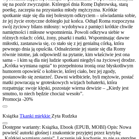
się na pozór zwyczajnie. Któregoś dnia Romę Dąbrowską, starą
poetkę, zaczepia na przystanku młody mężczyzna. Krótkie
spotkanie staje się dla niej bolesnym odkryciem – uświadamia sobie,
że jej życie erotyczne dobiegło już końca. Odtąd Roma rozpoczyna
swój życiowy bilans miłosny: wydobywa z pamięci krótkie chwile
namiętności i miłosne wspomnienia. Powoli odkrywa siebie w
różnych rolach: córki, żony, pisarki i matki. Wspominając dawne
miłostki, zastanawia się, co stało się z jej genialną córką, która
pewnego dnia ją opuściła. Odnalezienie jej stanie się dla Romy
równie istotne, jak odpowiedź na pytanie, kim właściwie jest ona
sama – i kim są dla niej ludzie spotkani niegdyś na życiowej drodze.
„Krótka wymiana ognia” to przepełniona ironią oraz błyskotliwym
humorem opowieść o kobiecie, której ciało, bez jej zgody,
postanowiło się zestarzeć. Dawni wielbiciele, byli mężowie, postać
matki powracają w groteskowych wizjach bohaterki, która
rozpatrując swoje klęski, pozostaje wierna dewizie – „Kiedy jest
smutno, to niech będzie chociaż wesoło”.
Promocja -20%
Książka
Tkanki miękkie
Zyta Rudzka
Dostępne warianty:
Książka, Ebook (EPUB, MOBI)
Opis:
Nowa
powieść autorki głośnej i znakomicie przyjętej przez krytykę
„Krótkiej wymiany ognia”. Leczenie jak kochanie, to nie są sterylne