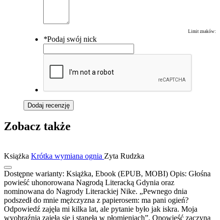
Limit znaków:
*
Podaj swój nick
Dodaj recenzję
Zobacz także
Książka
Krótka wymiana ognia
Zyta Rudzka
Dostępne warianty:
Książka, Ebook (EPUB, MOBI)
Opis:
Głośna
powieść uhonorowana Nagrodą Literacką Gdynia oraz
nominowana do Nagrody Literackiej Nike. „Pewnego dnia
podszedł do mnie mężczyzna z papierosem: ma pani ogień?
Odpowiedź zajęła mi kilka lat, ale pytanie było jak iskra. Moja
wyobraźnia zajęła się i stanęła w płomieniach”. Opowieść zaczyna