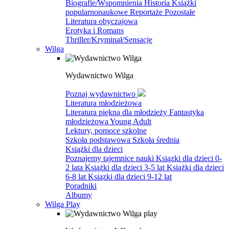
Biografie/Wspomnienia
Historia
Książki
popularnonaukowe
Reportaże
Pozostałe
Literatura obyczajowa
Erotyka i Romans
Thriller/Kryminał/Sensacje
Wilga
Wydawnictwo Wilga
Poznaj wydawnictwo
Literatura młodzieżowa
Literatura piękna dla młodzieży
Fantastyka
młodzieżowa
Young Adult
Lektury, pomoce szkolne
Szkoła podstawowa
Szkoła średnia
Książki dla dzieci
Poznajemy tajemnice nauki
Ksiązki dla dzieci 0-
2 lata
Książki dla dzieci 3-5 lat
Książki dla dzieci
6-8 lat
Ksiązki dla dzieci 9-12 lat
Poradniki
Albumy
Wilga Play