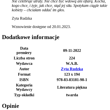
Nie celebruje utraty. Nie chce być wdową ani ofiarą. Kocha,
kogo chce, i żyje, jak chce, stąd jej siła. Spotykam ciągle takie
kobiety – chciałam oddać im głos.
Zyta Rudzka
Wznowienie dostępne od 20.01.2023.
Dodatkowe informacje
Data
09-11-2022
premiery
Liczba stron
224
Wydawca
W.A.B.
Autor
Zyta Rudzka
Format
123 x 194
ISBN
978-83-83181-98-1
Kategoria
Literatura piękna
Wydawcy
Typ okładki
twarda
Opinie