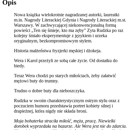
Opis
Nowa książka wielokrotnie nagradzanej autorki, laureatki
m.in. Nagrody Literackiej Gdynia i Nagrody Literackiej m.st.
Warszawy. W zachwycającej niekonwencjonalną formą
powieści „Ten się śmieje, kto ma zęby” Zyta Rudzka po raz
kolejny śmiało eksperymentuje z językiem i urzeka
oryginalnym, bezkompromisowym stylem.
Historia małżeństwa fryzjerki męskiej i dżokeja.
Wera i Karol przeżyli ze sobą całe życie. Od dostatku do
biedy.
Teraz Wera chodzi po starych miłościach, żeby załatwić
mężowi buty do trumny.
Trudno o dobre buty dla nieboszczyka.
Rudzka w swoim charakterystycznym ostrym stylu oraz z
poczuciem humoru przedstawia portret kobiety silnej i
drapieżnej, która nigdy nie składa broni.
Moja bohaterka straciła miłość, męża, pracę. Niewielki
dorobek wyprzedała na bazarze. Ale Wera jest nie do zdarcia.