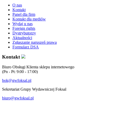
O nas
Kontakt
Panel dla firm
Kontakt dla mediów
Wydaj u nas
Foreign rights
Dystrybutorzy
Aktualności
Zgłaszanie naruszeń prawa
Formularz DSA
Kontakt
Biuro Obsługi Klienta sklepu internetowego
(Pn - Pt: 9:00 - 17:00)
bok@gwfoksal.pl
Sekretariat Grupy Wydawniczej Foksal
biuro@gwfoksal.pl
®2017 Grupa Wydawnicza Foksal Sp. z o.o. All rights reserved.