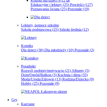
Książki dla dzieci 9-12 lat
Edukacyjne i lektury
(25)
Powieści
(127)
Poznawania świata
(25)
Pozostałe
(19)
Lektury, pomoce szkolne
Szkoła podstawowa
(25)
Szkoła średnia
(12)
Komiks
Dla dzieci
(30)
Dla młodzieży
(10)
Pozostałe
(2)
Poradniki
Rozwój osobisty/motywacja
(21)
Albumy
(5)
Dom/Ogród/Balkon
(3)
Kuchnia i dieta
(35)
Moda/Uroda/Zdrowie
(13)
Rodzina/Dziecko
(9)
Hobby
(25)
Pozostałe
(9)
Gry
Karciane