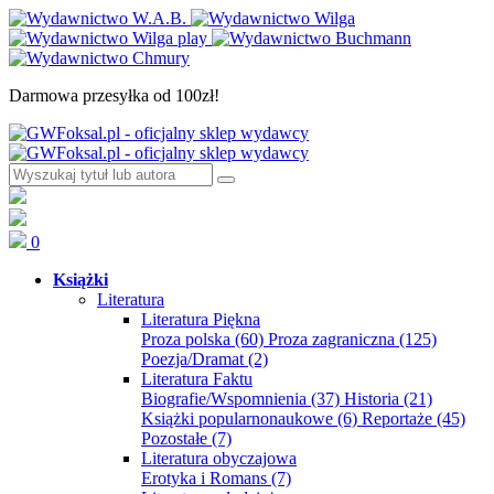
Darmowa przesyłka od 100zł!
0
Książki
Literatura
Literatura Piękna
Proza polska
(60)
Proza zagraniczna
(125)
Poezja/Dramat
(2)
Literatura Faktu
Biografie/Wspomnienia
(37)
Historia
(21)
Książki popularnonaukowe
(6)
Reportaże
(45)
Pozostałe
(7)
Literatura obyczajowa
Erotyka i Romans
(7)