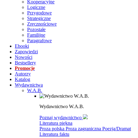
Kooperacyjne
Logiczne
Przygodowe
Strategiczne
Zręcznościowe
Pozostałe
Familijne
Paragrafowe
Ebooki
Zapowiedzi
Nowości
Bestsellery
Promocje
Autorzy
Katalog
Wydawnictwa
W.A.B.
Wydawnictwo W.A.B.
Poznaj wydawnictwo
Literatura piękna
Proza polska
Proza zagraniczna
Poezja/Dramat
Literatura faktu