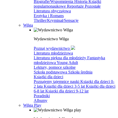
Biografie/Wspomnienia
Historia
Książki
popularnonaukowe
Reportaże
Pozostałe
Literatura obyczajowa
Erotyka i Romans
Thriller/Kryminał/Sensacje
Wilga
Wydawnictwo Wilga
Poznaj wydawnictwo
Literatura młodzieżowa
Literatura piękna dla młodzieży
Fantastyka
młodzieżowa
Young Adult
Lektury, pomoce szkolne
Szkoła podstawowa
Szkoła średnia
Książki dla dzieci
Poznajemy tajemnice nauki
Ksiązki dla dzieci 0-
2 lata
Książki dla dzieci 3-5 lat
Książki dla dzieci
6-8 lat
Ksiązki dla dzieci 9-12 lat
Poradniki
Albumy
Wilga Play