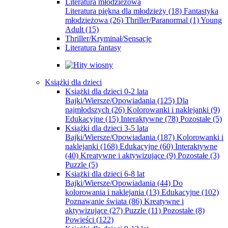
Literatura młodzieżowa
Literatura piękna dla młodzieży
(18)
Fantastyka
młodzieżowa
(26)
Thriller/Paranormal
(1)
Young
Adult
(15)
Thriller/Kryminał/Sensacje
Literatura fantasy
Książki dla dzieci
Książki dla dzieci 0-2 lata
Bajki/Wiersze/Opowiadania
(125)
Dla
najmłodszych
(26)
Kolorowanki i naklejanki
(9)
Edukacyjne
(15)
Interaktywne
(78)
Pozostałe
(5)
Książki dla dzieci 3-5 lata
Bajki/Wiersze/Opowiadania
(187)
Kolorowanki i
naklejanki
(168)
Edukacyjne
(60)
Interaktywne
(40)
Kreatywne i aktywizujące
(9)
Pozostałe
(3)
Puzzle
(5)
Książki dla dzieci 6-8 lat
Bajki/Wiersze/Opowiadania
(44)
Do
kolorowania i naklejania
(13)
Edukacyjne
(102)
Poznawanie świata
(86)
Kreatywne i
aktywizujące
(27)
Puzzle
(11)
Pozostałe
(8)
Powieści
(122)