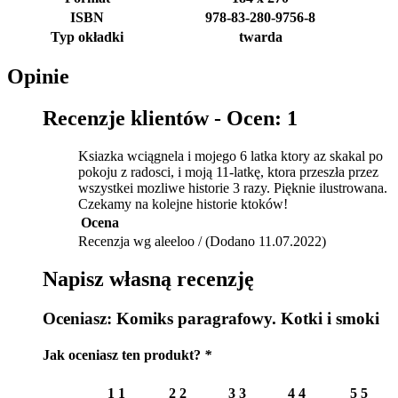
ISBN
978-83-280-9756-8
Typ okładki
twarda
Opinie
Recenzje klientów -
Ocen: 1
Ksiazka wciągnela i mojego 6 latka ktory az skakal po
pokoju z radosci, i moją 11-latkę, ktora przeszła przez
wszystkei mozliwe historie 3 razy. Pięknie ilustrowana.
Czekamy na kolejne historie ktoków!
Ocena
Recenzja wg aleeloo / (Dodano 11.07.2022)
Napisz własną recenzję
Oceniasz:
Komiks paragrafowy. Kotki i smoki
Jak oceniasz ten produkt?
*
1
1
2
2
3
3
4
4
5
5