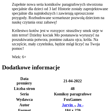
Zupełnie nowa seria komiksów paragrafowych stworzona
specjalnie dla dzieci od 3 lat! Historie zostały zaprojektowane
specjalnie dla najmłodszych i zawierają uproszczone
przygody. Rozbudowane scenariusze pozwolą dzieciom na
naukę czytania oraz zabawę!
Królestwo kotów jest w rozsypce: straszliwy smok sieje w
nim terror! Dzielny kociak Mo postanawia wyruszyć na
poszukiwania potwora, pomimo zakazu ojca, króla. Na
szczęście, mały czytelniku, będzie mógł liczyć na Twoja
pomoc!
Wiek: 6+
Dodatkowe informacje
Data
21-04-2022
premiery
Liczba stron
48
Seria
Komiksy paragrafowe
Wydawca
FoxGames
Autor
Jarvin -
,
Ju -
Format
184 x 270