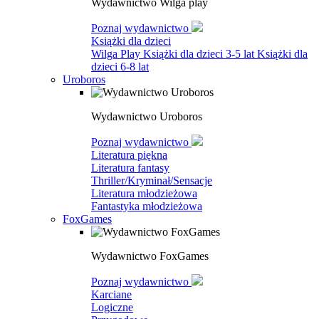
Wydawnictwo Wilga play
Poznaj wydawnictwo
Książki dla dzieci
Wilga Play
Książki dla dzieci 3-5 lat
Książki dla
dzieci 6-8 lat
Uroboros
Wydawnictwo Uroboros
Poznaj wydawnictwo
Literatura piękna
Literatura fantasy
Thriller/Kryminał/Sensacje
Literatura młodzieżowa
Fantastyka młodzieżowa
FoxGames
Wydawnictwo FoxGames
Poznaj wydawnictwo
Karciane
Logiczne