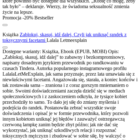
które powinno być dostępne dla wszystkich. „Robię co mogę, żeby
tak było” – deklaruje. Wierzy, że świadoma seksualność zmienia
życie na lepsze.
Promocja -20%
Bestseller
Książka
Zablokuj, skasuj, idź dalej. Czyli jak uniknąć randek z
toksycznymi facetami
Lalala Letmeexplain
Dostępne warianty:
Książka, Ebook (EPUB, MOBI)
Opis:
„Zablokuj, skasuj, idź dalej” to zabawny i bezkompromisowy,
napisany dosadnym językiem przewodnik po randkowaniu w
czasach Tindera. Autorka popularnego instagramowego profilu
LalalaLetMeExplain, jak sama przyznaje, przez lata umawiała się z
niewłaściwymi facetami. Angażowała się, starała, a koniec końców i
tak zostawała sama – zraniona i z coraz gorszym mniemaniem o
sobie. Swoimi doświadczeniami zaczęła dzielić się w mediach
społecznościowych i z zaskoczeniem odkryła, że tysiące kobiet
przechodziły to samo. To dało jej siłę do zmiany myślenia i
podejścia do randek. Postanowiła zebrać wszystkie swoje
doświadczenia i opisać je w formie przewodnika, który pozwoli
innym kobietom uniknąć jej błędów i zauważyć ostrzegawczą
czerwoną lampkę zanim będzie zbyt późno; jak nie dać się
wykorzystać, jak uniknąć szkodliwych relacji i rozpoznać
toksycznych mężczyzn i zbudować w sobie siłę, by walczyć o