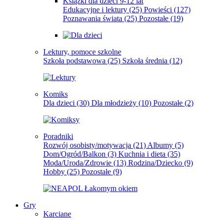
Książki dla dzieci 9-12 lat
Edukacyjne i lektury
(25)
Powieści
(127)
Poznawania świata
(25)
Pozostałe
(19)
Lektury, pomoce szkolne
Szkoła podstawowa
(25)
Szkoła średnia
(12)
Komiks
Dla dzieci
(30)
Dla młodzieży
(10)
Pozostałe
(2)
Poradniki
Rozwój osobisty/motywacja
(21)
Albumy
(5)
Dom/Ogród/Balkon
(3)
Kuchnia i dieta
(35)
Moda/Uroda/Zdrowie
(13)
Rodzina/Dziecko
(9)
Hobby
(25)
Pozostałe
(9)
Gry
Karciane