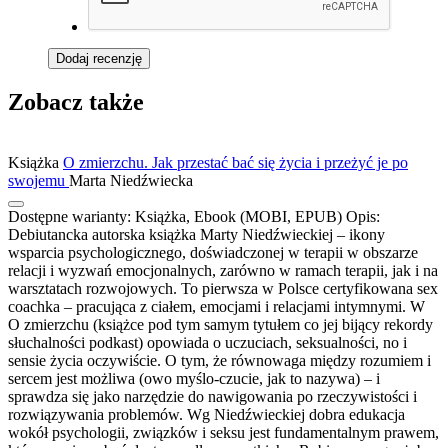
Dodaj recenzję
Zobacz także
Książka
O zmierzchu. Jak przestać bać się życia i przeżyć je po
swojemu
Marta Niedźwiecka
Dostępne warianty:
Książka, Ebook (MOBI, EPUB)
Opis:
Debiutancka autorska książka Marty Niedźwieckiej – ikony
wsparcia psychologicznego, doświadczonej w terapii w obszarze
relacji i wyzwań emocjonalnych, zarówno w ramach terapii, jak i na
warsztatach rozwojowych. To pierwsza w Polsce certyfikowana sex
coachka – pracująca z ciałem, emocjami i relacjami intymnymi. W
O zmierzchu (książce pod tym samym tytułem co jej bijący rekordy
słuchalności podkast) opowiada o uczuciach, seksualności, no i
sensie życia oczywiście. O tym, że równowaga między rozumiem i
sercem jest możliwa (owo myślo-czucie, jak to nazywa) – i
sprawdza się jako narzędzie do nawigowania po rzeczywistości i
rozwiązywania problemów. Wg Niedźwieckiej dobra edukacja
wokół psychologii, związków i seksu jest fundamentalnym prawem,