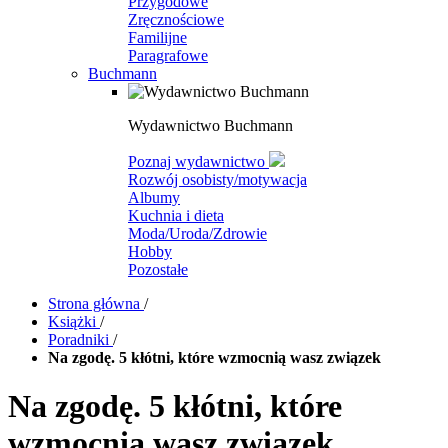
Przygodowe
Zręcznościowe
Familijne
Paragrafowe
Buchmann
Wydawnictwo Buchmann
Poznaj wydawnictwo
Rozwój osobisty/motywacja
Albumy
Kuchnia i dieta
Moda/Uroda/Zdrowie
Hobby
Pozostałe
Strona główna
/
Książki
/
Poradniki
/
Na zgodę. 5 kłótni, które wzmocnią wasz związek
Na zgodę. 5 kłótni, które
wzmocnią wasz związek