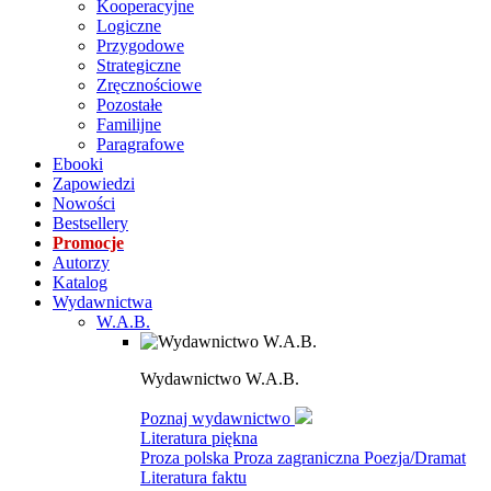
Kooperacyjne
Logiczne
Przygodowe
Strategiczne
Zręcznościowe
Pozostałe
Familijne
Paragrafowe
Ebooki
Zapowiedzi
Nowości
Bestsellery
Promocje
Autorzy
Katalog
Wydawnictwa
W.A.B.
Wydawnictwo W.A.B.
Poznaj wydawnictwo
Literatura piękna
Proza polska
Proza zagraniczna
Poezja/Dramat
Literatura faktu