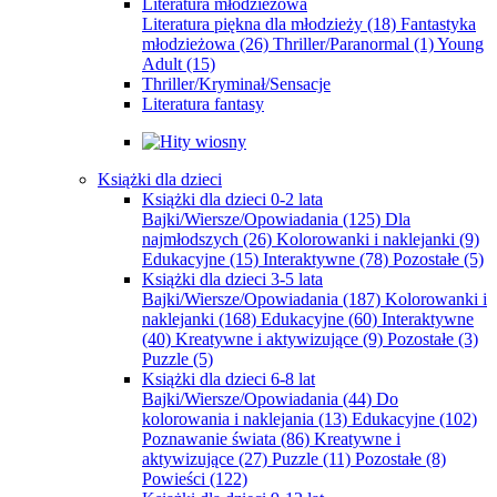
Literatura młodzieżowa
Literatura piękna dla młodzieży
(18)
Fantastyka
młodzieżowa
(26)
Thriller/Paranormal
(1)
Young
Adult
(15)
Thriller/Kryminał/Sensacje
Literatura fantasy
Książki dla dzieci
Książki dla dzieci 0-2 lata
Bajki/Wiersze/Opowiadania
(125)
Dla
najmłodszych
(26)
Kolorowanki i naklejanki
(9)
Edukacyjne
(15)
Interaktywne
(78)
Pozostałe
(5)
Książki dla dzieci 3-5 lata
Bajki/Wiersze/Opowiadania
(187)
Kolorowanki i
naklejanki
(168)
Edukacyjne
(60)
Interaktywne
(40)
Kreatywne i aktywizujące
(9)
Pozostałe
(3)
Puzzle
(5)
Książki dla dzieci 6-8 lat
Bajki/Wiersze/Opowiadania
(44)
Do
kolorowania i naklejania
(13)
Edukacyjne
(102)
Poznawanie świata
(86)
Kreatywne i
aktywizujące
(27)
Puzzle
(11)
Pozostałe
(8)
Powieści
(122)