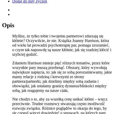
Dodaj do listy życzeń
Opis
Myślisz, że tylko tobie i twojemu partnerowi zdarzają się
kłótnie? Oczywiście, że nie. Książka Joanny Harrison, która
od wielu lat prowadzi psychoterapię par, pomaga zrozumieć,
o czym tak naprawdę są nasze kłótnie, jak się rzadziej kłócić i
szybciej godzić.
Zdaniem Harrison istnieje pięć różnych tematów, przez które
wszystkie pary muszą przebrnąć. Obszary, który wywołują
największe napięcia, to: jak się ze sobą porozumiewamy, jakie
mamy relacje z rodziną i krewnymi ze strony
partnera/partnerki, jak dzielimy między sobą zadania i
obowiązki, jak ustalamy granicę dystansu/bliskości między
sobą, jak reagujemy na nasze ciała.
Nie chodzi o to, aby za wszelką cenę unikać kłótni – wręcz
przeciwnie. Trudne rozmowy stwarzają często możliwość
rozwoju związku. Różnice poglądów to okazja do tego, by
się czegoś więcej dowiedzieć o sprawach, na których nam