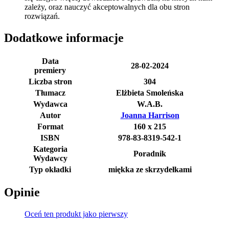
zależy, oraz nauczyć akceptowalnych dla obu stron
rozwiązań.
Dodatkowe informacje
Data
28-02-2024
premiery
Liczba stron
304
Tłumacz
Elżbieta Smoleńska
Wydawca
W.A.B.
Autor
Joanna Harrison
Format
160 x 215
ISBN
978-83-8319-542-1
Kategoria
Poradnik
Wydawcy
Typ okładki
miękka ze skrzydełkami
Opinie
Oceń ten produkt jako pierwszy