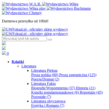
Darmowa przesyłka od 100zł!
0
Książki
Literatura
Literatura Piękna
Proza polska
(60)
Proza zagraniczna
(125)
Poezja/Dramat
(2)
Literatura Faktu
Biografie/Wspomnienia
(37)
Historia
(21)
Książki popularnonaukowe
(6)
Reportaże
(45)
Pozostałe
(7)
Literatura obyczajowa
Erotyka i Romans
(7)