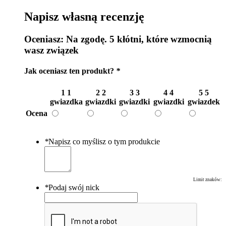
Napisz własną recenzję
Oceniasz:
Na zgodę. 5 kłótni, które wzmocnią
wasz związek
Jak oceniasz ten produkt?
*
1
1
2
2
3
3
4
4
5
5
gwiazdka
gwiazdki
gwiazdki
gwiazdki
gwiazdek
Ocena
*
Napisz co myślisz o tym produkcie
Limit znaków:
*
Podaj swój nick