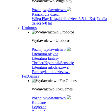
Wydawnictwo Wilga play
Poznaj wydawnictwo
Książki dla dzieci
Wilga Play
Książki dla dzieci 3-5 lat
Książki dla
dzieci 6-8 lat
Uroboros
Wydawnictwo Uroboros
Poznaj wydawnictwo
Literatura piękna
Literatura fantasy
Thriller/Kryminał/Sensacje
Literatura młodzieżowa
Fantastyka młodzieżowa
FoxGames
Wydawnictwo FoxGames
Poznaj wydawnictwo
Karciane
Logiczne