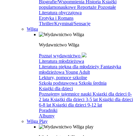
Biografie/Wspomnienia
Historia
Książki
popularnonaukowe
Reportaże
Pozostałe
Literatura obyczajowa
Erotyka i Romans
Thriller/Kryminał/Sensacje
Wilga
Wydawnictwo Wilga
Poznaj wydawnictwo
Literatura młodzieżowa
Literatura piękna dla młodzieży
Fantastyka
młodzieżowa
Young Adult
Lektury, pomoce szkolne
Szkoła podstawowa
Szkoła średnia
Książki dla dzieci
Poznajemy tajemnice nauki
Ksiązki dla dzieci 0-
2 lata
Książki dla dzieci 3-5 lat
Książki dla dzieci
6-8 lat
Ksiązki dla dzieci 9-12 lat
Poradniki
Albumy
Wilga Play