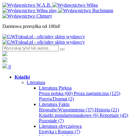
Darmowa przesyłka od 100zł!
0
Książki
Literatura
Literatura Piękna
Proza polska
(60)
Proza zagraniczna
(125)
Poezja/Dramat
(2)
Literatura Faktu
Biografie/Wspomnienia
(37)
Historia
(21)
Książki popularnonaukowe
(6)
Reportaże
(45)
Pozostałe
(7)
Literatura obyczajowa
Erotyka i Romans
(7)