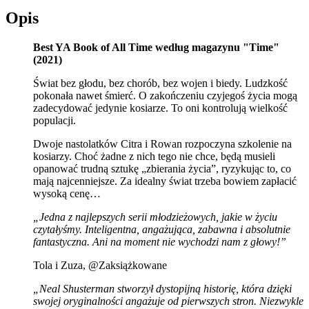
Opis
Best YA Book of All Time według magazynu "Time"
(2021)
Świat bez głodu, bez chorób, bez wojen i biedy. Ludzkość
pokonała nawet śmierć. O zakończeniu czyjegoś życia mogą
zadecydować jedynie kosiarze. To oni kontrolują wielkość
populacji.
Dwoje nastolatków Citra i Rowan rozpoczyna szkolenie na
kosiarzy. Choć żadne z nich tego nie chce, będą musieli
opanować trudną sztukę „zbierania życia”, ryzykując to, co
mają najcenniejsze. Za idealny świat trzeba bowiem zapłacić
wysoką cenę…
„Jedna z najlepszych serii młodzieżowych, jakie w życiu
czytałyśmy. Inteligentna, angażująca, zabawna i absolutnie
fantastyczna. Ani na moment nie wychodzi nam z głowy!”
Tola i Zuza, @Zaksiążkowane
„Neal Shusterman stworzył dystopijną historię, która dzięki
swojej oryginalności angażuje od pierwszych stron. Niezwykle