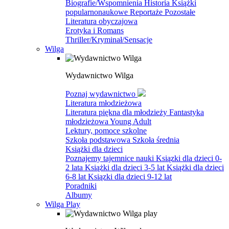
Biografie/Wspomnienia
Historia
Książki
popularnonaukowe
Reportaże
Pozostałe
Literatura obyczajowa
Erotyka i Romans
Thriller/Kryminał/Sensacje
Wilga
Wydawnictwo Wilga
Poznaj wydawnictwo
Literatura młodzieżowa
Literatura piękna dla młodzieży
Fantastyka
młodzieżowa
Young Adult
Lektury, pomoce szkolne
Szkoła podstawowa
Szkoła średnia
Książki dla dzieci
Poznajemy tajemnice nauki
Ksiązki dla dzieci 0-
2 lata
Książki dla dzieci 3-5 lat
Książki dla dzieci
6-8 lat
Ksiązki dla dzieci 9-12 lat
Poradniki
Albumy
Wilga Play