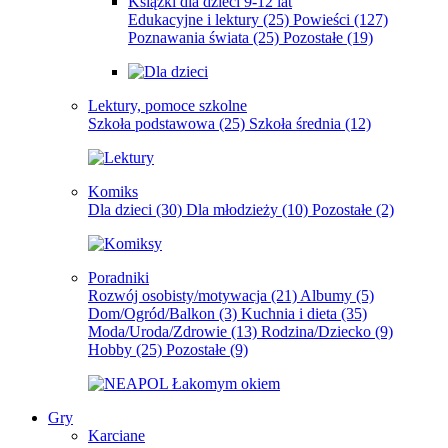
Książki dla dzieci 9-12 lat
Edukacyjne i lektury
(25)
Powieści
(127)
Poznawania świata
(25)
Pozostałe
(19)
Lektury, pomoce szkolne
Szkoła podstawowa
(25)
Szkoła średnia
(12)
Komiks
Dla dzieci
(30)
Dla młodzieży
(10)
Pozostałe
(2)
Poradniki
Rozwój osobisty/motywacja
(21)
Albumy
(5)
Dom/Ogród/Balkon
(3)
Kuchnia i dieta
(35)
Moda/Uroda/Zdrowie
(13)
Rodzina/Dziecko
(9)
Hobby
(25)
Pozostałe
(9)
Gry
Karciane