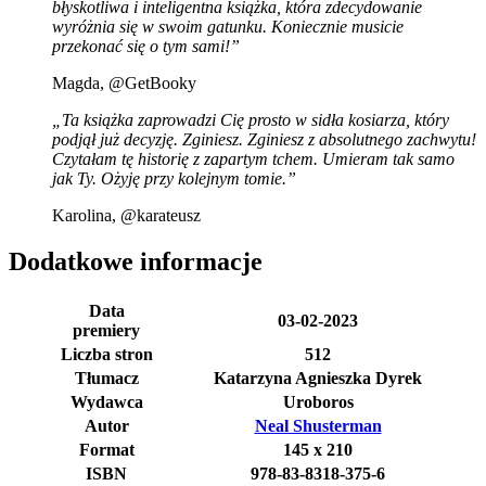
błyskotliwa i inteligentna książka, która zdecydowanie
wyróżnia się w swoim gatunku. Koniecznie musicie
przekonać się o tym sami!”
Magda, @GetBooky
„Ta książka zaprowadzi Cię prosto w sidła kosiarza, który
podjął już decyzję. Zginiesz. Zginiesz z absolutnego zachwytu!
Czytałam tę historię z zapartym tchem. Umieram tak samo
jak Ty. Ożyję przy kolejnym tomie.”
Karolina, @karateusz
Dodatkowe informacje
Data
03-02-2023
premiery
Liczba stron
512
Tłumacz
Katarzyna Agnieszka Dyrek
Wydawca
Uroboros
Autor
Neal Shusterman
Format
145 x 210
ISBN
978-83-8318-375-6