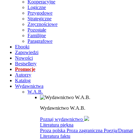
Kooperacyjne
Logiczne
Przygodowe
Strategiczne
Zręcznościowe
Pozostałe
Familijne
Paragrafowe
Ebooki
Zapowiedzi
Nowości
Bestsellery
Promocje
Autorzy
Katalog
Wydawnictwa
W.A.B.
Wydawnictwo W.A.B.
Poznaj wydawnictwo
Literatura piękna
Proza polska
Proza zagraniczna
Poezja/Dramat
Literatura faktu