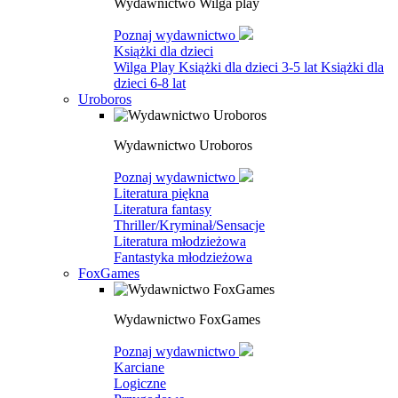
Wydawnictwo Wilga play
Poznaj wydawnictwo
Książki dla dzieci
Wilga Play
Książki dla dzieci 3-5 lat
Książki dla
dzieci 6-8 lat
Uroboros
Wydawnictwo Uroboros
Poznaj wydawnictwo
Literatura piękna
Literatura fantasy
Thriller/Kryminał/Sensacje
Literatura młodzieżowa
Fantastyka młodzieżowa
FoxGames
Wydawnictwo FoxGames
Poznaj wydawnictwo
Karciane
Logiczne