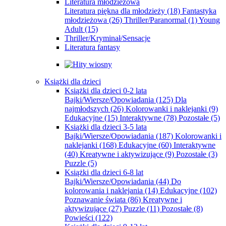
Literatura młodzieżowa
Literatura piękna dla młodzieży
(18)
Fantastyka
młodzieżowa
(26)
Thriller/Paranormal
(1)
Young
Adult
(15)
Thriller/Kryminał/Sensacje
Literatura fantasy
Książki dla dzieci
Książki dla dzieci 0-2 lata
Bajki/Wiersze/Opowiadania
(125)
Dla
najmłodszych
(26)
Kolorowanki i naklejanki
(9)
Edukacyjne
(15)
Interaktywne
(78)
Pozostałe
(5)
Książki dla dzieci 3-5 lata
Bajki/Wiersze/Opowiadania
(187)
Kolorowanki i
naklejanki
(168)
Edukacyjne
(60)
Interaktywne
(40)
Kreatywne i aktywizujące
(9)
Pozostałe
(3)
Puzzle
(5)
Książki dla dzieci 6-8 lat
Bajki/Wiersze/Opowiadania
(44)
Do
kolorowania i naklejania
(14)
Edukacyjne
(102)
Poznawanie świata
(86)
Kreatywne i
aktywizujące
(27)
Puzzle
(11)
Pozostałe
(8)
Powieści
(122)