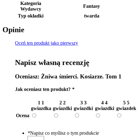
Kategoria
Fantasy
Wydawcy
Typ okładki
twarda
Opinie
Oceń ten produkt jako pierwszy
Napisz własną recenzję
Oceniasz:
Żniwa śmierci. Kosiarze. Tom 1
Jak oceniasz ten produkt?
*
1
1
2
2
3
3
4
4
5
5
gwiazdka
gwiazdki
gwiazdki
gwiazdki
gwiazdek
Ocena
*
Napisz co myślisz o tym produkcie