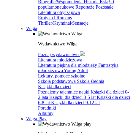
Biografie/Wspomnienia
Historia
Książki
popularnonaukowe
Reportaże
Pozostałe
Literatura obyczajowa
Erotyka i Romans
Thriller/Kryminał/Sensacje
Wilga
Wydawnictwo Wilga
Poznaj wydawnictwo
Literatura młodzieżowa
Literatura piękna dla młodzieży
Fantastyka
młodzieżowa
Young Adult
Lektury, pomoce szkolne
Szkoła podstawowa
Szkoła średnia
Książki dla dzieci
Poznajemy tajemnice nauki
Ksiązki dla dzieci 0-
2 lata
Książki dla dzieci 3-5 lat
Książki dla dzieci
6-8 lat
Ksiązki dla dzieci 9-12 lat
Poradniki
Albumy
Wilga Play