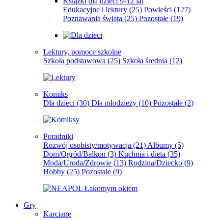
Książki dla dzieci 9-12 lat
Edukacyjne i lektury
(25)
Powieści
(127)
Poznawania świata
(25)
Pozostałe
(19)
Lektury, pomoce szkolne
Szkoła podstawowa
(25)
Szkoła średnia
(12)
Komiks
Dla dzieci
(30)
Dla młodzieży
(10)
Pozostałe
(2)
Poradniki
Rozwój osobisty/motywacja
(21)
Albumy
(5)
Dom/Ogród/Balkon
(3)
Kuchnia i dieta
(35)
Moda/Uroda/Zdrowie
(13)
Rodzina/Dziecko
(9)
Hobby
(25)
Pozostałe
(9)
Gry
Karciane