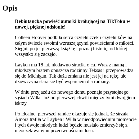
Opis
Debiutancka powieść autorki królującej na TikToku w
nowej, pięknej odsłonie!
Colleen Hoover podbiła serca czytelniczek i czytelników na
całym świecie swoimi wzruszającymi powieściami o miłości.
Sięgnij po jej pierwszą książkę i poznaj historię, od której
wszystko się zaczęło.
Layken ma 18 lat, niedawno straciła ojca. Wraz z mamą i
młodszym bratem opuszcza rodzinny Teksas i przeprowadza
się do Michigan. Tak duża zmiana nie jest jej na rękę, ale
dziewczyna stara się być wsparciem dla rodziny.
W dniu przyjazdu do nowego domu poznaje przystojnego
sąsiada Willa. Już od pierwszej chwili między tymi dwojgiem
iskrzy.
Po idealnej pierwszej randce okazuje się jednak, że strzała
Amora trafiła w Layken i Willa w nieodpowiednim momencie
i tych dwoje młodych ludzi będzie musiało zmierzyć się z
nieoczekiwanymi przeciwnościami losu.