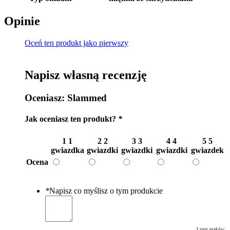
Opinie
Oceń ten produkt jako pierwszy
Napisz własną recenzję
Oceniasz:
Slammed
Jak oceniasz ten produkt?
*
1
1
2
2
3
3
4
4
5
5
gwiazdka
gwiazdki
gwiazdki
gwiazdki
gwiazdek
Ocena
*
Napisz co myślisz o tym produkcie
Limit znaków: