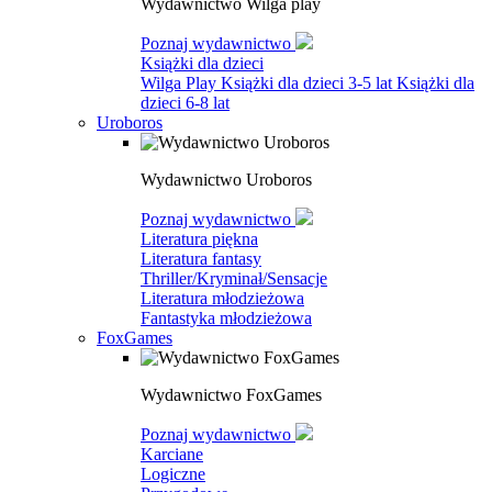
Wydawnictwo Wilga play
Poznaj wydawnictwo
Książki dla dzieci
Wilga Play
Książki dla dzieci 3-5 lat
Książki dla
dzieci 6-8 lat
Uroboros
Wydawnictwo Uroboros
Poznaj wydawnictwo
Literatura piękna
Literatura fantasy
Thriller/Kryminał/Sensacje
Literatura młodzieżowa
Fantastyka młodzieżowa
FoxGames
Wydawnictwo FoxGames
Poznaj wydawnictwo
Karciane
Logiczne