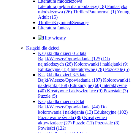
Literatura młodzieżowa
Literatura piękna dla młodzieży
(18)
Fantastyka
młodzieżowa
(26)
Thriller/Paranormal
(1)
Young
Adult
(15)
Thriller/Kryminał/Sensacje
Literatura fantasy
Książki dla dzieci
Książki dla dzieci 0-2 lata
Bajki/Wiersze/Opowiadania
(125)
Dla
najmłodszych
(26)
Kolorowanki i naklejanki
(9)
Edukacyjne
(15)
Interaktywne
(78)
Pozostałe
(5)
Książki dla dzieci 3-5 lata
Bajki/Wiersze/Opowiadania
(187)
Kolorowanki i
naklejanki
(168)
Edukacyjne
(60)
Interaktywne
(40)
Kreatywne i aktywizujące
(9)
Pozostałe
(3)
Puzzle
(5)
Książki dla dzieci 6-8 lat
Bajki/Wiersze/Opowiadania
(44)
Do
kolorowania i naklejania
(13)
Edukacyjne
(102)
Poznawanie świata
(86)
Kreatywne i
aktywizujące
(27)
Puzzle
(11)
Pozostałe
(8)
Powieści
(122)