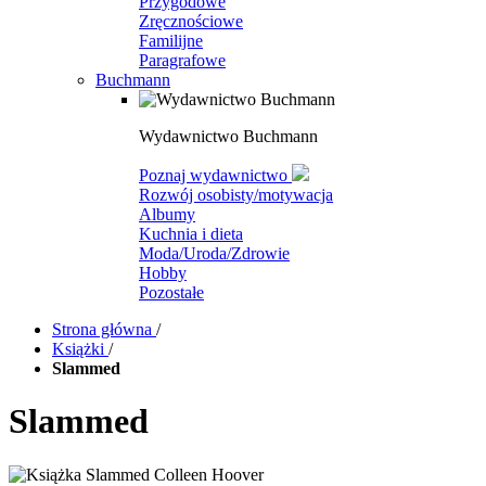
Przygodowe
Zręcznościowe
Familijne
Paragrafowe
Buchmann
Wydawnictwo Buchmann
Poznaj wydawnictwo
Rozwój osobisty/motywacja
Albumy
Kuchnia i dieta
Moda/Uroda/Zdrowie
Hobby
Pozostałe
Strona główna
/
Książki
/
Slammed
Slammed