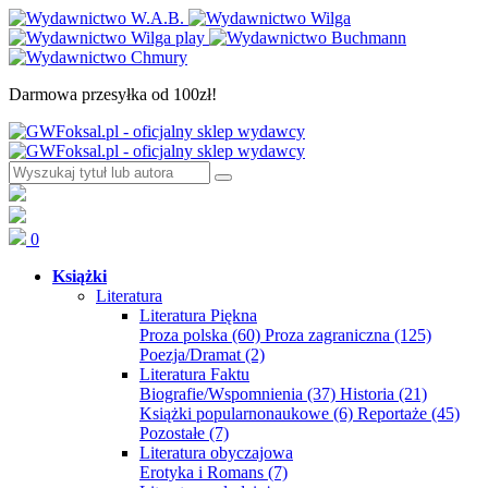
Darmowa przesyłka od 100zł!
0
Książki
Literatura
Literatura Piękna
Proza polska
(60)
Proza zagraniczna
(125)
Poezja/Dramat
(2)
Literatura Faktu
Biografie/Wspomnienia
(37)
Historia
(21)
Książki popularnonaukowe
(6)
Reportaże
(45)
Pozostałe
(7)
Literatura obyczajowa
Erotyka i Romans
(7)