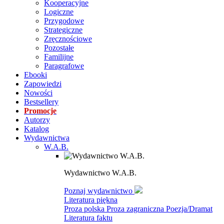
Kooperacyjne
Logiczne
Przygodowe
Strategiczne
Zręcznościowe
Pozostałe
Familijne
Paragrafowe
Ebooki
Zapowiedzi
Nowości
Bestsellery
Promocje
Autorzy
Katalog
Wydawnictwa
W.A.B.
Wydawnictwo W.A.B.
Poznaj wydawnictwo
Literatura piękna
Proza polska
Proza zagraniczna
Poezja/Dramat
Literatura faktu