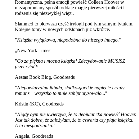
Romantyczna, pełna emocji powieść Colleen Hoover w
niezapomniany sposób oddaje magię pierwszej miłości i
rodzenia się niezwykłej więzi.
Slammed to pierwsza część trylogii pod tym samym tytułem.
Kolejne tomy w nowych odsłonach już wkrótce.
"
Książka wyjątkowa, niepodobna do niczego innego.
"
„New York Times”
"
Co za piękna i mocna książka! Zdecydowanie MUSISZ
przeczytać!!
"
Aestas Book Blog, Goodreads
"
Niepowtarzalna fabuła, słodko-gorzkie napięcie i czuły
romans – wszystko to mnie zahipnotyzowało...
"
Kristin (KC), Goodreads
"
Nigdy bym nie uwierzyła, że to debiutancka powieść Hoover.
Jest tak dobra, że założyłam, że to czwarta czy piąta książka.
A tu niespodzianka.
"
Angela, Goodreads