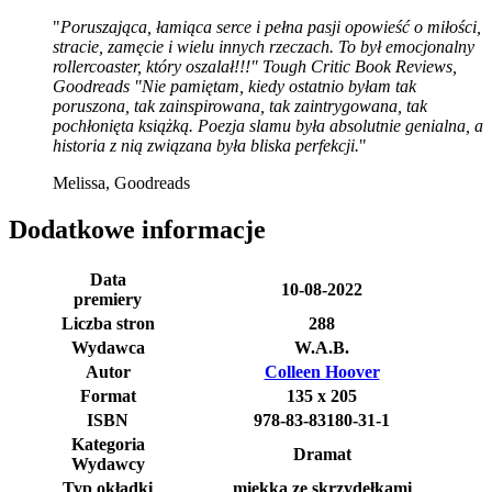
"
Poruszająca, łamiąca serce i pełna pasji opowieść o miłości,
stracie, zamęcie i wielu innych rzeczach. To był emocjonalny
rollercoaster, który oszalał!!!" Tough Critic Book Reviews,
Goodreads "Nie pamiętam, kiedy ostatnio byłam tak
poruszona, tak zainspirowana, tak zaintrygowana, tak
pochłonięta książką. Poezja slamu była absolutnie genialna, a
historia z nią związana była bliska perfekcji.
"
Melissa, Goodreads
Dodatkowe informacje
Data
10-08-2022
premiery
Liczba stron
288
Wydawca
W.A.B.
Autor
Colleen Hoover
Format
135 x 205
ISBN
978-83-83180-31-1
Kategoria
Dramat
Wydawcy
Typ okładki
miękka ze skrzydełkami