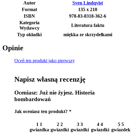
Autor
Sven Lindqvist
Format
135 x 210
ISBN
978-83-8318-362-6
Kategoria
Literatura faktu
Wydawcy
Typ okładki
miękka ze skrzydełkami
Opinie
Oceń ten produkt jako pierwszy
Napisz własną recenzję
Oceniasz:
Już nie żyjesz. Historia
bombardowań
Jak oceniasz ten produkt?
*
1
1
2
2
3
3
4
4
5
5
gwiazdka
gwiazdki
gwiazdki
gwiazdki
gwiazdek