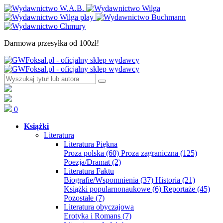
Darmowa przesyłka od 100zł!
0
Książki
Literatura
Literatura Piękna
Proza polska
(60)
Proza zagraniczna
(125)
Poezja/Dramat
(2)
Literatura Faktu
Biografie/Wspomnienia
(37)
Historia
(21)
Książki popularnonaukowe
(6)
Reportaże
(45)
Pozostałe
(7)
Literatura obyczajowa
Erotyka i Romans
(7)