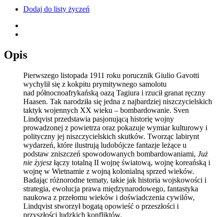
Dodaj do listy życzeń
Opis
Pierwszego listopada 1911 roku porucznik Giulio Gavotti
wychylił się z kokpitu prymitywnego samolotu
nad północnoafrykańską oazą Tagiura i rzucił granat ręczny
Haasen. Tak narodziła się jedna z najbardziej niszczycielskich
taktyk wojennych XX wieku – bombardowanie. Sven
Lindqvist przedstawia pasjonującą historię wojny
prowadzonej z powietrza oraz pokazuje wymiar kulturowy i
polityczny jej niszczycielskich skutków. Tworząc labirynt
wydarzeń, które ilustrują ludobójcze fantazje leżące u
podstaw zniszczeń spowodowanych bombardowaniami,
Już
nie żyjesz
łączy totalną II wojnę światową, wojnę koreańską i
wojnę w Wietnamie z wojną kolonialną sprzed wieków.
Badając różnorodne tematy, takie jak historia wojskowości i
strategia, ewolucja prawa międzynarodowego, fantastyka
naukowa z przełomu wieków i doświadczenia cywilów,
Lindqvist stworzył bogatą opowieść o przeszłości i
przyszłości ludzkich konfliktów.