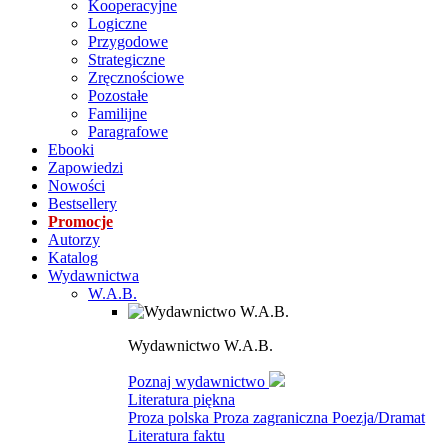
Kooperacyjne
Logiczne
Przygodowe
Strategiczne
Zręcznościowe
Pozostałe
Familijne
Paragrafowe
Ebooki
Zapowiedzi
Nowości
Bestsellery
Promocje
Autorzy
Katalog
Wydawnictwa
W.A.B.
Wydawnictwo W.A.B.
Poznaj wydawnictwo
Literatura piękna
Proza polska
Proza zagraniczna
Poezja/Dramat
Literatura faktu