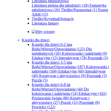
Literatura młodzieżowa
Literatura piękna dla młodzieży
(18)
Fantastyka
młodzieżowa
(26)
Thriller/Paranormal
(1)
Young
Adult
(15)
Thriller/Kryminał/Sensacje
Literatura fantasy
Książki dla dzieci
Książki dla dzieci 0-2 lata
Bajki/Wiersze/Opowiadania
(125)
Dla
najmłodszych
(26)
Kolorowanki i naklejanki
(9)
Edukacyjne
(15)
Interaktywne
(78)
Pozostałe
(5)
Książki dla dzieci 3-5 lata
Bajki/Wiersze/Opowiadania
(187)
Kolorowanki i
naklejanki
(168)
Edukacyjne
(60)
Interaktywne
(40)
Kreatywne i aktywizujące
(9)
Pozostałe
(3)
Puzzle
(5)
Książki dla dzieci 6-8 lat
Bajki/Wiersze/Opowiadania
(44)
Do
kolorowania i naklejania
(14)
Edukacyjne
(102)
Poznawanie świata
(86)
Kreatywne i
aktywizujące
(27)
Puzzle
(11)
Pozostałe
(8)
Powieści
(122)