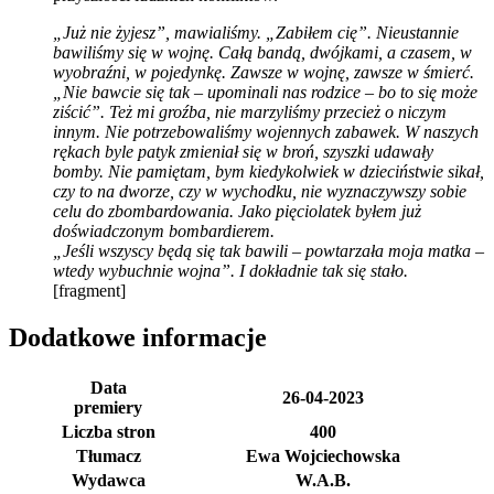
„Już nie żyjesz”, mawialiśmy. „Zabiłem cię”. Nieustannie
bawiliśmy się w wojnę. Całą bandą, dwójkami, a czasem, w
wyobraźni, w pojedynkę. Zawsze w wojnę, zawsze w śmierć.
„Nie bawcie się tak – upominali nas rodzice – bo to się może
ziścić”. Też mi groźba, nie marzyliśmy przecież o niczym
innym. Nie potrzebowaliśmy wojennych zabawek. W naszych
rękach byle patyk zmieniał się w broń, szyszki udawały
bomby. Nie pamiętam, bym kiedykolwiek w dzieciństwie sikał,
czy to na dworze, czy w wychodku, nie wyznaczywszy sobie
celu do zbombardowania. Jako pięciolatek byłem już
doświadczonym bombardierem.
„Jeśli wszyscy będą się tak bawili – powtarzała moja matka –
wtedy wybuchnie wojna”. I dokładnie tak się stało.
[fragment]
Dodatkowe informacje
Data
26-04-2023
premiery
Liczba stron
400
Tłumacz
Ewa Wojciechowska
Wydawca
W.A.B.