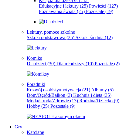
Książki dla dzieci 9-12 lat
Edukacyjne i lektury
(25)
Powieści
(127)
Poznawania świata
(25)
Pozostałe
(19)
Lektury, pomoce szkolne
Szkoła podstawowa
(25)
Szkoła średnia
(12)
Komiks
Dla dzieci
(30)
Dla młodzieży
(10)
Pozostałe
(2)
Poradniki
Rozwój osobisty/motywacja
(21)
Albumy
(5)
Dom/Ogród/Balkon
(3)
Kuchnia i dieta
(35)
Moda/Uroda/Zdrowie
(13)
Rodzina/Dziecko
(9)
Hobby
(25)
Pozostałe
(9)
Gry
Karciane