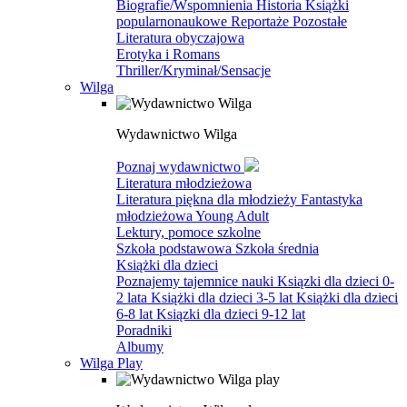
Biografie/Wspomnienia
Historia
Książki
popularnonaukowe
Reportaże
Pozostałe
Literatura obyczajowa
Erotyka i Romans
Thriller/Kryminał/Sensacje
Wilga
Wydawnictwo Wilga
Poznaj wydawnictwo
Literatura młodzieżowa
Literatura piękna dla młodzieży
Fantastyka
młodzieżowa
Young Adult
Lektury, pomoce szkolne
Szkoła podstawowa
Szkoła średnia
Książki dla dzieci
Poznajemy tajemnice nauki
Ksiązki dla dzieci 0-
2 lata
Książki dla dzieci 3-5 lat
Książki dla dzieci
6-8 lat
Ksiązki dla dzieci 9-12 lat
Poradniki
Albumy
Wilga Play