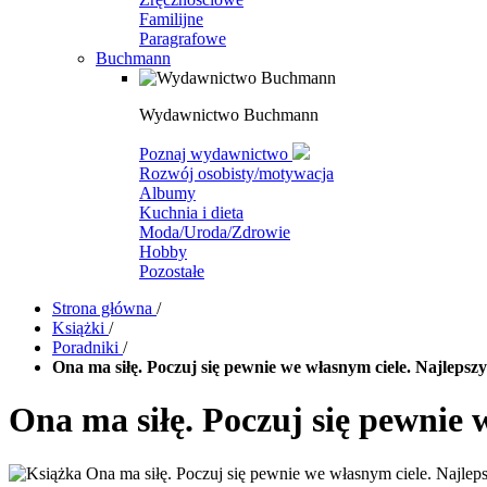
Familijne
Paragrafowe
Buchmann
Wydawnictwo Buchmann
Poznaj wydawnictwo
Rozwój osobisty/motywacja
Albumy
Kuchnia i dieta
Moda/Uroda/Zdrowie
Hobby
Pozostałe
Strona główna
/
Książki
/
Poradniki
/
Ona ma siłę. Poczuj się pewnie we własnym ciele. Najlepsz
Ona ma siłę. Poczuj się pewnie 