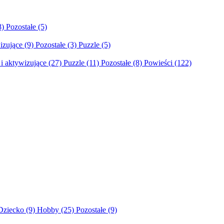
8)
Pozostałe
(5)
izujące
(9)
Pozostałe
(3)
Puzzle
(5)
i aktywizujące
(27)
Puzzle
(11)
Pozostałe
(8)
Powieści
(122)
Dziecko
(9)
Hobby
(25)
Pozostałe
(9)