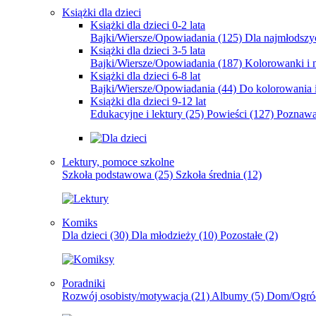
Książki dla dzieci
Książki dla dzieci 0-2 lata
Bajki/Wiersze/Opowiadania
(125)
Dla najmłodsz
Książki dla dzieci 3-5 lata
Bajki/Wiersze/Opowiadania
(187)
Kolorowanki i 
Książki dla dzieci 6-8 lat
Bajki/Wiersze/Opowiadania
(44)
Do kolorowania i
Książki dla dzieci 9-12 lat
Edukacyjne i lektury
(25)
Powieści
(127)
Poznawa
Lektury, pomoce szkolne
Szkoła podstawowa
(25)
Szkoła średnia
(12)
Komiks
Dla dzieci
(30)
Dla młodzieży
(10)
Pozostałe
(2)
Poradniki
Rozwój osobisty/motywacja
(21)
Albumy
(5)
Dom/Ogró