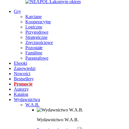
Gry
Karciane
Kooperacyjne
Logiczne
Przygodowe
Strategiczne
Zręcznościowe
Pozostałe
Familijne
Paragrafowe
Ebooki
Zapowiedzi
Nowości
Bestsellery
Promocje
Autorzy
Katalog
Wydawnictwa
W.A.B.
Wydawnictwo W.A.B.