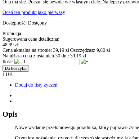
Ona ma siłę. Poczuj się pewnie we własnym ciele. Najlepszy przewod
Oceń ten produkt jako pierwszy
Dostępność:
Dostępny
Promocja!
Sugerowana cena detaliczna:
48,99 zł
Cena aktualna na stronie:
39,19 zł
Oszczędzasz 9,80 zł
Najniższa cena z ostatnich 30 dni:
39,19 zł
Ilość:
Do koszyka
LUB
Dodaj do listy życzeń
Opis
Nowe wydanie przełomowego poradnika, który poprawił życie 
Czym jest pożądanie, czego (i dlaczego) się wstydzimy, jak f