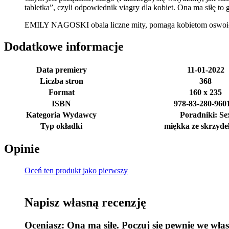
tabletka”, czyli odpowiednik viagry dla kobiet. Ona ma siłę to
EMILY NAGOSKI obala liczne mity, pomaga kobietom oswoić sek
Dodatkowe informacje
Data premiery
11-01-2022
Liczba stron
368
Format
160 x 235
ISBN
978-83-280-960
Kategoria Wydawcy
Poradniki: Se
Typ okładki
miękka ze skrzyde
Opinie
Oceń ten produkt jako pierwszy
Napisz własną recenzję
Oceniasz:
Ona ma siłę. Poczuj się pewnie we wła