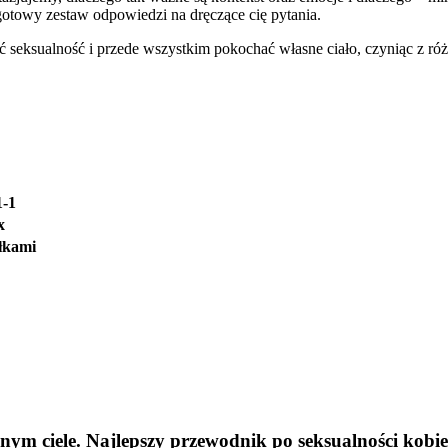
 gotowy zestaw odpowiedzi na dręczące cię pytania.
sualność i przede wszystkim pokochać własne ciało, czyniąc z różno
1-1
x
łkami
snym ciele. Najlepszy przewodnik po seksualności kobie