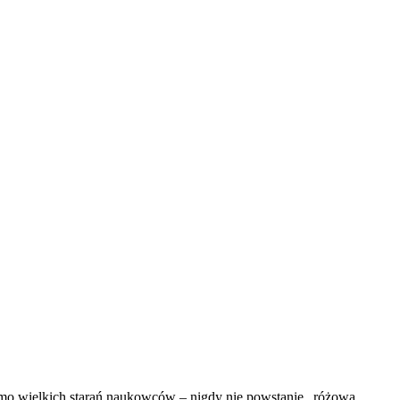
 mimo wielkich starań naukowców – nigdy nie powstanie „różowa