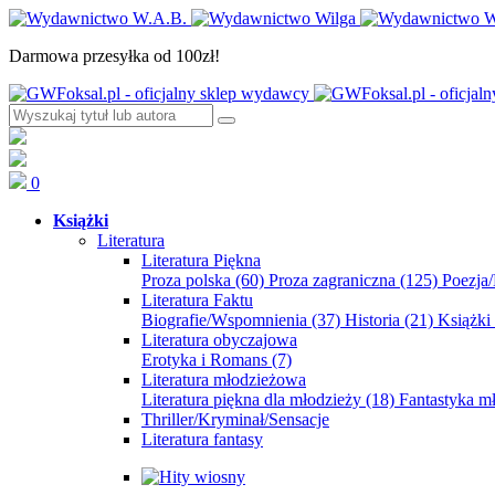
Darmowa przesyłka od 100zł!
0
Książki
Literatura
Literatura Piękna
Proza polska
(60)
Proza zagraniczna
(125)
Poezja
Literatura Faktu
Biografie/Wspomnienia
(37)
Historia
(21)
Książki
Literatura obyczajowa
Erotyka i Romans
(7)
Literatura młodzieżowa
Literatura piękna dla młodzieży
(18)
Fantastyka 
Thriller/Kryminał/Sensacje
Literatura fantasy