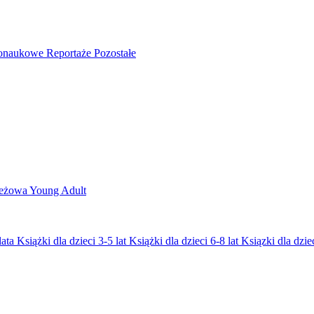
nonaukowe
Reportaże
Pozostałe
ieżowa
Young Adult
lata
Książki dla dzieci 3-5 lat
Książki dla dzieci 6-8 lat
Ksiązki dla dziec