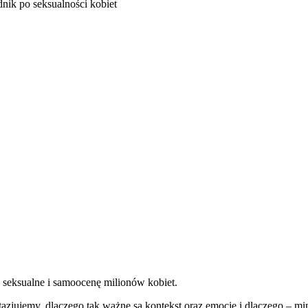
nik po seksualności kobiet
seksualne i samoocenę milionów kobiet.
antazjujemy, dlaczego tak ważne są kontekst oraz emocje i dlaczego –