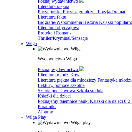
Poznaj wydawnictwo
Literatura piękna
Proza polska
Proza zagraniczna
Poezja/Dramat
Literatura faktu
Biografie/Wspomnienia
Historia
Książki popular
Literatura obyczajowa
Erotyka i Romans
Thriller/Kryminał/Sensacje
Wilga
Wydawnictwo Wilga
Poznaj wydawnictwo
Literatura młodzieżowa
Literatura piękna dla młodzieży
Fantastyka młodz
Lektury, pomoce szkolne
Szkoła podstawowa
Szkoła średnia
Książki dla dzieci
Poznajemy tajemnice nauki
Ksiązki dla dzieci 0-2 
Poradniki
Albumy
Wilga Play