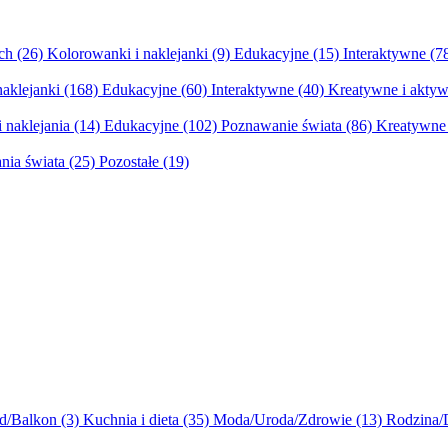
ych
(26)
Kolorowanki i naklejanki
(9)
Edukacyjne
(15)
Interaktywne
(7
naklejanki
(168)
Edukacyjne
(60)
Interaktywne
(40)
Kreatywne i aktyw
 naklejania
(14)
Edukacyjne
(102)
Poznawanie świata
(86)
Kreatywne 
nia świata
(25)
Pozostałe
(19)
d/Balkon
(3)
Kuchnia i dieta
(35)
Moda/Uroda/Zdrowie
(13)
Rodzina/