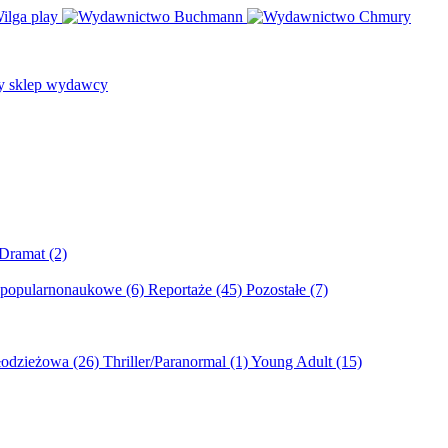
/Dramat
(2)
 popularnonaukowe
(6)
Reportaże
(45)
Pozostałe
(7)
młodzieżowa
(26)
Thriller/Paranormal
(1)
Young Adult
(15)