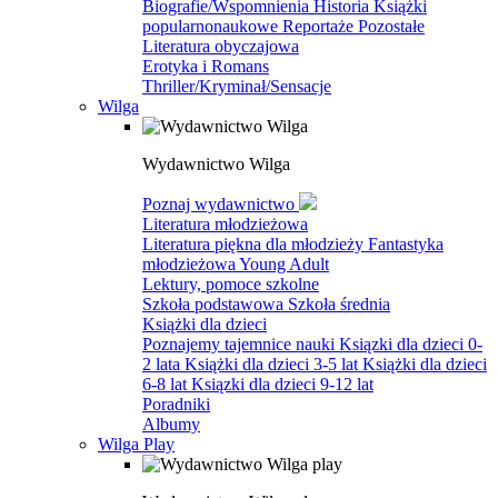
Biografie/Wspomnienia
Historia
Książki
popularnonaukowe
Reportaże
Pozostałe
Literatura obyczajowa
Erotyka i Romans
Thriller/Kryminał/Sensacje
Wilga
Wydawnictwo Wilga
Poznaj wydawnictwo
Literatura młodzieżowa
Literatura piękna dla młodzieży
Fantastyka
młodzieżowa
Young Adult
Lektury, pomoce szkolne
Szkoła podstawowa
Szkoła średnia
Książki dla dzieci
Poznajemy tajemnice nauki
Ksiązki dla dzieci 0-
2 lata
Książki dla dzieci 3-5 lat
Książki dla dzieci
6-8 lat
Ksiązki dla dzieci 9-12 lat
Poradniki
Albumy
Wilga Play