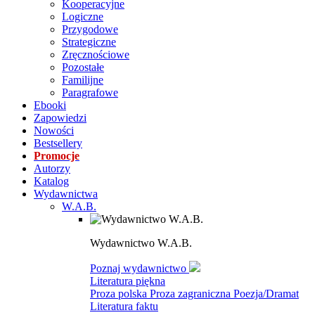
Kooperacyjne
Logiczne
Przygodowe
Strategiczne
Zręcznościowe
Pozostałe
Familijne
Paragrafowe
Ebooki
Zapowiedzi
Nowości
Bestsellery
Promocje
Autorzy
Katalog
Wydawnictwa
W.A.B.
Wydawnictwo W.A.B.
Poznaj wydawnictwo
Literatura piękna
Proza polska
Proza zagraniczna
Poezja/Dramat
Literatura faktu