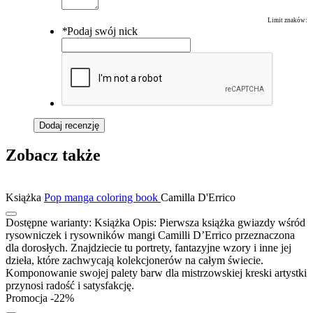
Limit znaków:
*
Podaj swój nick
Dodaj recenzję
Zobacz także
Książka
Pop manga coloring book
Camilla D'Errico
Dostępne warianty:
Książka
Opis:
Pierwsza książka gwiazdy wśród
rysowniczek i rysowników mangi Camilli D’Errico przeznaczona
dla dorosłych. Znajdziecie tu portrety, fantazyjne wzory i inne jej
dzieła, które zachwycają kolekcjonerów na całym świecie.
Komponowanie swojej palety barw dla mistrzowskiej kreski artystki
przynosi radość i satysfakcję.
Promocja -22%