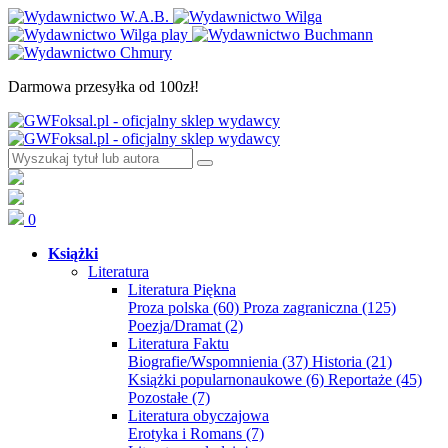
Darmowa przesyłka od 100zł!
0
Książki
Literatura
Literatura Piękna
Proza polska
(60)
Proza zagraniczna
(125)
Poezja/Dramat
(2)
Literatura Faktu
Biografie/Wspomnienia
(37)
Historia
(21)
Książki popularnonaukowe
(6)
Reportaże
(45)
Pozostałe
(7)
Literatura obyczajowa
Erotyka i Romans
(7)