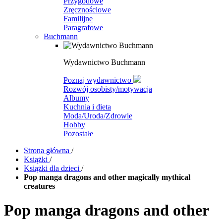
Przygodowe
Zręcznościowe
Familijne
Paragrafowe
Buchmann
Wydawnictwo Buchmann
Poznaj wydawnictwo
Rozwój osobisty/motywacja
Albumy
Kuchnia i dieta
Moda/Uroda/Zdrowie
Hobby
Pozostałe
Strona główna
/
Książki
/
Książki dla dzieci
/
Pop manga dragons and other magically mythical
creatures
Pop manga dragons and other