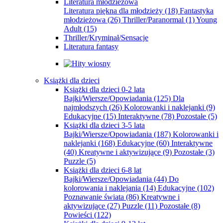
Literatura młodzieżowa
Literatura piękna dla młodzieży
(18)
Fantastyka
młodzieżowa
(26)
Thriller/Paranormal
(1)
Young
Adult
(15)
Thriller/Kryminał/Sensacje
Literatura fantasy
Książki dla dzieci
Książki dla dzieci 0-2 lata
Bajki/Wiersze/Opowiadania
(125)
Dla
najmłodszych
(26)
Kolorowanki i naklejanki
(9)
Edukacyjne
(15)
Interaktywne
(78)
Pozostałe
(5)
Książki dla dzieci 3-5 lata
Bajki/Wiersze/Opowiadania
(187)
Kolorowanki i
naklejanki
(168)
Edukacyjne
(60)
Interaktywne
(40)
Kreatywne i aktywizujące
(9)
Pozostałe
(3)
Puzzle
(5)
Książki dla dzieci 6-8 lat
Bajki/Wiersze/Opowiadania
(44)
Do
kolorowania i naklejania
(14)
Edukacyjne
(102)
Poznawanie świata
(86)
Kreatywne i
aktywizujące
(27)
Puzzle
(11)
Pozostałe
(8)
Powieści
(122)