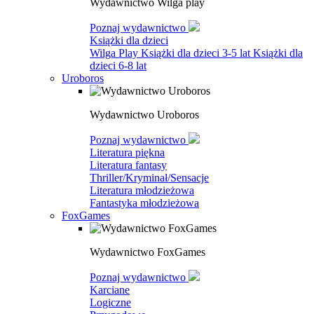
Wydawnictwo Wilga play
Poznaj wydawnictwo
Książki dla dzieci
Wilga Play
Książki dla dzieci 3-5 lat
Książki dla
dzieci 6-8 lat
Uroboros
Wydawnictwo Uroboros
Poznaj wydawnictwo
Literatura piękna
Literatura fantasy
Thriller/Kryminał/Sensacje
Literatura młodzieżowa
Fantastyka młodzieżowa
FoxGames
Wydawnictwo FoxGames
Poznaj wydawnictwo
Karciane
Logiczne