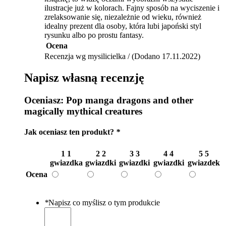
ilustracje już w kolorach. Fajny sposób na wyciszenie i
zrelaksowanie się, niezależnie od wieku, również
idealny prezent dla osoby, która lubi japoński styl
rysunku albo po prostu fantasy.
Ocena
Recenzja wg mysilicielka / (Dodano 17.11.2022)
Napisz własną recenzję
Oceniasz:
Pop manga dragons and other
magically mythical creatures
Jak oceniasz ten produkt?
*
1
1
2
2
3
3
4
4
5
5
gwiazdka
gwiazdki
gwiazdki
gwiazdki
gwiazdek
Ocena
*
Napisz co myślisz o tym produkcie