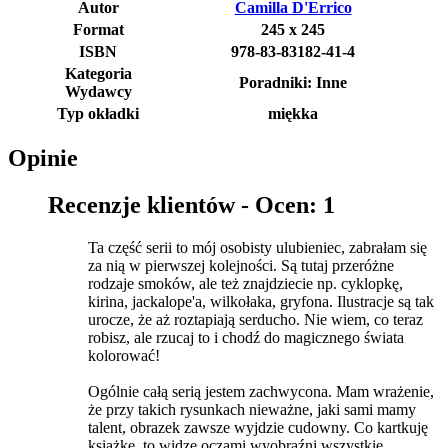
Autor
Camilla D'Errico
Format
245 x 245
ISBN
978-83-83182-41-4
Kategoria
Poradniki: Inne
Wydawcy
Typ okładki
miękka
Opinie
Recenzje klientów -
Ocen: 1
Ta część serii to mój osobisty ulubieniec, zabrałam się
za nią w pierwszej kolejności. Są tutaj przeróżne
rodzaje smoków, ale też znajdziecie np. cyklopkę,
kirina, jackalope'a, wilkołaka, gryfona. Ilustracje są tak
urocze, że aż roztapiają serducho. Nie wiem, co teraz
robisz, ale rzucaj to i chodź do magicznego świata
kolorować!
Ogólnie całą serią jestem zachwycona. Mam wrażenie,
że przy takich rysunkach nieważne, jaki sami mamy
talent, obrazek zawsze wyjdzie cudowny. Co kartkuję
książkę, to widzę oczami wyobraźni wszystkie