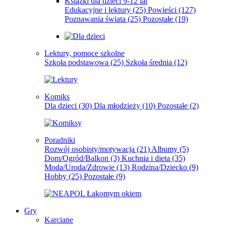
Książki dla dzieci 9-12 lat
Edukacyjne i lektury
(25)
Powieści
(127)
Poznawania świata
(25)
Pozostałe
(19)
Lektury, pomoce szkolne
Szkoła podstawowa
(25)
Szkoła średnia
(12)
Komiks
Dla dzieci
(30)
Dla młodzieży
(10)
Pozostałe
(2)
Poradniki
Rozwój osobisty/motywacja
(21)
Albumy
(5)
Dom/Ogród/Balkon
(3)
Kuchnia i dieta
(35)
Moda/Uroda/Zdrowie
(13)
Rodzina/Dziecko
(9)
Hobby
(25)
Pozostałe
(9)
Gry
Karciane