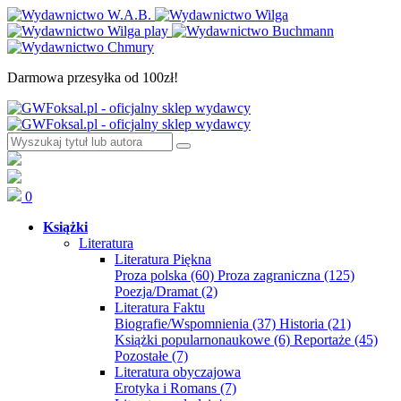
Darmowa przesyłka od 100zł!
0
Książki
Literatura
Literatura Piękna
Proza polska
(60)
Proza zagraniczna
(125)
Poezja/Dramat
(2)
Literatura Faktu
Biografie/Wspomnienia
(37)
Historia
(21)
Książki popularnonaukowe
(6)
Reportaże
(45)
Pozostałe
(7)
Literatura obyczajowa
Erotyka i Romans
(7)