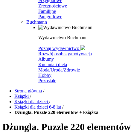
Przygodowe
Zręcznościowe
Familijne
Paragrafowe
Buchmann
Wydawnictwo Buchmann
Poznaj wydawnictwo
Rozwój osobisty/motywacja
Albumy
Kuchnia i dieta
Moda/Uroda/Zdrowie
Hobby
Pozostałe
Strona główna
/
Książki
/
Książki dla dzieci
/
Książki dla dzieci 6-8 lat
/
Dżungla. Puzzle 220 elementów + książka
Dżungla. Puzzle 220 elementów