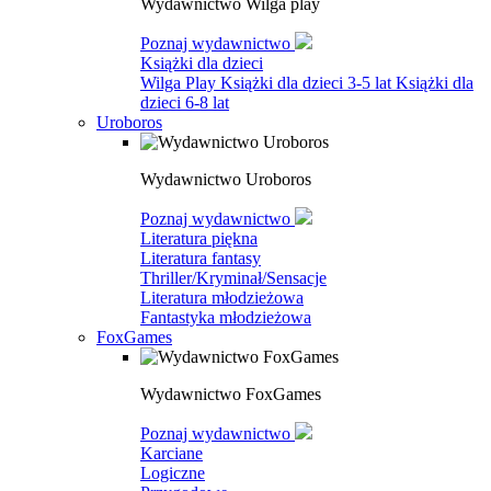
Wydawnictwo Wilga play
Poznaj wydawnictwo
Książki dla dzieci
Wilga Play
Książki dla dzieci 3-5 lat
Książki dla
dzieci 6-8 lat
Uroboros
Wydawnictwo Uroboros
Poznaj wydawnictwo
Literatura piękna
Literatura fantasy
Thriller/Kryminał/Sensacje
Literatura młodzieżowa
Fantastyka młodzieżowa
FoxGames
Wydawnictwo FoxGames
Poznaj wydawnictwo
Karciane
Logiczne