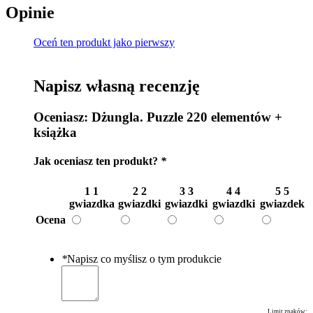
Opinie
Oceń ten produkt jako pierwszy
Napisz własną recenzję
Oceniasz:
Dżungla. Puzzle 220 elementów +
książka
Jak oceniasz ten produkt?
*
1
1
2
2
3
3
4
4
5
5
gwiazdka
gwiazdki
gwiazdki
gwiazdki
gwiazdek
Ocena
*
Napisz co myślisz o tym produkcie
Limit znaków: