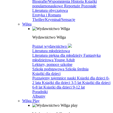
Biografie/Wspomnienia
Historia
Książki
popularnonaukowe
Reportaże
Pozostałe
Literatura obyczajowa
Erotyka i Romans
Thriller/Kryminał/Sensacje
Wilga
Wydawnictwo Wilga
Poznaj wydawnictwo
Literatura młodzieżowa
Literatura piękna dla młodzieży
Fantastyka
młodzieżowa
Young Adult
Lektury, pomoce szkolne
Szkoła podstawowa
Szkoła średnia
Książki dla dzieci
Poznajemy tajemnice nauki
Ksiązki dla dzieci 0-
2 lata
Książki dla dzieci 3-5 lat
Książki dla dzieci
6-8 lat
Ksiązki dla dzieci 9-12 lat
Poradniki
Albumy
Wilga Play