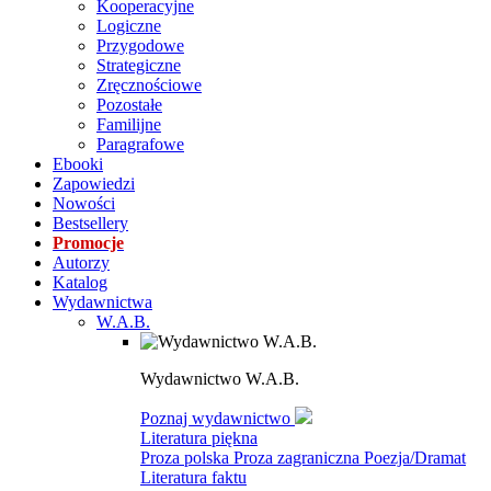
Kooperacyjne
Logiczne
Przygodowe
Strategiczne
Zręcznościowe
Pozostałe
Familijne
Paragrafowe
Ebooki
Zapowiedzi
Nowości
Bestsellery
Promocje
Autorzy
Katalog
Wydawnictwa
W.A.B.
Wydawnictwo W.A.B.
Poznaj wydawnictwo
Literatura piękna
Proza polska
Proza zagraniczna
Poezja/Dramat
Literatura faktu