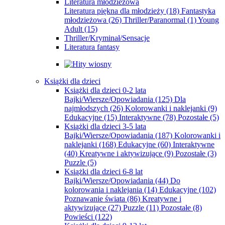
Literatura młodzieżowa
Literatura piękna dla młodzieży
(18)
Fantastyka
młodzieżowa
(26)
Thriller/Paranormal
(1)
Young
Adult
(15)
Thriller/Kryminał/Sensacje
Literatura fantasy
Książki dla dzieci
Książki dla dzieci 0-2 lata
Bajki/Wiersze/Opowiadania
(125)
Dla
najmłodszych
(26)
Kolorowanki i naklejanki
(9)
Edukacyjne
(15)
Interaktywne
(78)
Pozostałe
(5)
Książki dla dzieci 3-5 lata
Bajki/Wiersze/Opowiadania
(187)
Kolorowanki i
naklejanki
(168)
Edukacyjne
(60)
Interaktywne
(40)
Kreatywne i aktywizujące
(9)
Pozostałe
(3)
Puzzle
(5)
Książki dla dzieci 6-8 lat
Bajki/Wiersze/Opowiadania
(44)
Do
kolorowania i naklejania
(14)
Edukacyjne
(102)
Poznawanie świata
(86)
Kreatywne i
aktywizujące
(27)
Puzzle
(11)
Pozostałe
(8)
Powieści
(122)