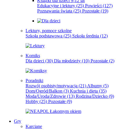
Książki dla dzieci 9-12 lat
Edukacyjne i lektury
(25)
Powieści
(127)
Poznawania świata
(25)
Pozostałe
(19)
Lektury, pomoce szkolne
Szkoła podstawowa
(25)
Szkoła średnia
(12)
Komiks
Dla dzieci
(30)
Dla młodzieży
(10)
Pozostałe
(2)
Poradniki
Rozwój osobisty/motywacja
(21)
Albumy
(5)
Dom/Ogród/Balkon
(3)
Kuchnia i dieta
(35)
Moda/Uroda/Zdrowie
(13)
Rodzina/Dziecko
(9)
Hobby
(25)
Pozostałe
(9)
Gry
Karciane