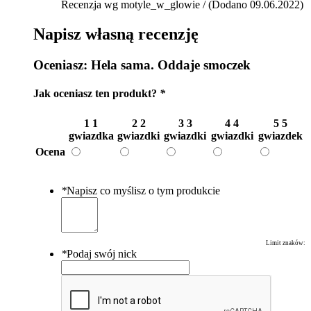
Recenzja wg motyle_w_glowie / (Dodano 09.06.2022)
Napisz własną recenzję
Oceniasz:
Hela sama. Oddaje smoczek
Jak oceniasz ten produkt?
*
1
1
2
2
3
3
4
4
5
5
gwiazdka
gwiazdki
gwiazdki
gwiazdki
gwiazdek
Ocena
*
Napisz co myślisz o tym produkcie
Limit znaków:
*
Podaj swój nick