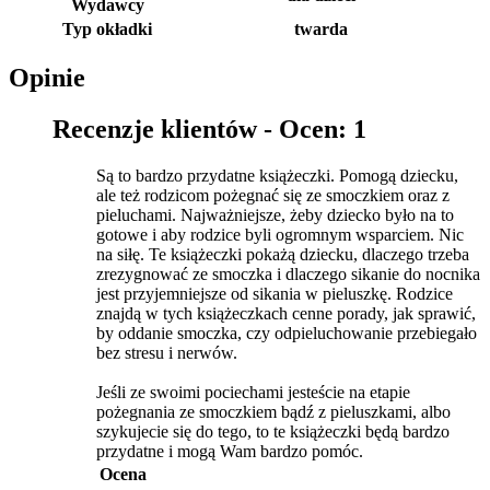
Wydawcy
Typ okładki
twarda
Opinie
Recenzje klientów -
Ocen: 1
Są to bardzo przydatne książeczki. Pomogą dziecku,
ale też rodzicom pożegnać się ze smoczkiem oraz z
pieluchami. Najważniejsze, żeby dziecko było na to
gotowe i aby rodzice byli ogromnym wsparciem. Nic
na siłę. Te książeczki pokażą dziecku, dlaczego trzeba
zrezygnować ze smoczka i dlaczego sikanie do nocnika
jest przyjemniejsze od sikania w pieluszkę. Rodzice
znajdą w tych książeczkach cenne porady, jak sprawić,
by oddanie smoczka, czy odpieluchowanie przebiegało
bez stresu i nerwów.
Jeśli ze swoimi pociechami jesteście na etapie
pożegnania ze smoczkiem bądź z pieluszkami, albo
szykujecie się do tego, to te książeczki będą bardzo
przydatne i mogą Wam bardzo pomóc.
Ocena