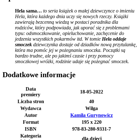
Hela sama…
to seria książek o małej dziewczynce o imieniu
Hela, która każdego dnia uczy się nowych rzeczy. Książki
zawierają bezcenną wiedzą w postaci poradnika dla
rodziców, który podpowiada, jak uporać się z problemami
typu: odsmoczkowanie, opieluchowanie, zachęcenie do
jedzenia wszystkich pokarmów itd. W tomie
Hela oddaje
smoczek
dziewczynka dostaje od dziadków nową przytulankę,
która ma pomóc jej w pożegnaniu smoczka. Początki są
bardzo trudne, ale po jakimś czasie i przy pomocy
smoczkowej wróżki, rodzinie udaje się pożegnać smoczek.
Dodatkowe informacje
Data
18-05-2022
premiery
Liczba stron
40
Wydawca
Wilga
Autor
Kamila Gurynowicz
Format
195 x 220
ISBN
978-83-280-9331-7
Kategoria
dla dzieci