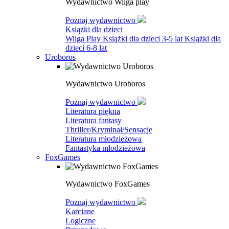
Wydawnictwo Wilga play
Poznaj wydawnictwo
Książki dla dzieci
Wilga Play
Książki dla dzieci 3-5 lat
Książki dla
dzieci 6-8 lat
Uroboros
Wydawnictwo Uroboros
Poznaj wydawnictwo
Literatura piękna
Literatura fantasy
Thriller/Kryminał/Sensacje
Literatura młodzieżowa
Fantastyka młodzieżowa
FoxGames
Wydawnictwo FoxGames
Poznaj wydawnictwo
Karciane
Logiczne