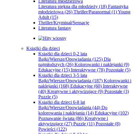
Literatura młodzieżowa
Literatura piękna dla młodzieży
(18)
Fantastyka
młodzieżowa
(26)
Thriller/Paranormal
(1)
Young
Adult
(15)
Thriller/Kryminał/Sensacje
Literatura fantasy
Książki dla dzieci
Książki dla dzieci 0-2 lata
Bajki/Wiersze/Opowiadania
(125)
Dla
najmłodszych
(26)
Kolorowanki i naklejanki
(9)
Edukacyjne
(15)
Interaktywne
(78)
Pozostałe
(5)
Książki dla dzieci 3-5 lata
Bajki/Wiersze/Opowiadania
(187)
Kolorowanki i
naklejanki
(168)
Edukacyjne
(60)
Interaktywne
(40)
Kreatywne i aktywizujące
(9)
Pozostałe
(3)
Puzzle
(5)
Książki dla dzieci 6-8 lat
Bajki/Wiersze/Opowiadania
(44)
Do
kolorowania i naklejania
(14)
Edukacyjne
(102)
Poznawanie świata
(86)
Kreatywne i
aktywizujące
(27)
Puzzle
(11)
Pozostałe
(8)
Powieści
(122)