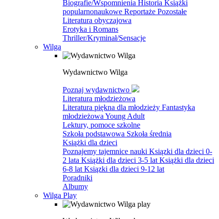
Biografie/Wspomnienia
Historia
Książki
popularnonaukowe
Reportaże
Pozostałe
Literatura obyczajowa
Erotyka i Romans
Thriller/Kryminał/Sensacje
Wilga
Wydawnictwo Wilga
Poznaj wydawnictwo
Literatura młodzieżowa
Literatura piękna dla młodzieży
Fantastyka
młodzieżowa
Young Adult
Lektury, pomoce szkolne
Szkoła podstawowa
Szkoła średnia
Książki dla dzieci
Poznajemy tajemnice nauki
Ksiązki dla dzieci 0-
2 lata
Książki dla dzieci 3-5 lat
Książki dla dzieci
6-8 lat
Ksiązki dla dzieci 9-12 lat
Poradniki
Albumy
Wilga Play