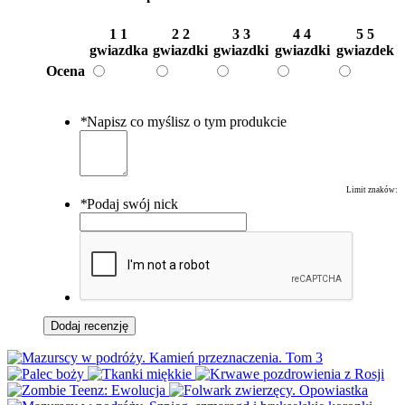
1
1
2
2
3
3
4
4
5
5
gwiazdka
gwiazdki
gwiazdki
gwiazdki
gwiazdek
Ocena
*
Napisz co myślisz o tym produkcie
Limit znaków:
*
Podaj swój nick
Dodaj recenzję