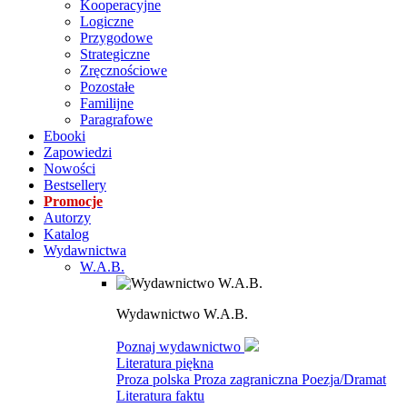
Kooperacyjne
Logiczne
Przygodowe
Strategiczne
Zręcznościowe
Pozostałe
Familijne
Paragrafowe
Ebooki
Zapowiedzi
Nowości
Bestsellery
Promocje
Autorzy
Katalog
Wydawnictwa
W.A.B.
Wydawnictwo W.A.B.
Poznaj wydawnictwo
Literatura piękna
Proza polska
Proza zagraniczna
Poezja/Dramat
Literatura faktu