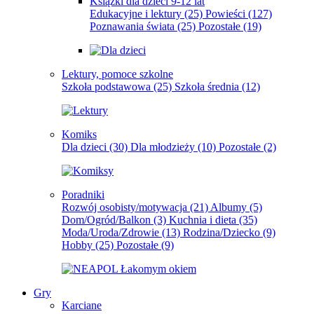
Książki dla dzieci 9-12 lat
Edukacyjne i lektury
(25)
Powieści
(127)
Poznawania świata
(25)
Pozostałe
(19)
Lektury, pomoce szkolne
Szkoła podstawowa
(25)
Szkoła średnia
(12)
Komiks
Dla dzieci
(30)
Dla młodzieży
(10)
Pozostałe
(2)
Poradniki
Rozwój osobisty/motywacja
(21)
Albumy
(5)
Dom/Ogród/Balkon
(3)
Kuchnia i dieta
(35)
Moda/Uroda/Zdrowie
(13)
Rodzina/Dziecko
(9)
Hobby
(25)
Pozostałe
(9)
Gry
Karciane