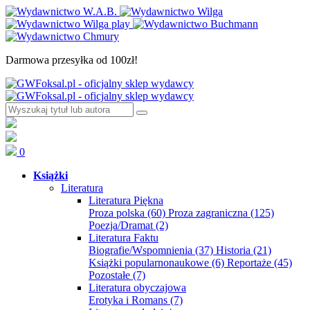
Darmowa przesyłka od 100zł!
0
Książki
Literatura
Literatura Piękna
Proza polska
(60)
Proza zagraniczna
(125)
Poezja/Dramat
(2)
Literatura Faktu
Biografie/Wspomnienia
(37)
Historia
(21)
Książki popularnonaukowe
(6)
Reportaże
(45)
Pozostałe
(7)
Literatura obyczajowa
Erotyka i Romans
(7)