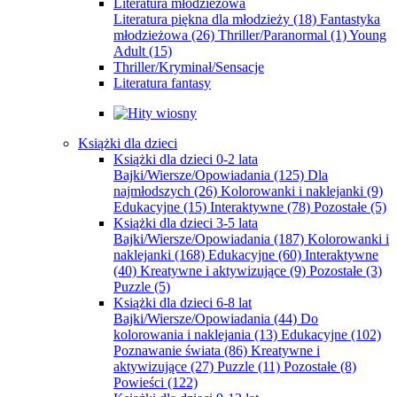
Literatura młodzieżowa
Literatura piękna dla młodzieży
(18)
Fantastyka
młodzieżowa
(26)
Thriller/Paranormal
(1)
Young
Adult
(15)
Thriller/Kryminał/Sensacje
Literatura fantasy
Książki dla dzieci
Książki dla dzieci 0-2 lata
Bajki/Wiersze/Opowiadania
(125)
Dla
najmłodszych
(26)
Kolorowanki i naklejanki
(9)
Edukacyjne
(15)
Interaktywne
(78)
Pozostałe
(5)
Książki dla dzieci 3-5 lata
Bajki/Wiersze/Opowiadania
(187)
Kolorowanki i
naklejanki
(168)
Edukacyjne
(60)
Interaktywne
(40)
Kreatywne i aktywizujące
(9)
Pozostałe
(3)
Puzzle
(5)
Książki dla dzieci 6-8 lat
Bajki/Wiersze/Opowiadania
(44)
Do
kolorowania i naklejania
(13)
Edukacyjne
(102)
Poznawanie świata
(86)
Kreatywne i
aktywizujące
(27)
Puzzle
(11)
Pozostałe
(8)
Powieści
(122)