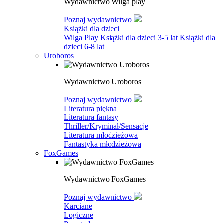
Wydawnictwo Wilga play
Poznaj wydawnictwo
Książki dla dzieci
Wilga Play
Książki dla dzieci 3-5 lat
Książki dla
dzieci 6-8 lat
Uroboros
Wydawnictwo Uroboros
Poznaj wydawnictwo
Literatura piękna
Literatura fantasy
Thriller/Kryminał/Sensacje
Literatura młodzieżowa
Fantastyka młodzieżowa
FoxGames
Wydawnictwo FoxGames
Poznaj wydawnictwo
Karciane
Logiczne