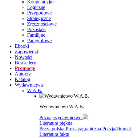
Kooperacyjne
Logiczne
Przygodowe
Strategiczne
Zręcznościowe
Pozostałe
Familijne
Paragrafowe
Ebooki
Zapowiedzi
Nowości
Bestsellery
Promocje
Autorzy
Katalog
Wydawnictwa
W.A.B.
Wydawnictwo W.A.B.
Poznaj wydawnictwo
Literatura piękna
Proza polska
Proza zagraniczna
Poezja/Dramat
Literatura faktu