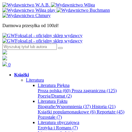
Darmowa przesyłka od 100zł!
0
Książki
Literatura
Literatura Piękna
Proza polska
(60)
Proza zagraniczna
(125)
Poezja/Dramat
(2)
Literatura Faktu
Biografie/Wspomnienia
(37)
Historia
(21)
Książki popularnonaukowe
(6)
Reportaże
(45)
Pozostałe
(7)
Literatura obyczajowa
Erotyka i Romans
(7)