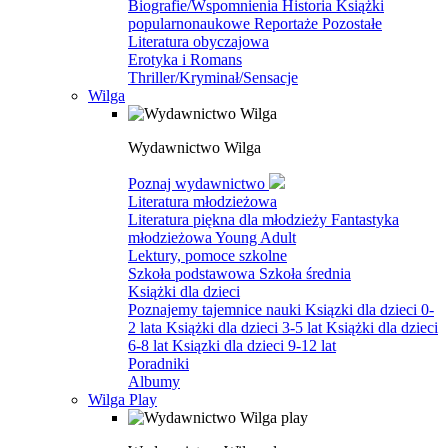
Biografie/Wspomnienia
Historia
Książki
popularnonaukowe
Reportaże
Pozostałe
Literatura obyczajowa
Erotyka i Romans
Thriller/Kryminał/Sensacje
Wilga
Wydawnictwo Wilga
Poznaj wydawnictwo
Literatura młodzieżowa
Literatura piękna dla młodzieży
Fantastyka
młodzieżowa
Young Adult
Lektury, pomoce szkolne
Szkoła podstawowa
Szkoła średnia
Książki dla dzieci
Poznajemy tajemnice nauki
Ksiązki dla dzieci 0-
2 lata
Książki dla dzieci 3-5 lat
Książki dla dzieci
6-8 lat
Ksiązki dla dzieci 9-12 lat
Poradniki
Albumy
Wilga Play