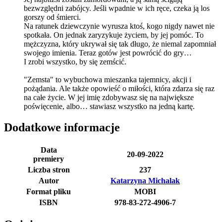
bezwzględni zabójcy. Jeśli wpadnie w ich ręce, czeka ją los
gorszy od śmierci.
Na ratunek dziewczynie wyrusza ktoś, kogo nigdy nawet nie
spotkała. On jednak zaryzykuje życiem, by jej pomóc. To
mężczyzna, który ukrywał się tak długo, że niemal zapomniał
swojego imienia. Teraz gotów jest powrócić do gry…
I zrobi wszystko, by się zemścić.
"Zemsta" to wybuchowa mieszanka tajemnicy, akcji i
pożądania. Ale także opowieść o miłości, która zdarza się raz
na całe życie. W jej imię zdobywasz się na największe
poświęcenie, albo… stawiasz wszystko na jedną kartę.
Dodatkowe informacje
Data
20-09-2022
premiery
Liczba stron
237
Autor
Katarzyna Michalak
Format pliku
MOBI
ISBN
978-83-272-4906-7