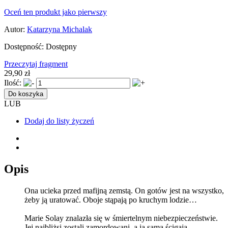
Oceń ten produkt jako pierwszy
Autor:
Katarzyna Michalak
Dostępność:
Dostępny
Przeczytaj fragment
29,90 zł
Ilość:
Do koszyka
LUB
Dodaj do listy życzeń
Opis
Ona ucieka przed mafijną zemstą. On gotów jest na wszystko,
żeby ją uratować. Oboje stąpają po kruchym lodzie…
Marie Solay znalazła się w śmiertelnym niebezpieczeństwie.
Jej najbliżsi zostali zamordowani, a ją samą ścigają