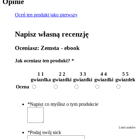
Opinie
Oceń ten produkt jako pierwszy
Napisz własną recenzję
Oceniasz:
Zemsta - ebook
Jak oceniasz ten produkt?
*
1
1
2
2
3
3
4
4
5
5
gwiazdka
gwiazdki
gwiazdki
gwiazdki
gwiazdek
Ocena
*
Napisz co myślisz o tym produkcie
Limit znaków:
*
Podaj swój nick