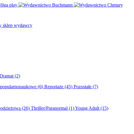
/Dramat
(2)
 popularnonaukowe
(6)
Reportaże
(45)
Pozostałe
(7)
młodzieżowa
(26)
Thriller/Paranormal
(1)
Young Adult
(15)