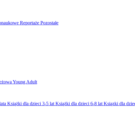
nonaukowe
Reportaże
Pozostałe
ieżowa
Young Adult
lata
Książki dla dzieci 3-5 lat
Książki dla dzieci 6-8 lat
Ksiązki dla dziec