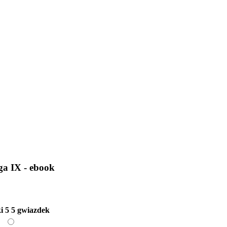
ga IX - ebook
i
5
5 gwiazdek