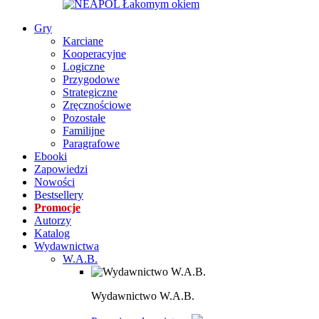
Gry
Karciane
Kooperacyjne
Logiczne
Przygodowe
Strategiczne
Zręcznościowe
Pozostałe
Familijne
Paragrafowe
Ebooki
Zapowiedzi
Nowości
Bestsellery
Promocje
Autorzy
Katalog
Wydawnictwa
W.A.B.
Wydawnictwo W.A.B.