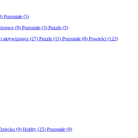
8)
Pozostałe
(5)
izujące
(9)
Pozostałe
(3)
Puzzle
(5)
i aktywizujące
(27)
Puzzle
(11)
Pozostałe
(8)
Powieści
(122)
Dziecko
(9)
Hobby
(25)
Pozostałe
(9)