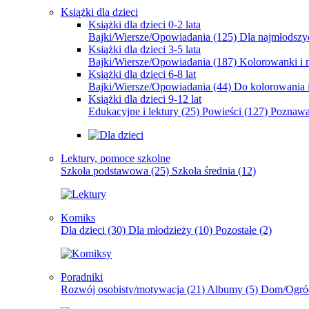
Książki dla dzieci
Książki dla dzieci 0-2 lata
Bajki/Wiersze/Opowiadania
(125)
Dla najmłodsz
Książki dla dzieci 3-5 lata
Bajki/Wiersze/Opowiadania
(187)
Kolorowanki i 
Książki dla dzieci 6-8 lat
Bajki/Wiersze/Opowiadania
(44)
Do kolorowania i
Książki dla dzieci 9-12 lat
Edukacyjne i lektury
(25)
Powieści
(127)
Poznawa
Lektury, pomoce szkolne
Szkoła podstawowa
(25)
Szkoła średnia
(12)
Komiks
Dla dzieci
(30)
Dla młodzieży
(10)
Pozostałe
(2)
Poradniki
Rozwój osobisty/motywacja
(21)
Albumy
(5)
Dom/Ogró