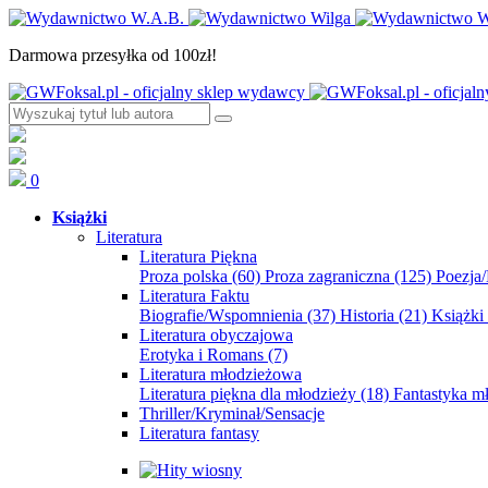
Darmowa przesyłka od 100zł!
0
Książki
Literatura
Literatura Piękna
Proza polska
(60)
Proza zagraniczna
(125)
Poezja
Literatura Faktu
Biografie/Wspomnienia
(37)
Historia
(21)
Książki
Literatura obyczajowa
Erotyka i Romans
(7)
Literatura młodzieżowa
Literatura piękna dla młodzieży
(18)
Fantastyka 
Thriller/Kryminał/Sensacje
Literatura fantasy