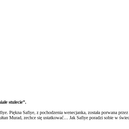
ałe stulecie”.
afiye. Piękna Safiye, z pochodzenia wenecjanka, została porwana prz
 sułtan Murad, zechce się ustatkować… Jak Safiye poradzi sobie w świe