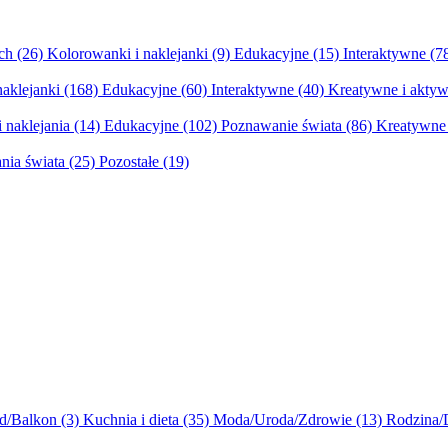
ych
(26)
Kolorowanki i naklejanki
(9)
Edukacyjne
(15)
Interaktywne
(7
naklejanki
(168)
Edukacyjne
(60)
Interaktywne
(40)
Kreatywne i aktyw
 naklejania
(14)
Edukacyjne
(102)
Poznawanie świata
(86)
Kreatywne 
nia świata
(25)
Pozostałe
(19)
d/Balkon
(3)
Kuchnia i dieta
(35)
Moda/Uroda/Zdrowie
(13)
Rodzina/