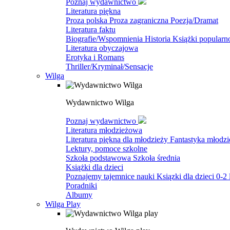
Poznaj wydawnictwo
Literatura piękna
Proza polska
Proza zagraniczna
Poezja/Dramat
Literatura faktu
Biografie/Wspomnienia
Historia
Książki popular
Literatura obyczajowa
Erotyka i Romans
Thriller/Kryminał/Sensacje
Wilga
Wydawnictwo Wilga
Poznaj wydawnictwo
Literatura młodzieżowa
Literatura piękna dla młodzieży
Fantastyka młodz
Lektury, pomoce szkolne
Szkoła podstawowa
Szkoła średnia
Książki dla dzieci
Poznajemy tajemnice nauki
Ksiązki dla dzieci 0-2 
Poradniki
Albumy
Wilga Play