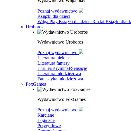
Wydawnictwo Wilga play
Poznaj wydawnictwo
Książki dla dzieci
Wilga Play
Książki dla dzieci 3-5 lat
Książki dla dz
Uroboros
Wydawnictwo Uroboros
Poznaj wydawnictwo
Literatura piękna
Literatura fantasy
Thriller/Kryminał/Sensacje
Literatura młodzieżowa
Fantastyka młodzieżowa
FoxGames
Wydawnictwo FoxGames
Poznaj wydawnictwo
Karciane
Logiczne
Przygodowe
Zręcznościowe