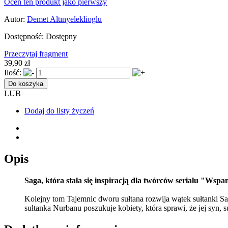
Oceń ten produkt jako pierwszy
Autor:
Demet Altınyeleklioglu
Dostępność:
Dostępny
Przeczytaj fragment
39,90 zł
Ilość:
Do koszyka
LUB
Dodaj do listy życzeń
Opis
Saga, która stała się inspiracją dla twórców serialu "Wspani
Kolejny tom Tajemnic dworu sułtana rozwija wątek sułtanki S
sułtanka Nurbanu poszukuje kobiety, która sprawi, że jej syn,