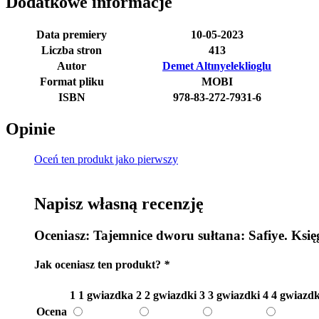
Dodatkowe informacje
Data premiery
10-05-2023
Liczba stron
413
Autor
Demet Altınyeleklioglu
Format pliku
MOBI
ISBN
978-83-272-7931-6
Opinie
Oceń ten produkt jako pierwszy
Napisz własną recenzję
Oceniasz:
Tajemnice dworu sułtana: Safiye. Księ
Jak oceniasz ten produkt?
*
1
1 gwiazdka
2
2 gwiazdki
3
3 gwiazdki
4
4 gwiazdk
Ocena