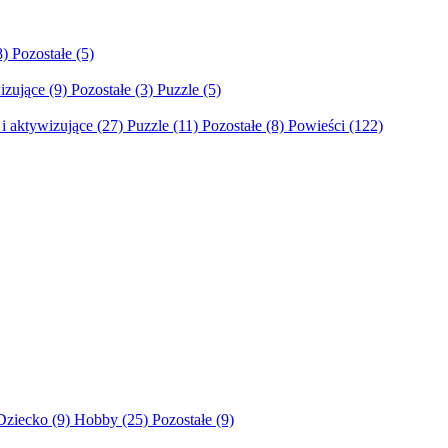
8)
Pozostałe
(5)
izujące
(9)
Pozostałe
(3)
Puzzle
(5)
i aktywizujące
(27)
Puzzle
(11)
Pozostałe
(8)
Powieści
(122)
Dziecko
(9)
Hobby
(25)
Pozostałe
(9)