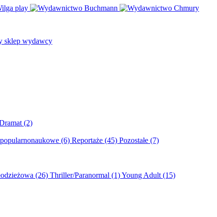
/Dramat
(2)
 popularnonaukowe
(6)
Reportaże
(45)
Pozostałe
(7)
młodzieżowa
(26)
Thriller/Paranormal
(1)
Young Adult
(15)