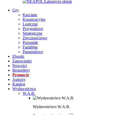
Gry
Karciane
Kooperacyjne
Logiczne
Przygodowe
Strategiczne
Zręcznościowe
Pozostałe
Familijne
Paragrafowe
Ebooki
Zapowiedzi
Nowości
Bestsellery
Promocje
Autorzy
Katalog
Wydawnictwa
W.A.B.
Wydawnictwo W.A.B.