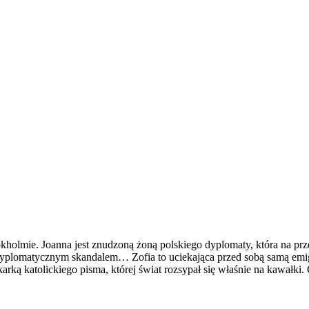
tokholmie. Joanna jest znudzoną żoną polskiego dyplomaty
, która
n
a pr
yplomatycznym skandalem… Zofia to uciekająca przed sobą samą emigra
rką katolickiego pisma, której świat rozsypał się właśnie na kawałki.