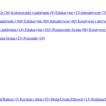
ych
(26)
Kolorowanki i naklejanki
(9)
Edukacyjne
(15)
Interaktywne
(7
naklejanki
(168)
Edukacyjne
(60)
Interaktywne
(40)
Kreatywne i aktyw
 naklejania
(14)
Edukacyjne
(102)
Poznawanie świata
(86)
Kreatywne 
nia świata
(25)
Pozostałe
(19)
d/Balkon
(3)
Kuchnia i dieta
(35)
Moda/Uroda/Zdrowie
(13)
Rodzina/