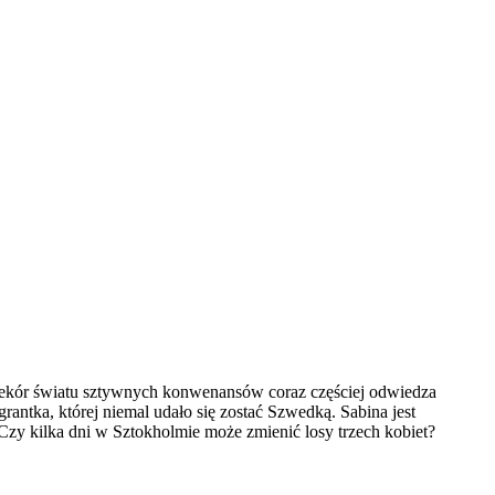
zekór światu sztywnych konwenansów coraz częściej odwiedza
ntka, której niemal udało się zostać Szwedką. Sabina jest
 Czy kilka dni w Sztokholmie może zmienić losy trzech kobiet?