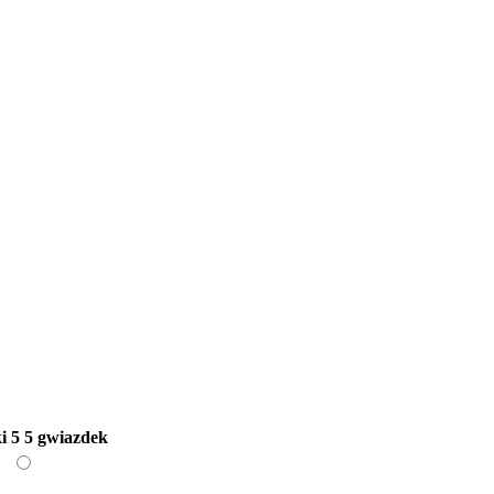
i
5
5 gwiazdek