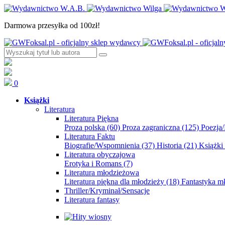
Darmowa przesyłka od 100zł!
0
Książki
Literatura
Literatura Piękna
Proza polska
(60)
Proza zagraniczna
(125)
Poezja
Literatura Faktu
Biografie/Wspomnienia
(37)
Historia
(21)
Książki
Literatura obyczajowa
Erotyka i Romans
(7)
Literatura młodzieżowa
Literatura piękna dla młodzieży
(18)
Fantastyka 
Thriller/Kryminał/Sensacje
Literatura fantasy