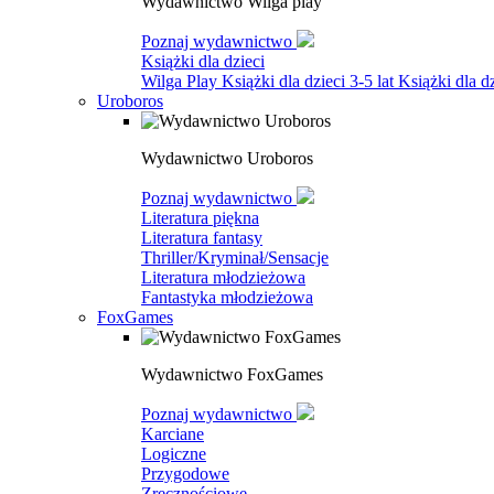
Wydawnictwo Wilga play
Poznaj wydawnictwo
Książki dla dzieci
Wilga Play
Książki dla dzieci 3-5 lat
Książki dla dz
Uroboros
Wydawnictwo Uroboros
Poznaj wydawnictwo
Literatura piękna
Literatura fantasy
Thriller/Kryminał/Sensacje
Literatura młodzieżowa
Fantastyka młodzieżowa
FoxGames
Wydawnictwo FoxGames
Poznaj wydawnictwo
Karciane
Logiczne
Przygodowe
Zręcznościowe