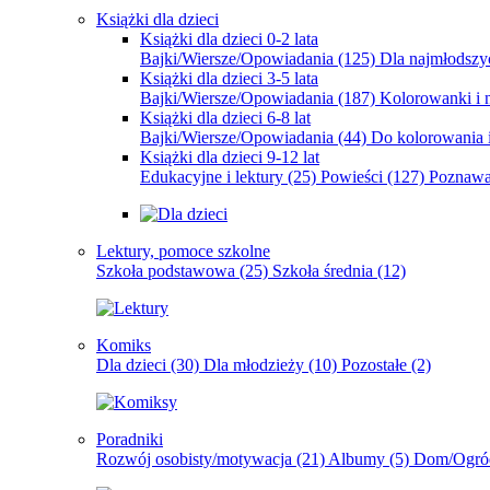
Książki dla dzieci
Książki dla dzieci 0-2 lata
Bajki/Wiersze/Opowiadania
(125)
Dla najmłodsz
Książki dla dzieci 3-5 lata
Bajki/Wiersze/Opowiadania
(187)
Kolorowanki i 
Książki dla dzieci 6-8 lat
Bajki/Wiersze/Opowiadania
(44)
Do kolorowania i
Książki dla dzieci 9-12 lat
Edukacyjne i lektury
(25)
Powieści
(127)
Poznawa
Lektury, pomoce szkolne
Szkoła podstawowa
(25)
Szkoła średnia
(12)
Komiks
Dla dzieci
(30)
Dla młodzieży
(10)
Pozostałe
(2)
Poradniki
Rozwój osobisty/motywacja
(21)
Albumy
(5)
Dom/Ogró