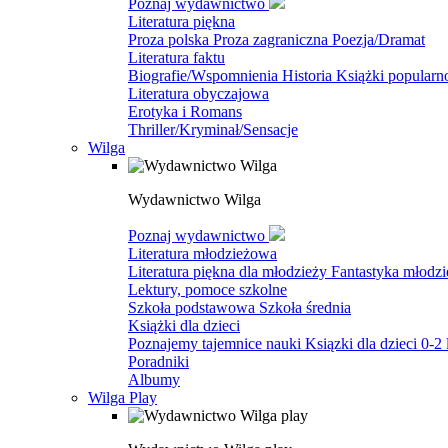
Poznaj wydawnictwo
Literatura piękna
Proza polska
Proza zagraniczna
Poezja/Dramat
Literatura faktu
Biografie/Wspomnienia
Historia
Książki popular
Literatura obyczajowa
Erotyka i Romans
Thriller/Kryminał/Sensacje
Wilga
Wydawnictwo Wilga
Poznaj wydawnictwo
Literatura młodzieżowa
Literatura piękna dla młodzieży
Fantastyka młodz
Lektury, pomoce szkolne
Szkoła podstawowa
Szkoła średnia
Książki dla dzieci
Poznajemy tajemnice nauki
Ksiązki dla dzieci 0-2 
Poradniki
Albumy
Wilga Play