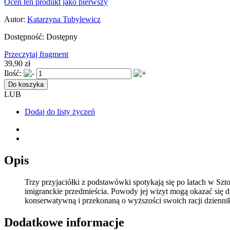
Oceń ten produkt jako pierwszy
Autor:
Katarzyna Tubylewicz
Dostępność:
Dostępny
Przeczytaj fragment
39,90 zł
Ilość:
Do koszyka
LUB
Dodaj do listy życzeń
Opis
Trzy przyjaciółki z podstawówki spotykają się po latach w Sz
imigranckie przedmieścia. Powody jej wizyt mogą okazać się d
konserwatywną i przekonaną o wyższości swoich racji dziennika
Dodatkowe informacje