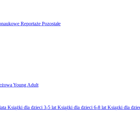
nonaukowe
Reportaże
Pozostałe
ieżowa
Young Adult
lata
Książki dla dzieci 3-5 lat
Książki dla dzieci 6-8 lat
Ksiązki dla dziec